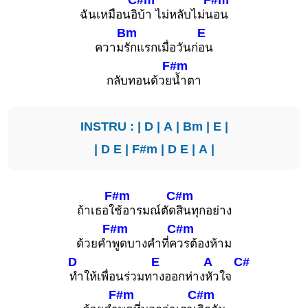
ฉันเหมือนอิ
บ้า ไม่หลับไม่น
อน
Bm
E
ความ
รักแรกเมื่อวันก่
อน
F#m
กลับทอนด้วย
น้ำตา
INSTRU : |
D
|
A
|
Bm
|
E
|
|
D
E
|
F#m
|
D
E
|
A
|
F#m
C#m
ถ้าเธอใ
ช้อารมณ์ตัด
สินทุกอย่าง
F#m
C#m
ด้วยคำ
พูดบางคำที่ค
วรต้องห้าม
D
E
A
C#
ทำให้เพื่อนร่วมท
างออกห่าง
หัวใจ
F#m
C#m