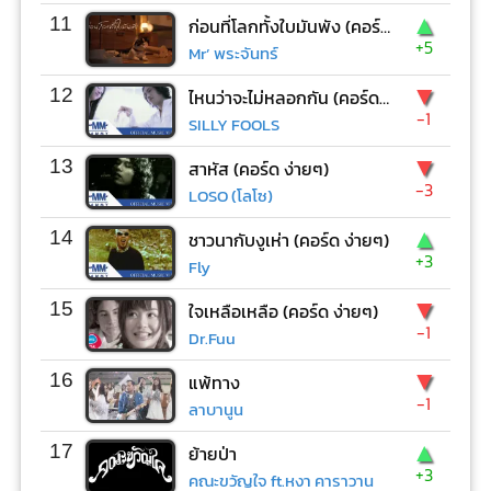
▲
11
ก่อนที่โลกทั้งใบมันพัง (คอร์ด ง่ายๆ)
+5
Mr’ พระจันทร์
▼
12
ไหนว่าจะไม่หลอกกัน (คอร์ด ง่ายๆ)
-1
SILLY FOOLS
▼
13
สาหัส (คอร์ด ง่ายๆ)
-3
LOSO (โลโซ)
▲
14
ชาวนากับงูเห่า (คอร์ด ง่ายๆ)
+3
Fly
▼
15
ใจเหลือเหลือ (คอร์ด ง่ายๆ)
-1
Dr.Fuu
▼
16
แพ้ทาง
-1
ลาบานูน
▲
17
ย้ายป่า
+3
คณะขวัญใจ ft.หงา คาราวาน