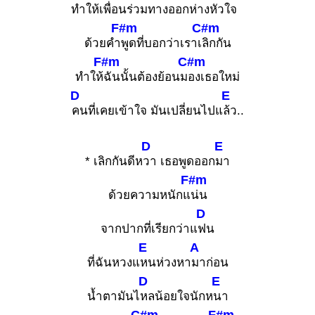
ทำให้เพื่อนร่วมท
างออกห่าง
หัวใจ
F#m
C#m
ด้วยคำ
พูดที่บอกว่าเราเ
ลิกกัน
F#m
C#m
ทำให้
ฉันนั้นต้องย้อนม
องเธอใหม่
D
E
คนที่เคยเข้าใจ มันเปลี่ยนไปแ
ล้ว..
D
E
* เลิกกันดีห
วา เธอพูดออก
มา
F#m
ด้วยความหนักแ
น่น
D
จากปากที่เรียกว่าแ
ฟน
E
A
ที่ฉันหวงแ
หนห่วงหา
มาก่อน
D
E
น้ำตามันไ
หลน้อยใจนักห
นา
C#m
F#m