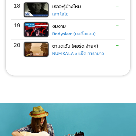
-
18
เธอจะรู้บ้างไหม
เสก โลโซ
-
19
งมงาย
Bodyslam (บอดี้สแลม)
-
20
ตามตะวัน (คอร์ด ง่ายๆ)
NUM KALA x แอ๊ด คาราบาว