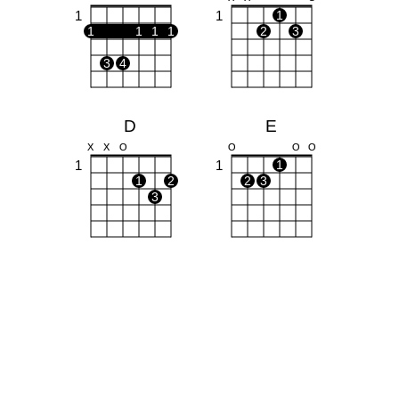
1
1
1
1
1
1
1
2
3
3
4
D
E
X
X
O
O
O
O
1
1
1
1
2
2
3
3
A
C#
X
O
O
X
X
1
4
1
1
1
2
3
2
3
4