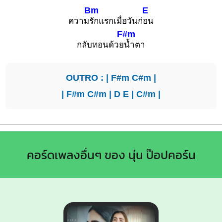
Bm
E
ความ
รักแรกเมื่อวันก่
อน
F#m
กลับทอนด้วย
น้ำตา
OUTRO : |
F#m
C#m
|
|
F#m
C#m
|
D
E
|
C#m
|
คอร์ดเพลงอื่นๆ ของ นุ่น ป๊อปคอร์น