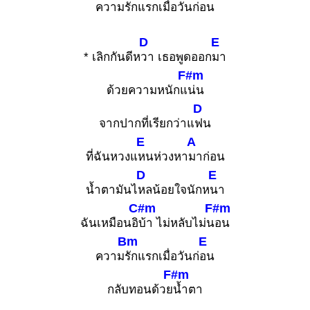
ความ
รักแรกเมื่อวันก่
อน
D
E
* เลิกกันดีห
วา เธอพูดออก
มา
F#m
ด้วยความหนักแ
น่น
D
จากปากที่เรียกว่าแ
ฟน
E
A
ที่ฉันหวงแ
หนห่วงหา
มาก่อน
D
E
น้ำตามันไ
หลน้อยใจนักห
นา
C#m
F#m
ฉันเหมือนอิ
บ้า ไม่หลับไม่น
อน
Bm
E
ความ
รักแรกเมื่อวันก่
อน
F#m
กลับทอนด้วย
น้ำตา