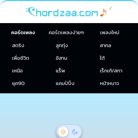
คอร์ดเพลง
คอร์ดเพลงง่ายๆ
เพลงใหม่
สตริง
ลูกทุ่ง
สากล
เพื่อชีวิต
อีสาน
ใต้
เหนือ
แร็พ
เร็กเก้/สกา
ยุค90
แคมป์ปิ้ง
หน้าหนาว