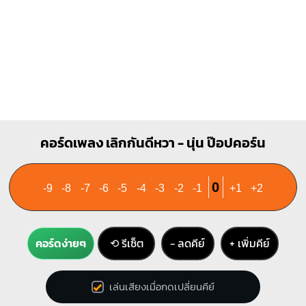
Bm
X
1
1
1
2
3
4
คอร์ดเพลง เลิกกันดีหวา - นุ่น ป๊อปคอร์น
0
-9
-8
-7
-6
-5
-4
-3
-2
-1
+1
+2
คอร์ดง่ายๆ
⟲ รีเซ็ต
− ลดคีย์
+ เพิ่มคีย์
เล่นเสียงเมื่อกดเปลี่ยนคีย์