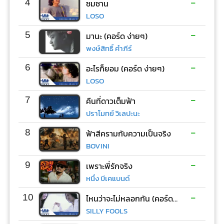
-
4
ซมซาน
LOSO
-
5
มานะ (คอร์ด ง่ายๆ)
พงษ์สิทธิ์ คำภีร์
-
6
อะไรก็ยอม (คอร์ด ง่ายๆ)
LOSO
-
7
คืนที่ดาวเต็มฟ้า
ปราโมทย์ วิเลปะนะ
-
8
ฟ้าสีครามกับความเป็นจริง
BOVINI
-
9
เพราะพี่รักจริง
หนึ่ง บีเคแบนด์
-
10
ไหนว่าจะไม่หลอกกัน (คอร์ด ง่ายๆ)
SILLY FOOLS