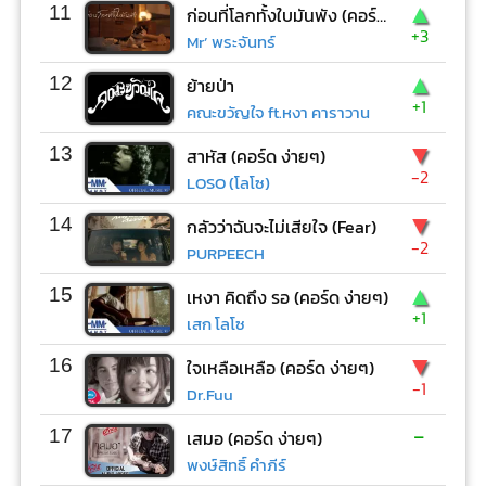
▲
11
ก่อนที่โลกทั้งใบมันพัง (คอร์ด ง่ายๆ)
+3
Mr’ พระจันทร์
▲
12
ย้ายป่า
+1
คณะขวัญใจ ft.หงา คาราวาน
▼
13
สาหัส (คอร์ด ง่ายๆ)
-2
LOSO (โลโซ)
▼
14
กลัวว่าฉันจะไม่เสียใจ (Fear)
-2
PURPEECH
▲
15
เหงา คิดถึง รอ (คอร์ด ง่ายๆ)
+1
เสก โลโซ
▼
16
ใจเหลือเหลือ (คอร์ด ง่ายๆ)
-1
Dr.Fuu
-
17
เสมอ (คอร์ด ง่ายๆ)
พงษ์สิทธิ์ คำภีร์