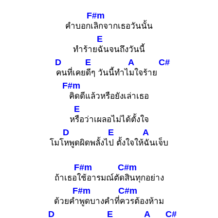
F#m
คำบอกเ
ลิกจากเธอวันนั้น
E
ทำร้าย
ฉันจนถึงวันนี้
D
E
A
C#
คนที่เคย
ดีๆ วันนี้ทำไ
มใจร้าย
F#m
คิดดีแล้วหรือยังเล่าเธอ
E
ห
รือว่าเผลอไม่ได้ตั้งใจ
D
E
A
โมโ
หพูดผิดพลั้งไ
ป ตั้งใจให้
ฉันเจ็บ
F#m
C#m
ถ้าเธอใ
ช้อารมณ์ตัด
สินทุกอย่าง
F#m
C#m
ด้วยคำ
พูดบางคำที่ค
วรต้องห้าม
D
E
A
C#