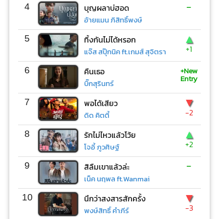
-
4
บุญผลาบ่ฮอด
อ้ายแมน ภิสิทธิ์พงษ์
▲
5
ทิ้งกันไม่ได้หรอก
+1
แจ๊ส สปุ๊กนิค ft.เกมส์ สุจิตรา
+New
6
คืนเธอ
Entry
บิ๊กสุรินทร์
▼
7
พอได้เสียว
-2
ดิด คิตตี้
▲
8
รักไม่ไหวแล้วโว้ย
+2
โจอี้ ภูวศิษฐ์
-
9
สิลืมเขาแล้วล่ะ
เน็ค นฤพล ft.Wanmai
▼
10
นึกว่าสงสารสักครั้ง
-3
พงษ์สิทธิ์ คำภีร์