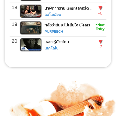
▼
18
นาฬิกาทราย (sign) (คอร์ด ง่ายๆ)
-6
โบกี้ไลอ้อน
+New
19
กลัวว่าฉันจะไม่เสียใจ (Fear)
Entry
PURPEECH
▼
20
เธอจะรู้บ้างไหม
-2
เสก โลโซ