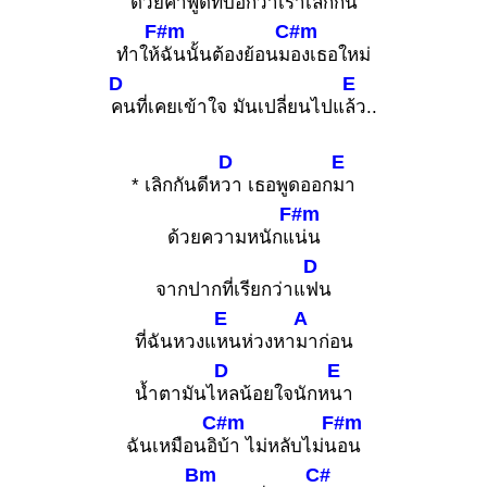
ด้วยคำ
พูดที่บอกว่าเราเ
ลิกกัน
F#m
C#m
ทำให้
ฉันนั้นต้องย้อนม
องเธอใหม่
D
E
คนที่เคยเข้าใจ มันเปลี่ยนไปแ
ล้ว..
D
E
* เลิกกันดีห
วา เธอพูดออก
มา
F#m
ด้วยความหนักแ
น่น
D
จากปากที่เรียกว่าแ
ฟน
E
A
ที่ฉันหวงแ
หนห่วงหา
มาก่อน
D
E
น้ำตามันไ
หลน้อยใจนักห
นา
C#m
F#m
ฉันเหมือนอิ
บ้า ไม่หลับไม่น
อน
Bm
C#