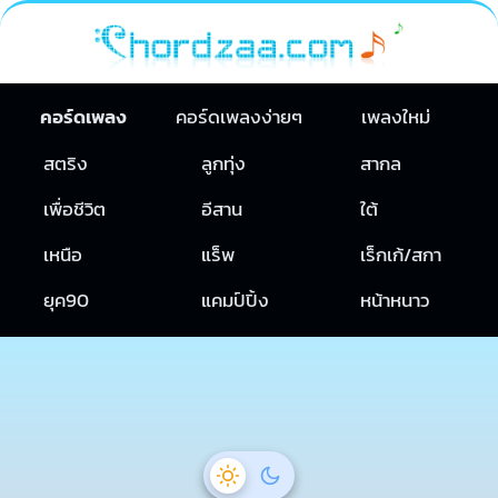
คอร์ดเพลง
คอร์ดเพลงง่ายๆ
เพลงใหม่
สตริง
ลูกทุ่ง
สากล
เพื่อชีวิต
อีสาน
ใต้
เหนือ
แร็พ
เร็กเก้/สกา
ยุค90
แคมป์ปิ้ง
หน้าหนาว