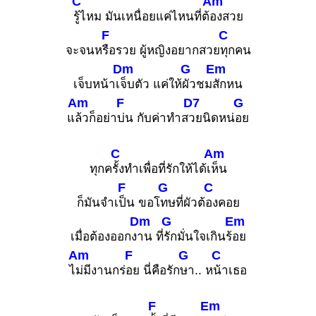
C
Am
รู้ไหม มันเหนื่อยแค่ไหนที่ต้
องสวย
F
C
จะจนห
รือรวย ผู้หญิงอยากสวย
ทุกคน
Dm
G
Em
เจ็บหน้าเ
จ็บตัว แค่ให้
ผัวชม
สักหน
Am
F
D7
G
แ
ล้วก็อย่า
บ่น กับค่าทำส
วยนิดหน่
อย
C
Am
ทุกค
รั้งทำเพื่อที่รักให้ได้เ
ห็น
F
G
C
ก็มันจำเ
ป็น ขอโ
ทษที่ผัวต้
องคอย
Dm
G
Em
เมื่อต้องออกง
าน ที่
รักมั่นใจเกินร้
อย
Am
F
G
C
ไ
ม่มีงานกร่
อย นี่คือรัก
ษา.. ห
น้าเธอ
F
Em