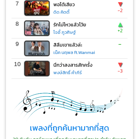
▼
7
พอได้เสียว
-2
ดิด คิตตี้
▲
8
รักไม่ไหวแล้วโว้ย
+2
โจอี้ ภูวศิษฐ์
-
9
สิลืมเขาแล้วล่ะ
เน็ค นฤพล ft.Wanmai
▼
10
นึกว่าสงสารสักครั้ง
-3
พงษ์สิทธิ์ คำภีร์
เพลงที่ถูกค้นหามากที่สุด