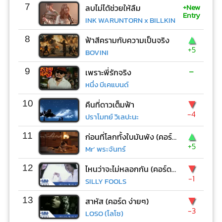
+New
7
ลบไม่ได้ช่วยให้ลืม
Entry
INK WARUNTORN x BILLKIN
▲
8
ฟ้าสีครามกับความเป็นจริง
+5
BOVINI
-
9
เพราะพี่รักจริง
หนึ่ง บีเคแบนด์
▼
10
คืนที่ดาวเต็มฟ้า
-4
ปราโมทย์ วิเลปะนะ
▲
11
ก่อนที่โลกทั้งใบมันพัง (คอร์ด ง่ายๆ)
+5
Mr’ พระจันทร์
▼
12
ไหนว่าจะไม่หลอกกัน (คอร์ด ง่ายๆ)
-1
SILLY FOOLS
▼
13
สาหัส (คอร์ด ง่ายๆ)
-3
LOSO (โลโซ)