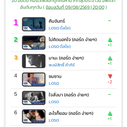
20 อันดับ คอร์ดเพลงที่ถูกค้นหามากที่สุดประจำวัน อัพเดท
อันดับทุกวัน (
ข้อมูลวันที่ 09/08/2569 | 20:00
)
-
1
คืนจันทร์
LOSO (โลโซ)
▲
2
ไม่คิดนอกใจ (คอร์ด ง่ายๆ)
+1
LOSO (โลโซ)
▲
3
มานะ (คอร์ด ง่ายๆ)
+1
พงษ์สิทธิ์ คำภีร์
▼
4
ซมซาน
-2
LOSO
-
5
ใจสั่งมา (คอร์ด ง่ายๆ)
LOSO
▲
6
อะไรก็ยอม (คอร์ด ง่ายๆ)
+1
LOSO