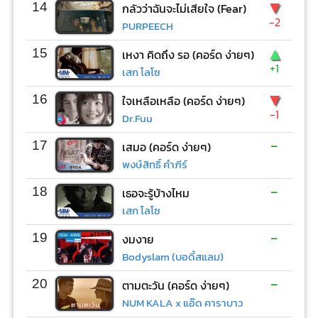
▼
14
กลัวว่าฉันจะไม่เสียใจ (Fear)
-2
PURPEECH
▲
15
เหงา คิดถึง รอ (คอร์ด ง่ายๆ)
+1
เสก โลโซ
▼
16
ใจเหลือเหลือ (คอร์ด ง่ายๆ)
-1
Dr.Fuu
-
17
เสมอ (คอร์ด ง่ายๆ)
พงษ์สิทธิ์ คำภีร์
-
18
เธอจะรู้บ้างไหม
เสก โลโซ
-
19
งมงาย
Bodyslam (บอดี้สแลม)
-
20
ตามตะวัน (คอร์ด ง่ายๆ)
NUM KALA x แอ๊ด คาราบาว