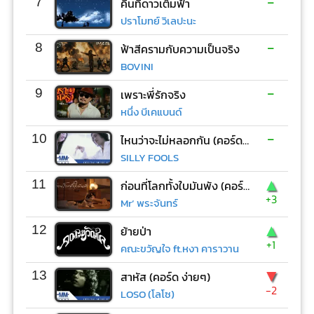
-
7
คืนที่ดาวเต็มฟ้า
ปราโมทย์ วิเลปะนะ
-
8
ฟ้าสีครามกับความเป็นจริง
BOVINI
-
9
เพราะพี่รักจริง
หนึ่ง บีเคแบนด์
-
10
ไหนว่าจะไม่หลอกกัน (คอร์ด ง่ายๆ)
SILLY FOOLS
▲
11
ก่อนที่โลกทั้งใบมันพัง (คอร์ด ง่ายๆ)
+3
Mr’ พระจันทร์
▲
12
ย้ายป่า
+1
คณะขวัญใจ ft.หงา คาราวาน
▼
13
สาหัส (คอร์ด ง่ายๆ)
-2
LOSO (โลโซ)