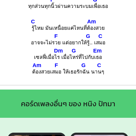
ทุกส่วนทุก
นิ้วผ่านความระบมเ
พื่อเธอ
C
Am
รู้ไหม มันเหนื่อยแค่ไหนที่ต้
องสวย
F
G
C
อาจจะไม่ร
วย แต่อยากให้
รู้.. เส
มอ
Dm
G
Em
เซลฟี่เมื่อไ
ร เมื่อไ
หร่ที่ไปกับเ
ธอ
Am
F
G
C
ต้
องสวยเส
มอ ให้เธอรัก
ฉัน นา
นๆ
คอร์ดเพลงอื่นๆ ของ หนิง ปัทมา