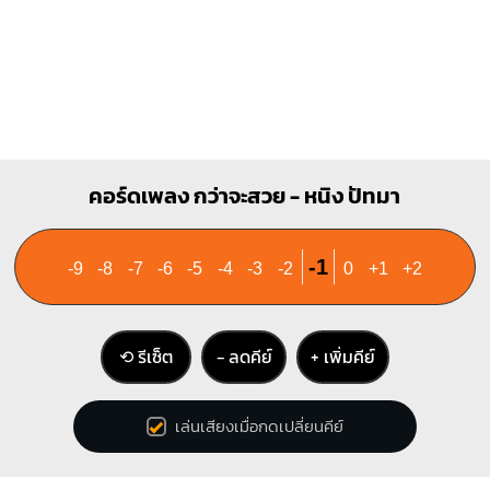
คอร์ดเพลง กว่าจะสวย - หนิง ปัทมา
-1
-9
-8
-7
-6
-5
-4
-3
-2
0
+1
+2
⟲ รีเซ็ต
− ลดคีย์
+ เพิ่มคีย์
เล่นเสียงเมื่อกดเปลี่ยนคีย์