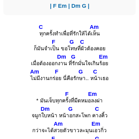
|
F
Em
|
Dm
G
|
C
Am
ทุกครั้งทำเพื่อที่รักให้ได้เ
ห็น
F
G
C
ก็มันจำเ
ป็น ขอโ
ทษที่
ผัวต้องคอย
Dm
G
Em
เมื่อต้องออกง
าน ที่
รักมั่นใจเกินร้
อย
Am
F
G
C
ไ
ม่มีงานกร่
อย นี่คือรัก
ษา.. ห
น้าเธอ
F
Em
* มันเจ็บทุกค
รั้งที่มีดหมอ
ลงผ่า
Dm
G
C
จมูกใ
บหน้า หน้า
อกสะโพก ค
างคิ้ว
Am
Em
กว่าจะได้ส
วยตัวขาวละมุนเ
อวกิ่ว
F
G