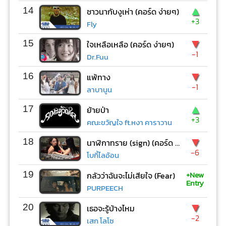
▲
14
ชาวนากับงูเห่า (คอร์ด ง่ายๆ)
+3
Fly
▼
15
ใจเหลือเหลือ (คอร์ด ง่ายๆ)
-1
Dr.Fuu
▼
16
แพ้ทาง
-1
ลาบานูน
▲
17
ย้ายป่า
+3
คณะขวัญใจ ft.หงา คาราวาน
▼
18
นาฬิกาทราย (sign) (คอร์ด ง่ายๆ)
-6
โบกี้ไลอ้อน
+New
19
กลัวว่าฉันจะไม่เสียใจ (Fear)
Entry
PURPEECH
▼
20
เธอจะรู้บ้างไหม
-2
เสก โลโซ