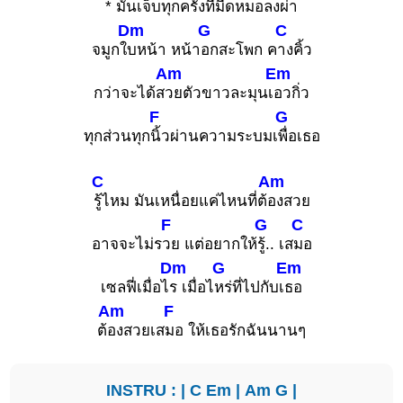
* มันเจ็บทุกค
รั้งที่มีดหมอ
ลงผ่า
Dm
G
C
จมูกใ
บหน้า หน้า
อกสะโพก ค
างคิ้ว
Am
Em
กว่าจะได้ส
วยตัวขาวละมุนเ
อวกิ่ว
F
G
ทุกส่วนทุก
นิ้วผ่านความระบมเ
พื่อเธอ
C
Am
รู้ไหม มันเหนื่อยแค่ไหนที่ต้
องสวย
F
G
C
อาจจะไม่ร
วย แต่อยากให้
รู้.. เส
มอ
Dm
G
Em
เซลฟี่เมื่อไ
ร เมื่อไ
หร่ที่ไปกับเ
ธอ
Am
F
ต้
องสวยเส
มอ ให้เธอรักฉันนานๆ
INSTRU : |
C
Em
|
Am
G
|