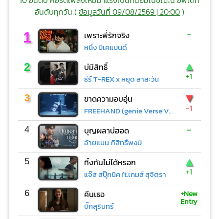
อันดับทุกวัน (
ข้อมูลวันที่ 09/08/2569 | 20:00
)
-
1
เพราะพี่รักจริง
หนึ่ง บีเคแบนด์
▲
2
บ่มีสิทธิ์
+1
ธีร์ T-REX x หยุด สาละวัน
▼
3
ขาดความอบอุ่น
-1
FREEHAND (genie Verse Vol.1)
-
4
บุญผลาบ่ฮอด
อ้ายแมน ภิสิทธิ์พงษ์
▲
5
ทิ้งกันไม่ได้หรอก
+1
แจ๊ส สปุ๊กนิค ft.เกมส์ สุจิตรา
+New
6
คืนเธอ
Entry
บิ๊กสุรินทร์