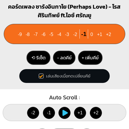
Gm
Am
คอร์ดเพลง ซารังอินกาโย (Perhaps Love) - โรส
O
O
X
O
O
ศิรินทิพย์ ft.ไอซ์ ศรัณยู
1
1
1
1
2
3
2
3
4
-1
-9
-8
-7
-6
-5
-4
-3
-2
0
+1
+2
F#
F#7
⟲ รีเซ็ต
− ลดคีย์
+ เพิ่มคีย์
X
X
O
1
1
1
1
1
1
2
2
เล่นเสียงเมื่อกดเปลี่ยนคีย์
3
4
3
Auto Scroll :
Bm(maj7)
G#dim
X
X
O
1
1
1
-2
-1
+1
+2
1
1
2
2
3
3
4
4