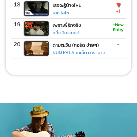
▼
18
เธอจะรู้บ้างไหม
-1
เสก โลโซ
+New
19
เพราะพี่รักจริง
Entry
หนึ่ง บีเคแบนด์
-
20
ตามตะวัน (คอร์ด ง่ายๆ)
NUM KALA x แอ๊ด คาราบาว