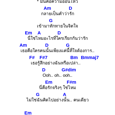
*
มันคือความอ่อนไหว
Am
D
กล
ายเป็นคำว่า
รัก
G
เข้ามา
ทักทายในจิตใจ
Em
A
D
นี่ใช่ไ
หมอะไรที่ใ
ครเรียกกันว่ารัก
Am
D
G
เ
ธอคือใครคน
นั้นเพียงแค่
นี้ที่ใจต้องการ..
F#
F#7
Bm
Bmmaj7
เธอรู้สึ
กอย่างฉันหรือเป
ล่า..
D
G#dim
Ooh.. oh.. o
oh..
Em
F#m
นี่คือ
รักจริงๆ ใช่ไ
หม
G
A
ไม่ใช่
ฉันคิดไปอย่าง
นั้น.. คนเดียว
Em