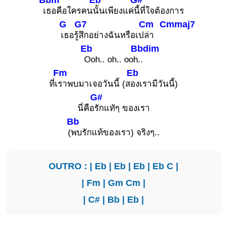
เ
ธอคือใครคน
นั้นเพียงแค่
นี้ที่ใจต้องการ
G
G7
Cm
Cmmaj7
เธอรู้
สึกอย่างฉันหรือเป
ล่า
Eb
Bbdim
Ooh.. oh.. ooh
..
Fm
Eb
ที่เ
ราพบมาเจอวันนี้ (ส
องเรามีวันนี้)
G#
นี่คือ
รักแทัๆ ของเรา
Bb
(
พบรักแท้ของเรา) จริงๆ..
OUTRO : |
Eb
|
Eb
|
Eb
|
Eb
C
|
|
Fm
|
Gm
Cm
|
|
C#
|
Bb
|
Eb
|