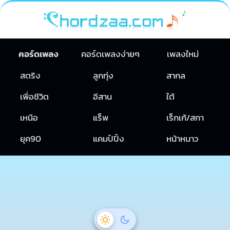
คอร์ดเพลง
คอร์ดเพลงง่ายๆ
เพลงใหม่
สตริง
ลูกทุ่ง
สากล
เพื่อชีวิต
อีสาน
ใต้
เหนือ
แร็พ
เร็กเก้/สกา
ยุค90
แคมป์ปิ้ง
หน้าหนาว