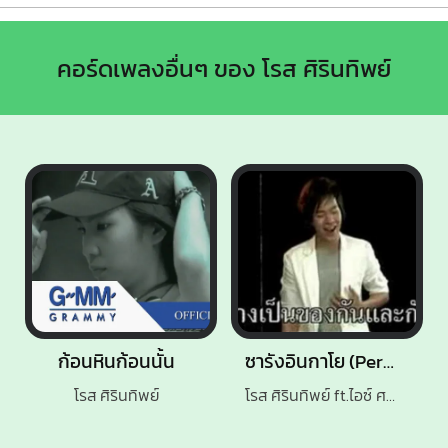
คอร์ดเพลงอื่นๆ ของ โรส ศิรินทิพย์
ก้อนหินก้อนนั้น
ซารังอินกาโย (Perhaps Love)
โรส ศิรินทิพย์
โรส ศิรินทิพย์ ft.ไอซ์ ศรัณยู