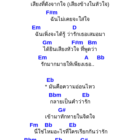
เ
สียงที่ดังจากใจ (เสียงข้างในหัวใจ)
F#m
ฉันไม่เคยจะใส่ใจ
Em
D
ฉันเพิ่งจะได้รู้ ว่า
รักเธอเสมอมา
Gm
F#m
Bm
ไ
ด้ยินเสียงหัวใ
จ ที่พูด
ว่า
Em
A
Bb
รักมากมายให้เพียงเ
ธอ..
Eb
*
มันคือความอ่อนไหว
Bbm
Eb
ก
ลายเป็นคำว่า
รัก
G#
เข้ามา
ทักทายในจิตใจ
Fm
Bb
Eb
นี่ใช่ไ
หมอะไรที่ใ
ครเรียกกันว่ารัก
Bbm
Eb
G#