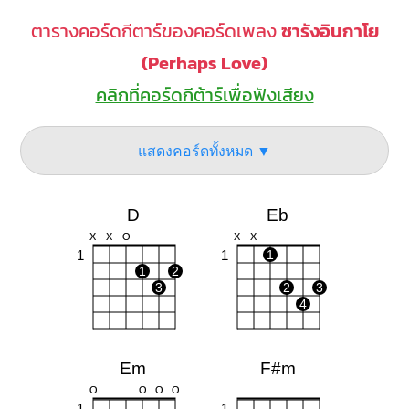
ตารางคอร์ดกีตาร์ของคอร์ดเพลง
ซารังอินกาโย
(Perhaps Love)
คลิกที่คอร์ดกีต้าร์เพื่อฟังเสียง
แสดงคอร์ดทั้งหมด ▼
D
Eb
X
X
O
X
X
1
1
1
1
2
3
2
3
4
Em
F#m
O
O
O
O
1
1