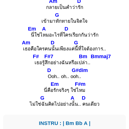
Am
D
กล
ายเป็นคำว่า
รัก
G
เข้ามา
ทักทายในจิตใจ
Em
A
D
นี่ใช่ไ
หมอะไรที่ใ
ครเรียกกันว่ารัก
Am
D
G
เ
ธอคือใครคน
นั้นเพียงแค่
นี้ที่ใจต้องการ..
F#
F#7
Bm
Bmmaj7
เธอรู้สึ
กอย่างฉันหรือเป
ล่า..
D
G#dim
Ooh.. oh.. oo
h..
Em
F#m
นี่คือ
รักจริงๆ ใช่ไ
หม
G
A
D
ไม่ใช่
ฉันคิดไปอย่าง
นั้น..
คนเดียว
INSTRU : |
Bm
Bb
A
|