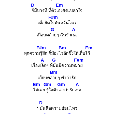
2
D
Em
3
4
ก็มีบางที ที่ตัวเ
องยังแปลกใจ
F#m
เมื่อจิตใ
จมันหวั่นไหว
G
A
Cm(maj7)
Bbdim
เกือบคล้
ายๆ ฉันรักเ
ธอ
X
O
O
X
O
1
1
1
1
2
3
F#m
Bm
Em
3
4
4
ทุกความ
รู้สึก ก็มีอะไ
รลึกซึ้งให้เก็บไ
ว้
A
G
F#m
เรื่องเ
ล็กๆ ที่
มันมีความหม
าย
Bm
C#
เกือบคล้
ายๆ คำว่ารัก
X
X
4
Em
Gm
Gm
A
1
1
ไ
ม่เคย
รู้ใจตัวเ
องว่ารักเ
ธอ
2
3
4
D
*
มันคือความอ่อนไหว