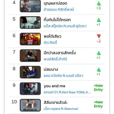
▲
4
บุญผลาบ่ฮอด
+3
อ้ายแมน ภิสิทธิ์พงษ์
▲
5
ทิ้งกันไม่ได้หรอก
+1
แจ๊ส สปุ๊กนิค ft.เกมส์ สุจิตรา
▼
6
พอได้เสียว
-2
ดิด คิตตี้
▲
7
นึกว่าสงสารสักครั้ง
+1
พงษ์สิทธิ์ คำภีร์
▲
8
บ่สมนาง
+1
แซม ธวัชชัย ft.เบนซ์ ปรีชา
+New
9
you and me
Entry
แกนฮาว่า ft.Noi Naa YONLAPA
+New
10
สิลืมเขาแล้วล่ะ
Entry
เน็ค นฤพล ft.Wanmai