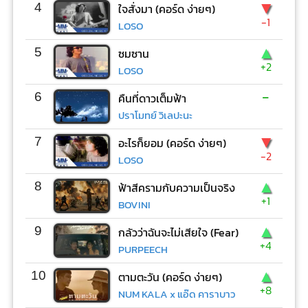
▼
4
ใจสั่งมา (คอร์ด ง่ายๆ)
-1
LOSO
▲
5
ซมซาน
+2
LOSO
-
6
คืนที่ดาวเต็มฟ้า
ปราโมทย์ วิเลปะนะ
▼
7
อะไรก็ยอม (คอร์ด ง่ายๆ)
-2
LOSO
▲
8
ฟ้าสีครามกับความเป็นจริง
+1
BOVINI
▲
9
กลัวว่าฉันจะไม่เสียใจ (Fear)
+4
PURPEECH
▲
10
ตามตะวัน (คอร์ด ง่ายๆ)
+8
NUM KALA x แอ๊ด คาราบาว