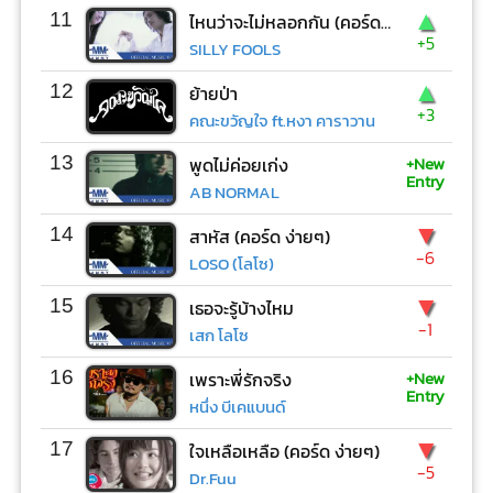
▲
11
ไหนว่าจะไม่หลอกกัน (คอร์ด ง่ายๆ)
+5
SILLY FOOLS
▲
12
ย้ายป่า
+3
คณะขวัญใจ ft.หงา คาราวาน
+New
13
พูดไม่ค่อยเก่ง
Entry
AB NORMAL
▼
14
สาหัส (คอร์ด ง่ายๆ)
-6
LOSO (โลโซ)
▼
15
เธอจะรู้บ้างไหม
-1
เสก โลโซ
+New
16
เพราะพี่รักจริง
Entry
หนึ่ง บีเคแบนด์
▼
17
ใจเหลือเหลือ (คอร์ด ง่ายๆ)
-5
Dr.Fuu