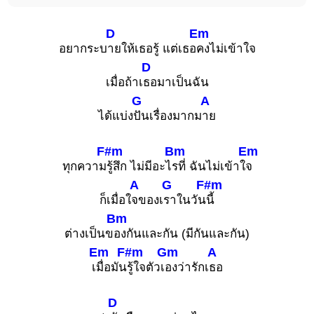
D
Em
อยากระบ
ายให้เธอรู้ แต่เธอ
คงไม่เข้าใจ
D
เมื่อถ้าเ
ธอมาเป็นฉัน
G
A
ได้แบ่ง
ปันเรื่องมากม
าย
F#m
Bm
Em
ทุกความ
รู้สึก ไม่มีอะไ
รที่ ฉันไม่เข้าใ
จ
A
G
F#m
ก็เมื่อใ
จของเ
ราในวัน
นี้
Bm
ต่างเป็นข
องกันและกัน (มีกันและกัน)
Em
F#m
Gm
A
เ
มื่อมัน
รู้ใจตัวเ
องว่ารักเ
ธอ
D