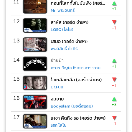
▲
11
ก่อนที่โลกทั้งใบมันพัง (คอร์ด ง่ายๆ)
+1
Mr’ พระจันทร์
▼
12
สาหัส (คอร์ด ง่ายๆ)
-1
LOSO (โลโซ)
-
13
เสมอ (คอร์ด ง่ายๆ)
พงษ์สิทธิ์ คำภีร์
▲
14
ย้ายป่า
+1
คณะขวัญใจ ft.หงา คาราวาน
▼
15
ใจเหลือเหลือ (คอร์ด ง่ายๆ)
-1
Dr.Fuu
▲
16
งมงาย
+3
Bodyslam (บอดี้สแลม)
▼
17
เหงา คิดถึง รอ (คอร์ด ง่ายๆ)
-1
เสก โลโซ