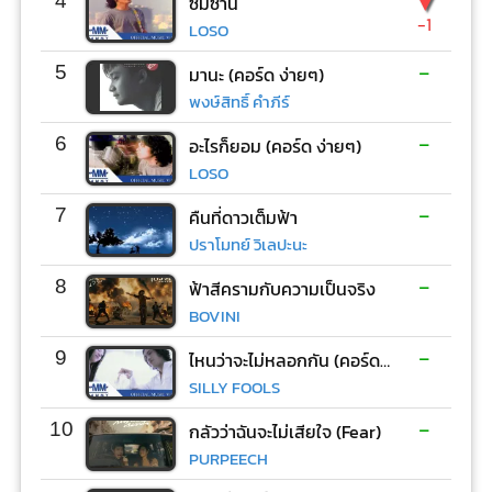
▼
4
ซมซาน
-1
LOSO
-
5
มานะ (คอร์ด ง่ายๆ)
พงษ์สิทธิ์ คำภีร์
-
6
อะไรก็ยอม (คอร์ด ง่ายๆ)
LOSO
-
7
คืนที่ดาวเต็มฟ้า
ปราโมทย์ วิเลปะนะ
-
8
ฟ้าสีครามกับความเป็นจริง
BOVINI
-
9
ไหนว่าจะไม่หลอกกัน (คอร์ด ง่ายๆ)
SILLY FOOLS
-
10
กลัวว่าฉันจะไม่เสียใจ (Fear)
PURPEECH