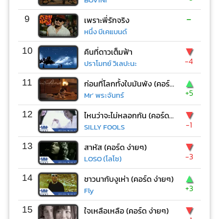
-
9
เพราะพี่รักจริง
หนึ่ง บีเคแบนด์
▼
10
คืนที่ดาวเต็มฟ้า
-4
ปราโมทย์ วิเลปะนะ
▲
11
ก่อนที่โลกทั้งใบมันพัง (คอร์ด ง่ายๆ)
+5
Mr’ พระจันทร์
▼
12
ไหนว่าจะไม่หลอกกัน (คอร์ด ง่ายๆ)
-1
SILLY FOOLS
▼
13
สาหัส (คอร์ด ง่ายๆ)
-3
LOSO (โลโซ)
▲
14
ชาวนากับงูเห่า (คอร์ด ง่ายๆ)
+3
Fly
▼
15
ใจเหลือเหลือ (คอร์ด ง่ายๆ)