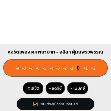
F
A
X
O
O
1
1
1
1
1
2
1
2
3
3
4
Cm
คอร์ดเพลง คมพยาบาท - อลิสา คุ้มแพรวพรรณ
X
O
X
1
2
1
0
-9
-8
-7
-6
-5
-4
-3
-2
-1
+1
+2
4
⟲ รีเซ็ต
− ลดคีย์
+ เพิ่มคีย์
เล่นเสียงเมื่อกดเปลี่ยนคีย์