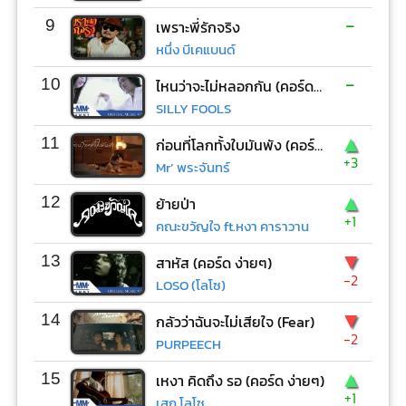
-
9
เพราะพี่รักจริง
หนึ่ง บีเคแบนด์
-
10
ไหนว่าจะไม่หลอกกัน (คอร์ด ง่ายๆ)
SILLY FOOLS
▲
11
ก่อนที่โลกทั้งใบมันพัง (คอร์ด ง่ายๆ)
+3
Mr’ พระจันทร์
▲
12
ย้ายป่า
+1
คณะขวัญใจ ft.หงา คาราวาน
▼
13
สาหัส (คอร์ด ง่ายๆ)
-2
LOSO (โลโซ)
▼
14
กลัวว่าฉันจะไม่เสียใจ (Fear)
-2
PURPEECH
▲
15
เหงา คิดถึง รอ (คอร์ด ง่ายๆ)
+1
เสก โลโซ