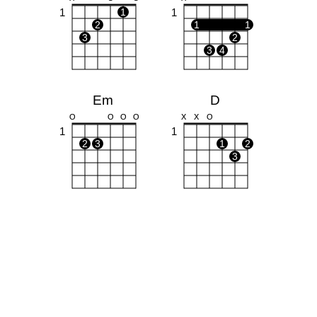
1
1
1
2
1
1
3
2
3
4
Em
D
O
O
O
O
X
X
O
1
1
2
3
1
2
3
G
Am
O
O
O
X
O
O
1
1
1
1
2
3
2
3