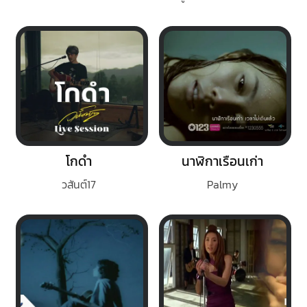
โกดำ
นาฬิกาเรือนเก่า
วสันต์17
Palmy