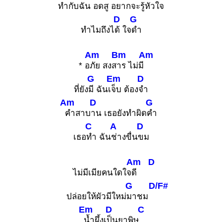
ทำกับ
ฉัน อด
สู อยากจะรู้หัวใ
จ
D
G
ทำไมถึงไ
ด้ ใจ
ดำ
Am
Bm
Am
* อ
ภัย สงส
าร ไม่มี
G
Em
D
ที่ยัง
มี ฉันเ
จ็บ ต้อง
จำ
Am
D
G
คำสาบ
าน เธอยังทำผิด
คำ
C
A
D
เธอ
ทำ ฉัน
ช่างขื่น
ขม
Am
D
ไม่มีเมียคนใดใจ
ดี
G
D/F#
ปล่อยให้ผัวมีใหม่
มาชม
Em
D
C
น้ำผึ้งเ
ป็นยาพิษ