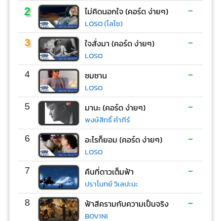
-
2
ไม่คิดนอกใจ (คอร์ด ง่ายๆ)
LOSO (โลโซ)
-
3
ใจสั่งมา (คอร์ด ง่ายๆ)
LOSO
-
4
ซมซาน
LOSO
-
5
มานะ (คอร์ด ง่ายๆ)
พงษ์สิทธิ์ คำภีร์
-
6
อะไรก็ยอม (คอร์ด ง่ายๆ)
LOSO
-
7
คืนที่ดาวเต็มฟ้า
ปราโมทย์ วิเลปะนะ
-
8
ฟ้าสีครามกับความเป็นจริง
BOVINI