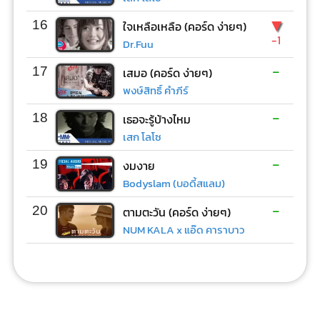
▼
16
ใจเหลือเหลือ (คอร์ด ง่ายๆ)
-1
Dr.Fuu
-
17
เสมอ (คอร์ด ง่ายๆ)
พงษ์สิทธิ์ คำภีร์
-
18
เธอจะรู้บ้างไหม
เสก โลโซ
-
19
งมงาย
Bodyslam (บอดี้สแลม)
-
20
ตามตะวัน (คอร์ด ง่ายๆ)
NUM KALA x แอ๊ด คาราบาว