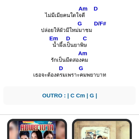
Am
D
ไม่มีเมียคนใดใจ
ดี
G
D/F#
ปล่อยให้ผัวมีใหม่
มาชม
Em
D
C
น้ำผึ้งเ
ป็นยาพิ
ษ
Am
รักเป็นมีดสอง
คม
D
G
เธอจะต้องต
รมเพราะ
คมพยาบาท
OUTRO : |
C
Cm
|
G
|