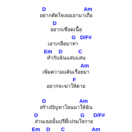
D
Am
อ
ยากตัดใจเธอเอามาเ
ถือ
D
อ
ยากเชือดเนื้อ
G
D/F#
เอาเกลือมา
ทา
Em
D
C
ทำกับ
ฉันแสบแ
สน
Am
เพิ่มความแค้นเรื่อย
มา
F
อยากจะฆ่าใ
ห้ตาย
D
Am
ส
ร้างปัญหาโยนมาใ
ห้ฉัน
D
G
D/F#
ส่วนเธอนั้นปรีดิ์เปรมใ
จกาย
Em
D
C
Am