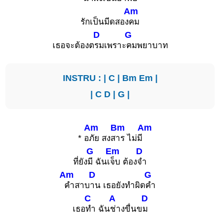
Am
รักเป็นมีดสอง
คม
D
G
เธอจะต้องต
รมเพราะ
คมพยาบาท
INSTRU : |
C
|
Bm
Em
|
|
C
D
|
G
|
Am
Bm
Am
* อ
ภัย สงส
าร ไม่มี
G
Em
D
ที่ยัง
มี ฉันเ
จ็บ ต้อง
จำ
Am
D
G
คำสาบ
าน เธอยังทำผิด
คำ
C
A
D
เธอ
ทำ ฉัน
ช่างขื่นข
ม