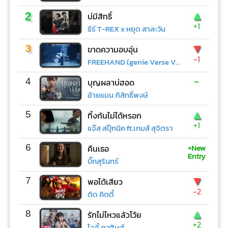
▲
2
บ่มีสิทธิ์
+1
ธีร์ T-REX x หยุด สาละวัน
▼
3
ขาดความอบอุ่น
-1
FREEHAND (genie Verse Vol.1)
-
4
บุญผลาบ่ฮอด
อ้ายแมน ภิสิทธิ์พงษ์
▲
5
ทิ้งกันไม่ได้หรอก
+1
แจ๊ส สปุ๊กนิค ft.เกมส์ สุจิตรา
+New
6
คืนเธอ
Entry
บิ๊กสุรินทร์
▼
7
พอได้เสียว
-2
ดิด คิตตี้
▲
8
รักไม่ไหวแล้วโว้ย
+2
โจอี้ ภูวศิษฐ์