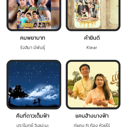
คมพยาบาท
คำยินดี
รังสิมา มีพันธุ์
Klear
คืนที่ดาวเต็มฟ้า
แคนฮ้างนางฟ้า
ปราโมทย์ วิเลปะนะ
กู่แคน ft.ก้อง ห้วยไร่