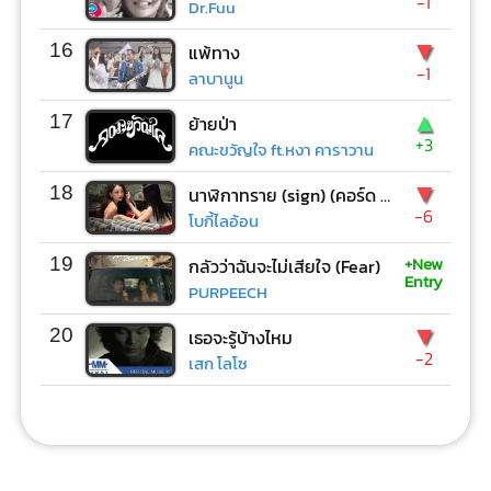
-1
Dr.Fuu
▼
16
แพ้ทาง
-1
ลาบานูน
▲
17
ย้ายป่า
+3
คณะขวัญใจ ft.หงา คาราวาน
▼
18
นาฬิกาทราย (sign) (คอร์ด ง่ายๆ)
-6
โบกี้ไลอ้อน
+New
19
กลัวว่าฉันจะไม่เสียใจ (Fear)
Entry
PURPEECH
▼
20
เธอจะรู้บ้างไหม
-2
เสก โลโซ