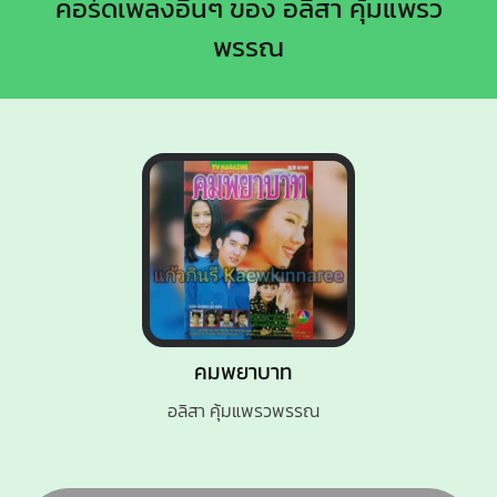
คอร์ดเพลงอื่นๆ ของ อลิสา คุ้มแพรว
พรรณ
คมพยาบาท
อลิสา คุ้มแพรวพรรณ