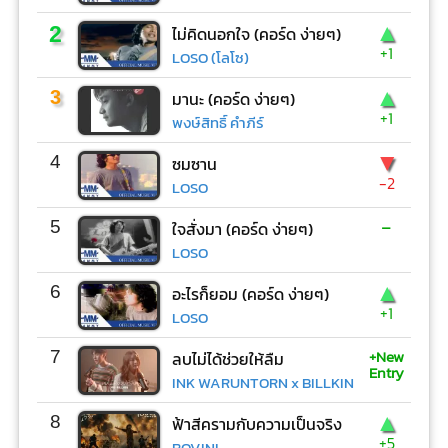
▲
2
ไม่คิดนอกใจ (คอร์ด ง่ายๆ)
+1
LOSO (โลโซ)
▲
3
มานะ (คอร์ด ง่ายๆ)
+1
พงษ์สิทธิ์ คำภีร์
▼
4
ซมซาน
-2
LOSO
-
5
ใจสั่งมา (คอร์ด ง่ายๆ)
LOSO
▲
6
อะไรก็ยอม (คอร์ด ง่ายๆ)
+1
LOSO
+New
7
ลบไม่ได้ช่วยให้ลืม
Entry
INK WARUNTORN x BILLKIN
▲
8
ฟ้าสีครามกับความเป็นจริง
+5
BOVINI