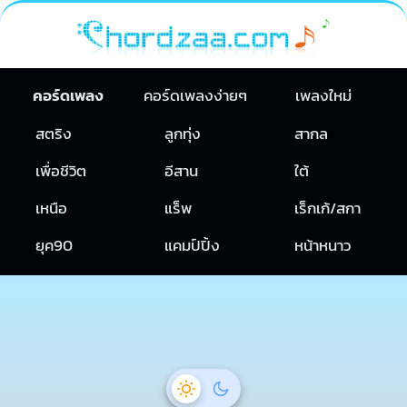
คอร์ดเพลง
คอร์ดเพลงง่ายๆ
เพลงใหม่
สตริง
ลูกทุ่ง
สากล
เพื่อชีวิต
อีสาน
ใต้
เหนือ
แร็พ
เร็กเก้/สกา
ยุค90
แคมป์ปิ้ง
หน้าหนาว