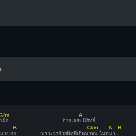
3
C#m
A
้เ
ผิ่ล
อ้ายเลย
บ่มีสิทธิ์
B
C#m
A
B
้อนางเอ
ย
เพราะว่าอ้ายผิดที่เกิดมา
จน โมท
นา..