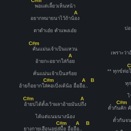
C#m
พอแต่เลี้ยวเห็นหน้า
A
อยากหมายนาไว้ถ้าน้
อง
บ่
ตาดำเอ๋ย คำแพงเอ๋ย
C#m
คั่นแม่นเจ้าเป็นแหวน
เพราะว่าอ
A
อ้ายกะอยากใส่ก้
อย
C
** ทุกข์ท่อ
คั่นแม่นเจ้าเป็นสร้อย
C#m
A
B
ทุ
อ้ายก็อยากใส่
คอเบิ่งเด้น้อ อื่ออื
อ..
ไ
C#m
A
C#m
อ้
ายบ่ได้ตั้งเว้าผลาอ้ายมันบ่
ถึง
ตั๋วกัน
คัก 
ได้แต่แนมนางน้อง
ตั๋วกันจน
C#m
A
B
ยางกายเฮือนอยู่สู่
มื้อ อื่ออื
อ..