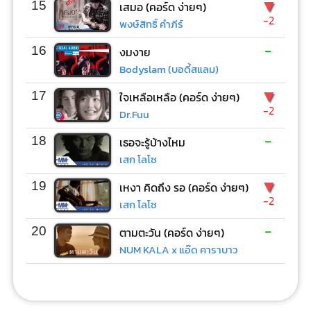
▼
15
เสมอ (คอร์ด ง่ายๆ)
-2
พงษ์สิทธิ์ คำภีร์
-
16
งมงาย
Bodyslam (บอดี้สแลม)
▼
17
ใจเหลือเหลือ (คอร์ด ง่ายๆ)
-2
Dr.Fuu
-
18
เธอจะรู้บ้างไหม
เสก โลโซ
▼
19
เหงา คิดถึง รอ (คอร์ด ง่ายๆ)
-2
เสก โลโซ
-
20
ตามตะวัน (คอร์ด ง่ายๆ)
NUM KALA x แอ๊ด คาราบาว