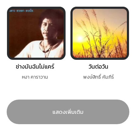
ช่างมันฉันไม่แคร์
วันต่อวัน
หงา คาราวาน
พงษ์สิทธิ์ คัมภีร์
แสดงเพิ่มเติม