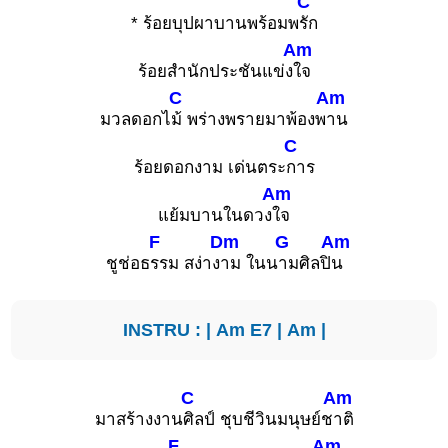
C
* ร้อยบุปผาบานพร้อมพ
รัก
Am
ร้อยสำนักประชันแข่ง
ใจ
C
Am
มวลดอกไ
ม้ พร่างพรายมาพ้องพ
าน
C
ร้อยดอกงาม เด่นตระ
การ
Am
แย้มบานในดวง
ใจ
F
Dm
G
Am
ชูช่อธ
รรม สง่าง
าม ในน
ามศิลปิ
น
INSTRU : |
Am
E7
|
Am
|
C
Am
มาสร้างงาน
ศิลป์ ชุบชีวินมนุษย์ช
าติ
F
Am