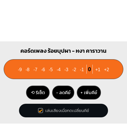
คอร์ดเพลง ร้อยบุปผา - หงา คาราวาน
0
-9
-8
-7
-6
-5
-4
-3
-2
-1
+1
+2
⟲ รีเซ็ต
− ลดคีย์
+ เพิ่มคีย์
เล่นเสียงเมื่อกดเปลี่ยนคีย์