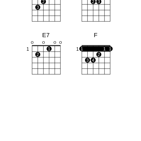
2
2
3
3
E7
F
O
O
O
O
1
1
1
1
1
1
2
2
3
4
Dm
G
X
X
O
O
O
O
1
1
1
2
1
3
2
3