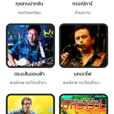
กุหลาบปากซัน
กรรณิการ์
คนด่านเกวียน
ด้ามขวาน
ตรงเส้นขอบฟ้า
นกเขาไฟ
พงษ์เทพ กระโดนชำนาญ
พงษ์เทพ กระโดนชำนาญ