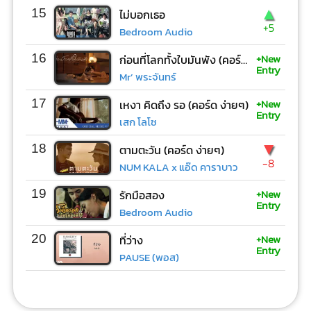
▲
15
ไม่บอกเธอ
+5
Bedroom Audio
+New
16
ก่อนที่โลกทั้งใบมันพัง (คอร์ด ง่ายๆ)
Entry
Mr’ พระจันทร์
+New
17
เหงา คิดถึง รอ (คอร์ด ง่ายๆ)
Entry
เสก โลโซ
▼
18
ตามตะวัน (คอร์ด ง่ายๆ)
-8
NUM KALA x แอ๊ด คาราบาว
+New
19
รักมือสอง
Entry
Bedroom Audio
+New
20
ที่ว่าง
Entry
PAUSE (พอส)