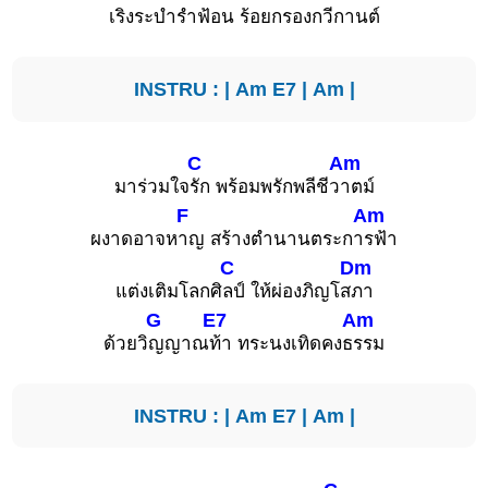
เริงระ
บำรำฟ้
อน ร้อยกรองกวีก
านต์
INSTRU : |
Am
E7
|
Am
|
C
Am
มาร่วมใจ
รัก พร้อมพรักพลีชีว
าตม์
F
Am
ผงาดอาจห
าญ สร้างตำนานตระกา
รฟ้า
C
Dm
แต่งเติมโลกศิ
ลป์ ให้ผ่องภิญโส
ภา
G
E7
Am
ด้วยวิ
ญญาณ
ท้า ทระนงเทิดคงธ
รรม
INSTRU : |
Am
E7
|
Am
|