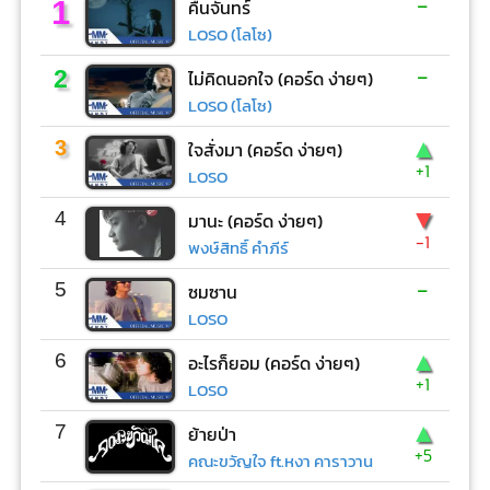
-
1
คืนจันทร์
LOSO (โลโซ)
-
2
ไม่คิดนอกใจ (คอร์ด ง่ายๆ)
LOSO (โลโซ)
▲
3
ใจสั่งมา (คอร์ด ง่ายๆ)
+1
LOSO
▼
4
มานะ (คอร์ด ง่ายๆ)
-1
พงษ์สิทธิ์ คำภีร์
-
5
ซมซาน
LOSO
▲
6
อะไรก็ยอม (คอร์ด ง่ายๆ)
+1
LOSO
▲
7
ย้ายป่า
+5
คณะขวัญใจ ft.หงา คาราวาน