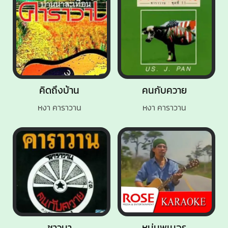
คิดถึงบ้าน
คนกับควาย
หงา คาราวาน
หงา คาราวาน
ชาวนา
หนุ่มพเนจร