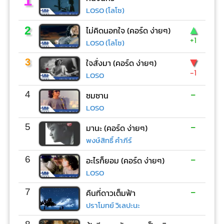
1
LOSO (โลโซ)
▲
2
ไม่คิดนอกใจ (คอร์ด ง่ายๆ)
+1
LOSO (โลโซ)
▼
3
ใจสั่งมา (คอร์ด ง่ายๆ)
-1
LOSO
-
4
ซมซาน
LOSO
-
5
มานะ (คอร์ด ง่ายๆ)
พงษ์สิทธิ์ คำภีร์
-
6
อะไรก็ยอม (คอร์ด ง่ายๆ)
LOSO
-
7
คืนที่ดาวเต็มฟ้า
ปราโมทย์ วิเลปะนะ