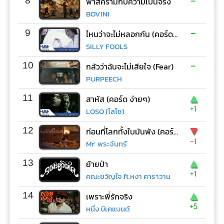
-
8
ฟ้าสีครามกับความเป็นจริง
BOVINI
-
9
ไหนว่าจะไม่หลอกกัน (คอร์ด ง่ายๆ)
SILLY FOOLS
-
10
กลัวว่าฉันจะไม่เสียใจ (Fear)
PURPEECH
▲
11
สาหัส (คอร์ด ง่ายๆ)
+1
LOSO (โลโซ)
▼
12
ก่อนที่โลกทั้งใบมันพัง (คอร์ด ง่ายๆ)
-1
Mr’ พระจันทร์
▲
13
ย้ายป่า
+1
คณะขวัญใจ ft.หงา คาราวาน
▲
14
เพราะพี่รักจริง
+5
หนึ่ง บีเคแบนด์