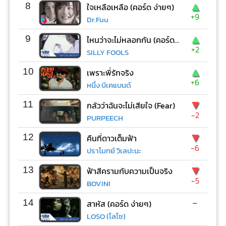
▲
8
ใจเหลือเหลือ (คอร์ด ง่ายๆ)
+9
Dr.Fuu
▲
9
ไหนว่าจะไม่หลอกกัน (คอร์ด ง่ายๆ)
+2
SILLY FOOLS
▲
10
เพราะพี่รักจริง
+6
หนึ่ง บีเคแบนด์
▼
11
กลัวว่าฉันจะไม่เสียใจ (Fear)
-2
PURPEECH
▼
12
คืนที่ดาวเต็มฟ้า
-6
ปราโมทย์ วิเลปะนะ
▼
13
ฟ้าสีครามกับความเป็นจริง
-5
BOVINI
-
14
สาหัส (คอร์ด ง่ายๆ)
LOSO (โลโซ)