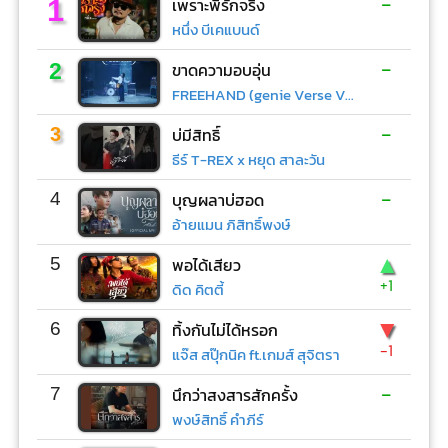
-
1
เพราะพี่รักจริง
หนึ่ง บีเคแบนด์
-
2
ขาดความอบอุ่น
FREEHAND (genie Verse Vol.1)
-
3
บ่มีสิทธิ์
ธีร์ T-REX x หยุด สาละวัน
-
4
บุญผลาบ่ฮอด
อ้ายแมน ภิสิทธิ์พงษ์
▲
5
พอได้เสียว
+1
ดิด คิตตี้
▼
6
ทิ้งกันไม่ได้หรอก
-1
แจ๊ส สปุ๊กนิค ft.เกมส์ สุจิตรา
-
7
นึกว่าสงสารสักครั้ง
พงษ์สิทธิ์ คำภีร์