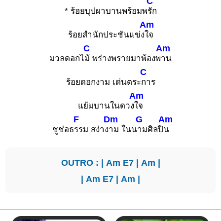
C
* ร้อยบุปผาบานพร้อมพ
รัก
Am
ร้อยสำนักประชันแข่ง
ใจ
C
Am
มวลดอกไ
ม้ พร่างพรายมาพ้องพ
าน
C
ร้อยดอกงาม เด่นตระ
การ
Am
แย้มบานในดวง
ใจ
F
Dm
G
Am
ชูช่อธ
รรม สง่าง
าม ในน
ามศิลปิ
น
OUTRO : |
Am
E7
|
Am
|
|
Am
E7
|
Am
|