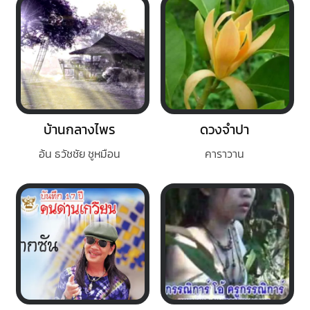
บ้านกลางไพร
ดวงจำปา
อ้น ธวัชชัย ชูหมือน
คาราวาน