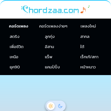
คอร์ดเพลง
คอร์ดเพลงง่ายๆ
เพลงใหม่
สตริง
ลูกทุ่ง
สากล
เพื่อชีวิต
อีสาน
ใต้
เหนือ
แร็พ
เร็กเก้/สกา
ยุค90
แคมป์ปิ้ง
หน้าหนาว