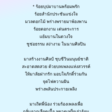
* ร้อยบุปผาบานพร้อมพรัก
ร้อยสำนักประชันแข่งใจ
มวลดอกไม้ พร่างพรายมาพ้องพาน
ร้อยดอกงาม เด่นตระการ
แย้มบานในดวงใจ
ชูช่อธรรม สง่างาม ในนามศิลปิน
มาสร้างงานศิลป์ ชุบชีวินมนุษย์ชาติ
สะอาดสดสวย ด้วยบทเพลงแห่งสวรรค์
ให้มาลัยฝากรัก มอบใจภักดิ์ร่วมกัน
จุดไฟความฝัน
พร่างพลันประกายเพลิง
มาเถิดพี่น้อง ร่วมร้องเพลงเพื่อ
กลั่นจากเลือดเนื้อ หยาดเหงื่อเร่าร้อน