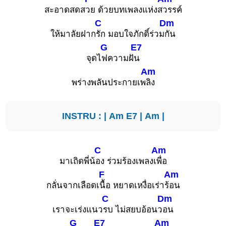
สะอาดสดส
วย ด้วยบทเพลงแห่งส
วรรค์
C
Dm
ให้มาลัยฝาก
รัก มอบใจภักดิ์ร่วม
กัน
G
E7
จุดไ
ฟความฝั
น
Am
พร่างพลันประกายเพ
ลิง
INSTRU : |
Am
E7
|
Am
|
C
Am
มาเถิดพี่น้
อง ร่วมร้องเพลงเ
พื่อ
F
Am
กลั่นจากเลือดเ
นื้อ หยาดเหงื่อเร่าร้
อน
C
Dm
เราจะเร่งแนว
รบ ไม่สยบอ้อนว
อน
G
E7
Am