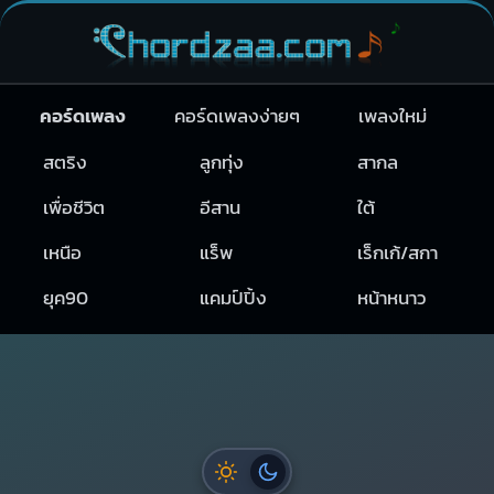
คอร์ดเพลง
คอร์ดเพลงง่ายๆ
เพลงใหม่
สตริง
ลูกทุ่ง
สากล
เพื่อชีวิต
อีสาน
ใต้
เหนือ
แร็พ
เร็กเก้/สกา
ยุค90
แคมป์ปิ้ง
หน้าหนาว