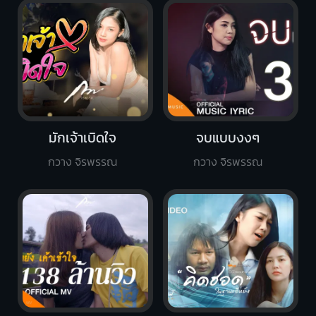
มักเจ้าเบิดใจ
จบแบบงงๆ
กวาง จิรพรรณ
กวาง จิรพรรณ