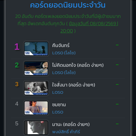
คอร์ดยอดนิยมประจำวัน
20 อันดับ คอร์ดเพลงยอดนิยมประจำวันที่มีผู้เข้าชมมาก
ที่สุด อัพเดทอันดับทุกวัน (
ข้อมูลวันที่ 08/08/2569 |
20:00
)
-
1
คืนจันทร์
LOSO (โลโซ)
-
2
ไม่คิดนอกใจ (คอร์ด ง่ายๆ)
LOSO (โลโซ)
-
3
ใจสั่งมา (คอร์ด ง่ายๆ)
LOSO
-
4
ซมซาน
LOSO
-
5
มานะ (คอร์ด ง่ายๆ)
พงษ์สิทธิ์ คำภีร์