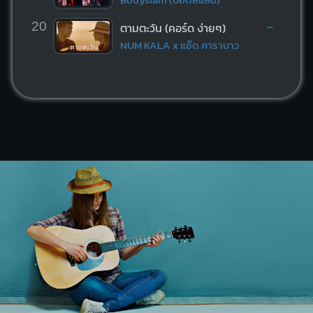
-
20
ตามตะวัน (คอร์ด ง่ายๆ)
NUM KALA x แอ๊ด คาราบาว