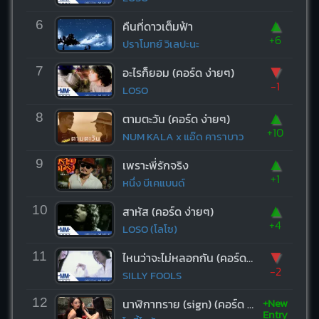
▲
6
คืนที่ดาวเต็มฟ้า
+6
ปราโมทย์ วิเลปะนะ
▼
7
อะไรก็ยอม (คอร์ด ง่ายๆ)
-1
LOSO
▲
8
ตามตะวัน (คอร์ด ง่ายๆ)
+10
NUM KALA x แอ๊ด คาราบาว
▲
9
เพราะพี่รักจริง
+1
หนึ่ง บีเคแบนด์
▲
10
สาหัส (คอร์ด ง่ายๆ)
+4
LOSO (โลโซ)
▼
11
ไหนว่าจะไม่หลอกกัน (คอร์ด ง่ายๆ)
-2
SILLY FOOLS
+New
12
นาฬิกาทราย (sign) (คอร์ด ง่ายๆ)
Entry