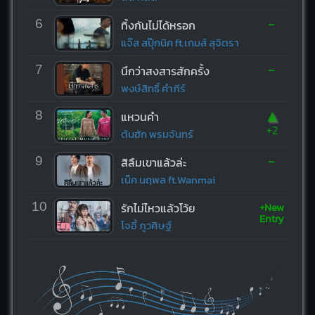
-
6
ทิ้งกันไม่ได้หรอก
แจ๊ส สปุ๊กนิค ft.เกมส์ สุจิตรา
-
7
นึกว่าสงสารสักครั้ง
พงษ์สิทธิ์ คำภีร์
▲
8
แหวนคำ
+2
ต้นฮัก พรมจันทร์
-
9
สิลืมเขาแล้วล่ะ
เน็ค นฤพล ft.Wanmai
+New
10
รักไม่ไหวแล้วโว้ย
Entry
โจอี้ ภูวศิษฐ์