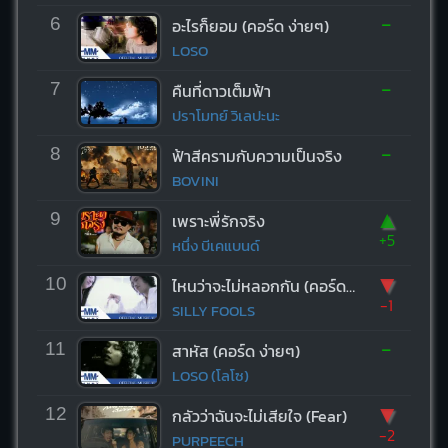
-
6
อะไรก็ยอม (คอร์ด ง่ายๆ)
LOSO
-
7
คืนที่ดาวเต็มฟ้า
ปราโมทย์ วิเลปะนะ
-
8
ฟ้าสีครามกับความเป็นจริง
BOVINI
▲
9
เพราะพี่รักจริง
+5
หนึ่ง บีเคแบนด์
▼
10
ไหนว่าจะไม่หลอกกัน (คอร์ด ง่ายๆ)
-1
SILLY FOOLS
-
11
สาหัส (คอร์ด ง่ายๆ)
LOSO (โลโซ)
▼
12
กลัวว่าฉันจะไม่เสียใจ (Fear)
-2
PURPEECH