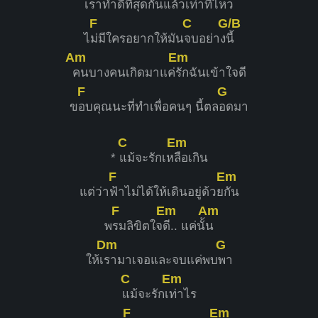
เ
ราทำดีที่สุดกันแ
ล้วเท่าที่ไหว
F
C
G/B
ไ
ม่มีใครอยากให้มัน
จบอย่าง
นี้
Am
Em
คนบางคนเกิดมาแค่
รักฉันเข้าใจดี
F
G
ข
อบคุณนะที่ทำเพื่อคนๆ นี้ตล
อดมา
C
Em
*
แม้จะรักเห
ลือเกิน
F
Em
แต่ว่า
ฟ้าไม่ได้ให้เดินอยู่ด้วย
กัน
F
Em
Am
พ
รมลิขิตใจ
ดี.. แค่นั้
น
Dm
G
ให้เ
รามาเจอและจบแค่พบ
พา
C
Em
แม้จะรักเ
ท่าไร
F
Em