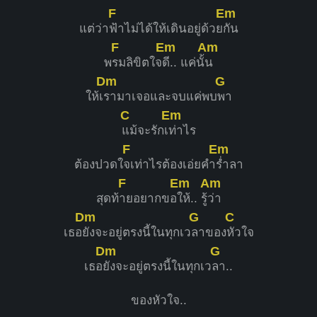
F
Em
แต่ว่า
ฟ้าไม่ได้ให้เดินอยู่ด้วย
กัน
F
Em
Am
พ
รมลิขิตใจ
ดี.. แค่นั้
น
Dm
G
ให้เ
รามาเจอและจบแค่พบ
พา
C
Em
แม้จะรักเ
ท่าไร
F
Em
ต้องปวดใ
จเท่าไรต้องเอ่ยคำ
ร่ำลา
F
Em
Am
สุดท้
ายอยากขอ
ให้.. รู้
ว่า
Dm
G
C
เธอ
ยังจะอยู่ตรงนี้ในทุกเว
ลาของ
หัวใจ
Dm
G
เธอ
ยังจะอยู่ตรงนี้ในทุกเว
ลา..
ของหัวใจ..