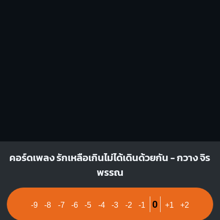
1
1
1
1
2
3
2
3
4
Dm
A7
X
X
O
X
O
O
O
1
1
1
2
2
3
3
คอร์ดเพลง รักเหลือเกินไม่ได้เดินด้วยกัน - กวาง จิร
พรรณ
0
-9
-8
-7
-6
-5
-4
-3
-2
-1
+1
+2