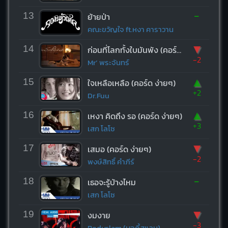
-
13
ย้ายป่า
คณะขวัญใจ ft.หงา คาราวาน
▼
14
ก่อนที่โลกทั้งใบมันพัง (คอร์ด ง่ายๆ)
-2
Mr’ พระจันทร์
▲
15
ใจเหลือเหลือ (คอร์ด ง่ายๆ)
+2
Dr.Fuu
▲
16
เหงา คิดถึง รอ (คอร์ด ง่ายๆ)
+3
เสก โลโซ
▼
17
เสมอ (คอร์ด ง่ายๆ)
-2
พงษ์สิทธิ์ คำภีร์
-
18
เธอจะรู้บ้างไหม
เสก โลโซ
▼
19
งมงาย
-3
Bodyslam (บอดี้สแลม)