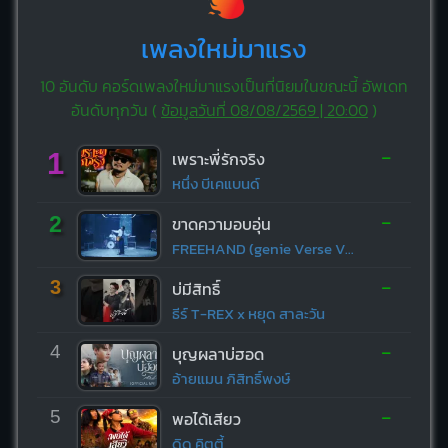
เพลงใหม่มาแรง
10 อันดับ คอร์ดเพลงใหม่มาแรงเป็นที่นิยมในขณะนี้ อัพเดท
อันดับทุกวัน (
ข้อมูลวันที่ 08/08/2569 | 20:00
)
-
1
เพราะพี่รักจริง
หนึ่ง บีเคแบนด์
-
2
ขาดความอบอุ่น
FREEHAND (genie Verse Vol.1)
-
3
บ่มีสิทธิ์
ธีร์ T-REX x หยุด สาละวัน
-
4
บุญผลาบ่ฮอด
อ้ายแมน ภิสิทธิ์พงษ์
-
5
พอได้เสียว
ดิด คิตตี้