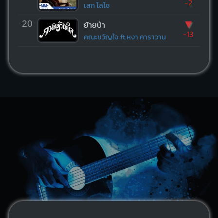
-2
เสก โลโซ
▼
20
ย้ายป่า
-13
คณะขวัญใจ ft.หงา คาราวาน