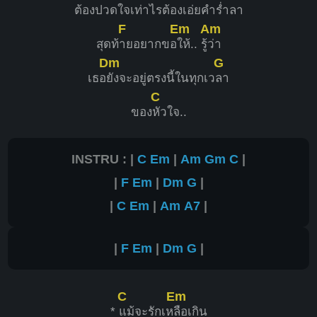
ต้องปวดใ
จเท่าไรต้องเอ่ยคำ
ร่ำลา
F
Em
Am
สุดท้
ายอยากขอ
ให้.. รู้
ว่า
Dm
G
เธอ
ยังจะอยู่ตรงนี้ในทุกเว
ลา
C
ของ
หัวใจ..
INSTRU : |
C
Em
|
Am
Gm
C
|
|
F
Em
|
Dm
G
|
|
C
Em
|
Am
A7
|
|
F
Em
|
Dm
G
|
C
Em
*
แม้จะรักเห
ลือเกิน