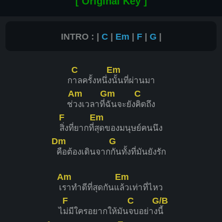
[ Original Key ]
INTRO : |
C
|
Em
|
F
|
G
|
C
Em
ก
าลครั้งหนึ่ง
นั้นที่ผ่านมา
Am
Gm
C
ช่
วงเวลาที่
ฉันจะยัง
คิดถึง
F
Em
สิ่งที่ยากที่
สุดของมนุษย์คนนึง
Dm
G
คือต้องเดินจาก
กันทั้งที่มันยังรัก
Am
Em
เ
ราทำดีที่สุดกันแ
ล้วเท่าที่ไหว
F
C
G/B
ไ
ม่มีใครอยากให้มัน
จบอย่าง
นี้