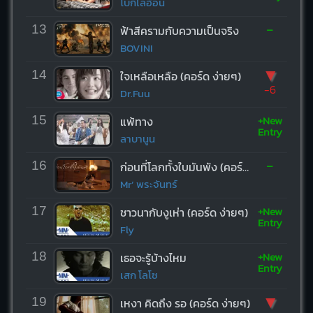
โบกี้ไลอ้อน
-
13
ฟ้าสีครามกับความเป็นจริง
BOVINI
▼
14
ใจเหลือเหลือ (คอร์ด ง่ายๆ)
-6
Dr.Fuu
+New
15
แพ้ทาง
Entry
ลาบานูน
-
16
ก่อนที่โลกทั้งใบมันพัง (คอร์ด ง่ายๆ)
Mr’ พระจันทร์
+New
17
ชาวนากับงูเห่า (คอร์ด ง่ายๆ)
Entry
Fly
+New
18
เธอจะรู้บ้างไหม
Entry
เสก โลโซ
▼
19
เหงา คิดถึง รอ (คอร์ด ง่ายๆ)