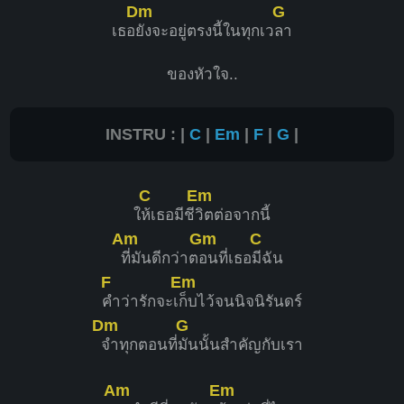
Dm
G
เธอ
ยังจะอยู่ตรงนี้ในทุกเว
ลา
ของหัวใจ..
INSTRU : |
C
|
Em
|
F
|
G
|
C
Em
ใ
ห้เธอมีชี
วิตต่อจากนี้
Am
Gm
C
ที่มันดีกว่าต
อนที่เธอ
มีฉัน
F
Em
คำว่ารักจะเ
ก็บไว้จนนิจนิรันดร์
Dm
G
จำทุกตอนที่
มันนั้นสำคัญกับเรา
Am
Em