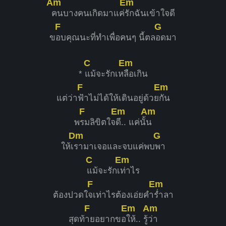
Am
Em
คนบางคนเกิดมาแค่
รักฉันเข้าใจดี
F
G
ข
อบคุณนะที่ทำเพื่อคนๆ นี้ตล
อดมา
C
Em
*
แม้จะรักเห
ลือเกิน
F
Em
แต่ว่า
ฟ้าไม่ได้ให้เดินอยู่ด้วย
กัน
F
Em
Am
พ
รมลิขิตใจ
ดี.. แค่นั้
น
Dm
G
ให้เ
รามาเจอและจบแค่พบ
พา
C
Em
แม้จะรักเ
ท่าไร
F
Em
ต้องปวดใ
จเท่าไรต้องเอ่ยคำ
ร่ำลา
F
Em
Am
สุดท้
ายอยากขอ
ให้.. รู้
ว่า