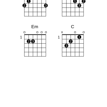
1
1
2
2
3
3
Em
C
O
O
O
O
X
O
O
1
1
1
2
3
2
3
E
A
O
O
O
X
O
O
1
1
1
2
3
1
2
3
F#m