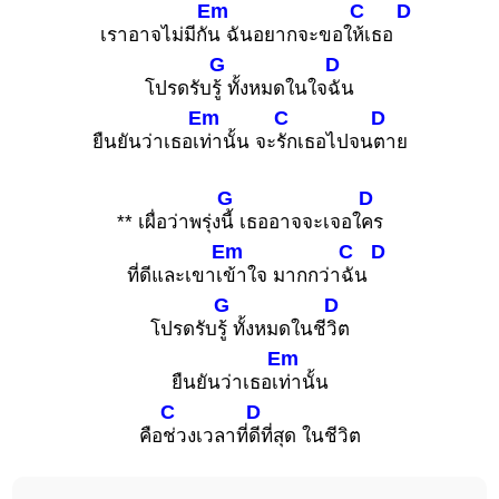
Em
C
D
เราอาจไม่มีกั
น ฉันอยากจะขอใ
ห้เธอ
G
D
โปรดรับ
รู้ ทั้งหมดในใจ
ฉัน
Em
C
D
ยืนยันว่าเธอเ
ท่านั้น จะ
รักเธอไปจน
ตาย
G
D
** เผื่อว่าพรุ่ง
นี้ เธออาจจะเจอใ
คร
Em
C
D
ที่ดีและเขาเ
ข้าใจ มากกว่า
ฉัน
G
D
โปรดรับ
รู้ ทั้งหมดในชี
วิต
Em
ยืนยันว่าเธอเ
ท่านั้น
C
D
คือ
ช่วงเวลาที่
ดีที่สุด ในชีวิต