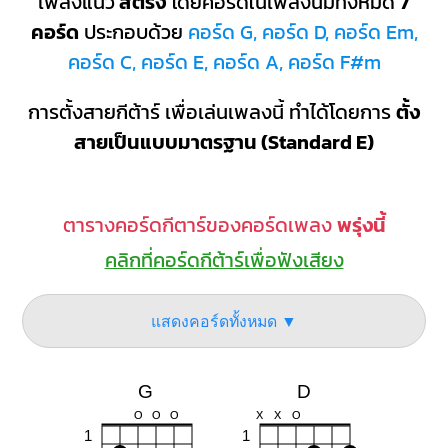
เพลงแนว
สตริง
โดยคอร์ดในเพลงนี้มีทั้งหมด
7
คอร์ด
ประกอบด้วย
คอร์ด G, คอร์ด D, คอร์ด Em,
คอร์ด C, คอร์ด E, คอร์ด A, คอร์ด F#m
การตั้งสายกีต้าร์ เพื่อเล่นเพลงนี้ ทำได้โดยการ
ตั้ง
สายเป็นแบบมาตรฐาน (Standard E)
ตารางคอร์ดกีตาร์ของคอร์ดเพลง
พรุ่งนี้
คลิกที่คอร์ดกีต้าร์เพื่อฟังเสียง
แสดงคอร์ดทั้งหมด ▼
G
D
O
O
O
X
X
O
1
1