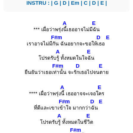
INSTRU : |
G
|
D
|
Em
|
C
|
D
|
E
|
A
E
*** เผื่อว่าพรุ่ง
นี้เธออาจไม่มี
ฉัน
F#m
D
E
เราอาจไม่มีกั
น ฉันอยากจะขอให้
เธอ
A
E
โปรดรับ
รู้ ทั้งหมดในใจ
ฉัน
F#m
D
E
ยืนยันว่าเธอเท่
านั้น จะรั
กเธอไปจน
ตาย
A
E
**** เผื่อว่าพรุ่ง
นี้ เธออาจจะเจอใ
คร
F#m
D
E
ที่ดีและเขาเข้
าใจ มากกว่า
ฉัน
A
E
โปรดรับ
รู้ ทั้งหมดในชี
วิต
F#m