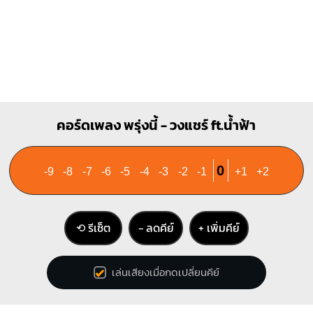
1
1
1
1
1
3
4
คอร์ดเพลง พรุ่งนี้ - วงแชร์ ft.น้ำฟ้า
0
-9
-8
-7
-6
-5
-4
-3
-2
-1
+1
+2
⟲ รีเซ็ต
− ลดคีย์
+ เพิ่มคีย์
เล่นเสียงเมื่อกดเปลี่ยนคีย์