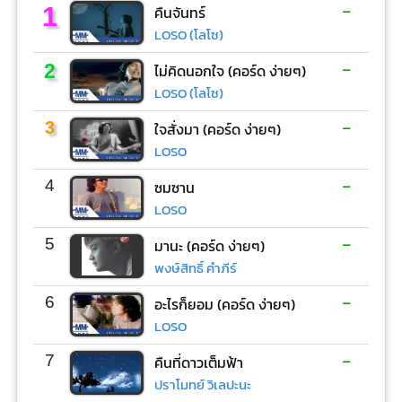
-
1
คืนจันทร์
LOSO (โลโซ)
-
2
ไม่คิดนอกใจ (คอร์ด ง่ายๆ)
LOSO (โลโซ)
-
3
ใจสั่งมา (คอร์ด ง่ายๆ)
LOSO
-
4
ซมซาน
LOSO
-
5
มานะ (คอร์ด ง่ายๆ)
พงษ์สิทธิ์ คำภีร์
-
6
อะไรก็ยอม (คอร์ด ง่ายๆ)
LOSO
-
7
คืนที่ดาวเต็มฟ้า
ปราโมทย์ วิเลปะนะ