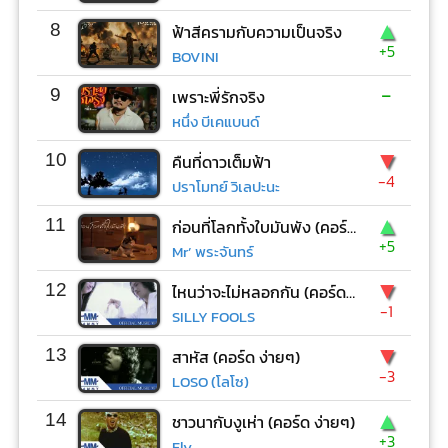
▲
8
ฟ้าสีครามกับความเป็นจริง
+5
BOVINI
-
9
เพราะพี่รักจริง
หนึ่ง บีเคแบนด์
▼
10
คืนที่ดาวเต็มฟ้า
-4
ปราโมทย์ วิเลปะนะ
▲
11
ก่อนที่โลกทั้งใบมันพัง (คอร์ด ง่ายๆ)
+5
Mr’ พระจันทร์
▼
12
ไหนว่าจะไม่หลอกกัน (คอร์ด ง่ายๆ)
-1
SILLY FOOLS
▼
13
สาหัส (คอร์ด ง่ายๆ)
-3
LOSO (โลโซ)
▲
14
ชาวนากับงูเห่า (คอร์ด ง่ายๆ)
+3
Fly