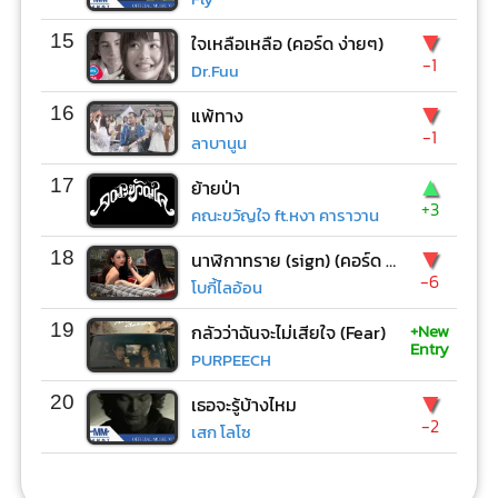
▼
15
ใจเหลือเหลือ (คอร์ด ง่ายๆ)
-1
Dr.Fuu
▼
16
แพ้ทาง
-1
ลาบานูน
▲
17
ย้ายป่า
+3
คณะขวัญใจ ft.หงา คาราวาน
▼
18
นาฬิกาทราย (sign) (คอร์ด ง่ายๆ)
-6
โบกี้ไลอ้อน
+New
19
กลัวว่าฉันจะไม่เสียใจ (Fear)
Entry
PURPEECH
▼
20
เธอจะรู้บ้างไหม
-2
เสก โลโซ