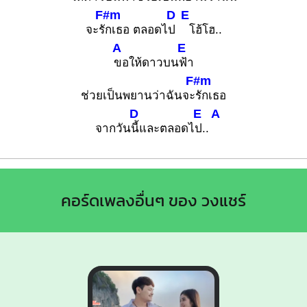
F#m
D
E
จะรั
กเธอ ตลอดไ
ป
โฮ้โฮ..
A
E
ขอให้ดาวบน
ฟ้า
F#m
ช่วยเป็นพยานว่าฉันจะ
รักเธอ
D
E
A
จากวัน
นี้และตลอดไ
ป..
คอร์ดเพลงอื่นๆ ของ วงแชร์