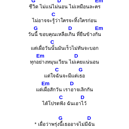
G
D
Em
ชี
วิต ไม่แน่ไม่
นอน ไม่เหมือนละค
ร
C
ไม่อาจจะ
รู้ว่าใครจะทิ้งใครก่อน
G
D
Em
วัน
นี้ ขอบคุณเหลือเ
กิน ที่ยืนข้างกั
น
C
แต่เผื่อวัน
นั้นมันเร็วไม่ทันจะบอก
Em
D
ทุกอ
ย่างหมุนเวียน ไม่
เคยแน่นอน
C
G
แต่ใจ
ฉันจะมีแต่เ
ธอ
Em
D
แต่เ
ผื่อสักวัน เรา
อาจเลิกกัน
C
D
ได้โปรด
ฟัง ฉันเอา
ไว้
G
D
* เผื่อว่าพรุ่ง
นี้เธออาจไม่มี
ฉัน