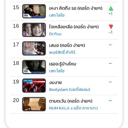
▲
15
เหงา คิดถึง รอ (คอร์ด ง่ายๆ)
+1
เสก โลโซ
▼
16
ใจเหลือเหลือ (คอร์ด ง่ายๆ)
-1
Dr.Fuu
-
17
เสมอ (คอร์ด ง่ายๆ)
พงษ์สิทธิ์ คำภีร์
-
18
เธอจะรู้บ้างไหม
เสก โลโซ
-
19
งมงาย
Bodyslam (บอดี้สแลม)
-
20
ตามตะวัน (คอร์ด ง่ายๆ)
NUM KALA x แอ๊ด คาราบาว