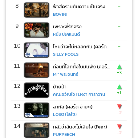
-
8
ฟ้าสีครามกับความเป็นจริง
BOVINI
-
9
เพราะพี่รักจริง
หนึ่ง บีเคแบนด์
-
10
ไหนว่าจะไม่หลอกกัน (คอร์ด ง่ายๆ)
SILLY FOOLS
▲
11
ก่อนที่โลกทั้งใบมันพัง (คอร์ด ง่ายๆ)
+3
Mr’ พระจันทร์
▲
12
ย้ายป่า
+1
คณะขวัญใจ ft.หงา คาราวาน
▼
13
สาหัส (คอร์ด ง่ายๆ)
-2
LOSO (โลโซ)
▼
14
กลัวว่าฉันจะไม่เสียใจ (Fear)
-2
PURPEECH