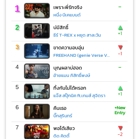
-
1
เพราะพี่รักจริง
หนึ่ง บีเคแบนด์
▲
2
บ่มีสิทธิ์
+1
ธีร์ T-REX x หยุด สาละวัน
▼
3
ขาดความอบอุ่น
-1
FREEHAND (genie Verse Vol.1)
-
4
บุญผลาบ่ฮอด
อ้ายแมน ภิสิทธิ์พงษ์
▲
5
ทิ้งกันไม่ได้หรอก
+1
แจ๊ส สปุ๊กนิค ft.เกมส์ สุจิตรา
+New
6
คืนเธอ
Entry
บิ๊กสุรินทร์
▼
7
พอได้เสียว
-2
ดิด คิตตี้