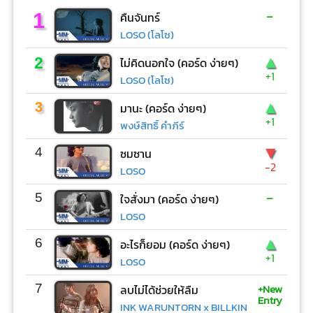
-
1
คืนจันทร์
LOSO (โลโซ)
▲
2
ไม่คิดนอกใจ (คอร์ด ง่ายๆ)
+1
LOSO (โลโซ)
▲
3
มานะ (คอร์ด ง่ายๆ)
+1
พงษ์สิทธิ์ คำภีร์
▼
4
ซมซาน
-2
LOSO
-
5
ใจสั่งมา (คอร์ด ง่ายๆ)
LOSO
▲
6
อะไรก็ยอม (คอร์ด ง่ายๆ)
+1
LOSO
+New
7
ลบไม่ได้ช่วยให้ลืม
Entry
INK WARUNTORN x BILLKIN