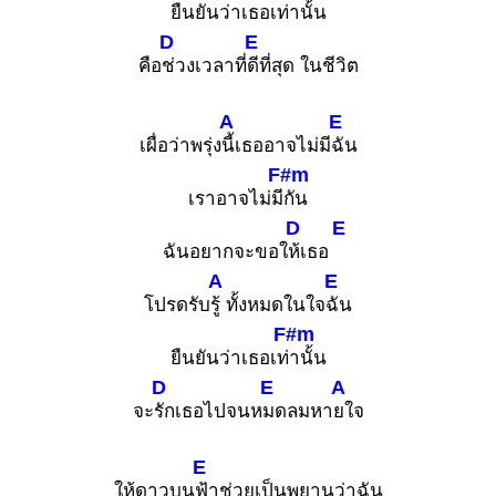
ยืนยันว่าเธอเ
ท่านั้น
D
E
คือ
ช่วงเวลาที่
ดีที่สุด ในชีวิต
A
E
เผื่อว่าพรุ่ง
นี้เธออาจไม่มี
ฉัน
F#m
เราอาจไม่มี
กัน
D
E
ฉันอยากจะขอใ
ห้เธอ
A
E
โปรดรับ
รู้ ทั้งหมดในใจ
ฉัน
F#m
ยืนยันว่าเธอเท่
านั้น
D
E
A
จะ
รักเธอไปจนห
มดลมหา
ยใจ
E
ให้ดาวบน
ฟ้าช่วยเป็นพยานว่าฉัน