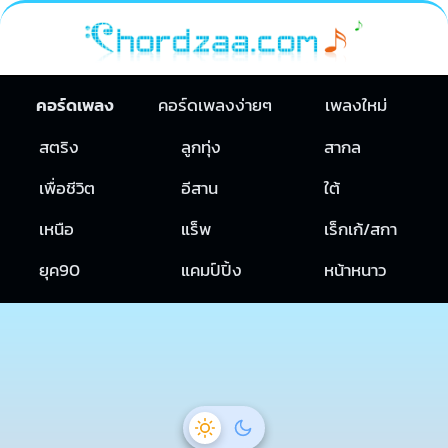
คอร์ดเพลง
คอร์ดเพลงง่ายๆ
เพลงใหม่
สตริง
ลูกทุ่ง
สากล
เพื่อชีวิต
อีสาน
ใต้
เหนือ
แร็พ
เร็กเก้/สกา
ยุค90
แคมป์ปิ้ง
หน้าหนาว