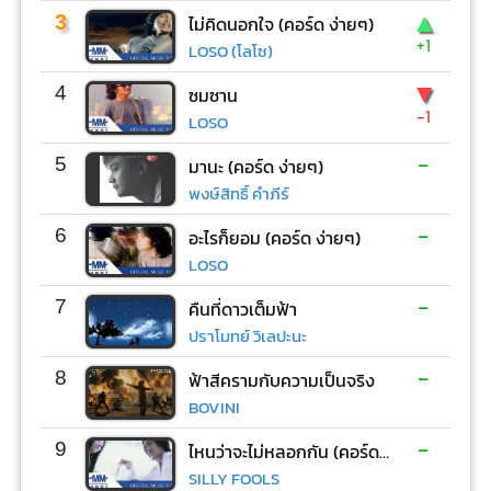
▲
3
ไม่คิดนอกใจ (คอร์ด ง่ายๆ)
+1
LOSO (โลโซ)
▼
4
ซมซาน
-1
LOSO
-
5
มานะ (คอร์ด ง่ายๆ)
พงษ์สิทธิ์ คำภีร์
-
6
อะไรก็ยอม (คอร์ด ง่ายๆ)
LOSO
-
7
คืนที่ดาวเต็มฟ้า
ปราโมทย์ วิเลปะนะ
-
8
ฟ้าสีครามกับความเป็นจริง
BOVINI
-
9
ไหนว่าจะไม่หลอกกัน (คอร์ด ง่ายๆ)
SILLY FOOLS