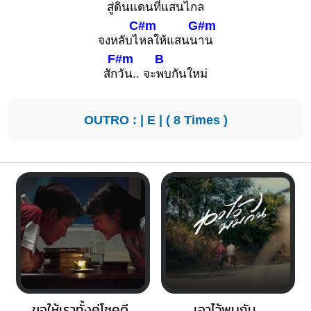
สู่ดินแ
ดนที่แสนไ
กล
C#m
G#m
จงหลับไ
หลให้แสนน
าน
F#m
B
สัก
วัน.. จะ
พบกันใหม่
OUTRO : |
E
| ( 8 Times )
ขอให้เราทั้งคู่โชคดี
เอาไว้พบกัน