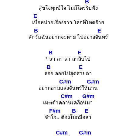
B
สุขใจทุกข์ใจ ไม่มีใคร
รับฟัง
E
เ
บื่อหน่ายเรื่องราว โลกที่โหดร้าย
B
E
สัก
วันฉันอยากจะหาย ไปอย่างจั
นทร์
B
E
*
ลา ลา ลา ลา
ลับไป
B
E
ล
อย ลอยไปสุดส
ายตา
C#m
G#m
อยากอาบแ
สงจันทร์ให้น
าน
C#m
G#m
เมฆดำคล
านเคลื่อน
มา
F#m
B
E
จำใ
จ.. ต้องโ
บกมือ
ลา
C#m
G#m