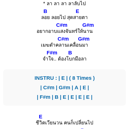
*
ลา ลา ลา ลาลับไ
ป
B
E
ล
อย ลอยไป สุดส
ายตา
C#m
G#m
อยากอาบแ
สงจันทร์ให้น
าน
C#m
G#m
เมฆดำคล
านเคลื่อน
มา
F#m
B
จำใ
จ.. ต้องโ
บกมือลา
INSTRU : |
E
| ( 8 Times )
|
C#m
|
G#m
|
A
|
E
|
|
F#m
|
B
|
E
|
E
|
E
|
E
|
E
ชี
วิตเวียนวน คนก็เปลี่ยนไป