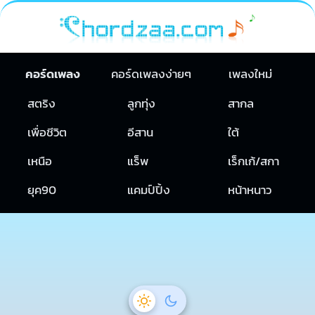
คอร์ดเพลง
คอร์ดเพลงง่ายๆ
เพลงใหม่
สตริง
ลูกทุ่ง
สากล
เพื่อชีวิต
อีสาน
ใต้
เหนือ
แร็พ
เร็กเก้/สกา
ยุค90
แคมป์ปิ้ง
หน้าหนาว