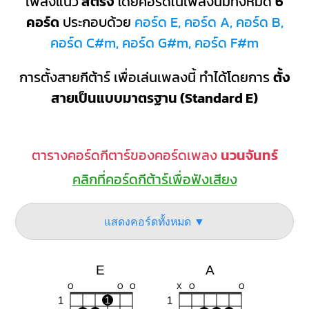
เพลงแนว
สตริง
โดยคอร์ดในเพลงนี้มีทั้งหมด
6
คอร์ด
ประกอบด้วย
คอร์ด E, คอร์ด A, คอร์ด B,
คอร์ด C#m, คอร์ด G#m, คอร์ด F#m
การตั้งสายกีต้าร์ เพื่อเล่นเพลงนี้ ทำได้โดยการ
ตั้ง
สายเป็นแบบมาตรฐาน (Standard E)
ตารางคอร์ดกีตาร์ของคอร์ดเพลง
นวนจันทร์
คลิกที่คอร์ดกีต้าร์เพื่อฟังเสียง
แสดงคอร์ดทั้งหมด ▼
E
A
O
O
O
X
O
O
1
1
1