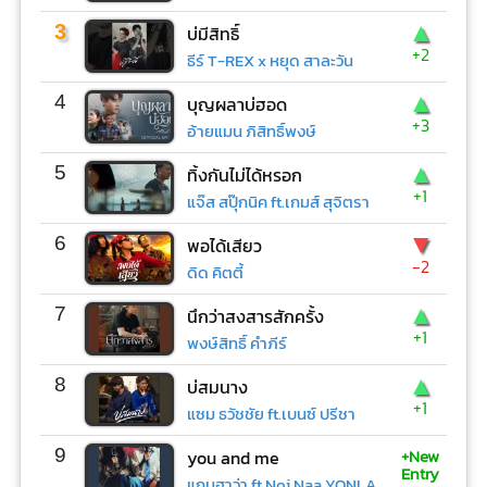
▲
3
บ่มีสิทธิ์
+2
ธีร์ T-REX x หยุด สาละวัน
▲
4
บุญผลาบ่ฮอด
+3
อ้ายแมน ภิสิทธิ์พงษ์
▲
5
ทิ้งกันไม่ได้หรอก
+1
แจ๊ส สปุ๊กนิค ft.เกมส์ สุจิตรา
▼
6
พอได้เสียว
-2
ดิด คิตตี้
▲
7
นึกว่าสงสารสักครั้ง
+1
พงษ์สิทธิ์ คำภีร์
▲
8
บ่สมนาง
+1
แซม ธวัชชัย ft.เบนซ์ ปรีชา
+New
9
you and me
Entry
แกนฮาว่า ft.Noi Naa YONLAPA