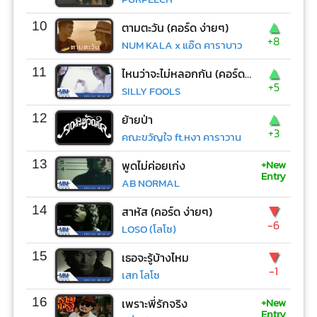
▲
10
ตามตะวัน (คอร์ด ง่ายๆ)
+8
NUM KALA x แอ๊ด คาราบาว
▲
11
ไหนว่าจะไม่หลอกกัน (คอร์ด ง่ายๆ)
+5
SILLY FOOLS
▲
12
ย้ายป่า
+3
คณะขวัญใจ ft.หงา คาราวาน
+New
13
พูดไม่ค่อยเก่ง
Entry
AB NORMAL
▼
14
สาหัส (คอร์ด ง่ายๆ)
-6
LOSO (โลโซ)
▼
15
เธอจะรู้บ้างไหม
-1
เสก โลโซ
+New
16
เพราะพี่รักจริง
Entry