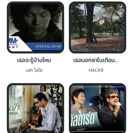
เธอจะรู้บ้างไหม
เธอบอกลาในเดือนกุมภา (FEB)
เสก โลโซ
HACKR