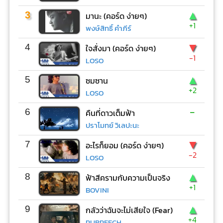
▲
3
มานะ (คอร์ด ง่ายๆ)
+1
พงษ์สิทธิ์ คำภีร์
▼
4
ใจสั่งมา (คอร์ด ง่ายๆ)
-1
LOSO
▲
5
ซมซาน
+2
LOSO
-
6
คืนที่ดาวเต็มฟ้า
ปราโมทย์ วิเลปะนะ
▼
7
อะไรก็ยอม (คอร์ด ง่ายๆ)
-2
LOSO
▲
8
ฟ้าสีครามกับความเป็นจริง
+1
BOVINI
▲
9
กลัวว่าฉันจะไม่เสียใจ (Fear)
+4
PURPEECH