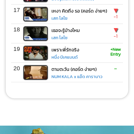
▼
17
เหงา คิดถึง รอ (คอร์ด ง่ายๆ)
-1
เสก โลโซ
▼
18
เธอจะรู้บ้างไหม
-1
เสก โลโซ
+New
19
เพราะพี่รักจริง
Entry
หนึ่ง บีเคแบนด์
-
20
ตามตะวัน (คอร์ด ง่ายๆ)
NUM KALA x แอ๊ด คาราบาว