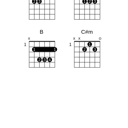
2
3
1
2
3
B
C#m
X
X
X
O
1
1
1
1
1
2
3
2
3
4
G#m
F#m
4
1
1
1
1
1
1
1
1
1
3
4
3
4