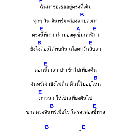
E
ฉันมารอเธออยู่ตรงที่เดิม
B
ทุกๆ วัน จันทร์จะส่องฉ
ายลงมา
E
A
E
ตรง
นี้ที่เก่า เฝ้ามองดูเ
ข็มนาฬิ
กา
B
E
ยังไ
งต้องได้พบกัน เมื่อตะวัน
ลับลา
E
ตอน
นี้เวลา ปาเข้าไปเที่ยงคืน
B
จันทร์เจ้ายังไม่ตื่น คืนนี้ไปอยู่ไ
หน
E
ภาวนา ให้เป็นเพียงฝันไป
B
E
ขาดดวงจัน
ทร์เมื่อไร ใครจะส่อง
ชี้ทาง
B
E