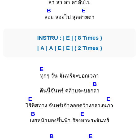
ลา ลา ลา ลาลับไ
ป
B
E
ล
อย ลอยไป สุดส
ายตา
INSTRU : |
E
| ( 8 Times )
|
A
|
A
|
E
|
E
| ( 2 Times )
E
ทุกๆ วัน จันทร์จะบอกเวลา
B
คืนนี้จันทร์ คล้ายจะบอก
ลา
E
E
ไ
ร้ทิศทาง จันทร์เจ้าลอยคว้างกลางน
ภา
B
E
เ
งยหน้ามองขึ้นฟ้า ร้อง
หาพระจันทร์
B
E