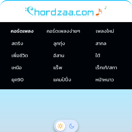
คอร์ดเพลง
คอร์ดเพลงง่ายๆ
เพลงใหม่
สตริง
ลูกทุ่ง
สากล
เพื่อชีวิต
อีสาน
ใต้
เหนือ
แร็พ
เร็กเก้/สกา
ยุค90
แคมป์ปิ้ง
หน้าหนาว