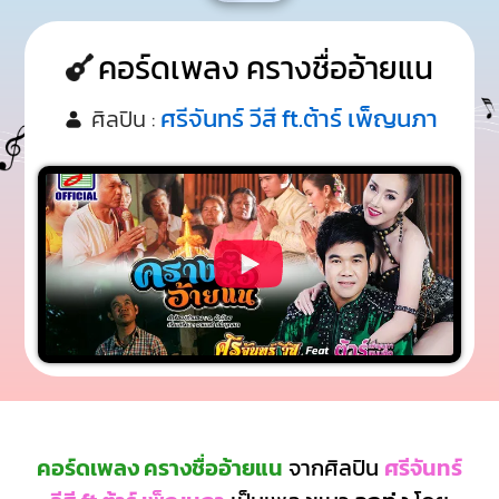
คอร์ดเพลง ครางชื่ออ้ายแน
ศรีจันทร์ วีสี ft.ต้าร์ เพ็ญนภา
ศิลปิน :
คอร์ดเพลง ครางชื่ออ้ายแน
จากศิลปิน
ศรีจันทร์