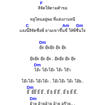
F
สิ
จัดให้ตามคำขอ
หลูโตนอยู่พอ ที่แต่งงานหนี
C
Am
Dm
แลง
นี้สิจัดชื่อพี่ ยามเขาขึ้น
ขี่ ให้พี่ชื่
นใจ
Dm
อุ๊
ย อุ๊ยอุ๊ย อุ๊ย อุ๊ย
อุ๊ยอุ๊ย อุ๊ย อุ๊ย , อุ๊ยอุ๊ย อุ๊ย อุ๊ย
Dm
โ
อ๊ะ โอ๊ะโอ๊ะ โอ๊ะ โอ๊ว
โอ๊ะโอ๊ะ โอ๊ะโอ๊ะ , โอ๊ะโอ๊ะ โอ๊ะ โอ๊ย..
Dm
อิ๊
อิ๊อิ๊ อิ๊ อิ๊ , อิ๊ อิ อิ๊ อิ๊ , อิ๊ อิ อิ๊ อิ๊..
Dm
อ้
าย อ้ายอ้าย อ้าย อร๊าย.. ,