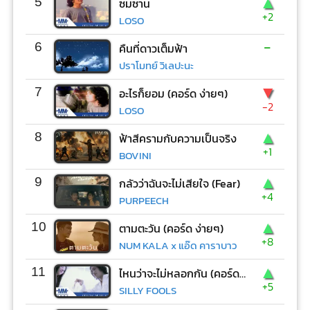
▲
5
ซมซาน
+2
LOSO
-
6
คืนที่ดาวเต็มฟ้า
ปราโมทย์ วิเลปะนะ
▼
7
อะไรก็ยอม (คอร์ด ง่ายๆ)
-2
LOSO
▲
8
ฟ้าสีครามกับความเป็นจริง
+1
BOVINI
▲
9
กลัวว่าฉันจะไม่เสียใจ (Fear)
+4
PURPEECH
▲
10
ตามตะวัน (คอร์ด ง่ายๆ)
+8
NUM KALA x แอ๊ด คาราบาว
▲
11
ไหนว่าจะไม่หลอกกัน (คอร์ด ง่ายๆ)
+5
SILLY FOOLS