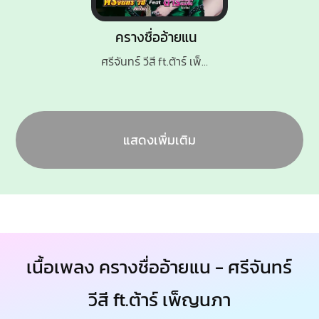
ครางชื่ออ้ายแน
ศรีจันทร์ วีสี ft.ต้าร์ เพ็ญนภา
แสดงเพิ่มเติม
เนื้อเพลง ครางชื่ออ้ายแน - ศรีจันทร์
วีสี ft.ต้าร์ เพ็ญนภา