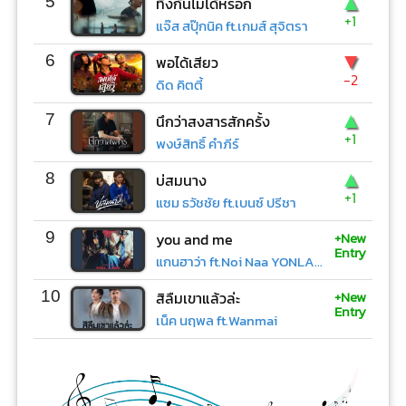
▲
5
ทิ้งกันไม่ได้หรอก
+1
แจ๊ส สปุ๊กนิค ft.เกมส์ สุจิตรา
▼
6
พอได้เสียว
-2
ดิด คิตตี้
▲
7
นึกว่าสงสารสักครั้ง
+1
พงษ์สิทธิ์ คำภีร์
▲
8
บ่สมนาง
+1
แซม ธวัชชัย ft.เบนซ์ ปรีชา
+New
9
you and me
Entry
แกนฮาว่า ft.Noi Naa YONLAPA
+New
10
สิลืมเขาแล้วล่ะ
Entry
เน็ค นฤพล ft.Wanmai