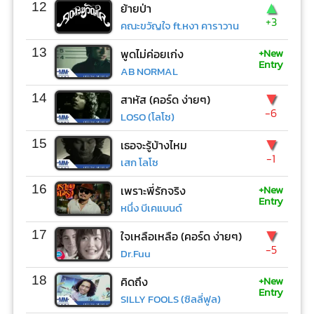
▲
12
ย้ายป่า
+3
คณะขวัญใจ ft.หงา คาราวาน
+New
13
พูดไม่ค่อยเก่ง
Entry
AB NORMAL
▼
14
สาหัส (คอร์ด ง่ายๆ)
-6
LOSO (โลโซ)
▼
15
เธอจะรู้บ้างไหม
-1
เสก โลโซ
+New
16
เพราะพี่รักจริง
Entry
หนึ่ง บีเคแบนด์
▼
17
ใจเหลือเหลือ (คอร์ด ง่ายๆ)
-5
Dr.Fuu
+New
18
คิดถึง
Entry
SILLY FOOLS (ซิลลี่ฟูล)