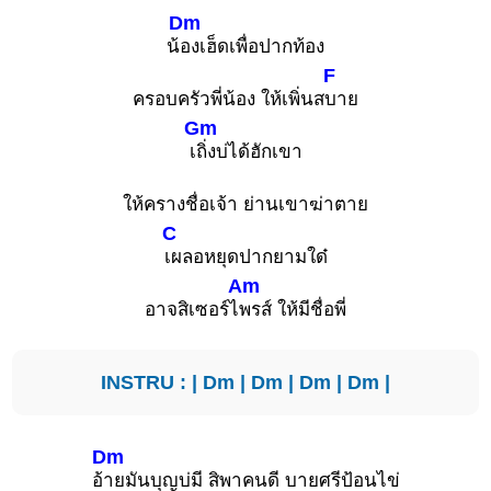
Dm
น้
องเฮ็ดเพื่อปากท้อง
F
ครอบครัวพี่น้อง ให้เพิ่นส
บาย
Gm
เ
ถิ่งบ่ได้ฮักเขา
ให้ครางชื่อเจ้า ย่านเขาฆ่าตาย
C
เผลอหยุดปากยามใด๋
Am
อาจสิเซอร์ไ
พรส์ ให้มีชื่อพี่
INSTRU : |
Dm
|
Dm
|
Dm
|
Dm
|
Dm
อ้
ายมันบุญบ่มี สิพาคนดี บายศรีป้อนไข่