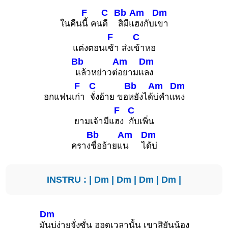
F
C
Bb
Am
Dm
ในคืน
นี้ คน
ดี
สิมีแ
ฮงกับเ
ขา
F
C
แต่งตอนเ
ซ้า ส่งเ
ข้าหอ
Bb
Am
Dm
แล้วหย่าวต่
อยามแ
ลง
F
C
Bb
Am
Dm
อกแฟนเ
ก่า
จั่งอ้าย ขอ
หยังได้
บ่คำแ
พง
F
C
ยามเจ้ามีแ
ฮง
กับเพิ่น
Bb
Am
Dm
คราง
ชื่ออ้ายแ
น ไ
ด้บ่
INSTRU : |
Dm
|
Dm
|
Dm
|
Dm
|
Dm
มั
นบ่ง่ายจั่งซั่น ฮอดเวลานั้น เขาสิยันน้อง