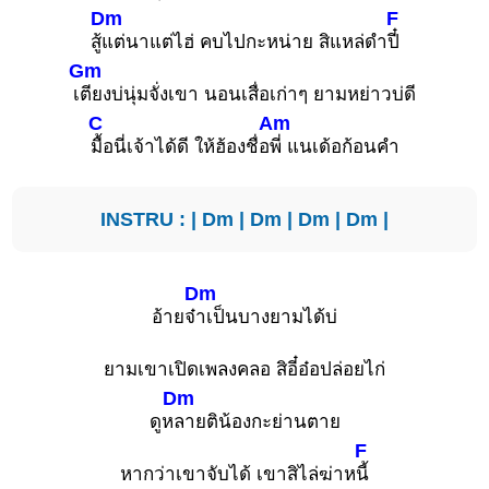
Dm
F
สู้
แต่นาแต่ไฮ่ คบไปกะหน่าย สิแหล่ดำ
ปี๋
Gm
เ
ตียงบ่นุ่มจั่งเขา นอนเสื่อเก่าๆ ยามหย่าวบ่ดี
C
Am
มื้อนี่เจ้าได้ดี ให้ฮ้องชื่อ
พี่ แนเด้อก้อนคำ
INSTRU : |
Dm
|
Dm
|
Dm
|
Dm
|
Dm
อ้ายจ๋
าเป็นบางยามได้บ่
ยามเขาเปิดเพลงคลอ สิอี๋อ๋อปล่อยไก่
Dm
ดูห
ลายติน้องกะย่านตาย
F
หากว่าเขาจับได้ เขาสิไล่ฆ่าห
นี้