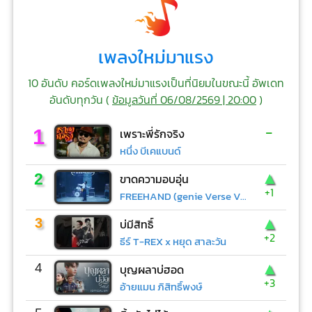
เพลงใหม่มาแรง
10 อันดับ คอร์ดเพลงใหม่มาแรงเป็นที่นิยมในขณะนี้ อัพเดท
อันดับทุกวัน (
ข้อมูลวันที่ 06/08/2569 | 20:00
)
-
1
เพราะพี่รักจริง
หนึ่ง บีเคแบนด์
▲
2
ขาดความอบอุ่น
+1
FREEHAND (genie Verse Vol.1)
▲
3
บ่มีสิทธิ์
+2
ธีร์ T-REX x หยุด สาละวัน
▲
4
บุญผลาบ่ฮอด
+3
อ้ายแมน ภิสิทธิ์พงษ์