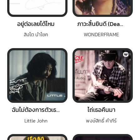
อยู่ต่อเลยได้ไหม
ภาวะสิ้นยินดี (Dead inside)
สิงโต นำโชค
WONDERFRAME
ฉันไม่ต้องการตัวเธอในตอนนี้
ไถ่เธอคืนมา
Little John
พงษ์สิทธิ์ คำภีร์