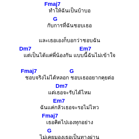
Fmaj7
ทำให้ฉันเป็นบ้าบอ
G
กับ
การที่ฉันชอบเธอ
และเธอเองก็บอกว่าชอบฉัน
Dm7
Em7
แต่เป็นได้แค่พี่น้องกัน แบบ
นี้ฉันไม่เข้าใจ
Fmaj7
G
ชอบจริงไม่ได้หลอก
ชอบเธออยากคุยต่อ
Dm7
แต่เธ
อจะรับได้ไหม
Em7
ฉันแค่ก
ลัวเธอจะรอไม่ไหว
Fmaj7
เธอคิดไปเองทุกอย่าง
G
ไม่เ
คยมองเธอเป็นทางผ่าน