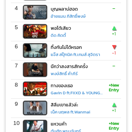
-
4
บุญผลาบ่ฮอด
อ้ายแมน ภิสิทธิ์พงษ์
▲
5
พอได้เสียว
+1
ดิด คิตตี้
▼
6
ทิ้งกันไม่ได้หรอก
-1
แจ๊ส สปุ๊กนิค ft.เกมส์ สุจิตรา
-
7
นึกว่าสงสารสักครั้ง
พงษ์สิทธิ์ คำภีร์
+New
8
ทางของเธอ
Entry
Gavin D ft.FIIXD & YOUNGOHM
▲
9
สิลืมเขาแล้วล่ะ
+1
เน็ค นฤพล ft.Wanmai
+New
10
แหวนคำ
Entry
ต้นฮัก พรมจันทร์