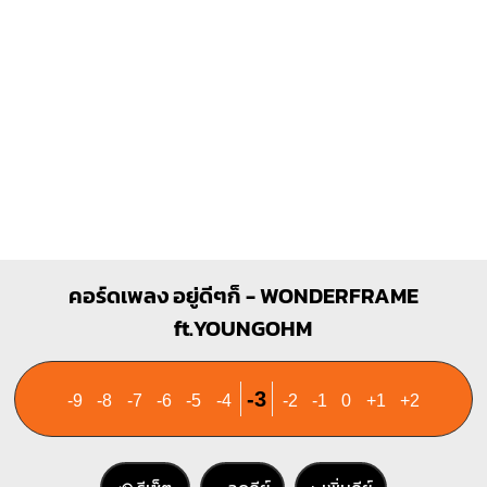
Gm7
C7
X
O
1
1
1
2
1
1
1
1
1
3
4
3
คอร์ดเพลง อยู่ดีๆก็ - WONDERFRAME
ft.YOUNGOHM
-3
-9
-8
-7
-6
-5
-4
-2
-1
0
+1
+2