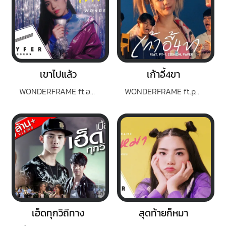
เขาไปแล้ว
เก้าอี้4ขา
WONDERFRAME ft.อาม ชุติมา
WONDERFRAME ft.pY-1, ZEEMON, PAPER
เฮ็ดทุกวิถีทาง
สุดท้ายก็หมา