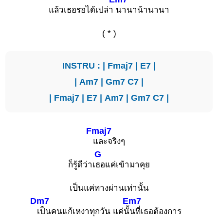
แล้วเธอรอได้เปล่า
นานาน้านานา
( * )
INSTRU : |
Fmaj7
|
E7
|
|
Am7
|
Gm7
C7
|
|
Fmaj7
|
E7
|
Am7
|
Gm7
C7
|
Fmaj7
และจริงๆ
G
ก็รู้ดีว่าเ
ธอแค่เข้ามาคุย
เป็นแค่ทางผ่านเท่านั้น
Dm7
Em7
เป็นคนแก้เหงาทุกวัน แค่นั้
นที่เธอต้องการ