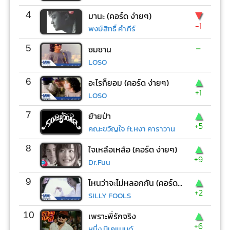
▼
4
มานะ (คอร์ด ง่ายๆ)
-1
พงษ์สิทธิ์ คำภีร์
-
5
ซมซาน
LOSO
▲
6
อะไรก็ยอม (คอร์ด ง่ายๆ)
+1
LOSO
▲
7
ย้ายป่า
+5
คณะขวัญใจ ft.หงา คาราวาน
▲
8
ใจเหลือเหลือ (คอร์ด ง่ายๆ)
+9
Dr.Fuu
▲
9
ไหนว่าจะไม่หลอกกัน (คอร์ด ง่ายๆ)
+2
SILLY FOOLS
▲
10
เพราะพี่รักจริง
+6
หนึ่ง บีเคแบนด์