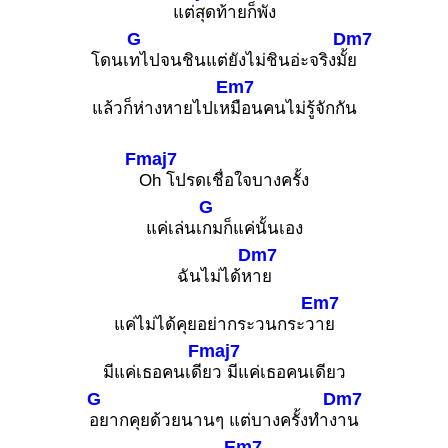
แต่สุดท้ายก็พัง
G
Dm7
โดนเ
ทไปจนชินแต่ยังไม่ชินอ่ะจริงมั้
ย
Em7
แล้วก็ห่างหายไปเห
มือนคนไม่รู้จักกัน
Fmaj7
Oh โปรดเชื่อใจบางครั้ง
G
แค่เล่นเ
กมก็แค่นั้นเอง
Dm7
ฉันไม่ได้ห
าย
Em7
แค่ไม่ได้คุยอย่ากระวนกระว
าย
Fmaj7
มีแค่เธอคนเดี
ยว มีแค่เธอคนเดียว
G
Dm7
อยากคุยด้วยนานๆ แต่บางครั้งทำง
าน
Em7