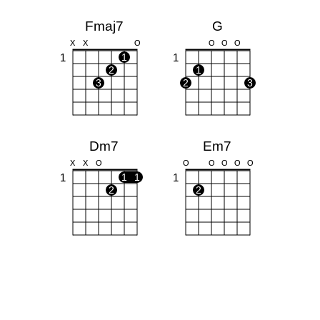
Fmaj7
G
X
X
O
O
O
O
1
1
1
2
1
3
2
3
Dm7
Em7
X
X
O
O
O
O
O
O
1
1
1
1
2
2
E7
Am7
O
O
O
O
X
O
O
O
1
1
1
1
2
2