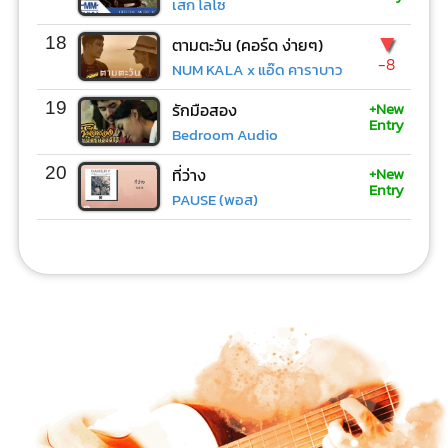
เสก โลโซ
▼
18
ตามตะวัน (คอร์ด ง่ายๆ)
-8
NUM KALA x แอ๊ด คาราบาว
+New
19
รักมือสอง
Entry
Bedroom Audio
+New
20
ที่ว่าง
Entry
PAUSE (พอส)