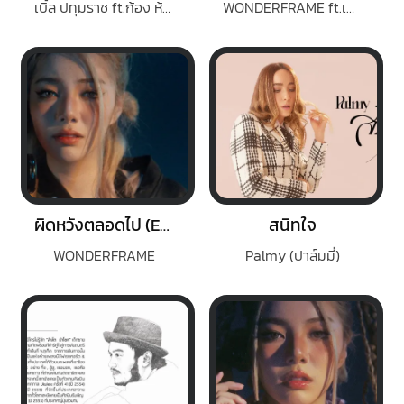
เบิ้ล ปทุมราช ft.ก้อง ห้วยไร่
WONDERFRAME ft.เด็กเลี้ยงควาย
ผิดหวังตลอดไป (Eternally)
สนิทใจ
WONDERFRAME
Palmy (ปาล์มมี่)