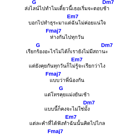
G
Dm7
ส่งไ
ลน์ไปทำไมเดี๋ยวนี้เธอเริ่มจะตอบช้
า
Em7
บอกไปทำธุระมาแต่
ฉันไม่ค่อยแน่ใจ
Fmaj7
ห่างกันไปทุกวัน
G
Dm7
เรียก
ร้องอะไรไม่ได้ก็เรายังไม่มีสถาน
ะ
Em7
แต่ยังคุยกันทุกวันก็ไม่
รู้จะเรียกว่าไง
Fmaj7
แบบว่าพี่น้องกัน
G
แต่โทร
คุยแม่งยันเช้า
Dm7
แบบนี้ก็คงจะไม่ใช่มั้
ง
Em7
แต่ละคำที่ได้ฟังทำ
ฉันนั้นคิดไปไกล
Fmaj7