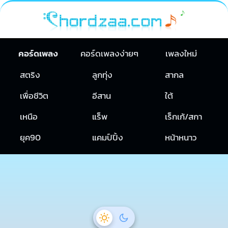
คอร์ดเพลง
คอร์ดเพลงง่ายๆ
เพลงใหม่
สตริง
ลูกทุ่ง
สากล
เพื่อชีวิต
อีสาน
ใต้
เหนือ
แร็พ
เร็กเก้/สกา
ยุค90
แคมป์ปิ้ง
หน้าหนาว