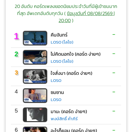
20 อันดับ คอร์ดเพลงยอดนิยมประจำวันที่มีผู้เข้าชมมาก
ที่สุด อัพเดทอันดับทุกวัน (
ข้อมูลวันที่ 08/08/2569 |
20:00
)
-
1
คืนจันทร์
LOSO (โลโซ)
-
2
ไม่คิดนอกใจ (คอร์ด ง่ายๆ)
LOSO (โลโซ)
-
3
ใจสั่งมา (คอร์ด ง่ายๆ)
LOSO
-
4
ซมซาน
LOSO
-
5
มานะ (คอร์ด ง่ายๆ)
พงษ์สิทธิ์ คำภีร์
-
6
อะไรก็ยอม (คอร์ด ง่ายๆ)