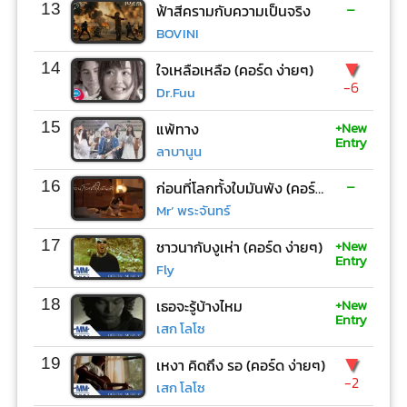
-
13
ฟ้าสีครามกับความเป็นจริง
BOVINI
▼
14
ใจเหลือเหลือ (คอร์ด ง่ายๆ)
-6
Dr.Fuu
+New
15
แพ้ทาง
Entry
ลาบานูน
-
16
ก่อนที่โลกทั้งใบมันพัง (คอร์ด ง่ายๆ)
Mr’ พระจันทร์
+New
17
ชาวนากับงูเห่า (คอร์ด ง่ายๆ)
Entry
Fly
+New
18
เธอจะรู้บ้างไหม
Entry
เสก โลโซ
▼
19
เหงา คิดถึง รอ (คอร์ด ง่ายๆ)
-2
เสก โลโซ