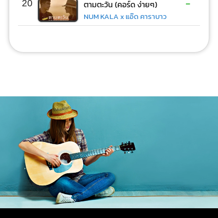
-
20
ตามตะวัน (คอร์ด ง่ายๆ)
NUM KALA x แอ๊ด คาราบาว