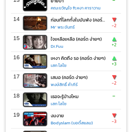
ย้ายป่า
คณะขวัญใจ ft.หงา คาราวาน
▼
14
ก่อนที่โลกทั้งใบมันพัง (คอร์ด ง่ายๆ)
-2
Mr’ พระจันทร์
▲
15
ใจเหลือเหลือ (คอร์ด ง่ายๆ)
+2
Dr.Fuu
▲
16
เหงา คิดถึง รอ (คอร์ด ง่ายๆ)
+3
เสก โลโซ
▼
17
เสมอ (คอร์ด ง่ายๆ)
-2
พงษ์สิทธิ์ คำภีร์
-
18
เธอจะรู้บ้างไหม
เสก โลโซ
▼
19
งมงาย
-3
Bodyslam (บอดี้สแลม)