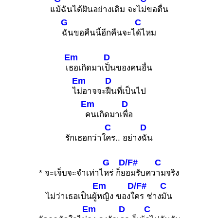
แ
ม้ฉันได้ฝันอย่างเดิม จะไ
ม่ขอตื่น
G
C
ฉันขอคืนนี้อีกคืนจะไ
ด้ไหม
Em
D
เ
ธอเกิดมาเ
ป็นของคนอื่น
Em
D
ไ
ม่อาจจะ
ฝืนที่เป็นไป
Em
D
คนเกิดมาเ
พื่อ
C
D
รักเธอกว่าใ
คร.. อย่าง
ฉัน
G
D/F#
C
* จะเจ็บจะจำเท่าไ
หร่ ก็ย
อมรับคว
ามจริง
Em
D/F#
C
ไม่ว่าเธอเป็นผู้
หญิง ของใ
คร ช่าง
มัน
Em
D
C