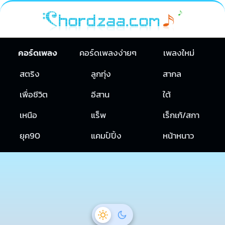
คอร์ดเพลง
คอร์ดเพลงง่ายๆ
เพลงใหม่
สตริง
ลูกทุ่ง
สากล
เพื่อชีวิต
อีสาน
ใต้
เหนือ
แร็พ
เร็กเก้/สกา
ยุค90
แคมป์ปิ้ง
หน้าหนาว