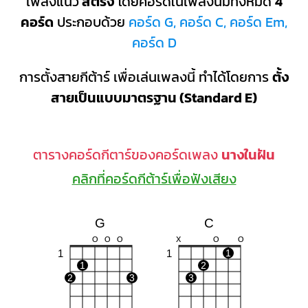
เพลงแนว
สตริง
โดยคอร์ดในเพลงนี้มีทั้งหมด
4
คอร์ด
ประกอบด้วย
คอร์ด G, คอร์ด C, คอร์ด Em,
คอร์ด D
การตั้งสายกีต้าร์ เพื่อเล่นเพลงนี้ ทำได้โดยการ
ตั้ง
สายเป็นแบบมาตรฐาน (Standard E)
ตารางคอร์ดกีตาร์ของคอร์ดเพลง
นางในฝัน
คลิกที่คอร์ดกีต้าร์เพื่อฟังเสียง
G
C
O
O
O
X
O
O
1
1
1
1
2
2
3
3