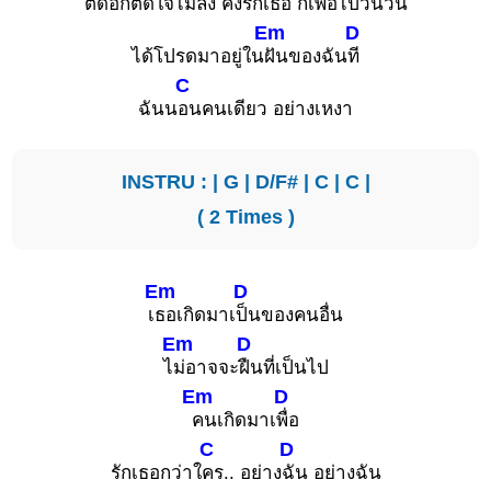
ตัดอกตัดใจไม่
ลง คงรักเ
ธอ ก็เพ้
อไปวันวัน
Em
D
ได้โปรดมาอยู่ใน
ฝันของฉัน
ที
C
ฉันน
อนคนเดียว อย่างเหงา
INSTRU : |
G
|
D/F#
|
C
|
C
|
( 2 Times )
Em
D
เ
ธอเกิดมาเ
ป็นของคนอื่น
Em
D
ไ
ม่อาจจะ
ฝืนที่เป็นไป
Em
D
คนเกิดมาเ
พื่อ
C
D
รักเธอกว่าใ
คร.. อย่าง
ฉัน อย่างฉัน