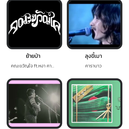
ย้ายป่า
ลุงขี้เมา
คณะขวัญใจ ft.หงา คาราวาน
คาราบาว