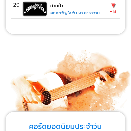
▼
20
ย้ายป่า
-13
คณะขวัญใจ ft.หงา คาราวาน
คอร์ดยอดนิยมประจำวัน