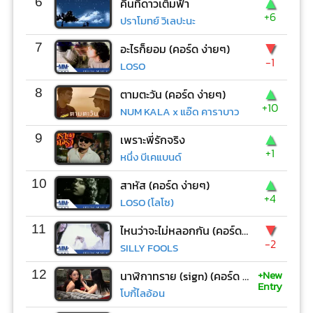
▲
6
คืนที่ดาวเต็มฟ้า
+6
ปราโมทย์ วิเลปะนะ
▼
7
อะไรก็ยอม (คอร์ด ง่ายๆ)
-1
LOSO
▲
8
ตามตะวัน (คอร์ด ง่ายๆ)
+10
NUM KALA x แอ๊ด คาราบาว
▲
9
เพราะพี่รักจริง
+1
หนึ่ง บีเคแบนด์
▲
10
สาหัส (คอร์ด ง่ายๆ)
+4
LOSO (โลโซ)
▼
11
ไหนว่าจะไม่หลอกกัน (คอร์ด ง่ายๆ)
-2
SILLY FOOLS
+New
12
นาฬิกาทราย (sign) (คอร์ด ง่ายๆ)
Entry
โบกี้ไลอ้อน