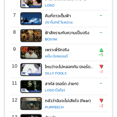
LOSO
-
7
คืนที่ดาวเต็มฟ้า
ปราโมทย์ วิเลปะนะ
-
8
ฟ้าสีครามกับความเป็นจริง
BOVINI
▲
9
เพราะพี่รักจริง
+5
หนึ่ง บีเคแบนด์
▼
10
ไหนว่าจะไม่หลอกกัน (คอร์ด ง่ายๆ)
-1
SILLY FOOLS
-
11
สาหัส (คอร์ด ง่ายๆ)
LOSO (โลโซ)
▼
12
กลัวว่าฉันจะไม่เสียใจ (Fear)
-2
PURPEECH
-
13