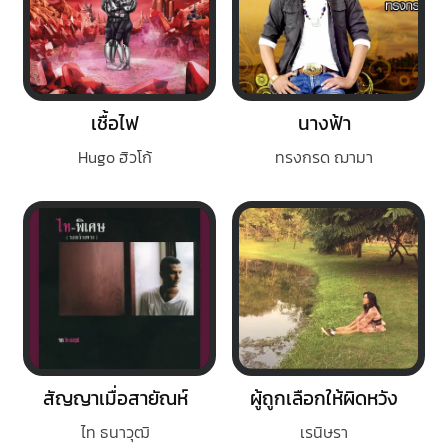
เชื้อไฟ
นางฟ้า
Hugo ฮิวโก้
ทรงกรด ฌามา
สัญญาเมื่อสายัณห์
ผู้ถูกเลือกให้ผิดหวัง
ไท ธนาวุฒิ
เรนิษรา