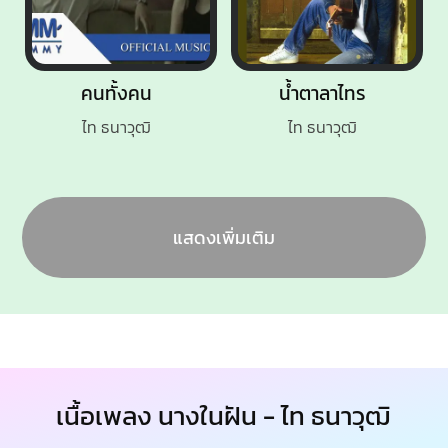
คนทั้งคน
น้ำตาลาไทร
ไท ธนาวุฒิ
ไท ธนาวุฒิ
แสดงเพิ่มเติม
เนื้อเพลง นางในฝัน - ไท ธนาวุฒิ