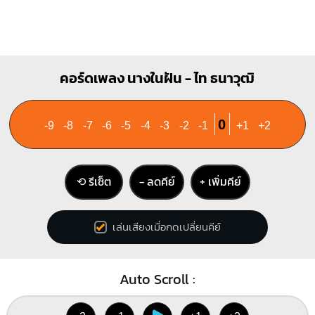
คอร์ดเพลง นางในฝัน - ไท ธนาวุฒิ
0
-9
-8
-7
-6
-5
-4
-3
-2
-1
+1
+2
⟲ รีเซ็ต
− ลดคีย์
+ เพิ่มคีย์
เล่นเสียงเมื่อกดเปลี่ยนคีย์
Auto Scroll :