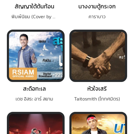
สัญญาใต้ต้นท้อน
นางงามตู้กระจก
พิมพ์นิยม (Cover by สภารัฐ)
คาราบาว
สะดือทะเล
หัวใจเสรี
เดช อิสระ อาร์ สยาม
Taitosmith (ไททศมิตร)