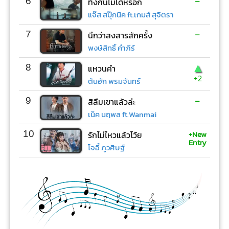
-
6
ทิ้งกันไม่ได้หรอก
แจ๊ส สปุ๊กนิค ft.เกมส์ สุจิตรา
-
7
นึกว่าสงสารสักครั้ง
พงษ์สิทธิ์ คำภีร์
▲
8
แหวนคำ
+2
ต้นฮัก พรมจันทร์
-
9
สิลืมเขาแล้วล่ะ
เน็ค นฤพล ft.Wanmai
+New
10
รักไม่ไหวแล้วโว้ย
Entry
โจอี้ ภูวศิษฐ์