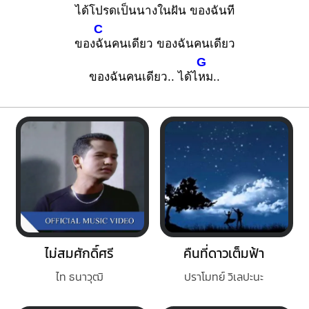
ได้โปรดเป็นนางใน
ฝัน ของฉัน
ที
C
ของ
ฉันคนเดียว ของฉันคนเดียว
G
ของฉันคนเดียว.. ได้ไ
หม..
ไม่สมศักดิ์ศรี
คืนที่ดาวเต็มฟ้า
ไท ธนาวุฒิ
ปราโมทย์ วิเลปะนะ