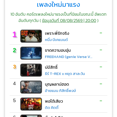
เพลงใหม่มาแรง
10 อันดับ คอร์ดเพลงใหม่มาแรงเป็นที่นิยมในขณะนี้ อัพเดท
อันดับทุกวัน (
ข้อมูลวันที่ 08/08/2569 | 20:00
)
-
1
เพราะพี่รักจริง
หนึ่ง บีเคแบนด์
-
2
ขาดความอบอุ่น
FREEHAND (genie Verse Vol.1)
-
3
บ่มีสิทธิ์
ธีร์ T-REX x หยุด สาละวัน
-
4
บุญผลาบ่ฮอด
อ้ายแมน ภิสิทธิ์พงษ์
-
5
พอได้เสียว
ดิด คิตตี้