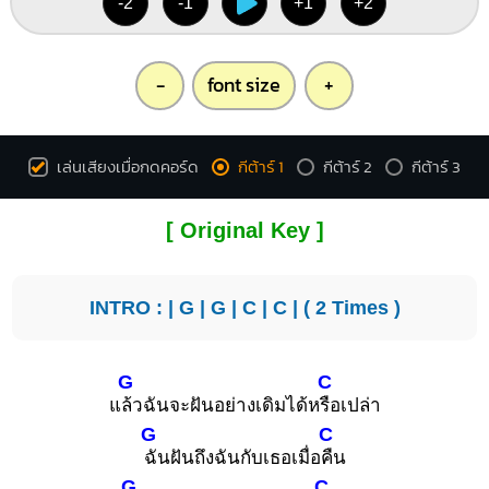
-2
-1
+1
+2
-
font size
+
เล่นเสียงเมื่อกดคอร์ด
กีต้าร์ 1
กีต้าร์ 2
กีต้าร์ 3
[ Original Key ]
INTRO : |
G
|
G
|
C
|
C
| ( 2 Times )
G
C
แ
ล้วฉันจะฝันอย่างเดิมได้ห
รือเปล่า
G
C
ฉันฝันถึงฉันกับเธอเมื่อ
คืน
G
C