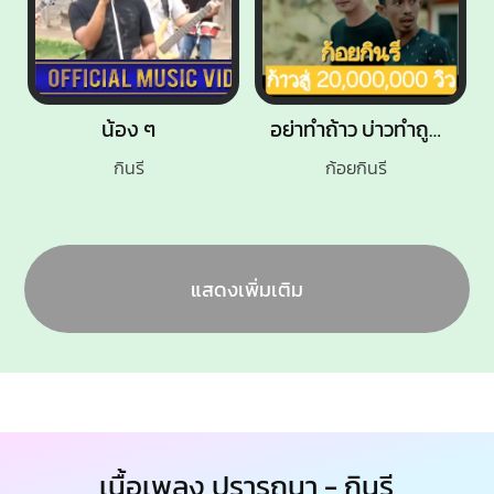
น้อง ๆ
อย่าทำถ้าว บ่าวทำถูก
กินรี
ก้อยกินรี
แสดงเพิ่มเติม
เนื้อเพลง ปรารถนา - กินรี