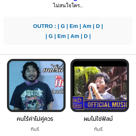
ไม่สนใจใ
คร..
OUTRO : |
G
|
Em
|
Am
|
D
|
|
G
|
Em
|
Am
|
D
|
คนไร้ค่าไม่คู่ควร
ผมไม่ใช่ฟิลม์
กินรี
กินรี