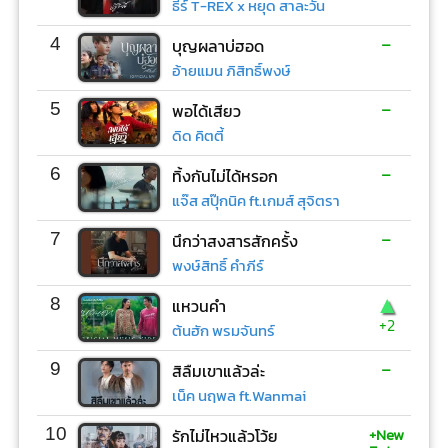
ธีร์ T-REX x หยุด สาละวัน
-
4
บุญผลาบ่ฮอด
อ้ายแมน ภิสิทธิ์พงษ์
-
5
พอได้เสียว
ดิด คิตตี้
-
6
ทิ้งกันไม่ได้หรอก
แจ๊ส สปุ๊กนิค ft.เกมส์ สุจิตรา
-
7
นึกว่าสงสารสักครั้ง
พงษ์สิทธิ์ คำภีร์
▲
8
แหวนคำ
+2
ต้นฮัก พรมจันทร์
-
9
สิลืมเขาแล้วล่ะ
เน็ค นฤพล ft.Wanmai
+New
10
รักไม่ไหวแล้วโว้ย