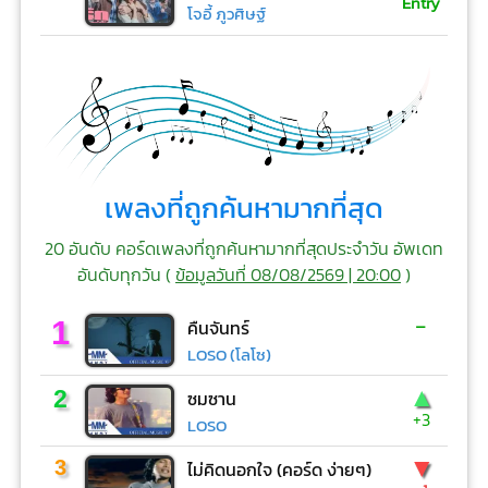
Entry
โจอี้ ภูวศิษฐ์
เพลงที่ถูกค้นหามากที่สุด
20 อันดับ คอร์ดเพลงที่ถูกค้นหามากที่สุดประจำวัน อัพเดท
อันดับทุกวัน (
ข้อมูลวันที่ 08/08/2569 | 20:00
)
-
1
คืนจันทร์
LOSO (โลโซ)
▲
2
ซมซาน
+3
LOSO
▼
3
ไม่คิดนอกใจ (คอร์ด ง่ายๆ)