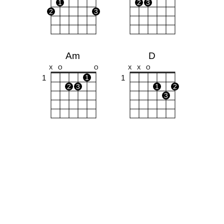
1
2
3
2
3
Am
D
X
O
O
X
X
O
1
1
1
2
3
1
2
3
C
X
O
O
1
1
2
3