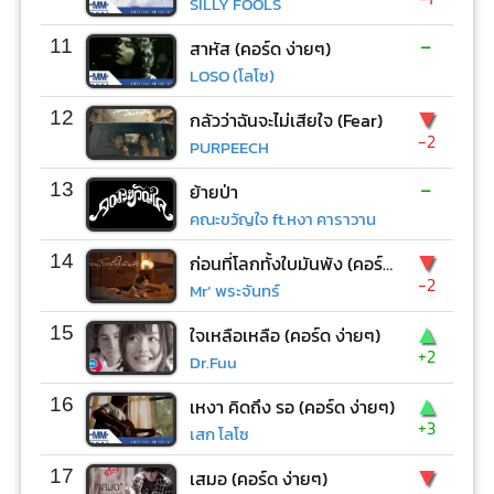
SILLY FOOLS
-
11
สาหัส (คอร์ด ง่ายๆ)
LOSO (โลโซ)
▼
12
กลัวว่าฉันจะไม่เสียใจ (Fear)
-2
PURPEECH
-
13
ย้ายป่า
คณะขวัญใจ ft.หงา คาราวาน
▼
14
ก่อนที่โลกทั้งใบมันพัง (คอร์ด ง่ายๆ)
-2
Mr’ พระจันทร์
▲
15
ใจเหลือเหลือ (คอร์ด ง่ายๆ)
+2
Dr.Fuu
▲
16
เหงา คิดถึง รอ (คอร์ด ง่ายๆ)
+3
เสก โลโซ
▼
17
เสมอ (คอร์ด ง่ายๆ)