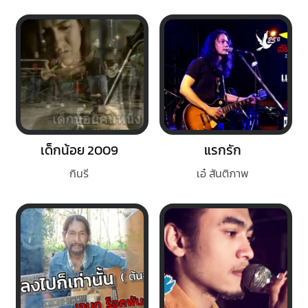
เด็กน้อย 2009
แรกรัก
กินรี
เอ๋ สันติภาพ