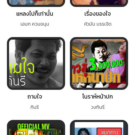
แหลงไปก็เท่านั้น
เรื่องของใจ
เอนก ควนขนุน
หัวมัน บรรเจิด
ถามใจ
โนราห์หน้าปก
กินรี
วงกินรี