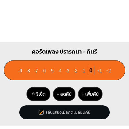
คอร์ดเพลง ปรารถนา - กินรี
0
-9
-8
-7
-6
-5
-4
-3
-2
-1
+1
+2
⟲ รีเซ็ต
− ลดคีย์
+ เพิ่มคีย์
เล่นเสียงเมื่อกดเปลี่ยนคีย์