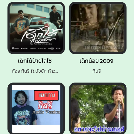
เด็กใต้ป้ายโลโซ
เด็กน้อย 2009
ก้อย กินรี ft.บังซัก ก้าวร้าว
กินรี