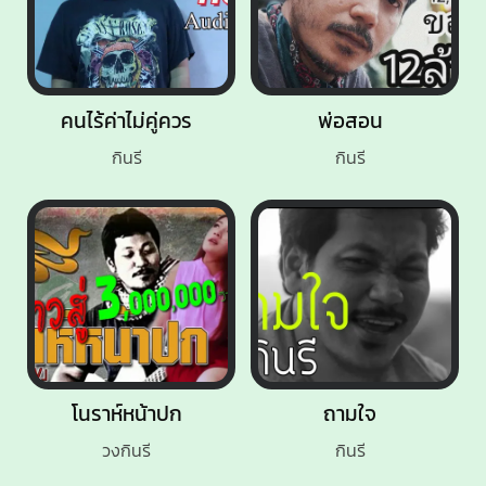
คนไร้ค่าไม่คู่ควร
พ่อสอน
กินรี
กินรี
โนราห์หน้าปก
ถามใจ
วงกินรี
กินรี