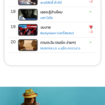
-2
พงษ์สิทธิ์ คำภีร์
-
18
เธอจะรู้บ้างไหม
เสก โลโซ
▼
19
งมงาย
-3
Bodyslam (บอดี้สแลม)
-
20
ตามตะวัน (คอร์ด ง่ายๆ)
NUM KALA x แอ๊ด คาราบาว