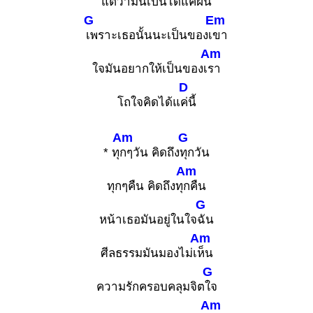
แต่ว่ามันเป็นได้แ
ค่ฝัน
G
Em
เพราะเธอนั้นนะเป็นของเ
ขา
Am
ใจมันอยากให้เป็นของเ
รา
D
โถใจคิดได้แ
ค่นี้
Am
G
* ทุ
กๆวัน คิดถึง
ทุกวัน
Am
ทุกๆคืน คิดถึงทุ
กคืน
G
หน้าเธอมันอยู่ในใจ
ฉัน
Am
ศีลธรรมมันมองไม่เ
ห็น
G
ความรักครอบคลุมจิต
ใจ
Am