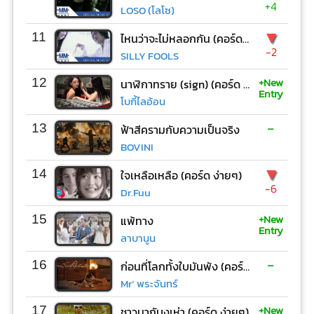
+4
LOSO (โลโซ)
▼
11
ไหนว่าจะไม่หลอกกัน (คอร์ด ง่ายๆ)
-2
SILLY FOOLS
+New
12
นาฬิกาทราย (sign) (คอร์ด ง่ายๆ)
Entry
โบกี้ไลอ้อน
-
13
ฟ้าสีครามกับความเป็นจริง
BOVINI
▼
14
ใจเหลือเหลือ (คอร์ด ง่ายๆ)
-6
Dr.Fuu
+New
15
แพ้ทาง
Entry
ลาบานูน
-
16
ก่อนที่โลกทั้งใบมันพัง (คอร์ด ง่ายๆ)
Mr’ พระจันทร์
+New
17
ชาวนากับงูเห่า (คอร์ด ง่ายๆ)