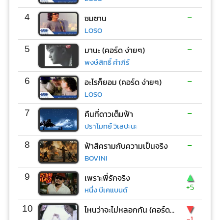
-
4
ซมซาน
LOSO
-
5
มานะ (คอร์ด ง่ายๆ)
พงษ์สิทธิ์ คำภีร์
-
6
อะไรก็ยอม (คอร์ด ง่ายๆ)
LOSO
-
7
คืนที่ดาวเต็มฟ้า
ปราโมทย์ วิเลปะนะ
-
8
ฟ้าสีครามกับความเป็นจริง
BOVINI
▲
9
เพราะพี่รักจริง
+5
หนึ่ง บีเคแบนด์
▼
10
ไหนว่าจะไม่หลอกกัน (คอร์ด ง่ายๆ)
-1