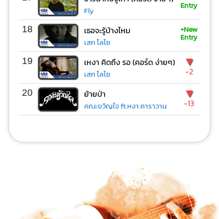
Entry
Fly
+New
18
เธอจะรู้บ้างไหม
Entry
เสก โลโซ
▼
19
เหงา คิดถึง รอ (คอร์ด ง่ายๆ)
-2
เสก โลโซ
▼
20
ย้ายป่า
-13
คณะขวัญใจ ft.หงา คาราวาน