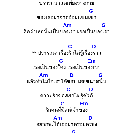
ปรารถนาแค่เพียงร่างก
าย
G
ของเธอมาจากอ้อมแขนเ
ขา
Am
G
คิดว่าเธอนั้นเป็นขอ
งเรา เธอเป็นของ
เรา
C
D
** ปรารถนาเรื่อง
รักไม่รู้เรื่อง
ราว
G
Em
เธอเป็นของใ
คร เธอเป็นขอ
งเขา
Am
D
G
แล้วทำ
ไมใจเราได้ช
อบ เธอขนาด
นั้น
C
D
ความรักของ
เราไม่รู้ชั่ว
ดี
G
Em
รักคนที่
มีแต่เจ้าข
อง
Am
D
อยากจะไ
ด้เธอมาครอบค
รอง
G