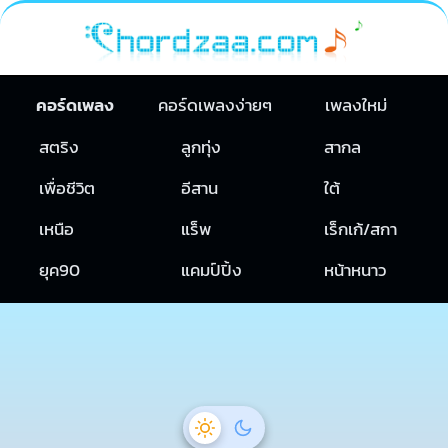
คอร์ดเพลง
คอร์ดเพลงง่ายๆ
เพลงใหม่
สตริง
ลูกทุ่ง
สากล
เพื่อชีวิต
อีสาน
ใต้
เหนือ
แร็พ
เร็กเก้/สกา
ยุค90
แคมป์ปิ้ง
หน้าหนาว