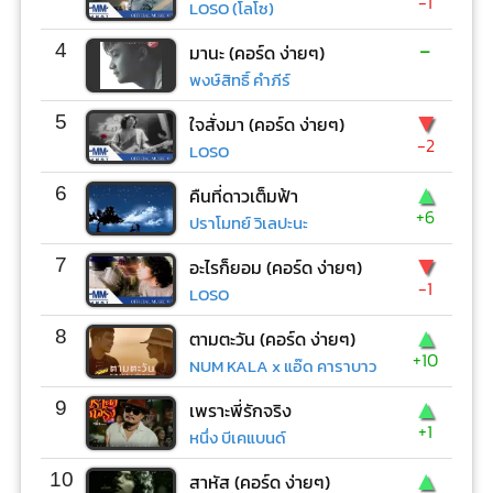
-1
LOSO (โลโซ)
-
4
มานะ (คอร์ด ง่ายๆ)
พงษ์สิทธิ์ คำภีร์
▼
5
ใจสั่งมา (คอร์ด ง่ายๆ)
-2
LOSO
▲
6
คืนที่ดาวเต็มฟ้า
+6
ปราโมทย์ วิเลปะนะ
▼
7
อะไรก็ยอม (คอร์ด ง่ายๆ)
-1
LOSO
▲
8
ตามตะวัน (คอร์ด ง่ายๆ)
+10
NUM KALA x แอ๊ด คาราบาว
▲
9
เพราะพี่รักจริง
+1
หนึ่ง บีเคแบนด์
▲
10
สาหัส (คอร์ด ง่ายๆ)