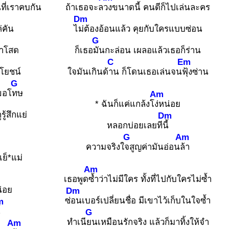
นที่เราคบกัน
ถ้าเธอจะล
วงขนาดนี้ คนดีก็ไปเล่นละคร
Dm
่คัน
ไ
ม่ต้องอ้อนแล้ว คุยกับใครแบบซ่อน
G
ทำโสด
ก็เธอ
มันกะล่อน เผลอแล้วเธอก็ร่าน
C
Em
โยชน์
ใจมันเกินด้
าน ก็โดนเธอเล่นจน
ฟุ้งซ่าน
G
ขอโ
ทษ
Am
* ฉันก็แค่แกล้งโ
ง่หน่อย
รู้สึกแย่
Dm
หลอกบ่อยเลยที
นี้
G
Am
ความจริงใ
จสูญค่ามันอ่อน
ล้า
ย็*แม่
Am
เธอพูด
ซ้ำว่าไม่มีใคร ทั้งที่ไปกับใครไม่ซ้ำ
น่อย
Dm
ซ่
อนเบอร์เปลี่ยนชื่อ มีเขาไว้เก็บในใจซ้ำ
m
้
G
ทำเนี
ยนเหมือนรักจริง แล้วก็มาทิ้งให้จำ
Am