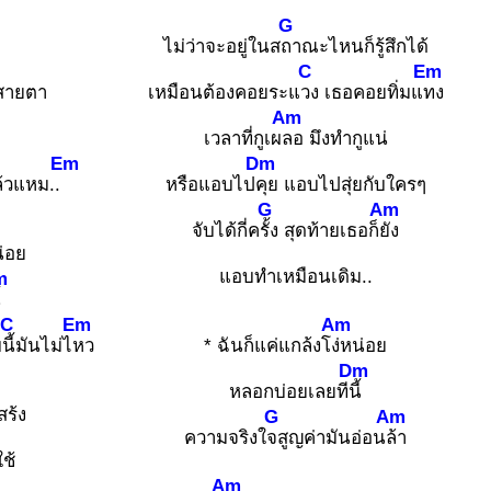
G
ไม่ว่าจะอยู่ในส
ถาณะไหนก็รู้สึกได้
C
Em
งสายตา
เหมือนต้องคอยระแ
วง เธอคอยทิ่มแ
ทง
Am
เวลาที่กูเผ
ลอ มึงทำกูแน่
Em
Dm
้วแหม..
หรือแอบไป
คุย แอบไปสุ่ยกับใครๆ
G
Am
จับได้กี่ค
รั้ง สุดท้ายเธอก็
ยัง
น่อย
แอบทำเหมือนเดิม..
m
้
C
Em
Am
บ
นี้มันไม่ไ
หว
* ฉันก็แค่แกล้งโ
ง่หน่อย
Dm
หลอกบ่อยเลยที
นี้
สร้ง
G
Am
ความจริงใ
จสูญค่ามันอ่อน
ล้า
ช้
Am