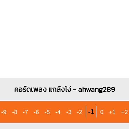
คอร์ดเพลง แกล้งโง่ - ahwang289
-1
-9
-8
-7
-6
-5
-4
-3
-2
0
+1
+2