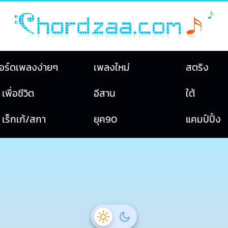
อร์ดเพลงง่ายๆ
เพลงใหม่
สตริง
เพื่อชีวิต
อีสาน
ใต้
เร็กเก้/สกา
ยุค90
แคมป์ปิ้ง