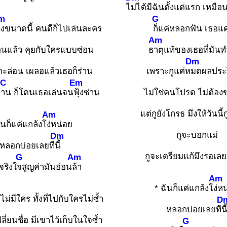
ไ
ม่ได้มีฉันตั้งแต่แรก เหมือ
m
G
งขนาดนี้ คนดีก็ไปเล่นละคร
ก็แค่หลอกฟัน เธอแค
Am
้อนแล้ว คุยกับใครแบบซ่อน
ธ
าตุแท้ของเธอที่มัน
Dm
กะล่อน เผลอแล้วเธอก็ร่าน
เพราะกูแค่ห
มดผลประ
C
Em
้
าน ก็โดนเธอเล่นจน
ฟุ้งซ่าน
ไม่ใช่คนโปรด ไม่ต้อง
แต่กูยังโกรธ มึงให้วันนี้กู
Am
ันก็แค่แกล้งโ
ง่หน่อย
กูจะบอกแม่
Dm
หลอกบ่อยเลยที
นี้
กูจะเตรียมแก้มึงรอเลยเ
G
Am
ริงใ
จสูญค่ามันอ่อน
ล้า
Am
* ฉันก็แค่แกล้งโ
ง่ห
าไม่มีใคร ทั้งที่ไปกับใครไม่ซ้ำ
D
หลอกบ่อยเลยที
นี
ี่ยนชื่อ มีเขาไว้เก็บในใจซ้ำ
G