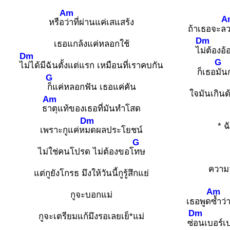
Am
A
หรือ
ว่าที่ผ่านแค่เสแสร้ง
ถ้าเธอจะล
ว
Dm
เธอแกล้งแค่หลอกใช้
ไ
ม่ต้องอ
Dm
G
ไ
ม่ได้มีฉันตั้งแต่แรก เหมือนที่เราคบกัน
ก็เธอ
มัน
G
ก็แค่หลอกฟัน เธอแค่คัน
ใจมันเกินด
Am
ธ
าตุแท้ของเธอที่มันทำโสด
Dm
* ฉ
เพราะกูแค่ห
มดผลประโยชน์
G
ไม่ใช่คนโปรด ไม่ต้องขอโ
ทษ
ความจ
แต่กูยังโกรธ มึงให้วันนี้กูรู้สึกแย่
Am
กูจะบอกแม่
เธอพูด
ซ้ำว่
Dm
กูจะเตรียมแก้มึงรอเลยเย็*แม่
ซ่
อนเบอร์เปล