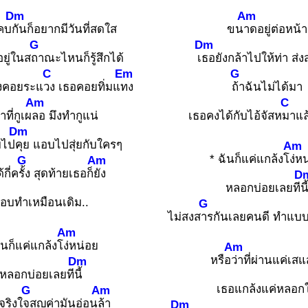
Dm
Am
คบ
กันก็อยากมีวันที่สดใส
ขน
าดอยู่ต่อหน้า
G
Dm
อยู่ในส
ถาณะไหนก็รู้สึกได้
เ
ธอยังกล้าไปให้ท่า ส่
C
Em
G
องคอยระแ
วง เธอคอยทิ่มแ
ทง
ถ้าฉันไม่ได้มา
Am
C
าที่กูเผ
ลอ มึงทำกูแน่
เธอคงได้กับไอ้จัสห
มาแล
Dm
บไป
คุย แอบไปสุ่ยกับใครๆ
Am
* ฉันก็แค่แกล้งโ
ง่ห
G
Am
้กี่ค
รั้ง สุดท้ายเธอก็
ยัง
D
หลอกบ่อยเลยที
นี
อบทำเหมือนเดิม..
G
ไม่สงส
ารกันเลยคนดี ทำแบ
Am
ันก็แค่แกล้งโ
ง่หน่อย
Am
หรือ
ว่าที่ผ่านแค่เสแ
Dm
หลอกบ่อยเลยที
นี้
เธอแกล้งแค่หลอกใ
G
Am
ริงใ
จสูญค่ามันอ่อน
ล้า
Dm