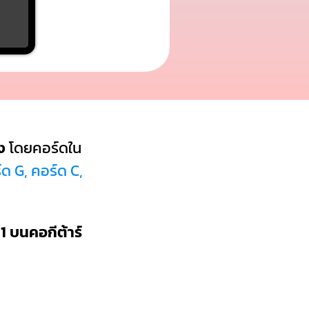
ง
โดยคอร์ดใน
ด G, คอร์ด C,
1 บนคอกีต้าร์