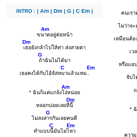
INTRO : |
Am
|
Dm
|
G
|
C
Em
|
คนเรา
ไม่ว่าจะ
Am
ขน
าดอยู่ต่อหน้า
เหมือนต้
Dm
เ
ธอยังกล้าไปให้ท่า ส่งสายตา
เวล
G
ถ้าฉันไม่ได้มา
หรือแอ
C
Em
เธอคงได้กับไอ้จัสห
มาแล้วแหม..
จับได
Am
แ
* ฉันก็แค่แกล้งโ
ง่หน่อย
Dm
หลอกบ่อยเลยที
นี้
* ฉ
G
ไม่สงส
ารกันเลยคนดี
C
Em
ทำแบบ
นี้มันไม่ไ
หว
ความจ