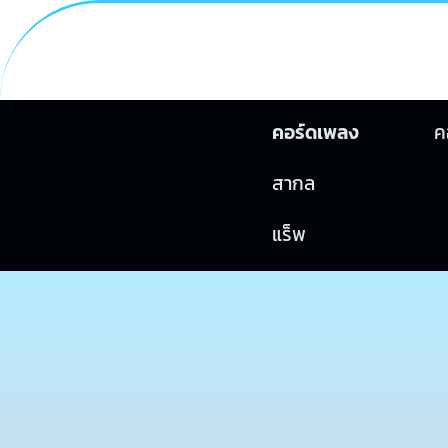
คอร์ดเพลง
ค
สากล
แร็พ