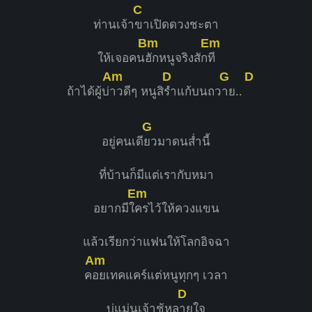
C
ท่านเจ้า
ขาเปิดดวงชะตา
Bm
Em
ให้เจอคน
ฮักหนูจริงสัก
ที
Am
D
G
D
ถ้าได้ผู้บ่
าวดีๆ หนูสิ
รำแก้บนถว
าย..
G
อยู่คนเดี
ยวมาดนส่ำนี้
ที่บ้านก็มีแต่เรากับหมา
Em
อยากมีใ
ครไว้ให้ควงแขน
แล้วเรียกว่าแฟนให้โลกอิจฉา
Am
ค
อยเทคแคร์แต่หนูทุกๆ เวลา
D
บ่แม่นเจ้าชู้หล
ายใจ