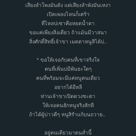
เสียงลำโพงมันดัง แต่เสียงลำพังมันเหงา
เปิดเพลงไหนก็เศร้า
ที่ไหลบ่เซาคือหยดน้ำตา
ขอแค่เพียงสิ่งเดียว ถ้าแม้นมีวาสนา
สิ่งศักดิ์สิทธิ์เจ้าขา เมตตาหนูสิได้บ่..
* ขอให้เจอกับคนที่เขาจริงใจ
คนที่เพิ่นบ่มีพันธะใดๆ
คนที่พร้อมจะมีแค่หนูคนเดียว
อยากได้อีหลี
ท่านเจ้าขาเปิดดวงชะตา
ให้เจอคนฮักหนูจริงสักที
ถ้าได้ผู้บ่าวดีๆ หนูสิรำแก้บนถวาย..
อยู่คนเดียวมาดนส่ำนี้