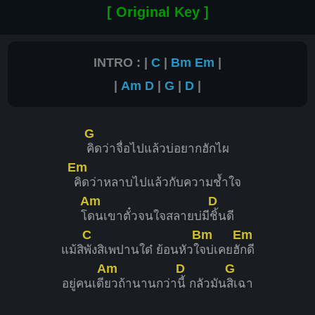
[ Original Key ]
INTRO : |
C
|
Bm
Em
|
|
Am
D
|
G
|
D
|
G
คิดว่าจื่อไปแล้วบ่อยากฮักไผ
Em
คิดว่าหลาบไปแล้วกับความช้ำใจ
Am
D
โ
ดนเขาตั๋วจนใจสลายบ่มี
ชิ้นดี
C
Bm
Em
แม้สิ
พังสิเพปานใด๋ ย้อนหัวใ
จบ่เคยฮั
กดี
Am
D
G
อยู่คนเดี
ยวถ้านานกว่า
นี้ กลัวมัน
สิเฉา