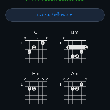
แสดงคอร์ดทั้งหมด ▼
C
Bm
X
O
O
X
1
1
1
2
1
1
3
2
3
4
Em
Am
O
O
O
O
X
O
O
1
1
1
2
3
2
3