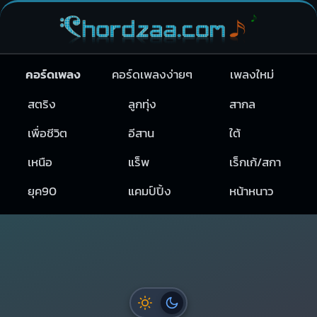
คอร์ดเพลง
คอร์ดเพลงง่ายๆ
เพลงใหม่
สตริง
ลูกทุ่ง
สากล
เพื่อชีวิต
อีสาน
ใต้
เหนือ
แร็พ
เร็กเก้/สกา
ยุค90
แคมป์ปิ้ง
หน้าหนาว