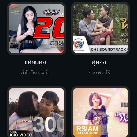
แค่คนคุย
คู่คอง
ลำไย ไหทองคำ
ก้อง ห้วยไร่