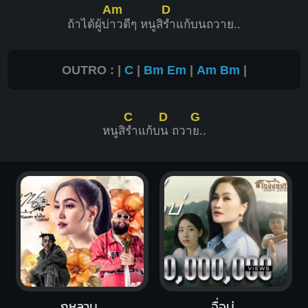
Am
D
ถ้าได้ผู้บ่
าวดีๆ หนูสิ
รำแก้บนถวาย..
OUTRO : |
C
|
Bm
Em
|
Am
Bm
|
C
D
G
หนูสิ
รำแก้บ
น ถวา
ย..
กุหลาบ
จื่อบ่