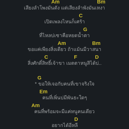
Am
Bm
เสียงลำโพงมัน
ดัง แต่เสียงลำพังมันเห
งา
C
เปิดเพลงไหนก็เศ
ร้า
G
ที่ไหลบ่เซาคือหยดน้ำ
ตา
Am
Bm
ขอแค่เพียงสิ่งเดี
ยว ถ้าแม้นมีวาส
นา
C
F
D
สิ่งศักดิ์สิ
ทธิ์เจ้าขา เมต
ตาหนูสิได้
บ่..
G
*
ขอให้เจอกับคนที่เขาจริงใจ
Em
คนที่เพิ่นบ่มีพันธะใดๆ
Am
คนที่พร้อมจะมีแค่หนูคนเดียว
D
อยากได้อีห
ลี