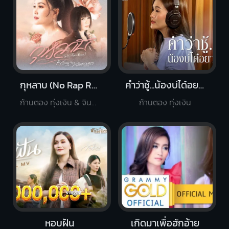
กุหลาบ (No Rap Remix)
คำว่าชู้...น้องบ่ได๋อยากเป็น
ก้านตอง ทุ่งเงิน & จินตหรา พูนลาภ
ก้านตอง ทุ่งเงิน
หอบฝัน
เกิดมาเพื่อฮักอ้าย