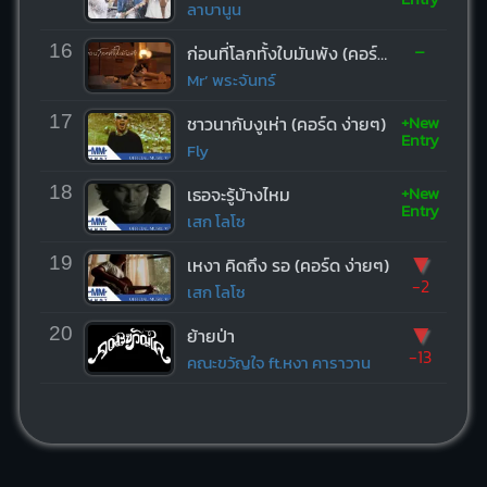
ลาบานูน
-
16
ก่อนที่โลกทั้งใบมันพัง (คอร์ด ง่ายๆ)
Mr’ พระจันทร์
+New
17
ชาวนากับงูเห่า (คอร์ด ง่ายๆ)
Entry
Fly
+New
18
เธอจะรู้บ้างไหม
Entry
เสก โลโซ
▼
19
เหงา คิดถึง รอ (คอร์ด ง่ายๆ)
-2
เสก โลโซ
▼
20
ย้ายป่า
-13
คณะขวัญใจ ft.หงา คาราวาน