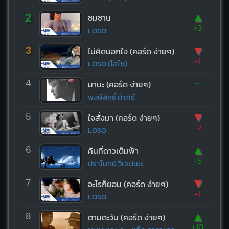
▲
2
ซมซาน
+3
LOSO
▼
3
ไม่คิดนอกใจ (คอร์ด ง่ายๆ)
-1
LOSO (โลโซ)
-
4
มานะ (คอร์ด ง่ายๆ)
พงษ์สิทธิ์ คำภีร์
▼
5
ใจสั่งมา (คอร์ด ง่ายๆ)
-2
LOSO
▲
6
คืนที่ดาวเต็มฟ้า
+6
ปราโมทย์ วิเลปะนะ
▼
7
อะไรก็ยอม (คอร์ด ง่ายๆ)
-1
LOSO
▲
8
ตามตะวัน (คอร์ด ง่ายๆ)
+10