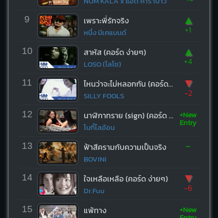
NUM KALA x แอ๊ด คาราบาว
▲
9
เพราะพี่รักจริง
+1
หนึ่ง บีเคแบนด์
▲
10
สาหัส (คอร์ด ง่ายๆ)
+4
LOSO (โลโซ)
▼
11
ไหนว่าจะไม่หลอกกัน (คอร์ด ง่ายๆ)
-2
SILLY FOOLS
+New
12
นาฬิกาทราย (sign) (คอร์ด ง่ายๆ)
Entry
โบกี้ไลอ้อน
-
13
ฟ้าสีครามกับความเป็นจริง
BOVINI
▼
14
ใจเหลือเหลือ (คอร์ด ง่ายๆ)
-6
Dr.Fuu
+New
15
แพ้ทาง
Entry