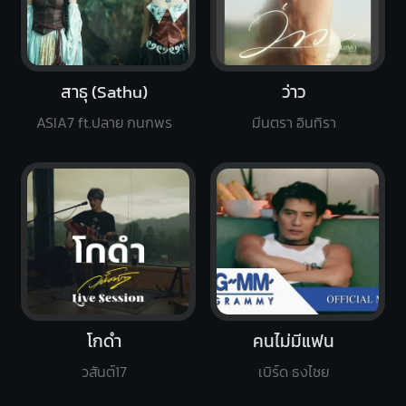
สาธุ (Sathu)
ว่าว
ASIA7 ft.ปลาย กนกพร
มีนตรา อินทิรา
โกดำ
คนไม่มีแฟน
วสันต์17
เบิร์ด ธงไชย