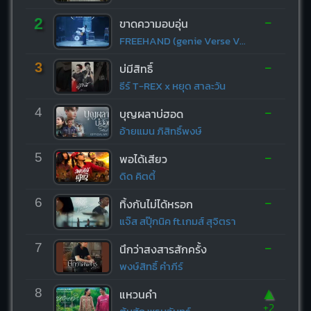
-
2
ขาดความอบอุ่น
FREEHAND (genie Verse Vol.1)
-
3
บ่มีสิทธิ์
ธีร์ T-REX x หยุด สาละวัน
-
4
บุญผลาบ่ฮอด
อ้ายแมน ภิสิทธิ์พงษ์
-
5
พอได้เสียว
ดิด คิตตี้
-
6
ทิ้งกันไม่ได้หรอก
แจ๊ส สปุ๊กนิค ft.เกมส์ สุจิตรา
-
7
นึกว่าสงสารสักครั้ง
พงษ์สิทธิ์ คำภีร์
▲
8
แหวนคำ
+2