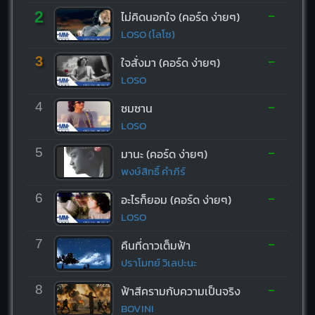
-
2
ไม่คิดนอกใจ (คอร์ด ง่ายๆ)
LOSO (โลโซ)
-
3
ใจสั่งมา (คอร์ด ง่ายๆ)
LOSO
-
4
ซมซาน
LOSO
-
5
มานะ (คอร์ด ง่ายๆ)
พงษ์สิทธิ์ คำภีร์
-
6
อะไรก็ยอม (คอร์ด ง่ายๆ)
LOSO
-
7
คืนที่ดาวเต็มฟ้า
ปราโมทย์ วิเลปะนะ
-
8
ฟ้าสีครามกับความเป็นจริง
BOVINI