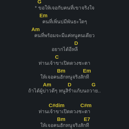
G
*
ขอให้เจอกับคนที่เขาจริงใจ
Em
คนที่เพิ่นบ่มีพันธะใดๆ
Am
คนที่พร้อมจะมีแค่หนูคนเดียว
D
อยากได้อีห
ลี
C
ท่านเจ้า
ขาเปิดดวงชะตา
Bm
Em
ให้เจอคน
ฮักหนูจริงสัก
ที
Am
D
G
ถ้าได้ผู้บ่
าวดีๆ หนูสิ
รำแก้บนถว
าย..
C#dim
C#m
ท่านเจ้
าขาเปิดดวงชะ
ตา
Bm
E7
ให้เจอคน
ฮักหนูจริงสัก
ที