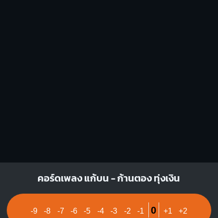
D
G
X
X
O
O
O
O
1
1
1
2
1
3
2
3
F
C#dim
X
O
O
1
1
1
1
1
2
1
2
3
4
4
C#m
E7
คอร์ดเพลง แก้บน - ก้านตอง ทุ่งเงิน
X
X
O
O
O
O
O
1
1
1
1
2
3
2
0
-9
-8
-7
-6
-5
-4
-3
-2
-1
+1
+2