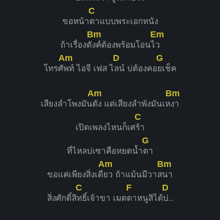
C
ขอหน้า
ตาแบบพระเอกหนัง
Bm
Em
ถ้าเรื่องตั
งค์ต้องพร้อมโอนไ
ว
Am
D
G
โทรศั
พท์ ไอจี เฟส ไ
ลน์ บ่ต้องคอ
ยเช็ค
Am
Bm
เสียงลำโพงมัน
ดัง แต่เสียงลำพังมันเห
งา
C
เปิดเพลงไหนก็เศ
ร้า
G
ที่ไหลบ่เซาคือหยดน้ำ
ตา
Am
Bm
ขอแค่เพียงสิ่งเดี
ยว ถ้าแม้นมีวาส
นา
C
F
D
สิ่งศักดิ์สิ
ทธิ์เจ้าขา เมต
ตาหนูสิได้
บ่..