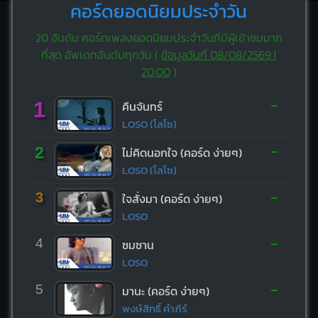
คอร์ดยอดนิยมประจำวัน
20 อันดับ คอร์ดเพลงยอดนิยมประจำวันที่มีผู้เข้าชมมาก
ที่สุด อัพเดทอันดับทุกวัน (
ข้อมูลวันที่ 08/08/2569 |
20:00
)
-
1
คืนจันทร์
LOSO (โลโซ)
-
2
ไม่คิดนอกใจ (คอร์ด ง่ายๆ)
LOSO (โลโซ)
-
3
ใจสั่งมา (คอร์ด ง่ายๆ)
LOSO
-
4
ซมซาน
LOSO
-
5
มานะ (คอร์ด ง่ายๆ)
พงษ์สิทธิ์ คำภีร์