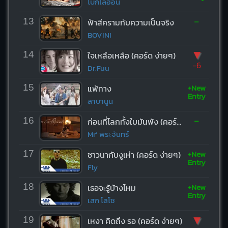
โบกี้ไลอ้อน
-
13
ฟ้าสีครามกับความเป็นจริง
BOVINI
▼
14
ใจเหลือเหลือ (คอร์ด ง่ายๆ)
-6
Dr.Fuu
+New
15
แพ้ทาง
Entry
ลาบานูน
-
16
ก่อนที่โลกทั้งใบมันพัง (คอร์ด ง่ายๆ)
Mr’ พระจันทร์
+New
17
ชาวนากับงูเห่า (คอร์ด ง่ายๆ)
Entry
Fly
+New
18
เธอจะรู้บ้างไหม
Entry
เสก โลโซ
▼
19
เหงา คิดถึง รอ (คอร์ด ง่ายๆ)