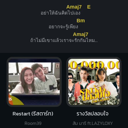
Amaj7
E
อย่าให้ฉันคิดไ
ปเอง
Bm
อยากจะรู้เพียง
Amaj7
ถ้าไม่มีเขาแล้วเราจะรั
กกันไหม..
Restart (รีสตาร์ท)
รางวัลปลอบใจ
Room39
ส้ม มารี ft.LAZYLOXY