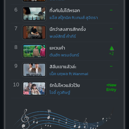
-
6
ทิ้งกันไม่ได้หรอก
แจ๊ส สปุ๊กนิค ft.เกมส์ สุจิตรา
-
7
นึกว่าสงสารสักครั้ง
พงษ์สิทธิ์ คำภีร์
▲
8
แหวนคำ
+2
ต้นฮัก พรมจันทร์
-
9
สิลืมเขาแล้วล่ะ
เน็ค นฤพล ft.Wanmai
+New
10
รักไม่ไหวแล้วโว้ย
Entry
โจอี้ ภูวศิษฐ์