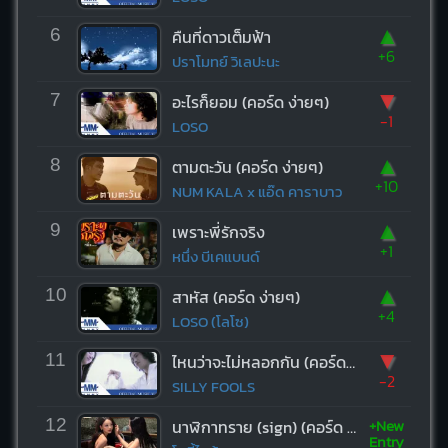
▲
6
คืนที่ดาวเต็มฟ้า
+6
ปราโมทย์ วิเลปะนะ
▼
7
อะไรก็ยอม (คอร์ด ง่ายๆ)
-1
LOSO
▲
8
ตามตะวัน (คอร์ด ง่ายๆ)
+10
NUM KALA x แอ๊ด คาราบาว
▲
9
เพราะพี่รักจริง
+1
หนึ่ง บีเคแบนด์
▲
10
สาหัส (คอร์ด ง่ายๆ)
+4
LOSO (โลโซ)
▼
11
ไหนว่าจะไม่หลอกกัน (คอร์ด ง่ายๆ)
-2
SILLY FOOLS
+New
12
นาฬิกาทราย (sign) (คอร์ด ง่ายๆ)
Entry