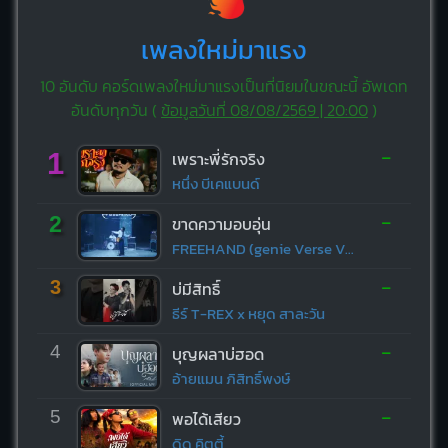
เพลงใหม่มาแรง
10 อันดับ คอร์ดเพลงใหม่มาแรงเป็นที่นิยมในขณะนี้ อัพเดท
อันดับทุกวัน (
ข้อมูลวันที่ 08/08/2569 | 20:00
)
-
1
เพราะพี่รักจริง
หนึ่ง บีเคแบนด์
-
2
ขาดความอบอุ่น
FREEHAND (genie Verse Vol.1)
-
3
บ่มีสิทธิ์
ธีร์ T-REX x หยุด สาละวัน
-
4
บุญผลาบ่ฮอด
อ้ายแมน ภิสิทธิ์พงษ์
-
5
พอได้เสียว
ดิด คิตตี้