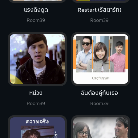
แรงดึงดูด
Restart (รีสตาร์ท)
Room39
Room39
หน่วง
ฉันต้องคู่กับเธอ
Room39
Room39