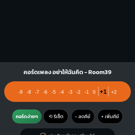
G#
C#m
X
X
X
O
1
1
1
1
1
1
2
3
3
4
Bm
คอร์ดเพลง อย่าให้ฉันคิด - Room39
X
1
1
1
+1
-9
-8
-7
-6
-5
-4
-3
-2
-1
0
+2
2
3
4
คอร์ดง่ายๆ
⟲ รีเซ็ต
− ลดคีย์
+ เพิ่มคีย์