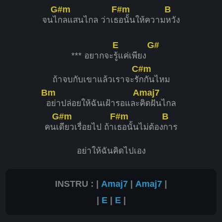
G#m
F#m
B
จนไ
กลแสนไกล ว่าเธ
อนั้นให้ความ
หวัง
E
G#
*** อยากจะ
รู้แค่เพียง
C#m
ถ้าจบกับเขาแล้วเราจะรั
กกันไหม
Bm
Amaj7
อย่าปล่อยให้ฉันเฝ้ารอและ
คิดฝันไกล
G#m
F#m
B
คนเ
ดียวเรื่อยไป ถ้าเ
ธอนั้นไม่ต้อง
การ
อย่าให้ฉันคิดไปเอง
INSTRU : |
Amaj7
|
Amaj7
|
|
E
|
E
|