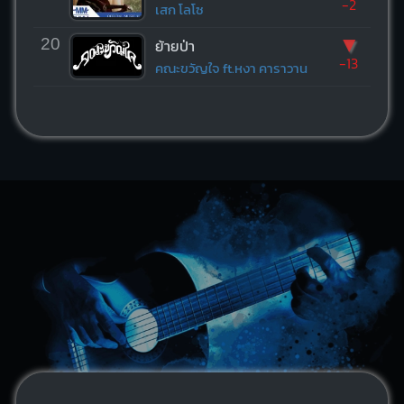
-2
เสก โลโซ
▼
20
ย้ายป่า
-13
คณะขวัญใจ ft.หงา คาราวาน