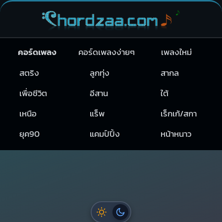
คอร์ดเพลง
คอร์ดเพลงง่ายๆ
เพลงใหม่
สตริง
ลูกทุ่ง
สากล
เพื่อชีวิต
อีสาน
ใต้
เหนือ
แร็พ
เร็กเก้/สกา
ยุค90
แคมป์ปิ้ง
หน้าหนาว