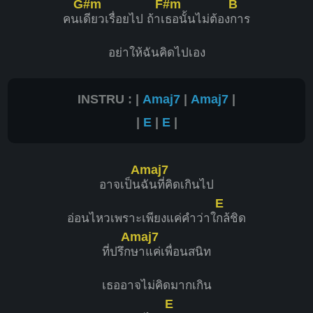
G#m
F#m
B
คนเ
ดียวเรื่อยไป ถ้าเ
ธอนั้นไม่ต้อง
การ
อย่าให้ฉันคิดไปเอง
INSTRU : |
Amaj7
|
Amaj7
|
|
E
|
E
|
Amaj7
อาจเป็น
ฉันที่คิดเกินไป
E
อ่อนไหวเพราะเพียงแค่คำว่าใ
กล้ชิด
Amaj7
ที่ปรึก
ษาแค่เพื่อนสนิท
เธออาจไม่คิดมากเกิน
E