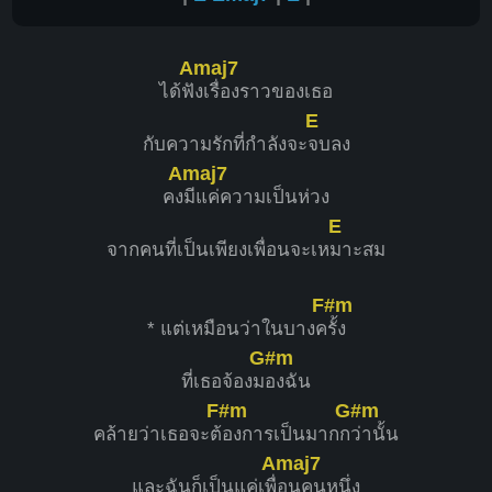
Amaj7
ได้ฟั
งเรื่องราวของเธอ
E
กับความรักที่กำลังจะ
จบลง
Amaj7
คง
มีแค่ความเป็นห่วง
E
จากคนที่เป็นเพียงเพื่อนจะเห
มาะสม
F#m
* แต่เหมือนว่าในบางค
รั้ง
G#m
ที่เธอจ้องม
องฉัน
F#m
G#m
คล้ายว่าเธอจะต้
องการเป็นมากก
ว่านั้น
Amaj7
และฉันก็เป็นแค่เพื่
อนคนหนึ่ง