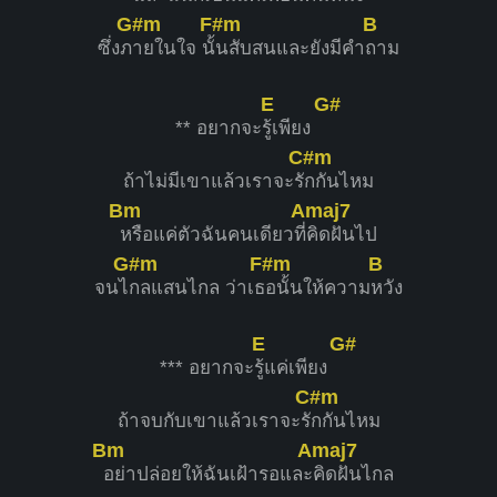
G#m
F#m
B
ซึ่งภ
ายในใจ นั้
นสับสนและยังมีคำ
ถาม
E
G#
** อยากจะ
รู้เพียง
C#m
ถ้าไม่มีเขาแล้วเราจะรั
กกันไหม
Bm
Amaj7
หรือแค่ตัวฉันคนเดียวที่
คิดฝันไป
G#m
F#m
B
จนไ
กลแสนไกล ว่าเธ
อนั้นให้ความ
หวัง
E
G#
*** อยากจะ
รู้แค่เพียง
C#m
ถ้าจบกับเขาแล้วเราจะรั
กกันไหม
Bm
Amaj7
อย่าปล่อยให้ฉันเฝ้ารอและ
คิดฝันไกล