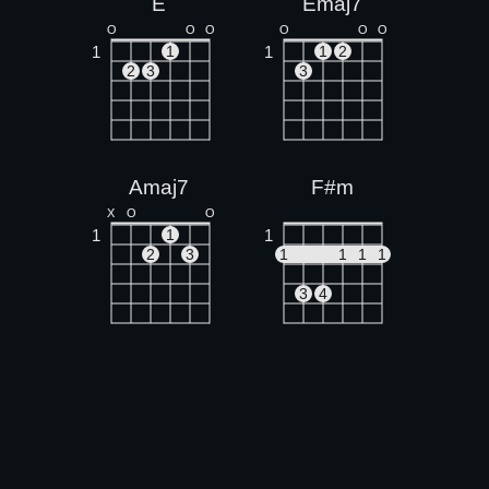
E
Emaj7
O
O
O
O
O
O
1
1
1
1
2
2
3
3
Amaj7
F#m
X
O
O
1
1
1
2
3
1
1
1
1
3
4
G#m
B
X
4
1
1
1
1
1
1
1
3
4
2
3
4