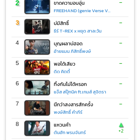
-
2
ขาดความอบอุ่น
FREEHAND (genie Verse Vol.1)
-
3
บ่มีสิทธิ์
ธีร์ T-REX x หยุด สาละวัน
-
4
บุญผลาบ่ฮอด
อ้ายแมน ภิสิทธิ์พงษ์
-
5
พอได้เสียว
ดิด คิตตี้
-
6
ทิ้งกันไม่ได้หรอก
แจ๊ส สปุ๊กนิค ft.เกมส์ สุจิตรา
-
7
นึกว่าสงสารสักครั้ง
พงษ์สิทธิ์ คำภีร์
▲
8
แหวนคำ
+2
ต้นฮัก พรมจันทร์