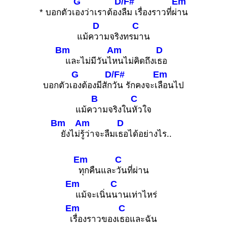
G
D/F#
Em
* บอกตัวเ
องว่าเราต้อง
ลืม เรื่องราวที่ผ่
าน
D
C
แม้ค
วามจริงทร
มาน
Bm
Am
D
และไม่มีวันไ
หนไม่คิดถึงเ
ธอ
G
D/F#
Em
บอกตัวเ
องต้องมีสัก
วัน รักคงจะเ
ลือนไป
B
C
แม้ค
วามจริงใน
หัวใจ
Bm
Am
D
ยังไม่
รู้ว่าจะลืมเ
ธอได้อย่างไร..
Em
C
ทุกคืนและ
วันที่ผ่าน
Em
C
แม้จะเนิ่น
นานเท่าไหร่
Em
C
เรื่องราวของเ
ธอและฉัน