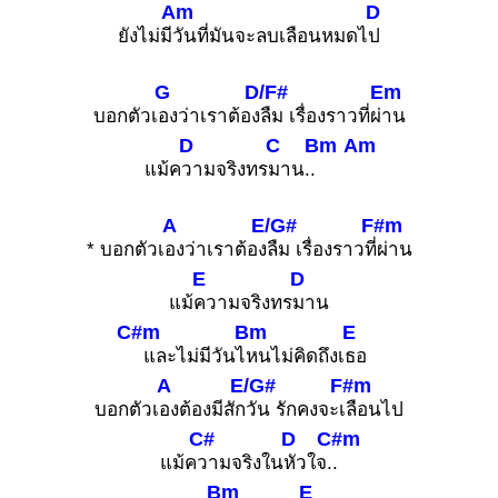
Am
D
ยังไม่มี
วันที่มันจะลบเลือนหมดไ
ป
G
D/F#
Em
บอกตัวเ
องว่าเราต้อง
ลืม เรื่องราวที่ผ่
าน
D
C
Bm
Am
แม้ค
วามจริงทร
มาน..
A
E/G#
F#m
* บอกตัวเ
องว่าเราต้อง
ลืม เรื่องราวที่
ผ่าน
E
D
แม้
ความจริงทร
มาน
C#m
Bm
E
และไม่มีวันไ
หนไม่คิดถึงเ
ธอ
A
E/G#
F#m
บอกตัวเ
องต้องมีสัก
วัน รักคงจะเ
ลือนไป
C#
D
C#m
แม้ค
วามจริงใน
หัวใจ.
.
Bm
E