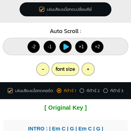
2
3
2
3
4
เล่นเสียงเมื่อกดเปลี่ยนคีย์
Auto Scroll :
Asus4
X
O
O
1
-2
-1
+1
+2
1
2
4
-
font size
+
เล่นเสียงเมื่อกดคอร์ด
กีต้าร์ 1
กีต้าร์ 2
กีต้าร์ 3
[ Original Key ]
INTRO : |
Em
C
|
G
|
Em
C
|
G
|