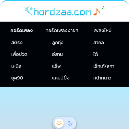
คอร์ดเพลง
คอร์ดเพลงง่ายๆ
เพลงใหม่
สตริง
ลูกทุ่ง
สากล
เพื่อชีวิต
อีสาน
ใต้
เหนือ
แร็พ
เร็กเก้/สกา
ยุค90
แคมป์ปิ้ง
หน้าหนาว