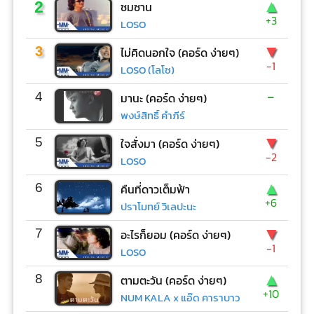
▲
2
ซมซาน
+3
LOSO
▼
3
ไม่คิดนอกใจ (คอร์ด ง่ายๆ)
-1
LOSO (โลโซ)
-
4
มานะ (คอร์ด ง่ายๆ)
พงษ์สิทธิ์ คำภีร์
▼
5
ใจสั่งมา (คอร์ด ง่ายๆ)
-2
LOSO
▲
6
คืนที่ดาวเต็มฟ้า
+6
ปราโมทย์ วิเลปะนะ
▼
7
อะไรก็ยอม (คอร์ด ง่ายๆ)
-1
LOSO
▲
8
ตามตะวัน (คอร์ด ง่ายๆ)
+10
NUM KALA x แอ๊ด คาราบาว