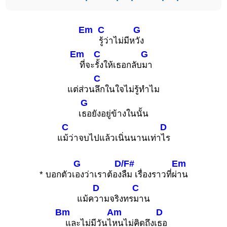
Em
C
G
รู้ว่าไม่มีห
วัง
Em
C
G
ที่จะ
รั้งให้เธอกลับ
มา
C
แต่ส่วน
ลึกในใจไม่รู้ทำไม
G
เ
ธอยังอยู่ข้างในนั้น
C
D
แ
ม้ว่าจบไปแล้วเนิ่นนานเท่า
ไร
G
D/F#
Em
* บอกตัวเ
องว่าเราต้อง
ลืม เรื่องราวที่ผ่
าน
D
C
แม้ค
วามจริงทร
มาน
Bm
Am
D
และไม่มีวันไ
หนไม่คิดถึงเ
ธอ