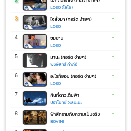
LOSO (โลโซ)
-
3
ใจสั่งมา (คอร์ด ง่ายๆ)
LOSO
-
4
ซมซาน
LOSO
-
5
มานะ (คอร์ด ง่ายๆ)
พงษ์สิทธิ์ คำภีร์
-
6
อะไรก็ยอม (คอร์ด ง่ายๆ)
LOSO
-
7
คืนที่ดาวเต็มฟ้า
ปราโมทย์ วิเลปะนะ
-
8
ฟ้าสีครามกับความเป็นจริง
BOVINI