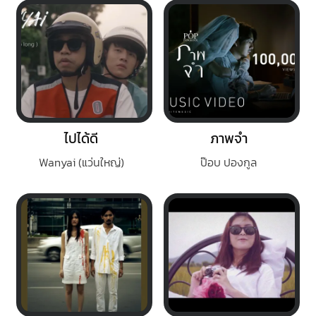
ไปได้ดี
ภาพจำ
Wanyai (แว่นใหญ่)
ป๊อบ ปองกูล