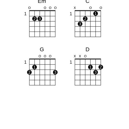
Em
C
O
O
O
O
X
O
O
1
1
1
2
3
2
3
G
D
O
O
O
X
X
O
1
1
1
1
2
2
3
3
Bm
Am
X
X
O
O
1
1
1
1
1
2
3
2
3
4