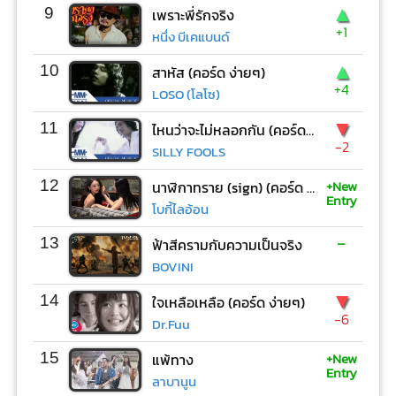
▲
9
เพราะพี่รักจริง
+1
หนึ่ง บีเคแบนด์
▲
10
สาหัส (คอร์ด ง่ายๆ)
+4
LOSO (โลโซ)
▼
11
ไหนว่าจะไม่หลอกกัน (คอร์ด ง่ายๆ)
-2
SILLY FOOLS
+New
12
นาฬิกาทราย (sign) (คอร์ด ง่ายๆ)
Entry
โบกี้ไลอ้อน
-
13
ฟ้าสีครามกับความเป็นจริง
BOVINI
▼
14
ใจเหลือเหลือ (คอร์ด ง่ายๆ)
-6
Dr.Fuu
+New
15
แพ้ทาง
Entry
ลาบานูน