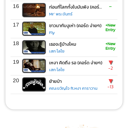
-
16
ก่อนที่โลกทั้งใบมันพัง (คอร์ด ง่ายๆ)
Mr’ พระจันทร์
+New
17
ชาวนากับงูเห่า (คอร์ด ง่ายๆ)
Entry
Fly
+New
18
เธอจะรู้บ้างไหม
Entry
เสก โลโซ
▼
19
เหงา คิดถึง รอ (คอร์ด ง่ายๆ)
-2
เสก โลโซ
▼
20
ย้ายป่า
-13
คณะขวัญใจ ft.หงา คาราวาน