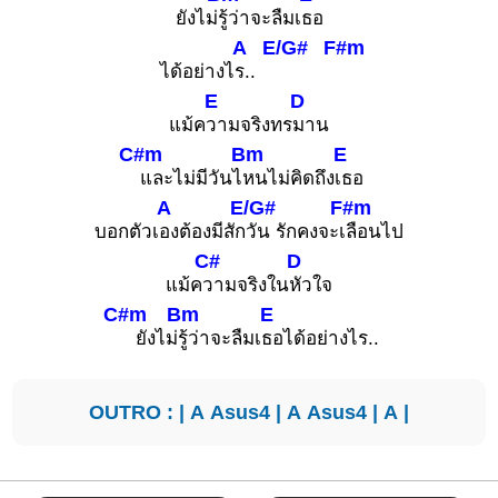
ยังไม่
รู้ว่าจะลืมเ
ธอ
A
E/G#
F#m
ได้อย่างไ
ร..
E
D
แม้ค
วามจริงทร
มาน
C#m
Bm
E
และไม่มีวันไ
หนไม่คิดถึง
เธอ
A
E/G#
F#m
บอกตัวเ
องต้องมีสัก
วัน รักคงจะเ
ลือนไป
C#
D
แม้ค
วามจริงใน
หัวใจ
C#m
Bm
E
ยังไม่
รู้ว่าจะลืมเ
ธอได้อย่างไร..
OUTRO : |
A
Asus4
|
A
Asus4
|
A
|