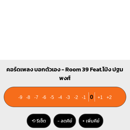
B
A
X
X
O
O
1
1
1
1
1
2
3
2
3
4
E
F#m
คอร์ดเพลง บอกตัวเอง - Room 39 Feat.โป่ง ปฐม
O
O
O
พงศ์
1
1
1
2
3
1
1
1
1
3
4
0
-9
-8
-7
-6
-5
-4
-3
-2
-1
+1
+2
C#m
C#
⟲ รีเซ็ต
− ลดคีย์
+ เพิ่มคีย์
X
X
O
X
X
1
4
1
1
1