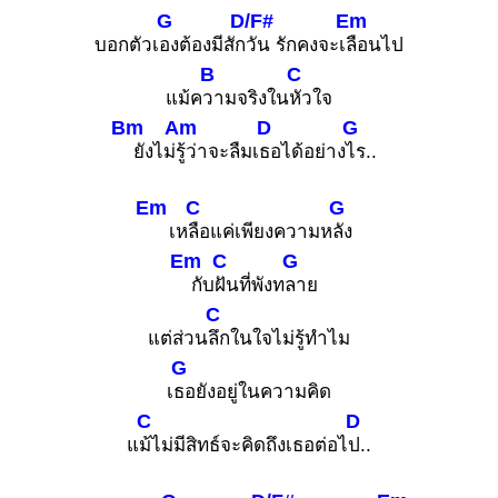
G
D/F#
Em
บอกตัวเ
องต้องมีสัก
วัน รักคงจะเ
ลือนไป
B
C
แม้ค
วามจริงใน
หัวใจ
Bm
Am
D
G
ยังไม่
รู้ว่าจะลืมเ
ธอได้อย่าง
ไร..
Em
C
G
เห
ลือแค่เพียงความห
ลัง
Em
C
G
กับ
ฝันที่พังท
ลาย
C
แต่ส่วน
ลึกในใจไม่รู้ทำไม
G
เ
ธอยังอยู่ในความคิด
C
D
แ
ม้ไม่มีสิทธ์จะคิดถึงเธอต่อไ
ป..