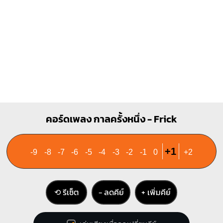
Am
A
X
O
O
X
O
O
1
1
1
2
3
1
2
3
คอร์ดเพลง กาลครั้งหนึ่ง - Frick
+1
-9
-8
-7
-6
-5
-4
-3
-2
-1
0
+2
⟲ รีเซ็ต
− ลดคีย์
+ เพิ่มคีย์