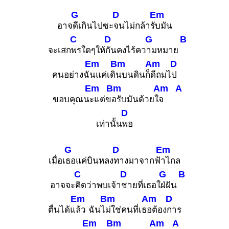
G
D
Em
อาจ
ดีเกินไปซะ
จนไม่กล้ารั
บมัน
C
D
G
B
จะเสก
พรใดๆให้
กันคงไร้คว
ามหมาย
Em
Bm
Am
D
คนอย่างฉั
นแค่เดิ
นบนดินก็
ดีถมไ
ป
Em
Bm
Am
A
ขอบคุณน
ะแต่ข
อรับมันด้วยใ
จ
D
เท่านั้น
พอ
G
D
Em
เมื่อเ
ธอแค่บินหลง
ทางมาจากฟ้
าไกล
C
D
G
B
อาจจะ
คิดว่าพบเจ้า
ชายที่เธอใ
ฝ่ฝัน
Em
Bm
Am
D
ตื่นได้แ
ล้ว ฉันไ
ม่ใช่คนที่เธ
อต้อง
การ
Em
Bm
Am
A