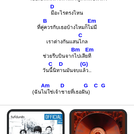
D
มีอะไรตรงไหน
B
Em
ที่คู่
ควรกับเธอบ้างไหมก็ไ
ม่มี
C
เราต่างกันแสน
ไกล
Bm
Em
ช่วยรีบบินจาก
ไปเสีย
ที
C
D
(G)
วัน
นี้นิท
านมันจบแ
ล้ว..
Am
D
G
C
G
(ฉันไ
ม่ใช่เจ้า
ชายที่เธอฝั
น)