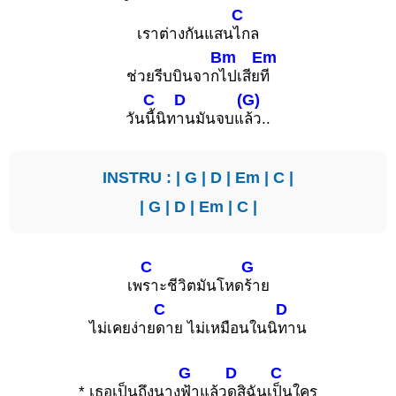
C
เราต่างกันแสน
ไกล
Bm
Em
ช่วยรีบบินจาก
ไปเสีย
ที
C
D
(G)
วัน
นี้นิท
านมันจบแ
ล้ว..
INSTRU : |
G
|
D
|
Em
|
C
|
|
G
|
D
|
Em
|
C
|
C
G
เพ
ราะชีวิตมันโหด
ร้าย
C
D
ไม่เคยง่าย
ดาย ไม่เหมือนในนิ
ทาน
G
D
C
* เธอเป็นถึงนาง
ฟ้าแล้ว
ดูสิฉันเ
ป็นใคร