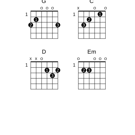
G
C
O
O
O
X
O
O
1
1
1
1
2
2
3
3
D
Em
X
X
O
O
O
O
O
1
1
1
2
2
3
3
B
Bm
X
X
1
1
1
1
1
1
2
2
3
4
3
4