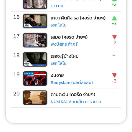
+2
Dr.Fuu
▲
16
เหงา คิดถึง รอ (คอร์ด ง่ายๆ)
+3
เสก โลโซ
▼
17
เสมอ (คอร์ด ง่ายๆ)
-2
พงษ์สิทธิ์ คำภีร์
-
18
เธอจะรู้บ้างไหม
เสก โลโซ
▼
19
งมงาย
-3
Bodyslam (บอดี้สแลม)
-
20
ตามตะวัน (คอร์ด ง่ายๆ)
NUM KALA x แอ๊ด คาราบาว