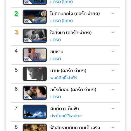
LOSO (โลโซ)
-
2
ไม่คิดนอกใจ (คอร์ด ง่ายๆ)
LOSO (โลโซ)
-
3
ใจสั่งมา (คอร์ด ง่ายๆ)
LOSO
-
4
ซมซาน
LOSO
-
5
มานะ (คอร์ด ง่ายๆ)
พงษ์สิทธิ์ คำภีร์
-
6
อะไรก็ยอม (คอร์ด ง่ายๆ)
LOSO
-
7
คืนที่ดาวเต็มฟ้า
ปราโมทย์ วิเลปะนะ
-
8
ฟ้าสีครามกับความเป็นจริง