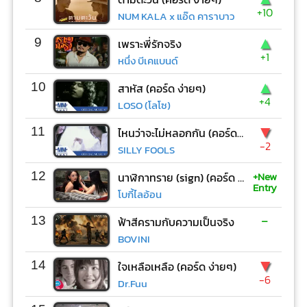
+10
NUM KALA x แอ๊ด คาราบาว
▲
9
เพราะพี่รักจริง
+1
หนึ่ง บีเคแบนด์
▲
10
สาหัส (คอร์ด ง่ายๆ)
+4
LOSO (โลโซ)
▼
11
ไหนว่าจะไม่หลอกกัน (คอร์ด ง่ายๆ)
-2
SILLY FOOLS
+New
12
นาฬิกาทราย (sign) (คอร์ด ง่ายๆ)
Entry
โบกี้ไลอ้อน
-
13
ฟ้าสีครามกับความเป็นจริง
BOVINI
▼
14
ใจเหลือเหลือ (คอร์ด ง่ายๆ)
-6
Dr.Fuu