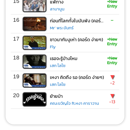
+New
15
แพ้ทาง
Entry
ลาบานูน
-
16
ก่อนที่โลกทั้งใบมันพัง (คอร์ด ง่ายๆ)
Mr’ พระจันทร์
+New
17
ชาวนากับงูเห่า (คอร์ด ง่ายๆ)
Entry
Fly
+New
18
เธอจะรู้บ้างไหม
Entry
เสก โลโซ
▼
19
เหงา คิดถึง รอ (คอร์ด ง่ายๆ)
-2
เสก โลโซ
▼
20
ย้ายป่า
-13
คณะขวัญใจ ft.หงา คาราวาน