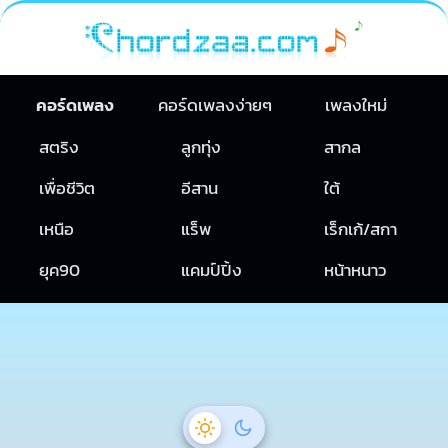
คอร์ดเพลง
คอร์ดเพลงง่ายๆ
เพลงใหม่
สตริง
ลูกทุ่ง
สากล
เพื่อชีวิต
อีสาน
ใต้
เหนือ
แร็พ
เร็กเก้/สกา
ยุค90
แคมป์ปิ้ง
หน้าหนาว