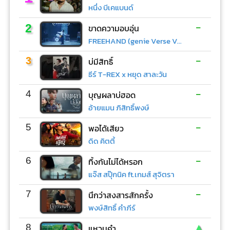
หนึ่ง บีเคแบนด์
-
2
ขาดความอบอุ่น
FREEHAND (genie Verse Vol.1)
-
3
บ่มีสิทธิ์
ธีร์ T-REX x หยุด สาละวัน
-
4
บุญผลาบ่ฮอด
อ้ายแมน ภิสิทธิ์พงษ์
-
5
พอได้เสียว
ดิด คิตตี้
-
6
ทิ้งกันไม่ได้หรอก
แจ๊ส สปุ๊กนิค ft.เกมส์ สุจิตรา
-
7
นึกว่าสงสารสักครั้ง
พงษ์สิทธิ์ คำภีร์
▲
8
แหวนคำ