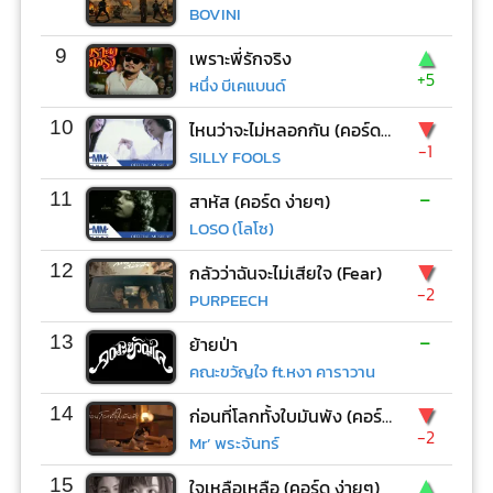
BOVINI
▲
9
เพราะพี่รักจริง
+5
หนึ่ง บีเคแบนด์
▼
10
ไหนว่าจะไม่หลอกกัน (คอร์ด ง่ายๆ)
-1
SILLY FOOLS
-
11
สาหัส (คอร์ด ง่ายๆ)
LOSO (โลโซ)
▼
12
กลัวว่าฉันจะไม่เสียใจ (Fear)
-2
PURPEECH
-
13
ย้ายป่า
คณะขวัญใจ ft.หงา คาราวาน
▼
14
ก่อนที่โลกทั้งใบมันพัง (คอร์ด ง่ายๆ)
-2
Mr’ พระจันทร์
▲
15
ใจเหลือเหลือ (คอร์ด ง่ายๆ)