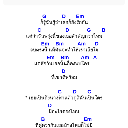
G
D
Em
ก็
รู้ฉันรู้ว่าเ
ธอก็ยังรั
กกัน
C
D
G
B
แต่ว่า
วันพรุ่งนี้ของเ
ธอสำคัญก
ว่าไหม
Em
Bm
Am
D
จบตรง
นี้ แม้มั
นจะทำให้เ
ราเสียใ
จ
Em
Bm
Am
A
แต่สักวั
นเธอนั้
นก็คงพบใ
คร
D
ที่เขา
ดีพร้อม
G
D
C
* เธอเป็นถึงนาง
ฟ้าแล้ว
ดูสิฉันเ
ป็นใคร
D
มีอะไรตรงไหน
B
Em
ที่คู่
ควรกับเธอบ้างไหมก็ไ
ม่มี