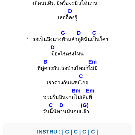
เกิดบนดิ
น มีหรื
อจะบินได้น
าน
D
เธอก็
คงรู้
G
D
C
* เธอเป็นถึงนาง
ฟ้าแล้ว
ดูสิฉันเ
ป็นใคร
D
มีอะไรตรงไหน
B
Em
ที่คู่
ควรกับเธอบ้างไหมก็ไ
ม่มี
C
เราต่างกันแสน
ไกล
Bm
Em
ช่วยรีบบินจาก
ไปเสีย
ที
C
D
(G)
วัน
นี้นิท
านมันจบแ
ล้ว..
INSTRU : |
G
|
C
|
G
|
C
|