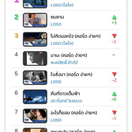
LOSO (โลโซ)
▲
2
ซมซาน
+3
LOSO
▼
3
ไม่คิดนอกใจ (คอร์ด ง่ายๆ)
-1
LOSO (โลโซ)
-
4
มานะ (คอร์ด ง่ายๆ)
พงษ์สิทธิ์ คำภีร์
▼
5
ใจสั่งมา (คอร์ด ง่ายๆ)
-2
LOSO
▲
6
คืนที่ดาวเต็มฟ้า
+6
ปราโมทย์ วิเลปะนะ
▼
7
อะไรก็ยอม (คอร์ด ง่ายๆ)
-1
LOSO
▲
8
ตามตะวัน (คอร์ด ง่ายๆ)