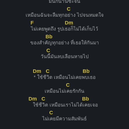
มันก็น
านซะจน
C
เหมือนฉันจะลืมทุกอ
ย่าง ไปจนหมดใจ
F
Dm
ไม่เคยพูดถึง รูปเธ
อก็ไม่ได้เก็บไว้
Bb
ของสำคั
ญทุกอย่าง ที่เธอให้กันมา
C
วัน
นี้มันลบเลือนหายไป
Dm
C
Bb
*
ใช้ชี
วิต เหมือนไม่เคยพ
บเธอ
C
เหมือนไม่เ
คยรักกัน
Dm
C
Bb
ใช้ชี
วิต เหมือนเราไม่ได้เ
คยเจอ
C
ไม่เ
คยมีความสัมพันธ์