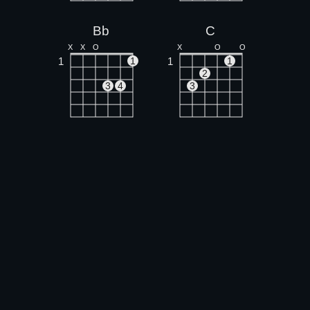
Bb
C
X
X
O
X
O
O
1
1
1
1
2
3
4
3