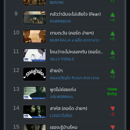
+1
BOVINI
▲
9
กลัวว่าฉันจะไม่เสียใจ (Fear)
+4
PURPEECH
▲
10
ตามตะวัน (คอร์ด ง่ายๆ)
+8
NUM KALA x แอ๊ด คาราบาว
▲
11
ไหนว่าจะไม่หลอกกัน (คอร์ด ง่ายๆ)
+5
SILLY FOOLS
▲
12
ย้ายป่า
+3
คณะขวัญใจ ft.หงา คาราวาน
+New
13
พูดไม่ค่อยเก่ง
Entry
AB NORMAL
▼
14
สาหัส (คอร์ด ง่ายๆ)
-6
LOSO (โลโซ)
▼
15
เธอจะรู้บ้างไหม