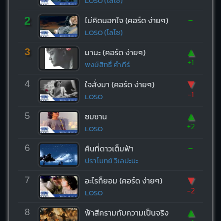
LOSO (โลโซ)
-
2
ไม่คิดนอกใจ (คอร์ด ง่ายๆ)
LOSO (โลโซ)
▲
3
มานะ (คอร์ด ง่ายๆ)
+1
พงษ์สิทธิ์ คำภีร์
▼
4
ใจสั่งมา (คอร์ด ง่ายๆ)
-1
LOSO
▲
5
ซมซาน
+2
LOSO
-
6
คืนที่ดาวเต็มฟ้า
ปราโมทย์ วิเลปะนะ
▼
7
อะไรก็ยอม (คอร์ด ง่ายๆ)
-2
LOSO
▲
8
ฟ้าสีครามกับความเป็นจริง