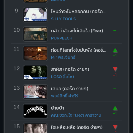
-
9
ไหนว่าจะไม่หลอกกัน (คอร์ด ง่ายๆ)
SILLY FOOLS
-
10
กลัวว่าฉันจะไม่เสียใจ (Fear)
PURPEECH
▲
11
ก่อนที่โลกทั้งใบมันพัง (คอร์ด ง่ายๆ)
+1
Mr’ พระจันทร์
▼
12
สาหัส (คอร์ด ง่ายๆ)
-1
LOSO (โลโซ)
-
13
เสมอ (คอร์ด ง่ายๆ)
พงษ์สิทธิ์ คำภีร์
▲
14
ย้ายป่า
+1
คณะขวัญใจ ft.หงา คาราวาน
▼
15
ใจเหลือเหลือ (คอร์ด ง่ายๆ)
-1