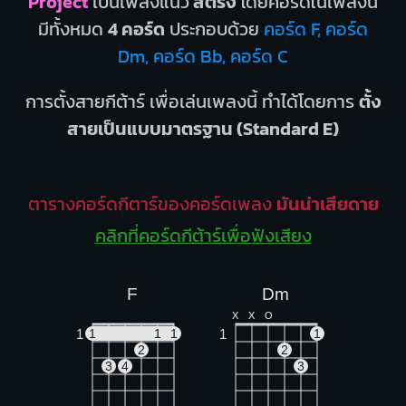
Project
เป็นเพลงแนว
สตริง
โดยคอร์ดในเพลงนี้
มีทั้งหมด
4 คอร์ด
ประกอบด้วย
คอร์ด F, คอร์ด
Dm, คอร์ด Bb, คอร์ด C
การตั้งสายกีต้าร์ เพื่อเล่นเพลงนี้ ทำได้โดยการ
ตั้ง
สายเป็นแบบมาตรฐาน (Standard E)
ตารางคอร์ดกีตาร์ของคอร์ดเพลง
มันน่าเสียดาย
คลิกที่คอร์ดกีต้าร์เพื่อฟังเสียง
F
Dm
X
X
O
1
1
1
1
1
1
2
2
3
4
3