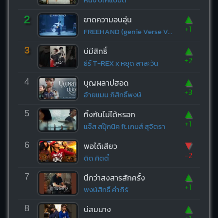
▲
2
ขาดความอบอุ่น
+1
FREEHAND (genie Verse Vol.1)
▲
3
บ่มีสิทธิ์
+2
ธีร์ T-REX x หยุด สาละวัน
▲
4
บุญผลาบ่ฮอด
+3
อ้ายแมน ภิสิทธิ์พงษ์
▲
5
ทิ้งกันไม่ได้หรอก
+1
แจ๊ส สปุ๊กนิค ft.เกมส์ สุจิตรา
▼
6
พอได้เสียว
-2
ดิด คิตตี้
▲
7
นึกว่าสงสารสักครั้ง
+1
พงษ์สิทธิ์ คำภีร์
▲
8
บ่สมนาง