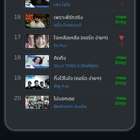
-1
เสก โลโซ
+New
16
เพราะพี่รักจริง
Entry
หนึ่ง บีเคแบนด์
▼
17
ใจเหลือเหลือ (คอร์ด ง่ายๆ)
-5
Dr.Fuu
+New
18
คิดถึง
Entry
SILLY FOOLS (ซิลลี่ฟูล)
+New
19
ทิ้งไว้ในใจ (คอร์ด ง่ายๆ)
Entry
Big Ass
+New
20
ไม่บอกเธอ
Entry
Bedroom Audio