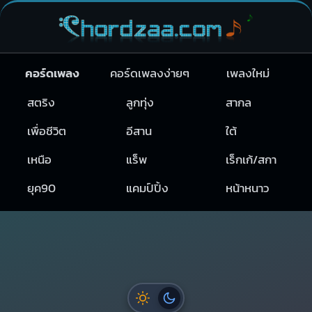
คอร์ดเพลง
คอร์ดเพลงง่ายๆ
เพลงใหม่
สตริง
ลูกทุ่ง
สากล
เพื่อชีวิต
อีสาน
ใต้
เหนือ
แร็พ
เร็กเก้/สกา
ยุค90
แคมป์ปิ้ง
หน้าหนาว