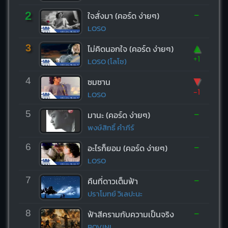
-
2
ใจสั่งมา (คอร์ด ง่ายๆ)
LOSO
▲
3
ไม่คิดนอกใจ (คอร์ด ง่ายๆ)
+1
LOSO (โลโซ)
▼
4
ซมซาน
-1
LOSO
-
5
มานะ (คอร์ด ง่ายๆ)
พงษ์สิทธิ์ คำภีร์
-
6
อะไรก็ยอม (คอร์ด ง่ายๆ)
LOSO
-
7
คืนที่ดาวเต็มฟ้า
ปราโมทย์ วิเลปะนะ
-
8
ฟ้าสีครามกับความเป็นจริง
BOVINI