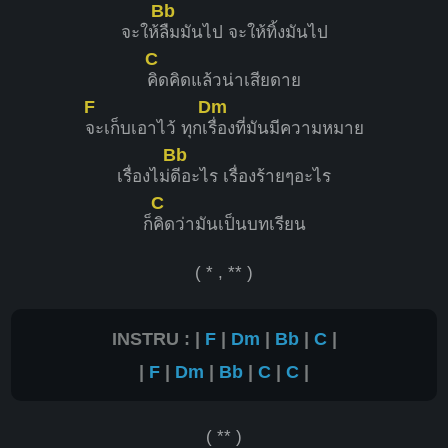
Bb
จะให้
ลืมมันไป จะให้ทิ้งมันไป
C
คิดคิดแล้วน่าเสียดาย
F
Dm
จะเก็บเอาไว้ ทุกเ
รื่องที่มันมีความหมาย
Bb
เรื่องไม่
ดีอะไร เรื่องร้ายๆอะไร
C
ก็
คิดว่ามันเป็นบทเรียน
( * , ** )
INSTRU : |
F
|
Dm
|
Bb
|
C
|
|
F
|
Dm
|
Bb
|
C
|
C
|
( ** )