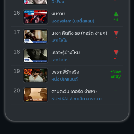
Dr.Fuu
▲
16
งมงาย
+3
Bodyslam (บอดี้สแลม)
▼
17
เหงา คิดถึง รอ (คอร์ด ง่ายๆ)
-1
เสก โลโซ
▼
18
เธอจะรู้บ้างไหม
-1
เสก โลโซ
+New
19
เพราะพี่รักจริง
Entry
หนึ่ง บีเคแบนด์
-
20
ตามตะวัน (คอร์ด ง่ายๆ)
NUM KALA x แอ๊ด คาราบาว