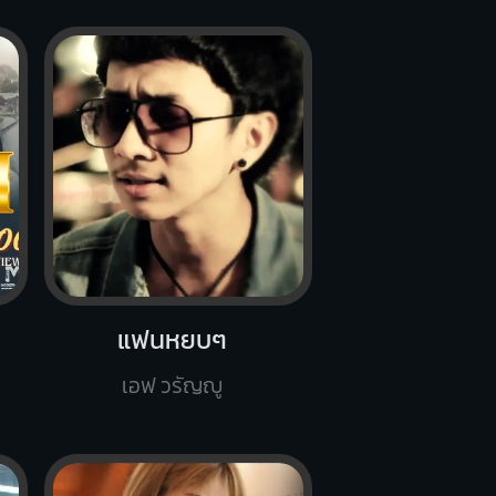
แฟนหยบๆ
เอฟ วรัญญู