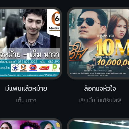
มีแฟนแล้วหม้าย
ล็อคแจหัวใจ
เต็ม นาวา
เสี่ยเบิ้ม โมเดิร์นไลฟ์