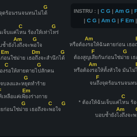
G
INSTRU : |
C
G
|
Am
G
|
งจุดร้อนรนจนทนไม่ไ
ด้
|
C
G
|
Am
G
|
F
Em
C
G
นเจ็บแค่ไ
หน ร้องให้เท่าไ
หร่
Am
Am
G
หรือต้อง
รอให้ฉันตายก่อน เธอ
ช้ำยังไ
งถึงจะพ
อใจ
F
G
Em
Dm
G
ต้องสูญเ
สียกันก่อนใช่ม่
าย เธ
ก่
อนใช่ม่าย เธอ
ถึงจะสำนึกไ
ด้
Am
C
G
หรือต้อง
รอให้ทั้งหัวใจ มันไม่
้อง
รอให้สายตายไ
ปสักคน
F
G
จน
ถึงจุดร้อนรนจนทน
ะจบลงและห
ยุดทำร้าย
F
Em
C
ห้เหลือแค่เพี
ยงร่างกาย
* ต้องให้ฉันเจ็บแค่ไ
หน ร้อ
G
C
G
Am
ยก่อนใช่ม่
าย เธอถึงจะ
พอใจ
บอบช้ำยังไ
งถึงจะพ