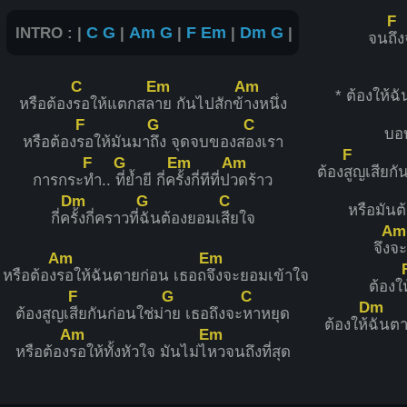
F
INTRO : |
C
G
|
Am
G
|
F
Em
|
Dm
G
|
จน
ถึ
C
Em
Am
* ต้องให้ฉั
หรือต้อง
รอให้แตกสล
าย กันไปสักข้
างหนึ่ง
F
G
C
บอบ
หรือต้อง
รอให้มันมา
ถึง จุดจบของส
องเรา
F
F
G
Em
Am
ต้อง
สูญเสียกัน
การกระ
ทำ..
ที่ย้ำยี กี่ค
รั้งกี่ทีที่ป
วดร้าว
Dm
G
C
หรือมันต
กี่ค
รั้งกี่คราวที่
ฉันต้องยอมเ
สียใจ
Am
จึง
จ
Am
Em
หรือต้อง
รอให้ฉันตายก่อน เธอถ
จึงจะยอมเข้าใจ
ต้องใ
F
G
C
Dm
ต้องสูญเ
สียกันก่อนใช่ม่
าย เธอถึงจะ
หาหยุด
ต้องให้
ฉันตา
Am
Em
หรือต้อง
รอให้ทั้งหัวใจ มันไม่ไ
หวจนถึงที่สุด