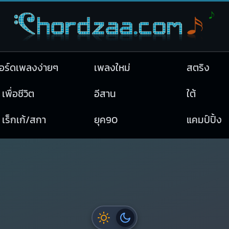
อร์ดเพลงง่ายๆ
เพลงใหม่
สตริง
เพื่อชีวิต
อีสาน
ใต้
เร็กเก้/สกา
ยุค90
แคมป์ปิ้ง