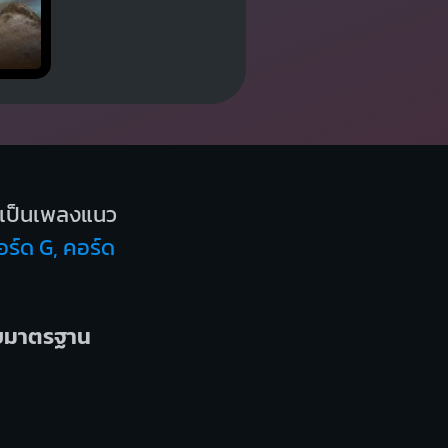
เป็นเพลงแนว
อร์ด G, คอร์ด
บบมาตรฐาน