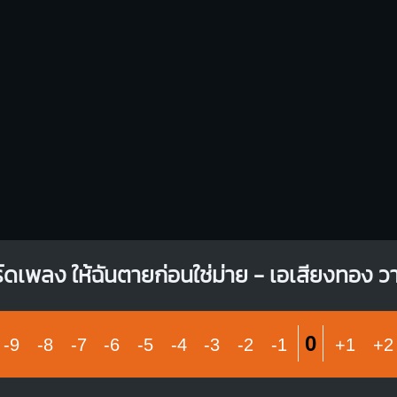
์ดเพลง ให้ฉันตายก่อนใช่ม่าย - เอเสียงทอง วาไ
0
-9
-8
-7
-6
-5
-4
-3
-2
-1
+1
+2