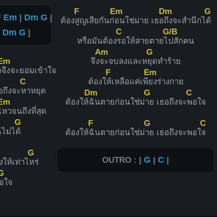
F
Em
Dm
G
F
Em
|
Dm
G
|
ต้อง
สูญเสียกันก่
อนใช่ม่าย เธอ
ถึงจะสำนึกไ
ด้
C
G/B
|
Dm
G
|
หรือมันต้อง
รอให้สายตายไ
ปสักคน
Am
G
Em
จึง
จะจบลงและห
ยุดทำร้าย
ถ
จึงจะยอมเข้าใจ
F
Em
C
ต้องใ
ห้เหลือแค่เพี
ยงร่างกาย
อถึงจะ
หาหยุด
Dm
G
C
Em
ต้องให้
ฉันตายก่อนใช่ม่
าย เธอถึงจะ
พอใจ
ไ
หวจนถึงที่สุด
G
F
G
C
ไม่ไ
ด้
ต้องให้
ฉันตายก่อนใช่ม่
าย เธอถึงจะพอใ
จ
G
OUTRO : |
G
|
C
|
งให้เท่าไ
หร่
G
อใจ