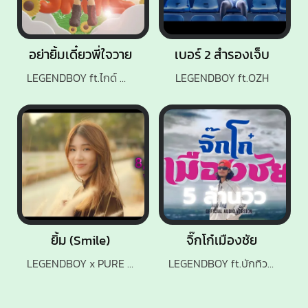
อย่ายิ้มเดี๋ยวพี่ใจวาย
เบอร์ 2 สำรองเจ็บ
LEGENDBOY ft.ไกด์ ฟิสิกส์, SK MTXF
LEGENDBOY ft.OZH
ยิ้ม (Smile)
จิ๊กโก๋เมืองชัย
LEGENDBOY x PURE x SK MTXF
LEGENDBOY ft.บักทิว สำรวยเสียงแคน