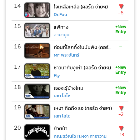
▼
14
ใจเหลือเหลือ (คอร์ด ง่ายๆ)
-6
Dr.Fuu
+New
15
แพ้ทาง
Entry
ลาบานูน
-
16
ก่อนที่โลกทั้งใบมันพัง (คอร์ด ง่ายๆ)
Mr’ พระจันทร์
+New
17
ชาวนากับงูเห่า (คอร์ด ง่ายๆ)
Entry
Fly
+New
18
เธอจะรู้บ้างไหม
Entry
เสก โลโซ
▼
19
เหงา คิดถึง รอ (คอร์ด ง่ายๆ)
-2
เสก โลโซ
▼
20
ย้ายป่า
-13
คณะขวัญใจ ft.หงา คาราวาน