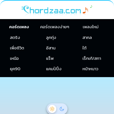
คอร์ดเพลง
คอร์ดเพลงง่ายๆ
เพลงใหม่
สตริง
ลูกทุ่ง
สากล
เพื่อชีวิต
อีสาน
ใต้
เหนือ
แร็พ
เร็กเก้/สกา
ยุค90
แคมป์ปิ้ง
หน้าหนาว