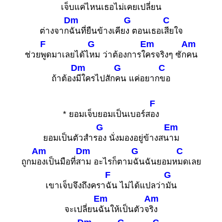
เจ็บแค่ไ
หนเธอไม่เคยเป
ลี่ยน
Dm
G
C
ต่างจาก
ฉันที่ยืนข้างเคีย
ง ตอนเธอเ
สียใจ
F
G
Em
Am
ช่วย
พูดมาเลยได้ไ
หม ว่าต้องการใ
ครจริงๆ ซัก
คน
Dm
G
C
ถ้าต้อง
มีใครไปสัก
คน แค่อยาก
ขอ
F
* ยอมเจ็บยอมเป็นเบอร์ส
อง
G
Em
ยอมเป็นตัวสำร
อง นั่งมองอยู่ข้างสน
าม
Am
Dm
G
C
ถูกม
องเป็นมือที่ส
าม อะไรก็ตาม
ฉันฉันยอมห
มดเลย
F
G
เขาเจ็บจึงถึงครา
ฉัน ไม่ได้แปลว่า
มัน
Em
Am
จะเปลี่ยน
ฉันให้เป็นตัวจ
ริง