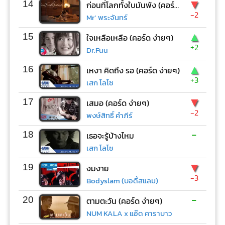
▼
14
ก่อนที่โลกทั้งใบมันพัง (คอร์ด ง่ายๆ)
-2
Mr’ พระจันทร์
▲
15
ใจเหลือเหลือ (คอร์ด ง่ายๆ)
+2
Dr.Fuu
▲
16
เหงา คิดถึง รอ (คอร์ด ง่ายๆ)
+3
เสก โลโซ
▼
17
เสมอ (คอร์ด ง่ายๆ)
-2
พงษ์สิทธิ์ คำภีร์
-
18
เธอจะรู้บ้างไหม
เสก โลโซ
▼
19
งมงาย
-3
Bodyslam (บอดี้สแลม)
-
20
ตามตะวัน (คอร์ด ง่ายๆ)
NUM KALA x แอ๊ด คาราบาว