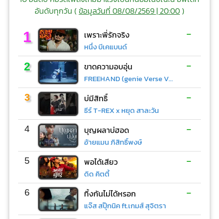
อันดับทุกวัน (
ข้อมูลวันที่ 08/08/2569 | 20:00
)
-
1
เพราะพี่รักจริง
หนึ่ง บีเคแบนด์
-
2
ขาดความอบอุ่น
FREEHAND (genie Verse Vol.1)
-
3
บ่มีสิทธิ์
ธีร์ T-REX x หยุด สาละวัน
-
4
บุญผลาบ่ฮอด
อ้ายแมน ภิสิทธิ์พงษ์
-
5
พอได้เสียว
ดิด คิตตี้
-
6
ทิ้งกันไม่ได้หรอก
แจ๊ส สปุ๊กนิค ft.เกมส์ สุจิตรา