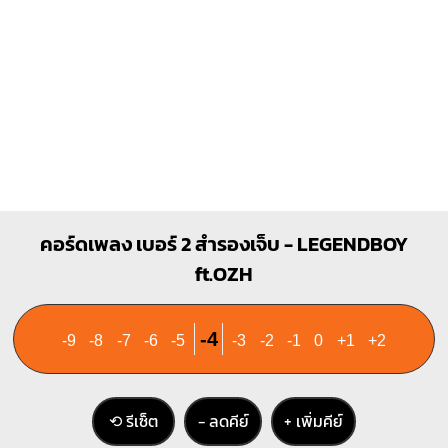
คอร์ดเพลง เบอร์ 2 สำรองเจ็บ - LEGENDBOY
ft.OZH
-4
-9
-8
-7
-6
-5
-3
-2
-1
0
+1
+2
⟲ รีเซ็ต
− ลดคีย์
+ เพิ่มคีย์