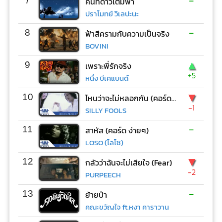
-
7
คืนที่ดาวเต็มฟ้า
ปราโมทย์ วิเลปะนะ
-
8
ฟ้าสีครามกับความเป็นจริง
BOVINI
▲
9
เพราะพี่รักจริง
+5
หนึ่ง บีเคแบนด์
▼
10
ไหนว่าจะไม่หลอกกัน (คอร์ด ง่ายๆ)
-1
SILLY FOOLS
-
11
สาหัส (คอร์ด ง่ายๆ)
LOSO (โลโซ)
▼
12
กลัวว่าฉันจะไม่เสียใจ (Fear)
-2
PURPEECH
-
13
ย้ายป่า
คณะขวัญใจ ft.หงา คาราวาน