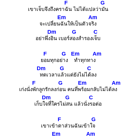
F
G
เขาเจ็บจึงถึงครา
ฉัน ไม่ได้แปลว่า
มัน
Em
Am
จะเปลี่ยน
ฉันให้เป็นตัวจ
ริง
Dm
G
C
อย่าพึ่ง
อิน เบอร์ส
องสำรองเ
จ็บ
F
G
Em
Am
ย
อมทุกอย่
าง
ทำทุกทาง
Dm
G
C
ทดเวลาแ
ล้วแต่ยังไม่ไ
ด้ลง
F
G
Em
Am
เก่งนั่ง
พักลูกรักลงก่
อน คนที่พ
ร้อมกลับไม่ได้ล
ง
Dm
G
C
เก็บใ
จที่ใครไม่
สน แล้วนั่ง
รอต่อ
F
G
เขาเข้า
ตาส่วนฉันเข้าใ
จ
Em
Am