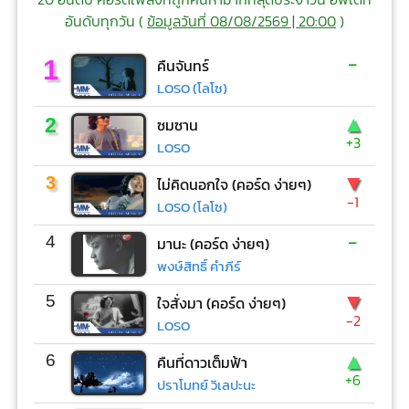
อันดับทุกวัน (
ข้อมูลวันที่ 08/08/2569 | 20:00
)
-
1
คืนจันทร์
LOSO (โลโซ)
▲
2
ซมซาน
+3
LOSO
▼
3
ไม่คิดนอกใจ (คอร์ด ง่ายๆ)
-1
LOSO (โลโซ)
-
4
มานะ (คอร์ด ง่ายๆ)
พงษ์สิทธิ์ คำภีร์
▼
5
ใจสั่งมา (คอร์ด ง่ายๆ)
-2
LOSO
▲
6
คืนที่ดาวเต็มฟ้า
+6
ปราโมทย์ วิเลปะนะ