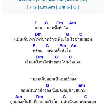
|
F
G
|
Em
Am
|
Dm
G
|
C
|
F
G
Em
Am
ยอม..
ยอมทั้ง
หัวใจ
Dm
G
C
แม้นเจ็บเท่าไ
หร่ปวดร้าวเพียงใ
ด ใจข้า
สมยอม
F
G
Em
Am
พร้อม..
พร้อมทั้ง
หัวใจ
Dm
G
C
เจ็บแค่ไ
หนใจข้าย
อม ไม่พ
ร้อมจบ
F
* ยอมเจ็บยอมเป็นเบอร์ส
อง
G
Em
ยอมเป็นตัวสำร
อง นั่งมองอยู่ข้างสน
าม
Am
Dm
G
C
ถูกม
องเป็นมือที่ส
าม อะไรก็ตาม
ฉันฉันยอมห
มดเลย