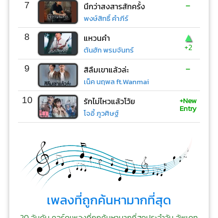
-
7
นึกว่าสงสารสักครั้ง
พงษ์สิทธิ์ คำภีร์
▲
8
แหวนคำ
+2
ต้นฮัก พรมจันทร์
-
9
สิลืมเขาแล้วล่ะ
เน็ค นฤพล ft.Wanmai
+New
10
รักไม่ไหวแล้วโว้ย
Entry
โจอี้ ภูวศิษฐ์
เพลงที่ถูกค้นหามากที่สุด
20 อันดับ คอร์ดเพลงที่ถูกค้นหามากที่สุดประจำวัน อัพเดท