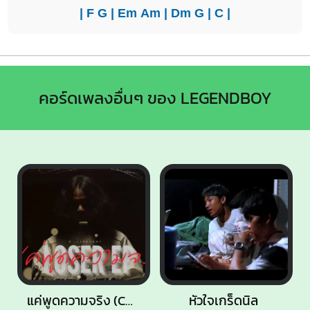
|
F
G
|
Em
Am
|
Dm
G
|
C
|
คอร์ดเพลงอื่นๆ ของ LEGENDBOY
แค่พูดความจริง (Can You Tell Me The Truth)
หัวใจเกร็ดนิล