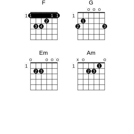
F
G
O
O
O
1
1
1
1
1
2
1
3
4
2
3
Em
Am
O
O
O
O
X
O
O
1
1
1
2
3
2
3
Dm
C
X
X
O
X
O
O
1
1
1
1
2
2
3
3