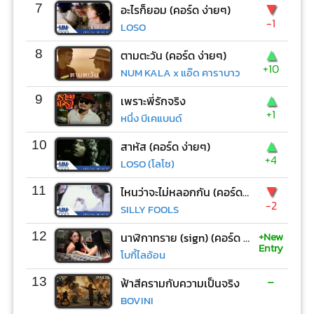
▼
7
อะไรก็ยอม (คอร์ด ง่ายๆ)
-1
LOSO
▲
8
ตามตะวัน (คอร์ด ง่ายๆ)
+10
NUM KALA x แอ๊ด คาราบาว
▲
9
เพราะพี่รักจริง
+1
หนึ่ง บีเคแบนด์
▲
10
สาหัส (คอร์ด ง่ายๆ)
+4
LOSO (โลโซ)
▼
11
ไหนว่าจะไม่หลอกกัน (คอร์ด ง่ายๆ)
-2
SILLY FOOLS
+New
12
นาฬิกาทราย (sign) (คอร์ด ง่ายๆ)
Entry
โบกี้ไลอ้อน
-
13
ฟ้าสีครามกับความเป็นจริง
BOVINI