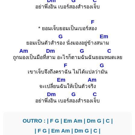
Dm
G
C
อย่าพึ่ง
อิน เบอร์ส
องสำรองเ
จ็บ
F
* ยอมเจ็บยอมเป็นเบอร์ส
อง
G
Em
ยอมเป็นตัวสำร
อง นั่งมองอยู่ข้างสน
าม
Am
Dm
G
C
ถูกม
องเป็นมือที่ส
าม อะไรก็ตาม
ฉันฉันยอมห
มดเลย
F
G
เขาเจ็บจึงถึงครา
ฉัน ไม่ได้แปลว่า
มัน
Em
Am
จะเปลี่ยน
ฉันให้เป็นตัวจ
ริง
Dm
G
C
อย่าพึ่ง
อิน เบอร์ส
องสำรองเ
จ็บ
OUTRO : |
F
G
|
Em
Am
|
Dm
G
|
C
|
|
F
G
|
Em
Am
|
Dm
G
|
C
|