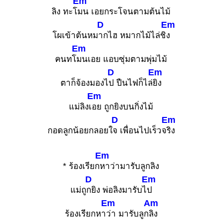
Em
ลิง ทะโ
มน เอยกระโจนตามต้นไม้
D
Em
โผเข้าต้นหม
ากไฮ หมากไม้ไล่ชิ
ง
Em
คนทโ
มนเอย แอบซุ่มตามพุ่มไม้
D
Em
ตาก็จ้องมองไ
ป ปืนไฟก็ไล่
ยิง
Em
แม่ลิงเ
อย ถูกยิงบนกิ่งไม้
D
Em
กอดลูกน้อยกลอยใ
จ เพื่อนไปเร็วจ
ริง
Em
* ร้องเรียก
หาว่ามารับลูกลิง
D
Em
แม่ถู
กยิง พ่อลิงมารับไ
ป
Em
Am
ร้องเรียกหา
ว่า มารับลูก
ลิง