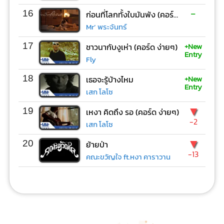
-
16
ก่อนที่โลกทั้งใบมันพัง (คอร์ด ง่ายๆ)
Mr’ พระจันทร์
+New
17
ชาวนากับงูเห่า (คอร์ด ง่ายๆ)
Entry
Fly
+New
18
เธอจะรู้บ้างไหม
Entry
เสก โลโซ
▼
19
เหงา คิดถึง รอ (คอร์ด ง่ายๆ)
-2
เสก โลโซ
▼
20
ย้ายป่า
-13
คณะขวัญใจ ft.หงา คาราวาน