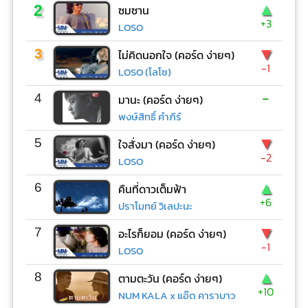
▲
2
ซมซาน
+3
LOSO
▼
3
ไม่คิดนอกใจ (คอร์ด ง่ายๆ)
-1
LOSO (โลโซ)
-
4
มานะ (คอร์ด ง่ายๆ)
พงษ์สิทธิ์ คำภีร์
▼
5
ใจสั่งมา (คอร์ด ง่ายๆ)
-2
LOSO
▲
6
คืนที่ดาวเต็มฟ้า
+6
ปราโมทย์ วิเลปะนะ
▼
7
อะไรก็ยอม (คอร์ด ง่ายๆ)
-1
LOSO
▲
8
ตามตะวัน (คอร์ด ง่ายๆ)
+10
NUM KALA x แอ๊ด คาราบาว