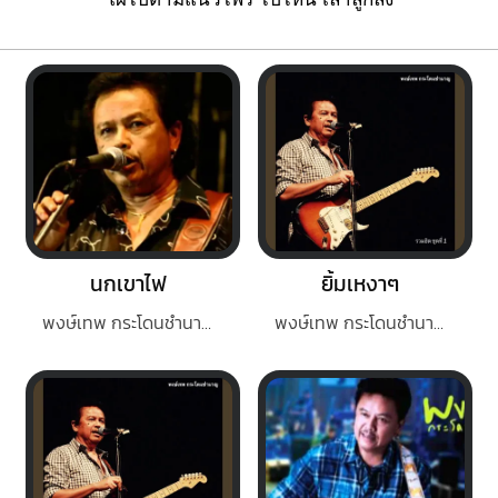
นกเขาไฟ
ยิ้มเหงาๆ
พงษ์เทพ กระโดนชำนาญ
พงษ์เทพ กระโดนชำนาญ