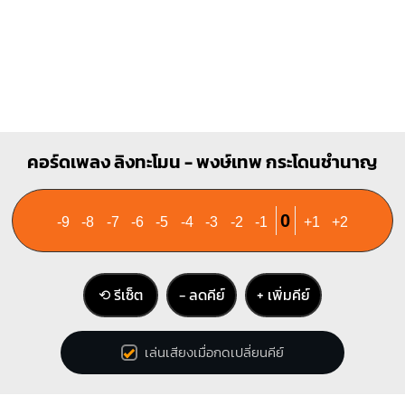
คอร์ดเพลง ลิงทะโมน - พงษ์เทพ กระโดนชํานาญ
0
-9
-8
-7
-6
-5
-4
-3
-2
-1
+1
+2
⟲ รีเซ็ต
− ลดคีย์
+ เพิ่มคีย์
เล่นเสียงเมื่อกดเปลี่ยนคีย์