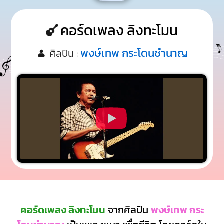
คอร์ดเพลง ลิงทะโมน
พงษ์เทพ กระโดนชํานาญ
ศิลปิน :
คอร์ดเพลง ลิงทะโมน
จากศิลปิน
พงษ์เทพ กระ