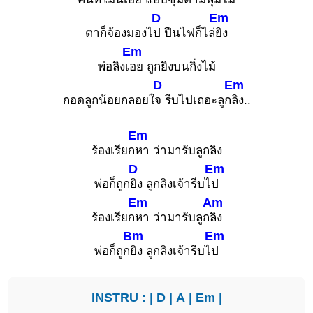
D
Em
ตาก็จ้องมองไ
ป ปืนไฟก็ไล่
ยิง
Em
พ่อลิงเ
อย ถูกยิงบนกิ่งไม้
D
Em
กอดลูกน้อยกลอยใ
จ รีบไปเถอะลูก
ลิง..
Em
ร้องเรียก
หา ว่ามารับลูกลิง
D
Em
พ่อก็ถูก
ยิง ลูกลิงเจ้ารีบไ
ป
Em
Am
ร้องเรียก
หา ว่ามารับลูก
ลิง
Bm
Em
พ่อก็ถูก
ยิง ลูกลิงเจ้ารีบไ
ป
INSTRU : |
D
|
A
|
Em
|