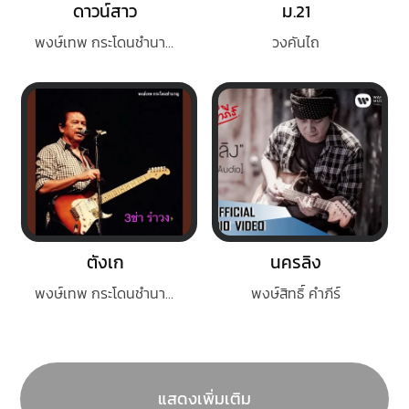
ดาวน์สาว
ม.21
พงษ์เทพ กระโดนชํานาญ
วงคันไถ
ตังเก
นครลิง
พงษ์เทพ กระโดนชำนาญ
พงษ์สิทธิ์ คำภีร์
แสดงเพิ่มเติม