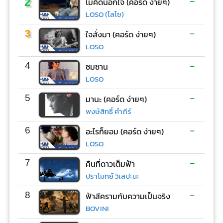
-
2
ไม่คิดนอกใจ (คอร์ด ง่ายๆ)
LOSO (โลโซ)
-
3
ใจสั่งมา (คอร์ด ง่ายๆ)
LOSO
-
4
ซมซาน
LOSO
-
5
มานะ (คอร์ด ง่ายๆ)
พงษ์สิทธิ์ คำภีร์
-
6
อะไรก็ยอม (คอร์ด ง่ายๆ)
LOSO
-
7
คืนที่ดาวเต็มฟ้า
ปราโมทย์ วิเลปะนะ
-
8
ฟ้าสีครามกับความเป็นจริง
BOVINI