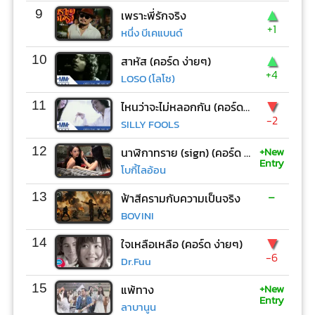
▲
9
เพราะพี่รักจริง
+1
หนึ่ง บีเคแบนด์
▲
10
สาหัส (คอร์ด ง่ายๆ)
+4
LOSO (โลโซ)
▼
11
ไหนว่าจะไม่หลอกกัน (คอร์ด ง่ายๆ)
-2
SILLY FOOLS
+New
12
นาฬิกาทราย (sign) (คอร์ด ง่ายๆ)
Entry
โบกี้ไลอ้อน
-
13
ฟ้าสีครามกับความเป็นจริง
BOVINI
▼
14
ใจเหลือเหลือ (คอร์ด ง่ายๆ)
-6
Dr.Fuu
+New
15
แพ้ทาง
Entry
ลาบานูน