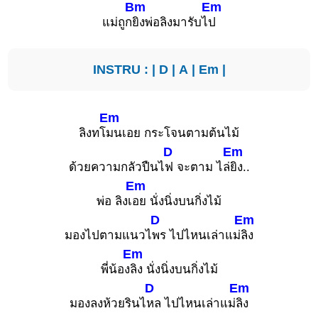
Bm
Em
แม่ถูก
ยิงพ่อลิงมารับไ
ป
INSTRU : |
D
|
A
|
Em
|
Em
ลิงทโ
มนเอย กระโจนตามต้นไม้
D
Em
ด้วยความกลัวปืนไ
ฟ จะตาม ไล่
ยิง..
Em
พ่อ ลิงเ
อย นั่งนิ่งบนกิ่งไม้
D
Em
มองไปตามแนวไ
พร ไปไหนเล่าแม่
ลิง
Em
พี่น้อง
ลิง นั่งนิ่งบนกิ่งไม้
D
Em
มองลงห้วยรินไ
หล ไปไหนเล่าแม่
ลิง