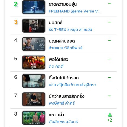
-
2
ขาดความอบอุ่น
FREEHAND (genie Verse Vol.1)
-
3
บ่มีสิทธิ์
ธีร์ T-REX x หยุด สาละวัน
-
4
บุญผลาบ่ฮอด
อ้ายแมน ภิสิทธิ์พงษ์
-
5
พอได้เสียว
ดิด คิตตี้
-
6
ทิ้งกันไม่ได้หรอก
แจ๊ส สปุ๊กนิค ft.เกมส์ สุจิตรา
-
7
นึกว่าสงสารสักครั้ง
พงษ์สิทธิ์ คำภีร์
▲
8
แหวนคำ
+2
ต้นฮัก พรมจันทร์