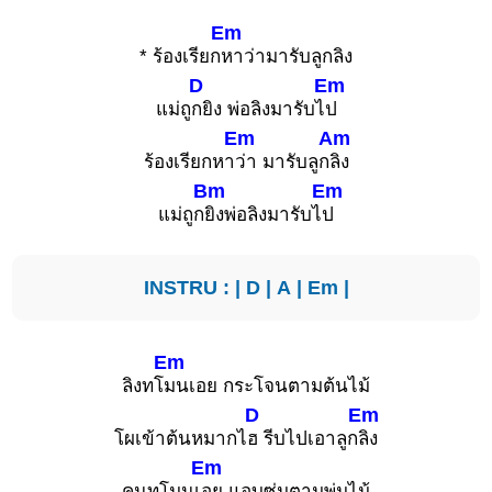
Em
* ร้องเรียก
หาว่ามารับลูกลิง
D
Em
แม่ถู
กยิง พ่อลิงมารับไ
ป
Em
Am
ร้องเรียกหา
ว่า มารับลูก
ลิง
Bm
Em
แม่ถูก
ยิงพ่อลิงมารับไ
ป
INSTRU : |
D
|
A
|
Em
|
Em
ลิงทโ
มนเอย กระโจนตามต้นไม้
D
Em
โผเข้าต้นหมากไ
ฮ รีบไปเอาลูก
ลิง
Em
คนทโมนเ
อย แอบซุ่มตามพุ่มไม้