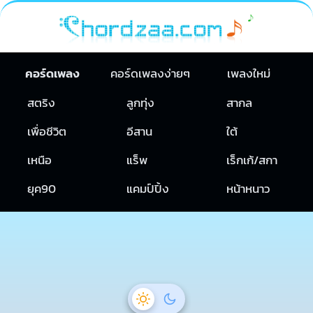
คอร์ดเพลง
คอร์ดเพลงง่ายๆ
เพลงใหม่
สตริง
ลูกทุ่ง
สากล
เพื่อชีวิต
อีสาน
ใต้
เหนือ
แร็พ
เร็กเก้/สกา
ยุค90
แคมป์ปิ้ง
หน้าหนาว