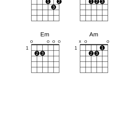
1
2
1
2
3
3
Em
Am
O
O
O
O
X
O
O
1
1
1
2
3
2
3
Bm
X
1
1
1
2
3
4