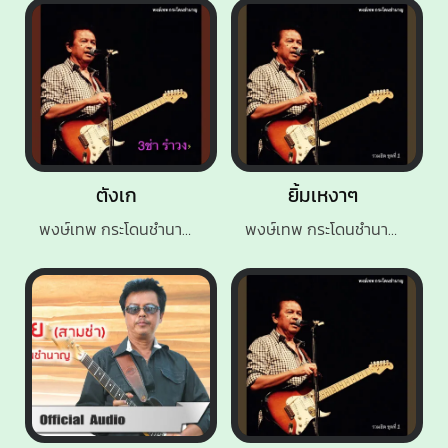
ตังเก
ยิ้มเหงาๆ
พงษ์เทพ กระโดนชำนาญ
พงษ์เทพ กระโดนชำนาญ