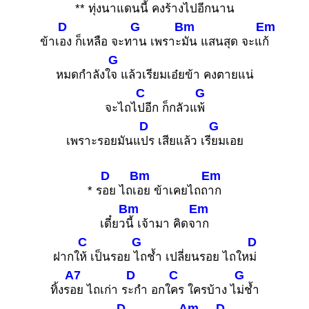
** ทุ่งนาแดนนี้ คงร้างไปอีกน
าน
D
G
Bm
Em
ข้าเ
อง ก็เหลือ จะท
าน เพราะ
มัน แสนสุด จะแ
ก้
G
หมดกำลังใ
จ แล้วเรียมเอ๋ยข้า คงตายแน่
C
G
จะไถไ
ปอีก ก็กลัวแ
พ้
D
G
เพราะรอยมันแ
ปร เสียแล้ว เรี
ยมเอย
D
Bm
Em
* ร
อย ไถเ
อย ข้าเคยไถถ
าก
Bm
Em
เดี๋ยว
นี้ เจ้ามา คิดจ
าก
C
G
D
ฝากใ
ห้ เป็นรอย
ไถช้ำ เปลี่ยนรอย ไถให
ม่
A7
D
C
G
ทิ้งร
อย ไถเก่า ร
ะกำ อกใ
คร ใครบ้าง ไ
ม่ช้ำ
D
Am
D