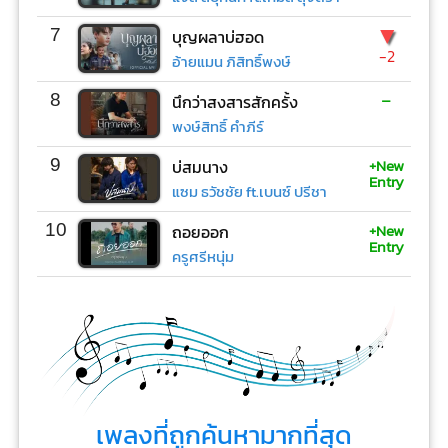
▼
7
บุญผลาบ่ฮอด
-2
อ้ายแมน ภิสิทธิ์พงษ์
-
8
นึกว่าสงสารสักครั้ง
พงษ์สิทธิ์ คำภีร์
+New
9
บ่สมนาง
Entry
แซม ธวัชชัย ft.เบนซ์ ปรีชา
+New
10
ถอยออก
Entry
ครูศรีหนุ่ม
เพลงที่ถูกค้นหามากที่สุด