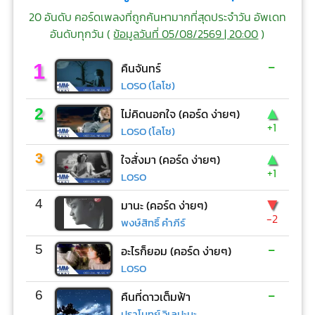
20 อันดับ คอร์ดเพลงที่ถูกค้นหามากที่สุดประจำวัน อัพเดท
อันดับทุกวัน (
ข้อมูลวันที่ 05/08/2569 | 20:00
)
-
1
คืนจันทร์
LOSO (โลโซ)
▲
2
ไม่คิดนอกใจ (คอร์ด ง่ายๆ)
+1
LOSO (โลโซ)
▲
3
ใจสั่งมา (คอร์ด ง่ายๆ)
+1
LOSO
▼
4
มานะ (คอร์ด ง่ายๆ)
-2
พงษ์สิทธิ์ คำภีร์
-
5
อะไรก็ยอม (คอร์ด ง่ายๆ)
LOSO
-
6
คืนที่ดาวเต็มฟ้า
ปราโมทย์ วิเลปะนะ