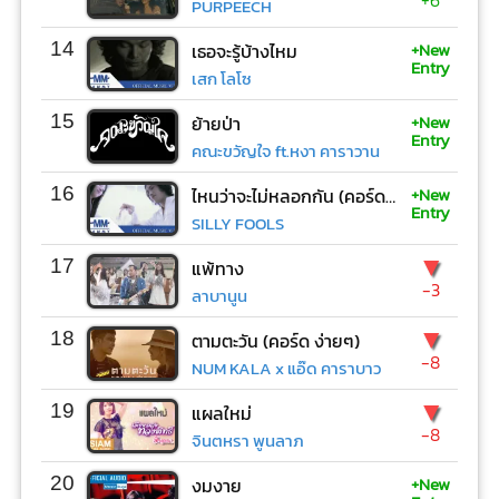
PURPEECH
+New
14
เธอจะรู้บ้างไหม
Entry
เสก โลโซ
+New
15
ย้ายป่า
Entry
คณะขวัญใจ ft.หงา คาราวาน
+New
16
ไหนว่าจะไม่หลอกกัน (คอร์ด ง่ายๆ)
Entry
SILLY FOOLS
▼
17
แพ้ทาง
-3
ลาบานูน
▼
18
ตามตะวัน (คอร์ด ง่ายๆ)
-8
NUM KALA x แอ๊ด คาราบาว
▼
19
แผลใหม่
-8
จินตหรา พูนลาภ
+New
20
งมงาย