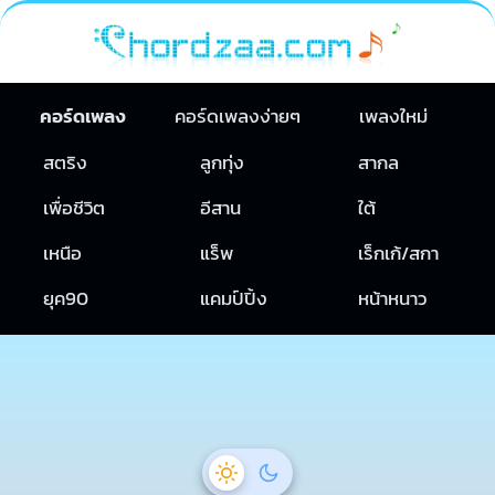
คอร์ดเพลง
คอร์ดเพลงง่ายๆ
เพลงใหม่
สตริง
ลูกทุ่ง
สากล
เพื่อชีวิต
อีสาน
ใต้
เหนือ
แร็พ
เร็กเก้/สกา
ยุค90
แคมป์ปิ้ง
หน้าหนาว