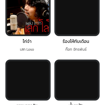
ไก่จ๋า
ร้องไห้กับเดือน
เสก Loso
ก๊อท จักรพันธ์