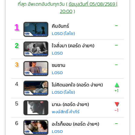
ที่สุด อัพเดทอันดับทุกวัน (
ข้อมูลวันที่ 05/08/2569 |
20:00
)
-
1
คืนจันทร์
LOSO (โลโซ)
-
2
ใจสั่งมา (คอร์ด ง่ายๆ)
LOSO
-
3
ซมซาน
LOSO
▲
4
ไม่คิดนอกใจ (คอร์ด ง่ายๆ)
+1
LOSO (โลโซ)
▼
5
มานะ (คอร์ด ง่ายๆ)
-1
พงษ์สิทธิ์ คำภีร์
-
6
อะไรก็ยอม (คอร์ด ง่ายๆ)
LOSO