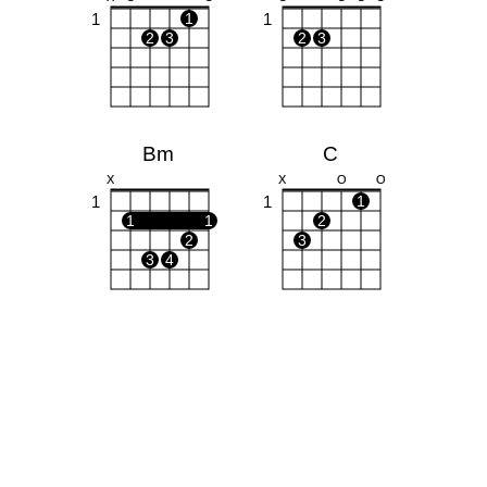
1
1
1
2
3
2
3
Bm
C
X
X
O
O
1
1
1
1
1
2
2
3
3
4
G
D
O
O
O
X
X
O
1
1
1
1
2
2
3
3