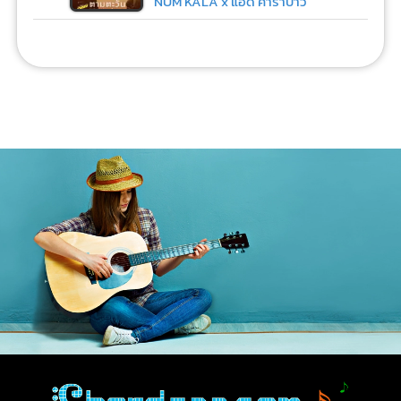
NUM KALA x แอ๊ด คาราบาว