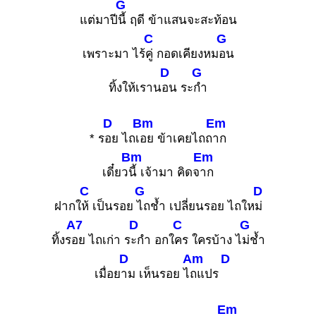
G
แต่มาปี
นี้ ฤดี ข้าแสนจะสะท้อน
C
G
เพราะมา ไร้
คู่ กอดเคียงหม
อน
D
G
ทิ้งให้เราน
อน ระ
กำ
D
Bm
Em
* ร
อย ไถเ
อย ข้าเคยไถถ
าก
Bm
Em
เดี๋ยว
นี้ เจ้ามา คิดจ
าก
C
G
D
ฝากใ
ห้ เป็นรอย
ไถช้ำ เปลี่ยนรอย ไถให
ม่
A7
D
C
G
ทิ้งร
อย ไถเก่า ร
ะกำ อกใ
คร ใครบ้าง ไ
ม่ช้ำ
D
Am
D
เมื่อย
าม เห็นรอย ไ
ถแปร
Em