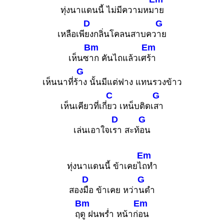
ทุ่งนาแดนนี้ ไม่มีความหม
าย
D
G
เหลือเพี
ยงกลิ่นโคลนสาบคว
าย
Bm
Em
เห็นซ
าก คันไถแล้วเศ
ร้า
G
เห็นนาที่ร้
าง นั้นมีแต่ฟาง แทนรวงข้าว
C
G
เห็นเคียวที่เกี่
ยว เหน็บติดเ
สา
D
G
เล่นเอาใจเ
รา สะท้
อน
Em
ทุ่งนาแดนนี้ ข้าเคยไ
ถทำ
D
G
สอง
มือ ข้าเคย หว่า
นดำ
Bm
Em
ฤ
ดู ฝนพร่ำ หน้าก่
อน