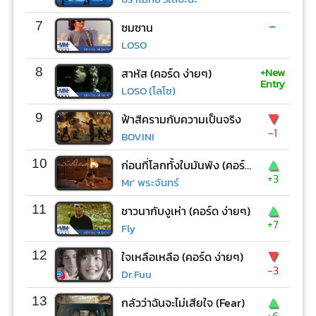
-
7
ซมซาน
LOSO
+New
8
สาหัส (คอร์ด ง่ายๆ)
Entry
LOSO (โลโซ)
▼
9
ฟ้าสีครามกับความเป็นจริง
-1
BOVINI
▲
10
ก่อนที่โลกทั้งใบมันพัง (คอร์ด ง่ายๆ)
+3
Mr’ พระจันทร์
▲
11
ชาวนากับงูเห่า (คอร์ด ง่ายๆ)
+7
Fly
▼
12
ใจเหลือเหลือ (คอร์ด ง่ายๆ)
-3
Dr.Fuu
▲
13
กลัวว่าฉันจะไม่เสียใจ (Fear)
+6