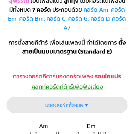
สุพรรณ
เป็นเพลงแนว
ลูกทุ่ง
โดยคอร์ดในเพลงนี้
มีทั้งหมด
7 คอร์ด
ประกอบด้วย
คอร์ด Am, คอร์ด
Em, คอร์ด Bm, คอร์ด C, คอร์ด G, คอร์ด D, คอร์ด
A7
การตั้งสายกีต้าร์ เพื่อเล่นเพลงนี้ ทำได้โดยการ
ตั้ง
สายเป็นแบบมาตรฐาน (Standard E)
ตารางคอร์ดกีตาร์ของคอร์ดเพลง
รอยไถแปร
คลิกที่คอร์ดกีต้าร์เพื่อฟังเสียง
แสดงคอร์ดทั้งหมด ▼
Am
Em
X
O
O
O
O
O
O