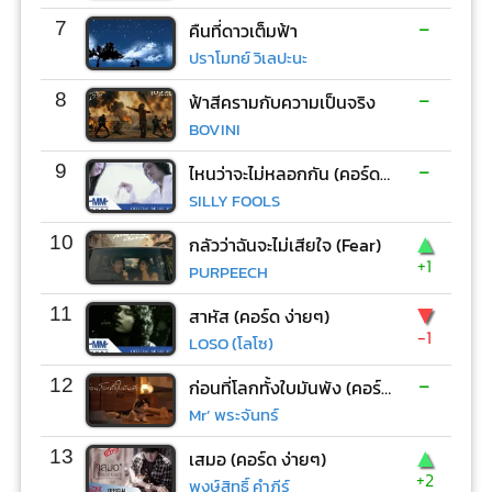
-
7
คืนที่ดาวเต็มฟ้า
ปราโมทย์ วิเลปะนะ
-
8
ฟ้าสีครามกับความเป็นจริง
BOVINI
-
9
ไหนว่าจะไม่หลอกกัน (คอร์ด ง่ายๆ)
SILLY FOOLS
▲
10
กลัวว่าฉันจะไม่เสียใจ (Fear)
+1
PURPEECH
▼
11
สาหัส (คอร์ด ง่ายๆ)
-1
LOSO (โลโซ)
-
12
ก่อนที่โลกทั้งใบมันพัง (คอร์ด ง่ายๆ)
Mr’ พระจันทร์
▲
13
เสมอ (คอร์ด ง่ายๆ)
+2
พงษ์สิทธิ์ คำภีร์