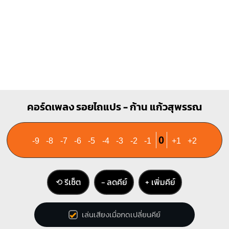
A7
X
O
O
O
1
2
3
คอร์ดเพลง รอยไถแปร - ก้าน แก้วสุพรรณ
0
-9
-8
-7
-6
-5
-4
-3
-2
-1
+1
+2
⟲ รีเซ็ต
− ลดคีย์
+ เพิ่มคีย์
เล่นเสียงเมื่อกดเปลี่ยนคีย์