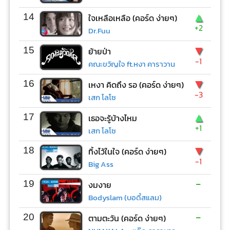
▲
14
ใจเหลือเหลือ (คอร์ด ง่ายๆ)
+2
Dr.Fuu
▼
15
ย้ายป่า
-1
คณะขวัญใจ ft.หงา คาราวาน
▼
16
เหงา คิดถึง รอ (คอร์ด ง่ายๆ)
-3
เสก โลโซ
▲
17
เธอจะรู้บ้างไหม
+1
เสก โลโซ
▼
18
ทิ้งไว้ในใจ (คอร์ด ง่ายๆ)
-1
Big Ass
-
19
งมงาย
Bodyslam (บอดี้สแลม)
-
20
ตามตะวัน (คอร์ด ง่ายๆ)