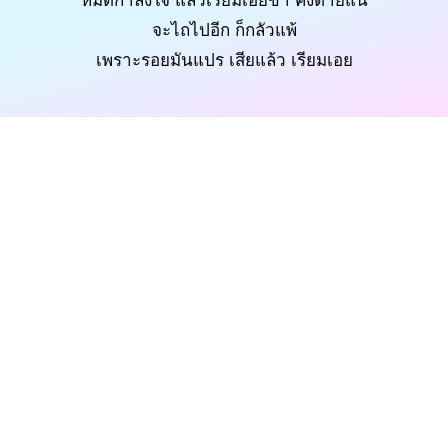
หมดกำลังใจ แล้วเรียมเอ๋ยข้า คงตายแน่
จะไถไปอีก ก็กลัวแพ้
เพราะรอยมันแปร เสียแล้ว เรียมเอย