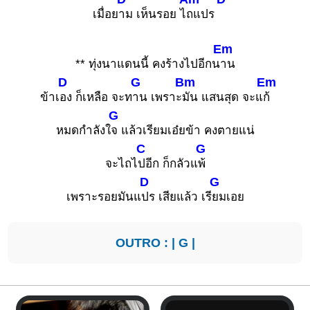
เมื่อย
าม เห็นรอย ไ
ถแปร
Em
** ทุ่งนาแดนนี้ คงร้างไปอีกน
าน
D
G
Bm
Em
ข้าเ
อง ก็เหลือ จะท
าน เพราะ
มัน แสนสุด จะแ
ก้
G
หมดกำลังใ
จ แล้วเรียมเอ๋ยข้า คงตายแน่
C
G
จะไถไ
ปอีก ก็กลัวแ
พ้
D
G
เพราะรอยมันแ
ปร เสียแล้ว เรี
ยมเอย
OUTRO : |
G
|