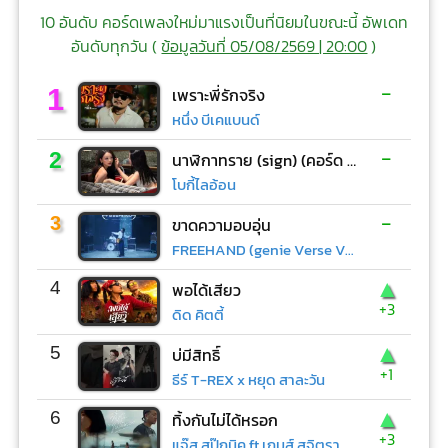
10 อันดับ คอร์ดเพลงใหม่มาแรงเป็นที่นิยมในขณะนี้ อัพเดท
อันดับทุกวัน (
ข้อมูลวันที่ 05/08/2569 | 20:00
)
-
1
เพราะพี่รักจริง
หนึ่ง บีเคแบนด์
-
2
นาฬิกาทราย (sign) (คอร์ด ง่ายๆ)
โบกี้ไลอ้อน
-
3
ขาดความอบอุ่น
FREEHAND (genie Verse Vol.1)
▲
4
พอได้เสียว
+3
ดิด คิตตี้
▲
5
บ่มีสิทธิ์
+1
ธีร์ T-REX x หยุด สาละวัน
▲
6
ทิ้งกันไม่ได้หรอก
+3
แจ๊ส สปุ๊กนิค ft.เกมส์ สุจิตรา