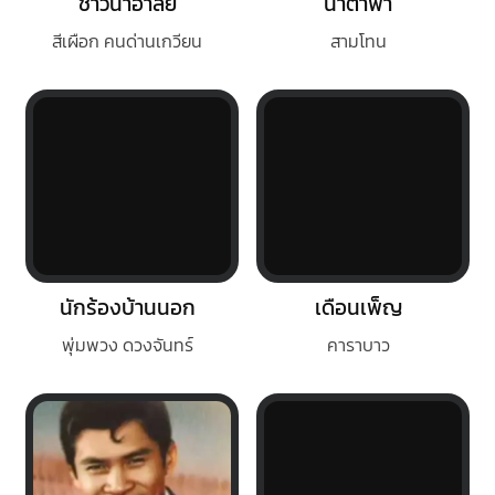
ชาวนาอาลัย
น้ำตาฟ้า
สีเผือก คนด่านเกวียน
สามโทน
นักร้องบ้านนอก
เดือนเพ็ญ
พุ่มพวง ดวงจันทร์
คาราบาว