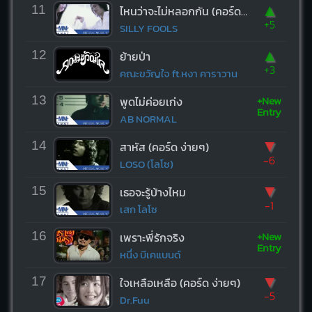
▲
11
ไหนว่าจะไม่หลอกกัน (คอร์ด ง่ายๆ)
+5
SILLY FOOLS
▲
12
ย้ายป่า
+3
คณะขวัญใจ ft.หงา คาราวาน
+New
13
พูดไม่ค่อยเก่ง
Entry
AB NORMAL
▼
14
สาหัส (คอร์ด ง่ายๆ)
-6
LOSO (โลโซ)
▼
15
เธอจะรู้บ้างไหม
-1
เสก โลโซ
+New
16
เพราะพี่รักจริง
Entry
หนึ่ง บีเคแบนด์
▼
17
ใจเหลือเหลือ (คอร์ด ง่ายๆ)
-5
Dr.Fuu