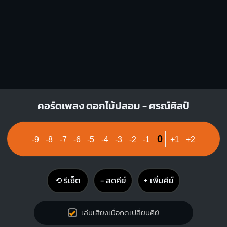
Am
G#
X
O
O
X
1
1
1
1
1
1
2
3
3
4
Bb
คอร์ดเพลง ดอกไม้ปลอม - ศรณ์ศิลป์
X
X
O
1
1
0
-9
-8
-7
-6
-5
-4
-3
-2
-1
+1
+2
3
4
⟲ รีเซ็ต
− ลดคีย์
+ เพิ่มคีย์
เล่นเสียงเมื่อกดเปลี่ยนคีย์