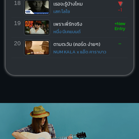
▼
18
เธอจะรู้บ้างไหม
-1
เสก โลโซ
+New
19
เพราะพี่รักจริง
Entry
หนึ่ง บีเคแบนด์
-
20
ตามตะวัน (คอร์ด ง่ายๆ)
NUM KALA x แอ๊ด คาราบาว