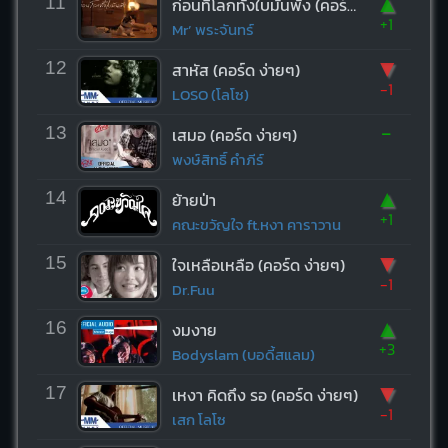
▲
11
ก่อนที่โลกทั้งใบมันพัง (คอร์ด ง่ายๆ)
+1
Mr’ พระจันทร์
▼
12
สาหัส (คอร์ด ง่ายๆ)
-1
LOSO (โลโซ)
-
13
เสมอ (คอร์ด ง่ายๆ)
พงษ์สิทธิ์ คำภีร์
▲
14
ย้ายป่า
+1
คณะขวัญใจ ft.หงา คาราวาน
▼
15
ใจเหลือเหลือ (คอร์ด ง่ายๆ)
-1
Dr.Fuu
▲
16
งมงาย
+3
Bodyslam (บอดี้สแลม)
▼
17
เหงา คิดถึง รอ (คอร์ด ง่ายๆ)
-1
เสก โลโซ