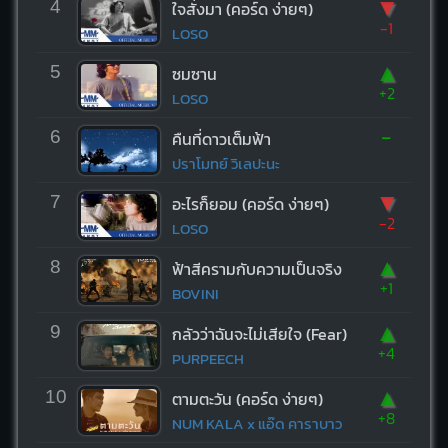
▼
4
ใจสั่งมา (คอร์ด ง่ายๆ)
-1
LOSO
▲
5
ซมซาน
+2
LOSO
-
6
คืนที่ดาวเต็มฟ้า
ปราโมทย์ วิเลปะนะ
▼
7
อะไรก็ยอม (คอร์ด ง่ายๆ)
-2
LOSO
▲
8
ฟ้าสีครามกับความเป็นจริง
+1
BOVINI
▲
9
กลัวว่าฉันจะไม่เสียใจ (Fear)
+4
PURPEECH
▲
10
ตามตะวัน (คอร์ด ง่ายๆ)
+8
NUM KALA x แอ๊ด คาราบาว