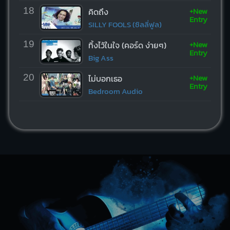
+New
18
คิดถึง
Entry
SILLY FOOLS (ซิลลี่ฟูล)
+New
19
ทิ้งไว้ในใจ (คอร์ด ง่ายๆ)
Entry
Big Ass
+New
20
ไม่บอกเธอ
Entry
Bedroom Audio