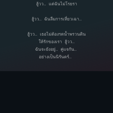
ฮู้วว.. แต่ฉันไม่โรยรา
ฮู้วว.. ฉันลืมการเหี่ยวเฉา..
ฮู้วว.. เธอไม่ต้องรดน้ำพรวนดิน
ให้รักของเรา ฮู้วว..
ฉันจะยังอยู่.. คู่แจกัน..
อย่างเป็นนิรันดร์..