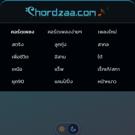
คอร์ดเพลง
คอร์ดเพลงง่ายๆ
เพลงใหม่
สตริง
ลูกทุ่ง
สากล
เพื่อชีวิต
อีสาน
ใต้
เหนือ
แร็พ
เร็กเก้/สกา
ยุค90
แคมป์ปิ้ง
หน้าหนาว