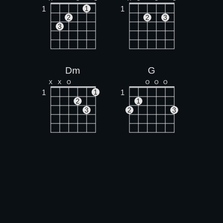
1
1
1
2
2
3
3
Dm
G
X
X
O
O
O
O
1
1
1
2
1
3
2
3
F
Fm
1
1
1
1
1
1
1
1
1
2
3
4
3
4