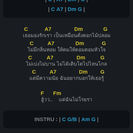
|
C
A7
|
Dm
G
|
C
A7
Dm
G
เ
ธอมองรักเ
รา เป็นเหมือน
ดั่งดอกไม้ปล
อม
C
A7
Dm
G
ไ
ม่มีกลิ่นห
อม ให้ดมให้ด
อมตอมหัวใ
จ
C
A7
Dm
G
ไ
ม่เบ่งไม่บ
าน ไม่ได้เติบโ
ตไปไหนไ
กล
C
A7
Dm
G
แ
ต่มีความ
นัย ฉันอยากบ
อกให้เธอ
รู้
F
Fm
ฮู้วว..
แต่ฉันไม่โรยรา
INSTRU : |
C
G/B
|
Am
G
|