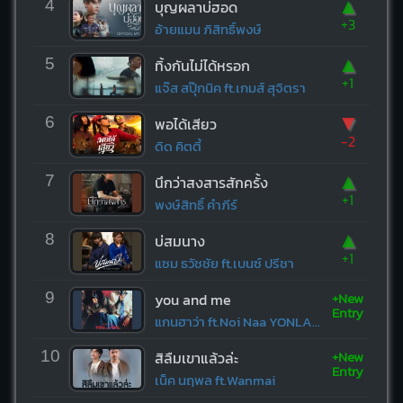
▲
4
บุญผลาบ่ฮอด
+3
อ้ายแมน ภิสิทธิ์พงษ์
▲
5
ทิ้งกันไม่ได้หรอก
+1
แจ๊ส สปุ๊กนิค ft.เกมส์ สุจิตรา
▼
6
พอได้เสียว
-2
ดิด คิตตี้
▲
7
นึกว่าสงสารสักครั้ง
+1
พงษ์สิทธิ์ คำภีร์
▲
8
บ่สมนาง
+1
แซม ธวัชชัย ft.เบนซ์ ปรีชา
+New
9
you and me
Entry
แกนฮาว่า ft.Noi Naa YONLAPA
+New
10
สิลืมเขาแล้วล่ะ
Entry
เน็ค นฤพล ft.Wanmai