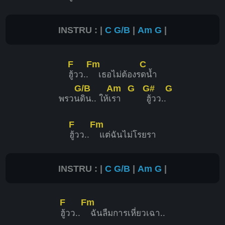
INSTRU : |
C
G/B
|
Am
G
|
F
Fm
C
ฮู้วว..
เธอไม่ต้องร
ดน้ำ
G/B
Am
G
G#
G
พรวน
ดิน.. ให้เ
รา
ฮู้วว..
F
Fm
ฮู้วว..
แต่ฉันไม่โรยรา
INSTRU : |
C
G/B
|
Am
G
|
F
Fm
ฮู้วว..
ฉันลืมการเหี่ยวเฉา..