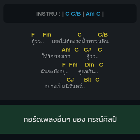
INSTRU : |
C
G/B
|
Am
G
|
F
Fm
C
G/B
ฮู้วว..
เธอไม่ต้องร
ดน้ำพรวน
ดิน
Am
G
G#
G
ให้รักของเ
รา
ฮู้วว..
F
Fm
Dm
G
ฉันจะยังอ
ยู่..
คู่แจ
กัน..
G#
Bb
C
อย่างเป็นนิ
รันดร์..
คอร์ดเพลงอื่นๆ ของ ศรณ์ศิลป์