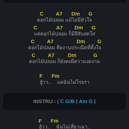
C
A7
Dm
G
ด
อกไม้ปล
อม แม้ไ
ม่มีหัวใ
จ
C
A7
Dm
G
แต่ดอกไม้ป
ลอม ก็มีสี
สันสดใ
ส
C
A7
Dm
G
ด
อกไม้ปล
อม คืองานประ
ณีตที่ตั้งใ
จ
C
A7
Dm
G
ด
อกไม้ปล
อม ก็ยังคง
มีความงดง
าม
F
Fm
ฮู้วว..
แต่ฉันไม่โรยรา
INSTRU : |
C
G/B
|
Am
G
|
F
Fm
ฮู้วว..
ฉันไม่เหี่ยวเฉา..