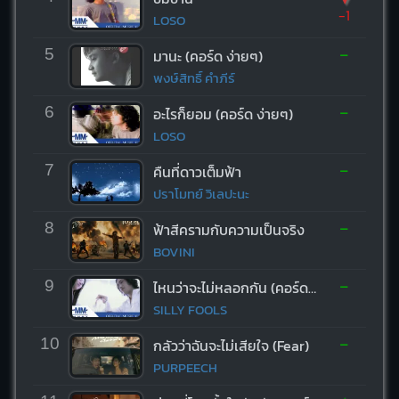
-1
LOSO
-
5
มานะ (คอร์ด ง่ายๆ)
พงษ์สิทธิ์ คำภีร์
-
6
อะไรก็ยอม (คอร์ด ง่ายๆ)
LOSO
-
7
คืนที่ดาวเต็มฟ้า
ปราโมทย์ วิเลปะนะ
-
8
ฟ้าสีครามกับความเป็นจริง
BOVINI
-
9
ไหนว่าจะไม่หลอกกัน (คอร์ด ง่ายๆ)
SILLY FOOLS
-
10
กลัวว่าฉันจะไม่เสียใจ (Fear)
PURPEECH