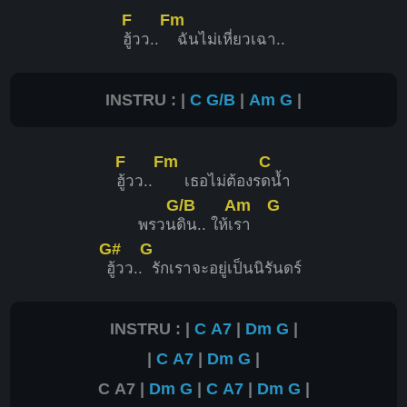
F
Fm
ฮู้วว..
ฉันไม่เหี่ยวเฉา..
INSTRU : |
C
G/B
|
Am
G
|
F
Fm
C
ฮู้วว..
เธอไม่ต้องร
ดน้ำ
G/B
Am
G
พรวน
ดิน.. ให้เ
รา
G#
G
ฮู้วว..
รักเราจะอยู่เป็นนิรันดร์
INSTRU : |
C
A7
|
Dm
G
|
|
C
A7
|
Dm
G
|
C A7 |
Dm
G
|
C
A7
|
Dm
G
|