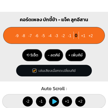
คอร์ดเพลง บักขี้ข้า - แจ็ค ลูกอีสาน
0
-9
-8
-7
-6
-5
-4
-3
-2
-1
+1
+2
⟲ รีเซ็ต
− ลดคีย์
+ เพิ่มคีย์
เล่นเสียงเมื่อกดเปลี่ยนคีย์
Auto Scroll :
-2
-1
+1
+2