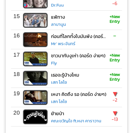
-6
Dr.Fuu
+New
15
แพ้ทาง
Entry
ลาบานูน
-
16
ก่อนที่โลกทั้งใบมันพัง (คอร์ด ง่ายๆ)
Mr’ พระจันทร์
+New
17
ชาวนากับงูเห่า (คอร์ด ง่ายๆ)
Entry
Fly
+New
18
เธอจะรู้บ้างไหม
Entry
เสก โลโซ
▼
19
เหงา คิดถึง รอ (คอร์ด ง่ายๆ)
-2
เสก โลโซ
▼
20
ย้ายป่า
-13
คณะขวัญใจ ft.หงา คาราวาน