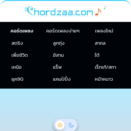
คอร์ดเพลง
คอร์ดเพลงง่ายๆ
เพลงใหม่
สตริง
ลูกทุ่ง
สากล
เพื่อชีวิต
อีสาน
ใต้
เหนือ
แร็พ
เร็กเก้/สกา
ยุค90
แคมป์ปิ้ง
หน้าหนาว