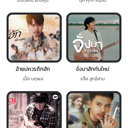
อ้ายบ่ควรถืกฮัก
จั่งมาฮักกันใหม่
เน็ค นฤพล
แจ็ค ลูกอีสาน