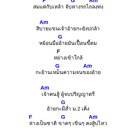
F
G
Am
สมแ
ต่กับเหล้า จับ
หางรถไถ
ลงท่ง
Am
สิบ
ายแขนเจ้าอ้ายกะยังบ่กล้า
G
หย้อนมือ
อ้ายมันเปื้อนขี้ตม
F
ห
ย่างเข้าใกล้
G
Am
กะย้านเห
ม็นความจนข
องอ้าย
Am
เ
จ้าคนฮู้ ผู้จบปริญญาตรี
G
อ้ายกะ
มีส่ำ ม.2 เคิ่ง
F
G
Am
ห่างเป็นซาติ ข
าดๆ เขินๆ คง
สู้บ่ไหว