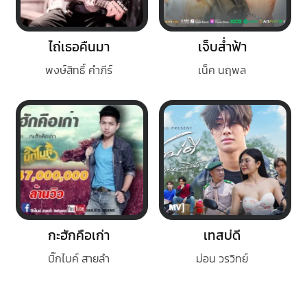
ไถ่เธอคืนมา
เจ็บส่ำฟ้า
พงษ์สิทธิ์ คำภีร์
เน็ค นฤพล
กะฮักคือเก่า
เทสบ่ดี
บิ๊กไบค์ สายลำ
ม่อน วรวิทย์