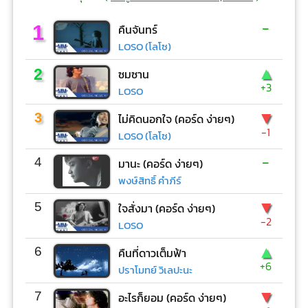
-
1
คืนจันทร์
LOSO (โลโซ)
▲
2
ซมซาน
+3
LOSO
▼
3
ไม่คิดนอกใจ (คอร์ด ง่ายๆ)
-1
LOSO (โลโซ)
-
4
มานะ (คอร์ด ง่ายๆ)
พงษ์สิทธิ์ คำภีร์
▼
5
ใจสั่งมา (คอร์ด ง่ายๆ)
-2
LOSO
▲
6
คืนที่ดาวเต็มฟ้า
+6
ปราโมทย์ วิเลปะนะ
▼
7
อะไรก็ยอม (คอร์ด ง่ายๆ)