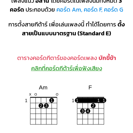
เพลงแนว
อีสาน
โดยคอร์ดในเพลงนี้มีทั้งหมด
3
คอร์ด
ประกอบด้วย
คอร์ด Am, คอร์ด F, คอร์ด G
การตั้งสายกีต้าร์ เพื่อเล่นเพลงนี้ ทำได้โดยการ
ตั้ง
สายเป็นแบบมาตรฐาน (Standard E)
ตารางคอร์ดกีตาร์ของคอร์ดเพลง
บักขี้ข้า
คลิกที่คอร์ดกีต้าร์เพื่อฟังเสียง
Am
F
X
O
O
1
1
1
1
1
1
2
3
2
3
4