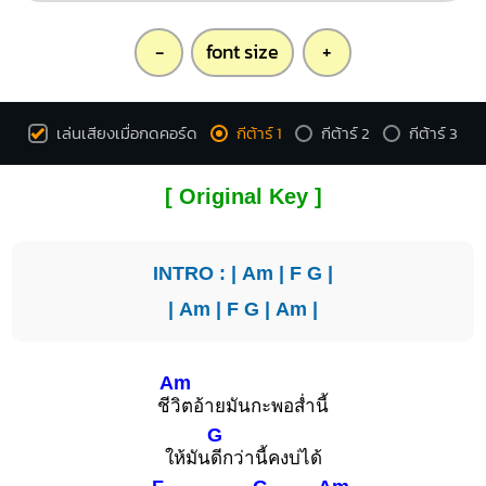
-
font size
+
เล่นเสียงเมื่อกดคอร์ด
กีต้าร์ 1
กีต้าร์ 2
กีต้าร์ 3
[ Original Key ]
INTRO : |
Am
|
F
G
|
|
Am
|
F
G
|
Am
|
Am
ชี
วิตอ้ายมันกะพอส่ำนี้
G
ให้มัน
ดีกว่านี้คงบ่ได้