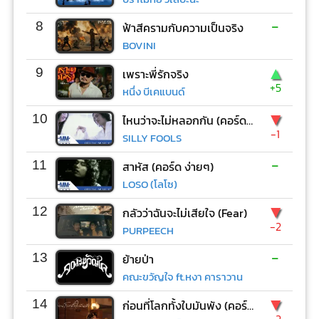
-
8
ฟ้าสีครามกับความเป็นจริง
BOVINI
▲
9
เพราะพี่รักจริง
+5
หนึ่ง บีเคแบนด์
▼
10
ไหนว่าจะไม่หลอกกัน (คอร์ด ง่ายๆ)
-1
SILLY FOOLS
-
11
สาหัส (คอร์ด ง่ายๆ)
LOSO (โลโซ)
▼
12
กลัวว่าฉันจะไม่เสียใจ (Fear)
-2
PURPEECH
-
13
ย้ายป่า
คณะขวัญใจ ft.หงา คาราวาน
▼
14
ก่อนที่โลกทั้งใบมันพัง (คอร์ด ง่ายๆ)