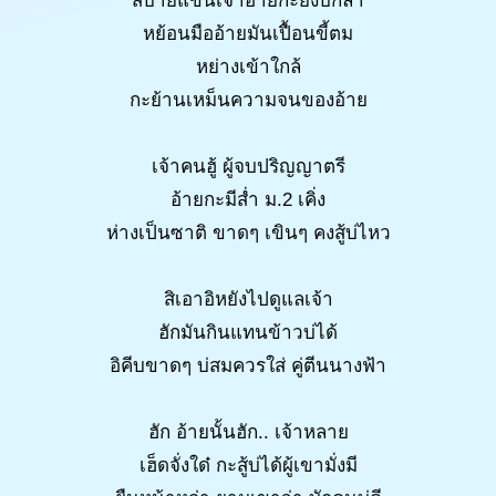
สิบายแขนเจ้าอ้ายกะยังบ่กล้า
หย้อนมืออ้ายมันเปื้อนขี้ตม
หย่างเข้าใกล้
กะย้านเหม็นความจนของอ้าย
เจ้าคนฮู้ ผู้จบปริญญาตรี
อ้ายกะมีส่ำ ม.2 เคิ่ง
ห่างเป็นซาติ ขาดๆ เขินๆ คงสู้บ่ไหว
สิเอาอิหยังไปดูแลเจ้า
ฮักมันกินแทนข้าวบ่ได้
อิคีบขาดๆ บ่สมควรใส่ คู่ตีนนางฟ้า
ฮัก อ้ายนั้นฮัก.. เจ้าหลาย
เฮ็ดจั่งใด๋ กะสู้บ่ได้ผู้เขามั่งมี