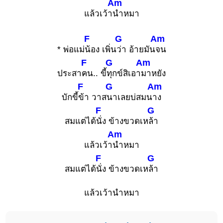
Am
แล้วเว้า
นำหมา
F
G
Am
* พ่อแม่
น้อง เพิ่น
ว่า อ้ายมัน
จน
F
G
Am
ประสา
คน.. ขี้
ทุกข์สิเอา
มาหยัง
F
G
Am
บักขี้
ข้า วาส
นาเลยบ่สมน
าง
F
G
สมแต่ได้
นั่ง ข้างขวดเห
ล้า
Am
แล้วเว้า
นำหมา
F
G
สมแต่ได้
นั่ง ข้างขวดเห
ล้า
แล้วเว้านำหมา