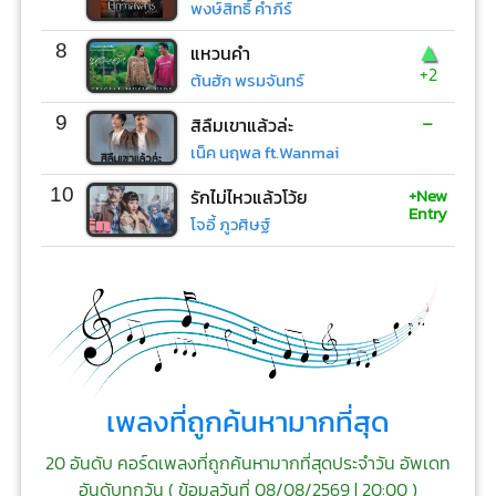
พงษ์สิทธิ์ คำภีร์
▲
8
แหวนคำ
+2
ต้นฮัก พรมจันทร์
-
9
สิลืมเขาแล้วล่ะ
เน็ค นฤพล ft.Wanmai
+New
10
รักไม่ไหวแล้วโว้ย
Entry
โจอี้ ภูวศิษฐ์
เพลงที่ถูกค้นหามากที่สุด
20 อันดับ คอร์ดเพลงที่ถูกค้นหามากที่สุดประจำวัน อัพเดท
อันดับทุกวัน (
ข้อมูลวันที่ 08/08/2569 | 20:00
)