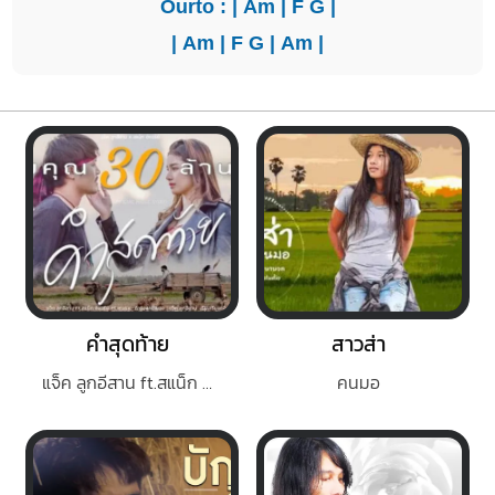
Ourto : |
Am
|
F
G
|
|
Am
|
F
G
|
Am
|
คำสุดท้าย
สาวส่า
แจ็ค ลูกอีสาน ft.สแน็ก อัจฉรีย์
คนมอ