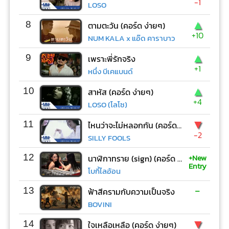
-1
LOSO
▲
8
ตามตะวัน (คอร์ด ง่ายๆ)
+10
NUM KALA x แอ๊ด คาราบาว
▲
9
เพราะพี่รักจริง
+1
หนึ่ง บีเคแบนด์
▲
10
สาหัส (คอร์ด ง่ายๆ)
+4
LOSO (โลโซ)
▼
11
ไหนว่าจะไม่หลอกกัน (คอร์ด ง่ายๆ)
-2
SILLY FOOLS
+New
12
นาฬิกาทราย (sign) (คอร์ด ง่ายๆ)
Entry
โบกี้ไลอ้อน
-
13
ฟ้าสีครามกับความเป็นจริง
BOVINI
▼
14
ใจเหลือเหลือ (คอร์ด ง่ายๆ)