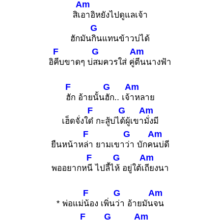
Am
สิเ
อาอิหยังไปดูแลเจ้า
G
ฮักมัน
กินแทนข้าวบ่ได้
F
G
Am
อิ
คีบขาดๆ บ่
สมควรใส่ คู่
ตีนนางฟ้า
F
G
Am
ฮัก อ้ายนั้น
ฮัก.. เจ้
าหลาย
F
G
Am
เฮ็ดจั่งใ
ด๋ กะสู้บ่ไ
ด้ผู้เขา
มั่งมี
F
G
Am
ยืนหน้าห
ล่า ยามเขา
ว่า บักค
นบ่ดี
F
G
Am
พออยากห
นี ไปลี้ไ
ห้ อยู่ใต้เ
ถียงนา
F
G
Am
* พ่อแม่
น้อง เพิ่น
ว่า อ้ายมัน
จน
F
G
Am