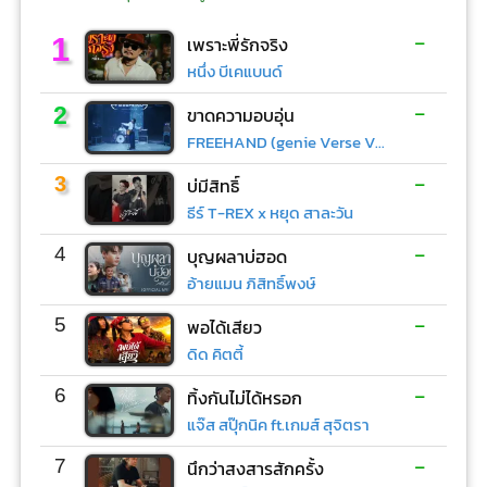
-
1
เพราะพี่รักจริง
หนึ่ง บีเคแบนด์
-
2
ขาดความอบอุ่น
FREEHAND (genie Verse Vol.1)
-
3
บ่มีสิทธิ์
ธีร์ T-REX x หยุด สาละวัน
-
4
บุญผลาบ่ฮอด
อ้ายแมน ภิสิทธิ์พงษ์
-
5
พอได้เสียว
ดิด คิตตี้
-
6
ทิ้งกันไม่ได้หรอก
แจ๊ส สปุ๊กนิค ft.เกมส์ สุจิตรา
-
7
นึกว่าสงสารสักครั้ง