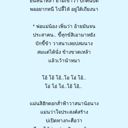
ยืนหน้าหล่า ยามเขาว่า บักคนบ่ดี
พออยากหนี ไปลี้ไห้ อยู่ใต้เถียงนา
* พ่อแม่น้อง เพิ่นว่า อ้ายมันจน
ประสาคน.. ขี้ทุกข์สิเอามาหยัง
บักขี้ข้า วาสนาเลยบ่สมนาง
สมแต่ได้นั่ง ข้างขวดเหล้า
แล้วเว้านำหมา
โอ้ โอ้ โอ้..โอ โอ่ โอ้..
โอ่ โอ่ โอ่..โอ้ โอ้..
แม่นสิฮักดอกส่ำฟ้าวาสนาน้อนาง
แม่นว่าใจประสงค์สร้าง
บ่เปิดทางกะคือว่า