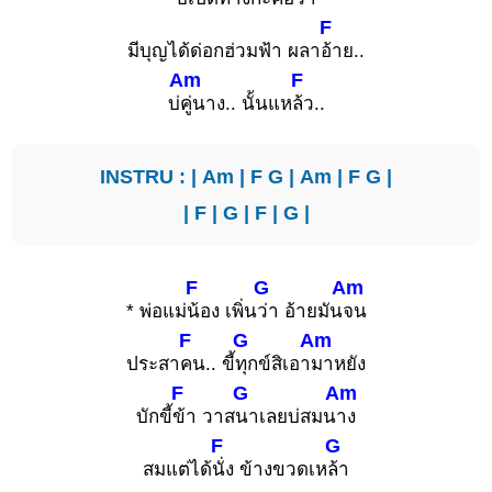
F
มีบุญได้ด่อกฮ่วมฟ้า ผลา
อ้าย..
Am
F
บ่
คู่นาง.. นั้นแห
ล้ว..
INSTRU : |
Am
|
F
G
|
Am
|
F
G
|
|
F
|
G
|
F
|
G
|
F
G
Am
* พ่อแม่
น้อง เพิ่น
ว่า อ้ายมัน
จน
F
G
Am
ประสา
คน.. ขี้
ทุกข์สิเอา
มาหยัง
F
G
Am
บักขี้
ข้า วาส
นาเลยบ่สมน
าง
F
G
สมแต่ได้
นั่ง ข้างขวดเห
ล้า