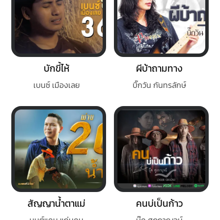
บักขี้ไห้
ผีบ้าถามทาง
เบนซ์ เมืองเลย
บิ๊กวัน กันทรลักษ์
สัญญาน้ำตาแม่
คนบ่เป็นก้าว
มนต์แคน แก่นคูน
บุ๊ค ศุภกาญจน์