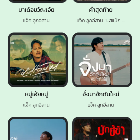
มาเด้อขวัญเอ้ย
คำสุดท้าย
แจ็ค ลูกอีสาน
แจ็ค ลูกอีสาน ft.สแน็ก อัจฉรีย์
หมู่เอ้ยหมู่
จั่งมาฮักกันใหม่
แจ็ค ลูกอีสาน
แจ็ค ลูกอีสาน