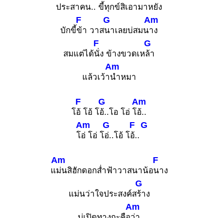
ประสา
คน.. ขี้
ทุกข์สิเอา
มาหยัง
F
G
Am
บักขี้
ข้า วาส
นาเลยบ่สมน
าง
F
G
สมแต่ได้
นั่ง ข้างขวดเห
ล้า
Am
แล้วเว้า
นำหมา
F
G
Am
โ
อ้ โอ้ โ
อ้..โอ โอ่ โ
อ้..
Am
G
F
G
โ
อ่ โอ่ โ
อ่..โอ้ โ
อ้..
Am
F
แ
ม่นสิฮักดอกส่ำฟ้าวาสนาน้อ
นาง
G
แม่นว่าใจประสงค์ส
ร้าง
Am
บ่เปิดทางกะคือ
ว่า