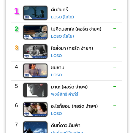
-
1
คืนจันทร์
LOSO (โลโซ)
-
2
ไม่คิดนอกใจ (คอร์ด ง่ายๆ)
LOSO (โลโซ)
-
3
ใจสั่งมา (คอร์ด ง่ายๆ)
LOSO
-
4
ซมซาน
LOSO
-
5
มานะ (คอร์ด ง่ายๆ)
พงษ์สิทธิ์ คำภีร์
-
6
อะไรก็ยอม (คอร์ด ง่ายๆ)
LOSO
-
7
คืนที่ดาวเต็มฟ้า
ปราโมทย์ วิเลปะนะ