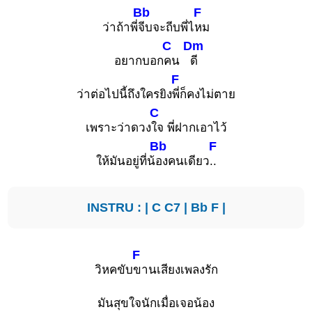
Bb
F
ว่าถ้าพี่
จีบจะถีบพี่ไ
หม
C
Dm
อยากบอก
คน
ดี
F
ว่าต่อไปนี้ถึงใครยิง
พี่ก็คงไม่ตาย
C
เพราะว่าดวง
ใจ พี่ฝากเอาไว้
Bb
F
ให้มันอยู่ที่น้
องคนเดียว
..
INSTRU : |
C
C7
|
Bb
F
|
F
วิหคขับ
ขานเสียงเพลงรัก
มันสุขใจนักเมื่อเจอน้อง