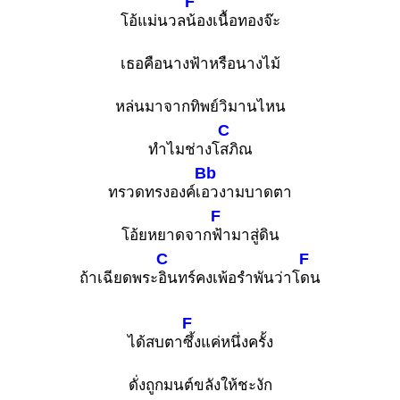
F
โอ้แม่นวล
น้องเนื้อทองจ๊ะ
เธอคือนางฟ้าหรือนางไม้
หล่นมาจากทิพย์วิมานไหน
C
ทำไมช่างโ
สภิณ
Bb
ทรวดทรงองค์เ
อวงามบาดตา
F
โอ้ยหยาดจาก
ฟ้ามาสู่ดิน
C
F
ถ้าเฉียดพระ
อินทร์คงเพ้อรำพันว่าโ
ดน
F
ได้สบตา
ซึ้งแค่หนึ่งครั้ง
ดั่งถูกมนต์ขลังให้ชะงัก