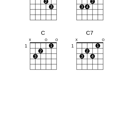
2
2
3
3
4
C
C7
X
O
O
X
O
1
1
1
1
2
2
3
3
4
Bb
Am
X
X
O
X
O
O
1
1
1
1
2
3
3
4