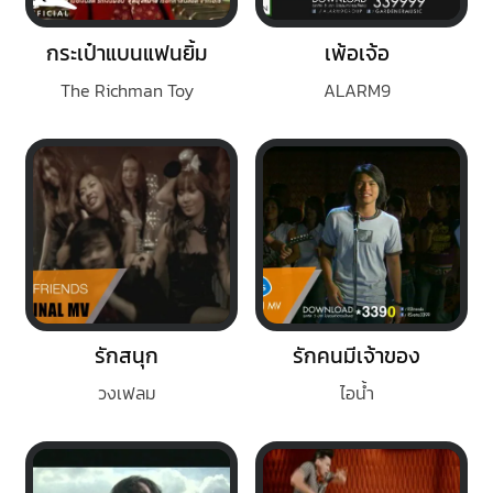
กระเป๋าแบนแฟนยิ้ม
เพ้อเจ้อ
The Richman Toy
ALARM9
รักสนุก
รักคนมีเจ้าของ
วงเฟลม
ไอน้ำ