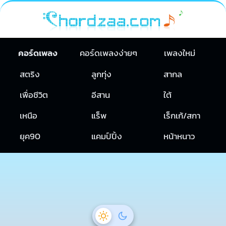
คอร์ดเพลง
คอร์ดเพลงง่ายๆ
เพลงใหม่
สตริง
ลูกทุ่ง
สากล
เพื่อชีวิต
อีสาน
ใต้
เหนือ
แร็พ
เร็กเก้/สกา
ยุค90
แคมป์ปิ้ง
หน้าหนาว