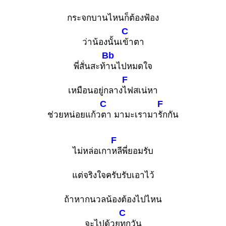
กระจกบานไหนก็ต้องฟ้อง
C
ว่าน้องนั้นเ
ข้าตา
Bb
พี่สั่นสะท้
านไปหมดใจ
F
เหมือนอยู่กลาง
ไฟสเน่หา
C
F
ช่วยหน่อยแก้ว
ตา มามะเรามา
รักกัน
F
ไม่หล่อเกา
หลีพี่ยอมรับ
แต่จริงใจครับรับเอาไว้
ถ้าหากนวลน้องต้องไปไหน
C
จะไปด้วย
ทุกวัน