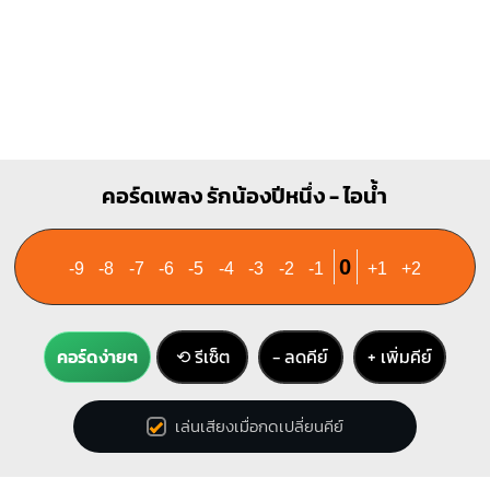
คอร์ดเพลง รักน้องปีหนึ่ง - ไอน้ำ
0
-9
-8
-7
-6
-5
-4
-3
-2
-1
+1
+2
คอร์ดง่ายๆ
⟲ รีเซ็ต
− ลดคีย์
+ เพิ่มคีย์
เล่นเสียงเมื่อกดเปลี่ยนคีย์