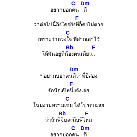
C
Dm
อยากบอก
คน
ดี
F
ว่าต่อไปนี้ถึงใครยิง
พี่ก็คงไม่ตาย
C
เพราะว่าดวง
ใจ พี่ฝากเอาไว้
Bb
F
ให้มันอยู่ที่น้
องคนเดียว
..
Dm
* อยากบอกคน
ดีว่าพี่ปีสอง
F
รักน้องปีห
นึ่งจังเลย
C
โฉมงามทรามเ
ชย ได้โปรดเฉลย
Bb
F
ว่าถ้าพี่
จีบจะถีบพี่ไ
หม
C
Dm
อยากบอก
คน
ดี