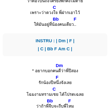
ว่าต่อไปนี้ถึงใครยิง
พี่ก็คงไม่ตาย
C
เพราะว่าดวง
ใจ พี่ฝากเอาไว้
Bb
F
ให้มันอยู่ที่น้
องคนเดียว
..
INSTRU : |
Dm
|
F
|
|
C
|
Bb
F
Am
C
|
Dm
* อยากบอกคน
ดีว่าพี่ปีสอง
F
รักน้องปีห
นึ่งจังเลย
C
โฉมงามทรามเ
ชย ได้โปรดเฉลย
Bb
F
ว่าถ้าพี่
จีบจะถีบพี่ไ
หม