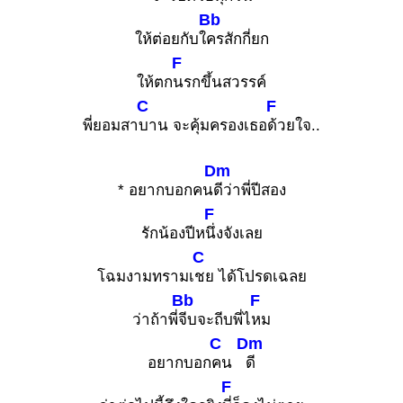
Bb
ให้ต่อยกับใ
ครสักกี่ยก
F
ให้ตก
นรกขึ้นสวรรค์
C
F
พี่ยอมสา
บาน จะคุ้มครองเธอ
ด้วยใจ..
Dm
* อยากบอกคน
ดีว่าพี่ปีสอง
F
รักน้องปีห
นึ่งจังเลย
C
โฉมงามทรามเ
ชย ได้โปรดเฉลย
Bb
F
ว่าถ้าพี่
จีบจะถีบพี่ไ
หม
C
Dm
อยากบอก
คน
ดี
F