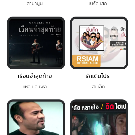
ลาบานูน
เบิร์ด เสก
เรือนจำสุดท้าย
รักเติมโปร
แหลม สมพล
เส้นเล็ก