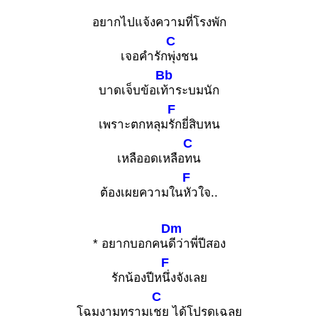
อยากไปแจ้งความที่โรงพัก
C
เจอคำรัก
พุ่งชน
Bb
บาดเจ็บข้อเ
ท้าระบมนัก
F
เพราะตกหลุม
รักยี่สิบหน
C
เหลืออดเหลือ
ทน
F
ต้องเผยความใน
หัวใจ..
Dm
* อยากบอกคน
ดีว่าพี่ปีสอง
F
รักน้องปีห
นึ่งจังเลย
C
โฉมงามทรามเ
ชย ได้โปรดเฉลย