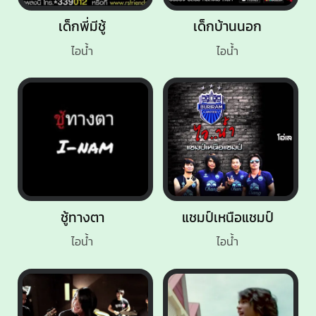
เด็กพี่มีชู้
เด็กบ้านนอก
ไอน้ำ
ไอน้ำ
ชู้ทางตา
แชมป์เหนือแชมป์
ไอน้ำ
ไอน้ำ