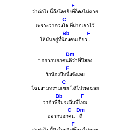
F
ว่าต่อไปนี้ถึงใครยิง
พี่ก็คงไม่ตาย
C
เพราะว่าดวง
ใจ พี่ฝากเอาไว้
Bb
F
ให้มันอยู่ที่น้
องคนเดียว
..
Dm
* อยากบอกคน
ดีว่าพี่ปีสอง
F
รักน้องปีห
นึ่งจังเลย
C
โฉมงามทรามเ
ชย ได้โปรดเฉลย
Bb
F
ว่าถ้าพี่
จีบจะถีบพี่ไ
หม
C
Dm
อยากบอก
คน
ดี
F