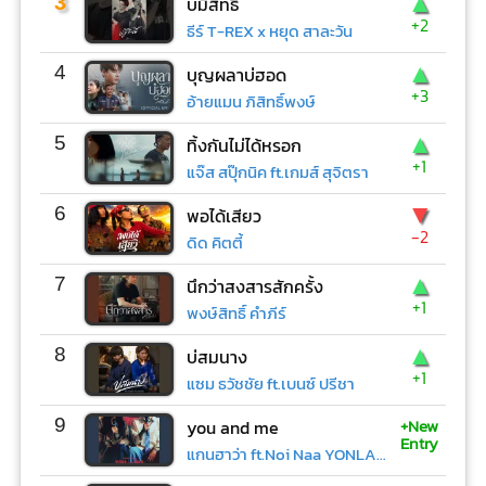
▲
3
บ่มีสิทธิ์
+2
ธีร์ T-REX x หยุด สาละวัน
▲
4
บุญผลาบ่ฮอด
+3
อ้ายแมน ภิสิทธิ์พงษ์
▲
5
ทิ้งกันไม่ได้หรอก
+1
แจ๊ส สปุ๊กนิค ft.เกมส์ สุจิตรา
▼
6
พอได้เสียว
-2
ดิด คิตตี้
▲
7
นึกว่าสงสารสักครั้ง
+1
พงษ์สิทธิ์ คำภีร์
▲
8
บ่สมนาง
+1
แซม ธวัชชัย ft.เบนซ์ ปรีชา
+New
9
you and me
Entry
แกนฮาว่า ft.Noi Naa YONLAPA