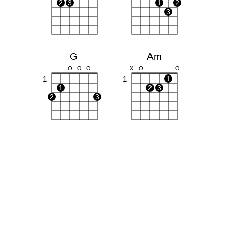
2
3
1
2
3
G
Am
O
O
O
X
O
O
1
1
1
1
2
3
2
3
Bm
C
X
X
O
O
1
1
1
1
1
2
2
3
3
4