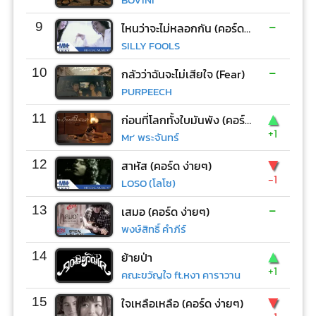
-
9
ไหนว่าจะไม่หลอกกัน (คอร์ด ง่ายๆ)
SILLY FOOLS
-
10
กลัวว่าฉันจะไม่เสียใจ (Fear)
PURPEECH
▲
11
ก่อนที่โลกทั้งใบมันพัง (คอร์ด ง่ายๆ)
+1
Mr’ พระจันทร์
▼
12
สาหัส (คอร์ด ง่ายๆ)
-1
LOSO (โลโซ)
-
13
เสมอ (คอร์ด ง่ายๆ)
พงษ์สิทธิ์ คำภีร์
▲
14
ย้ายป่า
+1
คณะขวัญใจ ft.หงา คาราวาน
▼
15
ใจเหลือเหลือ (คอร์ด ง่ายๆ)