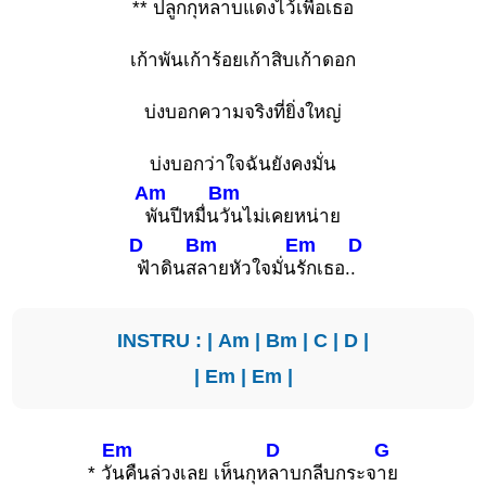
**
ปลูกกุหลาบแดงไว้เพื่อเธอ
เก้าพันเก้าร้อยเก้าสิบเก้าดอก
บ่งบอกความจริงที่ยิ่งใหญ่
บ่งบอกว่าใจฉันยังคงมั่น
Am
Bm
พันปีหมื่น
วันไม่เคยหน่าย
D
Bm
Em
D
ฟ้าดินส
ลายหัวใจมั่น
รักเธอ.
.
INSTRU : |
Am
|
Bm
|
C
|
D
|
|
Em
|
Em
|
Em
D
G
* วั
นคืนล่วงเลย เห็นกุห
ลาบกลีบกระจ
าย