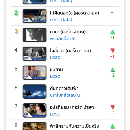
LOSO (โลโซ)
-
2
ไม่คิดนอกใจ (คอร์ด ง่ายๆ)
LOSO (โลโซ)
▲
3
มานะ (คอร์ด ง่ายๆ)
+1
พงษ์สิทธิ์ คำภีร์
▼
4
ใจสั่งมา (คอร์ด ง่ายๆ)
-1
LOSO
▲
5
ซมซาน
+2
LOSO
-
6
คืนที่ดาวเต็มฟ้า
ปราโมทย์ วิเลปะนะ
▼
7
อะไรก็ยอม (คอร์ด ง่ายๆ)
-2
LOSO
▲
8
ฟ้าสีครามกับความเป็นจริง