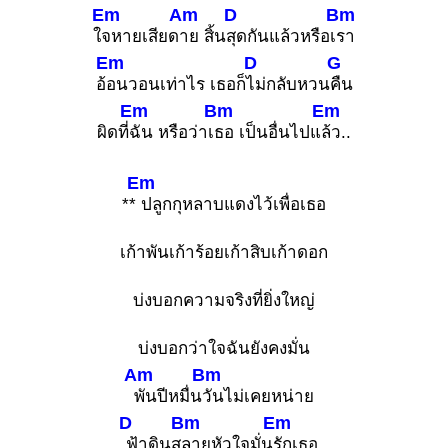
Em
Am
D
Bm
ใ
จหายเสียด
าย สิ้น
สุดกันแล้วหรือเ
รา
Em
D
G
อ้
อนวอนเท่าไร เธอก็
ไม่กลับหวน
คืน
Em
Bm
Em
ผิดที่
ฉัน หรือว่าเ
ธอ เป็นอื่นไปแ
ล้ว..
Em
**
ปลูกกุหลาบแดงไว้เพื่อเธอ
เก้าพันเก้าร้อยเก้าสิบเก้าดอก
บ่งบอกความจริงที่ยิ่งใหญ่
บ่งบอกว่าใจฉันยังคงมั่น
Am
Bm
พันปีหมื่น
วันไม่เคยหน่าย
D
Bm
Em
ฟ้าดินส
ลายหัวใจมั่น
รักเธอ..