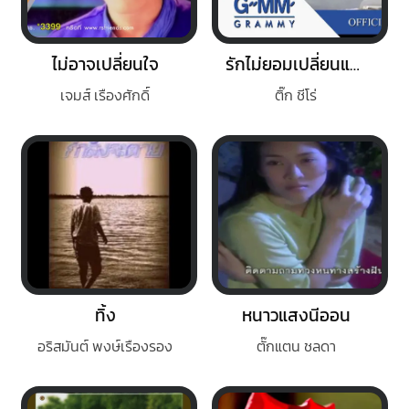
ไม่อาจเปลี่ยนใจ
รักไม่ยอมเปลี่ยนแปลง
เจมส์ เรืองศักดิ์
ติ๊ก ชีโร่
ทิ้ง
หนาวแสงนีออน
อริสมันต์ พงษ์เรืองรอง
ตั๊กแตน ชลดา