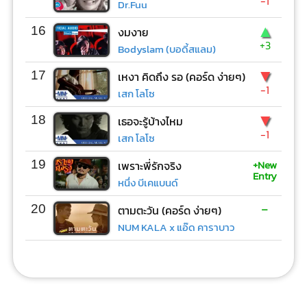
-1
Dr.Fuu
▲
16
งมงาย
+3
Bodyslam (บอดี้สแลม)
▼
17
เหงา คิดถึง รอ (คอร์ด ง่ายๆ)
-1
เสก โลโซ
▼
18
เธอจะรู้บ้างไหม
-1
เสก โลโซ
+New
19
เพราะพี่รักจริง
Entry
หนึ่ง บีเคแบนด์
-
20
ตามตะวัน (คอร์ด ง่ายๆ)
NUM KALA x แอ๊ด คาราบาว