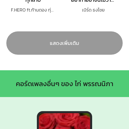
F.HERO ft.ก้านตอง ทุ่งเงิน x SARAN
เบิร์ด ธงไชย
แสดงเพิ่มเติม
คอร์ดเพลงอื่นๆ ของ ไก่ พรรณนิภา