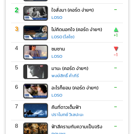
-
2
ใจสั่งมา (คอร์ด ง่ายๆ)
LOSO
▲
3
ไม่คิดนอกใจ (คอร์ด ง่ายๆ)
+1
LOSO (โลโซ)
▼
4
ซมซาน
-1
LOSO
-
5
มานะ (คอร์ด ง่ายๆ)
พงษ์สิทธิ์ คำภีร์
-
6
อะไรก็ยอม (คอร์ด ง่ายๆ)
LOSO
-
7
คืนที่ดาวเต็มฟ้า
ปราโมทย์ วิเลปะนะ
-
8
ฟ้าสีครามกับความเป็นจริง
BOVINI