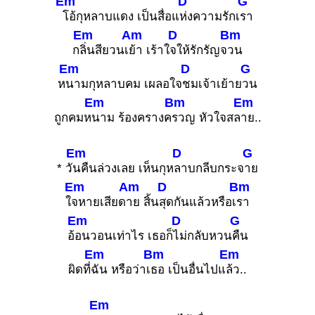
Em
D
G
โอ้กุหลาบแดง เป็นสื่อแ
ห่งความรักเ
รา
Em
Am
D
Bm
ก
ลิ่นสียวนเ
ย้า เร้าใ
จให้รักรัญจ
วน
Em
D
G
ห
นามกุหลาบคม เผลอใจ
ชมเจ้าเย้าย
วน
Em
Bm
Em
ถูกคมห
นาม ร้องครางค
รวญ หัวใจสล
าย..
Em
D
G
* วั
นคืนล่วงเลย เห็นกุห
ลาบกลีบกระจ
าย
Em
Am
D
Bm
ใ
จหายเสียด
าย สิ้น
สุดกันแล้วหรือเ
รา
Em
D
G
อ้
อนวอนเท่าไร เธอก็
ไม่กลับหวน
คืน
Em
Bm
Em
ผิดที่
ฉัน หรือว่าเ
ธอ เป็นอื่นไปแ
ล้ว..
Em