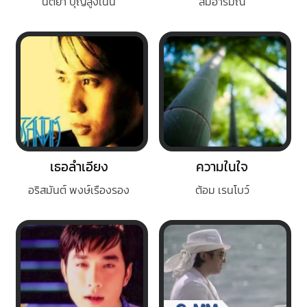
นิตยา บุญสูงเนิน
สมอารมณ์
เธอลำเอียง​
ความในใจ
อริสมันต์ พงษ์เรืองรอง
ต้อม เรนโบว์