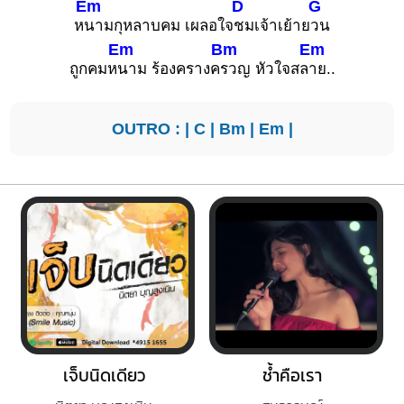
Em
D
G
ห
นามกุหลาบคม เผลอใจ
ชมเจ้าเย้าย
วน
Em
Bm
Em
ถูกคมห
นาม ร้องครางค
รวญ หัวใจสล
าย..
OUTRO : |
C
|
Bm
|
Em
|
เจ็บนิดเดียว
ช้ำคือเรา