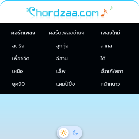
คอร์ดเพลง
คอร์ดเพลงง่ายๆ
เพลงใหม่
สตริง
ลูกทุ่ง
สากล
เพื่อชีวิต
อีสาน
ใต้
เหนือ
แร็พ
เร็กเก้/สกา
ยุค90
แคมป์ปิ้ง
หน้าหนาว