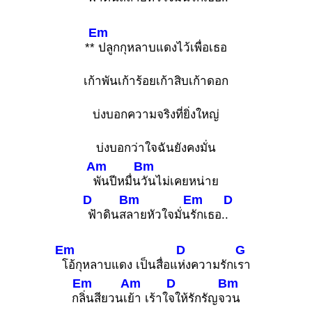
Em
**
ปลูกกุหลาบแดงไว้เพื่อเธอ
เก้าพันเก้าร้อยเก้าสิบเก้าดอก
บ่งบอกความจริงที่ยิ่งใหญ่
บ่งบอกว่าใจฉันยังคงมั่น
Am
Bm
พันปีหมื่น
วันไม่เคยหน่าย
D
Bm
Em
D
ฟ้าดินส
ลายหัวใจมั่น
รักเธอ.
.
Em
D
G
โอ้กุหลาบแดง เป็นสื่อแ
ห่งความรักเ
รา
Em
Am
D
Bm
ก
ลิ่นสียวนเ
ย้า เร้าใ
จให้รักรัญจ
วน