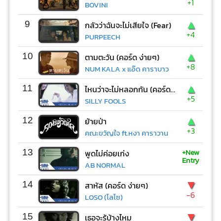
+1
BOVINI
▲
9
กลัวว่าฉันจะไม่เสียใจ (Fear)
+4
PURPEECH
▲
10
ตามตะวัน (คอร์ด ง่ายๆ)
+8
NUM KALA x แอ๊ด คาราบาว
▲
11
ไหนว่าจะไม่หลอกกัน (คอร์ด ง่ายๆ)
+5
SILLY FOOLS
▲
12
ย้ายป่า
+3
คณะขวัญใจ ft.หงา คาราวาน
+New
13
พูดไม่ค่อยเก่ง
Entry
AB NORMAL
▼
14
สาหัส (คอร์ด ง่ายๆ)
-6
LOSO (โลโซ)
▼
15
เธอจะรู้บ้างไหม