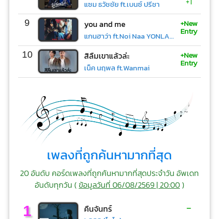
+1
แซม ธวัชชัย ft.เบนซ์ ปรีชา
+New
9
you and me
Entry
แกนฮาว่า ft.Noi Naa YONLAPA
+New
10
สิลืมเขาแล้วล่ะ
Entry
เน็ค นฤพล ft.Wanmai
เพลงที่ถูกค้นหามากที่สุด
20 อันดับ คอร์ดเพลงที่ถูกค้นหามากที่สุดประจำวัน อัพเดท
อันดับทุกวัน (
ข้อมูลวันที่ 06/08/2569 | 20:00
)
-
1
คืนจันทร์