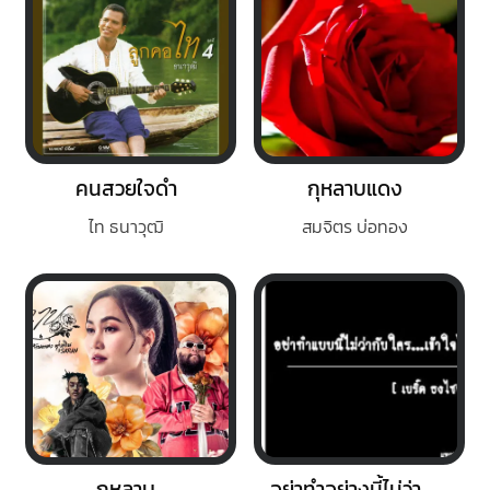
คนสวยใจดำ
กุหลาบแดง
ไท ธนาวุฒิ
สมจิตร บ่อทอง
กุหลาบ
อย่าทำอย่างนี้ไม่ว่ากับใคร