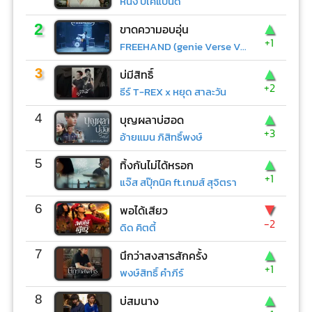
หนึ่ง บีเคแบนด์
▲
2
ขาดความอบอุ่น
+1
FREEHAND (genie Verse Vol.1)
▲
3
บ่มีสิทธิ์
+2
ธีร์ T-REX x หยุด สาละวัน
▲
4
บุญผลาบ่ฮอด
+3
อ้ายแมน ภิสิทธิ์พงษ์
▲
5
ทิ้งกันไม่ได้หรอก
+1
แจ๊ส สปุ๊กนิค ft.เกมส์ สุจิตรา
▼
6
พอได้เสียว
-2
ดิด คิตตี้
▲
7
นึกว่าสงสารสักครั้ง
+1
พงษ์สิทธิ์ คำภีร์
▲
8
บ่สมนาง