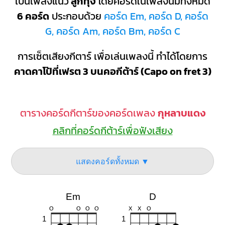
เป็นเพลงแนว
ลูกทุ่ง
โดยคอร์ดในเพลงนี้มีทั้งหมด
6 คอร์ด
ประกอบด้วย
คอร์ด Em, คอร์ด D, คอร์ด
G, คอร์ด Am, คอร์ด Bm, คอร์ด C
การเซ็ตเสียงกีตาร์ เพื่อเล่นเพลงนี้ ทำได้โดยการ
คาดคาโป้ที่เฟรต 3 บนคอกีต้าร์ (Capo on fret 3)
ตารางคอร์ดกีตาร์ของคอร์ดเพลง
กุหลาบแดง
คลิกที่คอร์ดกีต้าร์เพื่อฟังเสียง
แสดงคอร์ดทั้งหมด ▼
Em
D
O
O
O
O
X
X
O
1
1