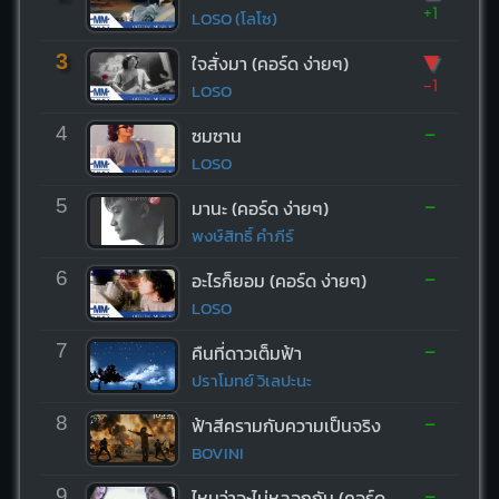
+1
LOSO (โลโซ)
▼
3
ใจสั่งมา (คอร์ด ง่ายๆ)
-1
LOSO
-
4
ซมซาน
LOSO
-
5
มานะ (คอร์ด ง่ายๆ)
พงษ์สิทธิ์ คำภีร์
-
6
อะไรก็ยอม (คอร์ด ง่ายๆ)
LOSO
-
7
คืนที่ดาวเต็มฟ้า
ปราโมทย์ วิเลปะนะ
-
8
ฟ้าสีครามกับความเป็นจริง
BOVINI
-
9
ไหนว่าจะไม่หลอกกัน (คอร์ด ง่ายๆ)