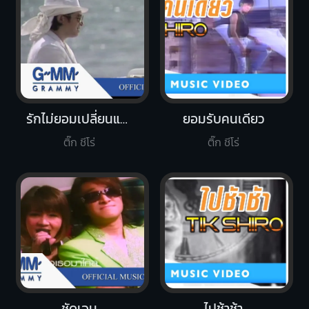
รักไม่ยอมเปลี่ยนแปลง
ยอมรับคนเดียว
ติ๊ก ชีโร่
ติ๊ก ชีโร่
ชัดเจน
ไปช้าช้า