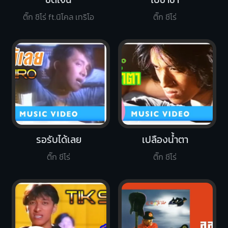
ติ๊ก ชิโร่ ft.นิโคล เทริโอ
ติ๊ก ชีโร่
รอรับได้เลย
เปลืองน้ำตา
ติ๊ก ชีโร่
ติ๊ก ชีโร่