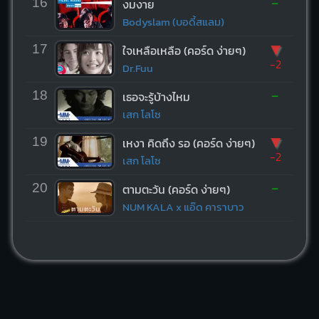
-
16
งมงาย
Bodyslam (บอดี้สแลม)
▼
17
ใจเหลือเหลือ (คอร์ด ง่ายๆ)
-2
Dr.Fuu
-
18
เธอจะรู้บ้างไหม
เสก โลโซ
▼
19
เหงา คิดถึง รอ (คอร์ด ง่ายๆ)
-2
เสก โลโซ
-
20
ตามตะวัน (คอร์ด ง่ายๆ)
NUM KALA x แอ๊ด คาราบาว