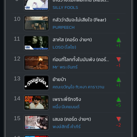
SILLY FOOLS
-
10
กลัวว่าฉันจะไม่เสียใจ (Fear)
PURPEECH
▲
11
สาหัส (คอร์ด ง่ายๆ)
+1
LOSO (โลโซ)
▼
12
ก่อนที่โลกทั้งใบมันพัง (คอร์ด ง่ายๆ)
-1
Mr’ พระจันทร์
▲
13
ย้ายป่า
+1
คณะขวัญใจ ft.หงา คาราวาน
▲
14
เพราะพี่รักจริง
+5
หนึ่ง บีเคแบนด์
▼
15
เสมอ (คอร์ด ง่ายๆ)
-2
พงษ์สิทธิ์ คำภีร์