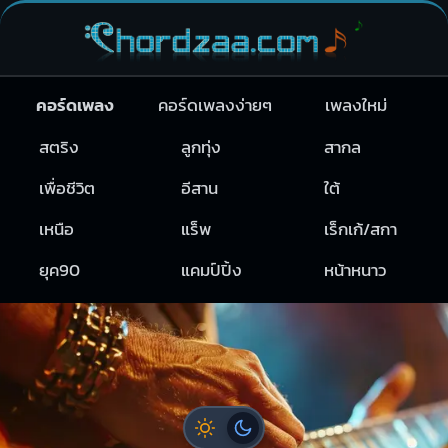
คอร์ดเพลง
คอร์ดเพลงง่ายๆ
เพลงใหม่
สตริง
ลูกทุ่ง
สากล
เพื่อชีวิต
อีสาน
ใต้
เหนือ
แร็พ
เร็กเก้/สกา
ยุค90
แคมป์ปิ้ง
หน้าหนาว