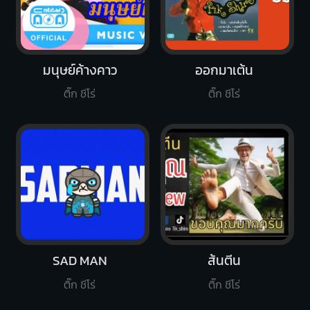
มนุษย์ค้างคาว
ออกมาเต้น
ติ๊ก ชีโร่
ติ๊ก ชีโร่
SAD MAN
ส้นตีน
ติ๊ก ชีโร่
ติ๊ก ชีโร่