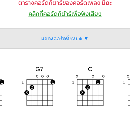
ตารางคอร์ดกีตาร์ของคอร์ดเพลง
มิดะ
คลิกที่คอร์ดกีต้าร์เพื่อฟังเสียง
แสดงคอร์ดทั้งหมด ▼
G7
C
O
O
O
X
O
O
O
1
1
1
1
1
1
2
2
3
3
Am