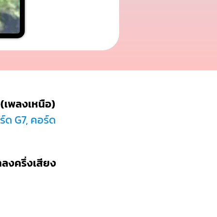
(เพลงเหนือ)
์ด G7, คอร์ด
ำลงครึ่งเสียง