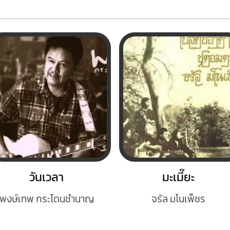
วันเวลา
มะเมี๊ยะ
พงษ์เทพ กระโดนชำนาญ
จรัล มโนเพ็ชร