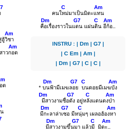
7
C
Am
ย
คนใ
หม่มาเป็นมิดะแ
ทน
Dm
G7
C
Am
ะ
คื
อเรื่องราวในแ
ดน แผ่น
ดิน อี
ก้อ..
Am
ฮู้วิ
ชา
INSTRU : |
Dm
|
G7
|
Am
สาวก
อด
|
C
Em
|
Am
|
|
Dm
|
G7
|
C
|
C
|
Am
Dm
G7
C
Am
อด
* บ
นฟ้ามีเมฆล
อย
บนดอยมีเมฆ
บัง
Dm
G7
C
Am
มีสาวงามชื่อ
ดัง อยู่ห
ลังแดนดง
ป่า
m
Dm
G7
C
Am
ดน
มี
กะลาล่าเ
ซอ มีห
นุ่มๆ เผลอฮ้อง
หา
7
Dm
G7
C
Am
ป
มี
สาวงามขึ้น
มา แล้ว
มี มิด
ะ..