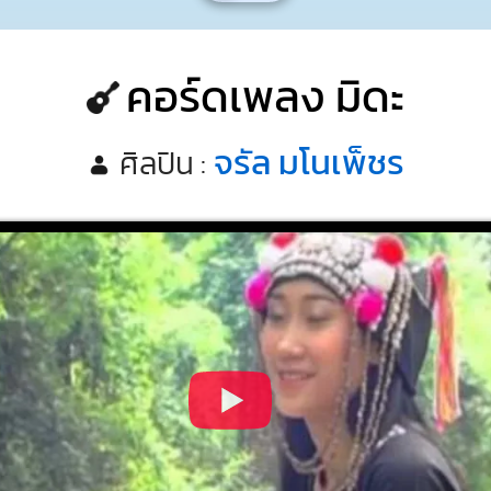
คอร์ดเพลง มิดะ
จรัล มโนเพ็ชร
ศิลปิน :