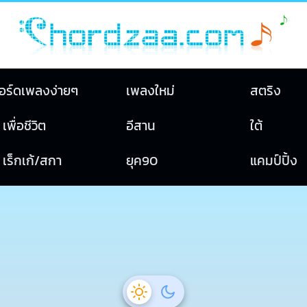
อร์ดเพลงง่ายๆ
เพลงใหม่
สตริง
เพื่อชีวิต
อีสาน
ใต้
เร็กเก้/สกา
ยุค90
แคมป์ปิ้ง