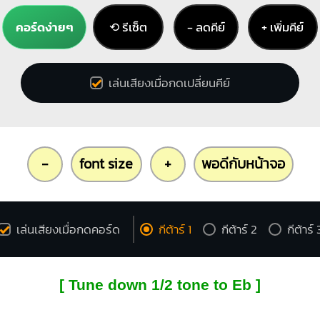
คอร์ดง่ายๆ
⟲ รีเซ็ต
− ลดคีย์
+ เพิ่มคีย์
เล่นเสียงเมื่อกดเปลี่ยนคีย์
-
font size
+
พอดีกับหน้าจอ
เล่นเสียงเมื่อกดคอร์ด
กีต้าร์ 1
กีต้าร์ 2
กีต้าร์ 
[ Tune down 1/2 tone to Eb ]