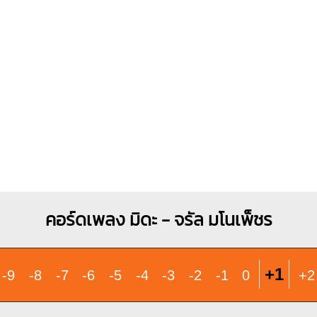
X
O
O
1
1
2
3
คอร์ดเพลง มิดะ - จรัล มโนเพ็ชร
+1
-9
-8
-7
-6
-5
-4
-3
-2
-1
0
+2