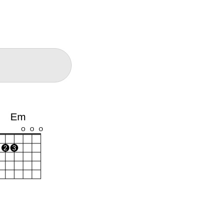
Em
O
O
O
2
3