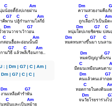
C
Am
Dm
G
ุ่ม
น้อยตี้ยังบ่เกยผ่
าน
ค
วามสวยงามคือภั
G7
C
Am
C
Am
ราคีพ
าน บ่
ฮู้ก๋านกามโล
กีย์
ถูกเ
ลือกไว้เป็นมิ
ด
Dm
G7
Dm
G7
C
ยั่วย
วนวาจาเว้าว
อน
หนุ่มใ
ดบ่เกยชิด
ชม บ่
สมสู่
C
Am
Dm
G7
C
อก
สอนฮื้อละอ่อนนั้น
มี
ห
มดหนทางขึ้น
มา บน
ลาน
G7
C
Am
้กามวิ
ธี แล้วพ
ลีเรือนก
าย..
Dm
G7
ห
มดปัญญาดิ้น
รน
C
 : |
Dm
|
G7
|
C
|
Am
|
มืด
มนเหมือนคนตาบ
Dm
G7
|
Dm
|
G7
|
C
|
C
|
ค
นแล้วคนเล่าก
อด
C
A
Dm
G7
ทอด
กายในดงดินแ
ง
ามเหลือคำรำ
พัน
Dm
G
C
Am
จน
วัยโรยราร่วงไ
ป็นห
มันและเป็นห
ม้าย