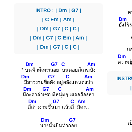
INTRO : |
Dm
|
G7
|
หน
Dm
|
C
Em
|
Am
|
ยั
งไร้
|
Dm
|
G7
|
C
|
C
|
|
Dm
|
G7
|
C
Em
|
Am
|
|
Dm
|
G7
|
C
|
C
|
บ
Dm
ค
วามฮู
Dm
G7
C
Am
* บ
นฟ้ามีเมฆล
อย
บนดอยมีเมฆ
บัง
Dm
G7
C
Am
INSTRU
มีสาวงามชื่อ
ดัง อยู่ห
ลังแดนดง
ป่า
Dm
G7
C
Am
มี
กะลาล่าเ
ซอ มีห
นุ่มๆ เผลอฮ้อง
หา
Dm
G7
C
Am
มี
สาวงามขึ้น
มา แล้ว
มี มิ
ดะ..
Dm
G7
เ
น
างนั้นยืนท่าก
อย