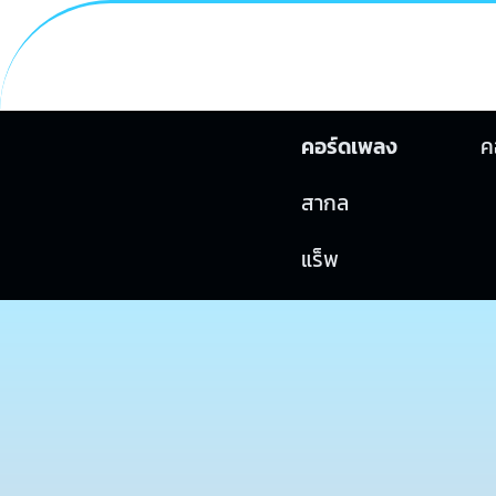
คอร์ดเพลง
ค
สากล
แร็พ