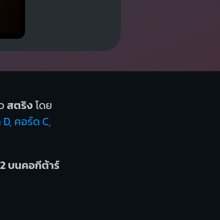
ว
สตริง
โดย
 D, คอร์ด C,
2 บนคอกีต้าร์