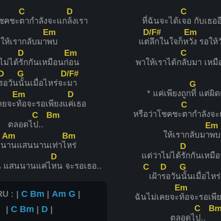
C
D
C
โชคชะ
ตากำลังจะแก
ล้งเรา
ที่ฉันจะได้เ
จอ กับเธออ
Em
D/F#
Em
ให้เรากลับมา
พบ
แต่
ลึกในใจก็ห
วัง รอให้
D
Em
C
ไม่ได้
รักกันเหมือนก่
อน
พาให้เราได้ก
ลับมา เหมื
D
G
D/F#
รอวัน
นั้นเมื่อไหร่จะ
มา
G
* แค่เพียงถูก
ที่ แต่ผิด
Em
D
เคยจะ
ท้อจะรอเพียงแ
ค่เธอ
C
หรือว่าโชคชะ
ตากำลังจะ
C
Bm
ตลอดไ
ป..
Em
ให้เรากลับมา
พบ
Am
Bm
าน
านแสนนานเท่าไ
หร่
D
แต่ว่าไม่ได้
รักกันเหมือ
D
น แสนนานแค่ไ
หน จะรอเธอ..
C
D
G
เฝ้า
รอวัน
นั้นเมื่อไหร
Em
U : |
C
Bm
|
Am
G
|
ฉันไม่เคยจะ
ท้อจะรอเพี
C
B
|
C
Bm
|
D
|
ตลอดไ
ป..