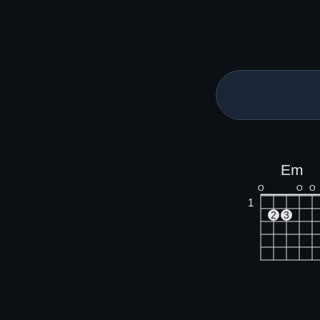
Em
O
O
O
1
2
3