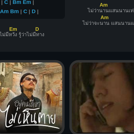
|
C
|
Bm
Em
|
Am
ไม่ว่าน
านแสนนานเท่
Am
Bm
|
C
|
D
|
Am
ไม่ว่าจะน
าน แสนนานแ
Em
D
าไม่มีห
วัง รู้ว่าไม่มี
ทาง