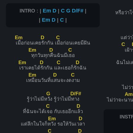
INTRO : |
Em
D
|
C
G
D/F#
|
หรือว่า
|
Em
D
|
C
|
Em
D
C
แต่ว่า
เ
มื่อก่อนเคย
รักกัน เ
มื่อก่อนเคยมีฝัน
C
Em
D
C
เฝ้า
ทุกวันทุก
คืนฉันมีเ
ธอ
Em
D
C
D
ฉันไม่
เ
ราเคยได้
รักกัน แ
ละเธอก็รั
กฉัน
Em
D
C
เห
มือนวันที่แ
สนจะงด
งาม
ไม่ว่
G
D/F#
Am
รู้ว่าไม่มีห
วัง รู้ว่าไม่มีท
าง
ไม่ว่าจะน
า
C
D
ที่ฉันจะได้เ
จอ กับเธออีกแ
ล้ว
INSTR
Em
D
แต่ลึกในใจก็ห
วัง รอให้วันเว
ลา
C
D