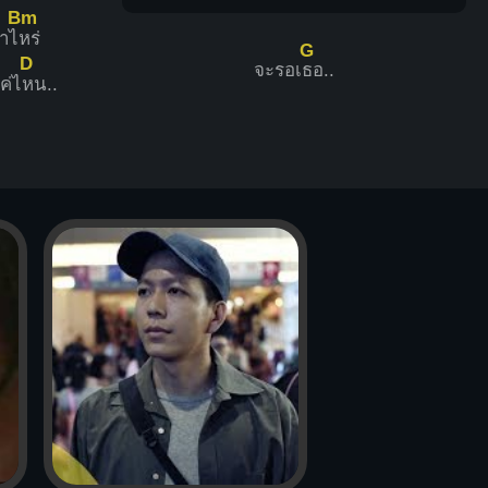
Bm
าไ
หร่
G
D
จะรอเ
ธอ..
ค่ไ
หน..