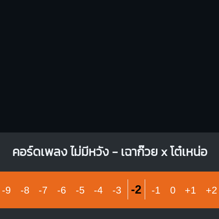
X
X
O
O
1
1
1
1
1
2
3
2
3
4
คอร์ดเพลง ไม่มีหวัง - เฉาก๊วย x โต๋เหน่อ
-2
-9
-8
-7
-6
-5
-4
-3
-1
0
+1
+2