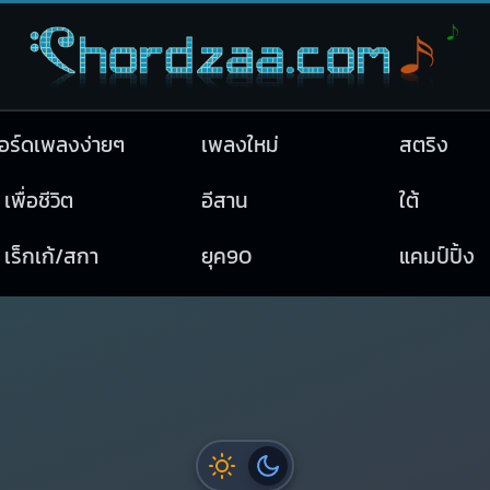
อร์ดเพลงง่ายๆ
เพลงใหม่
สตริง
เพื่อชีวิต
อีสาน
ใต้
เร็กเก้/สกา
ยุค90
แคมป์ปิ้ง