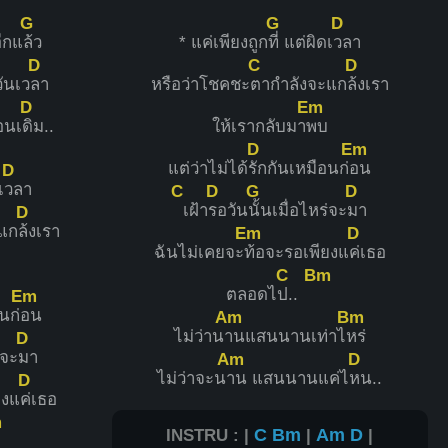
G
G
D
ีกแ
ล้ว
* แค่เพียงถูก
ที่ แต่ผิดเ
วลา
D
C
D
วันเว
ลา
หรือว่าโชคชะ
ตากำลังจะแก
ล้งเรา
D
Em
อนเ
ดิม..
ให้เรากลับมา
พบ
D
Em
แต่ว่าไม่ได้
รักกันเหมือนก่
อน
D
เ
วลา
C
D
G
D
เฝ้า
รอวัน
นั้นเมื่อไหร่จะ
มา
D
แก
ล้งเรา
Em
D
ฉันไม่เคยจะ
ท้อจะรอเพียงแ
ค่เธอ
C
Bm
ตลอดไ
ป..
Em
นก่
อน
Am
Bm
ไม่ว่าน
านแสนนานเท่าไ
หร่
D
่จะ
มา
Am
D
ไม่ว่าจะน
าน แสนนานแค่ไ
หน..
D
ยงแ
ค่เธอ
m
INSTRU : |
C
Bm
|
Am
D
|