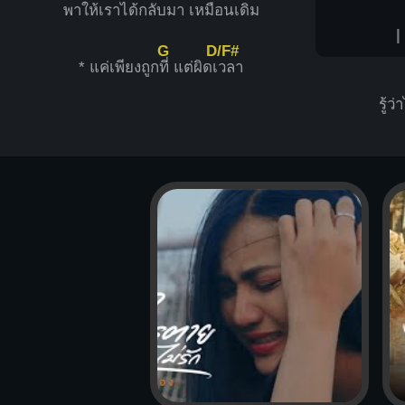
พาให้เราได้ก
ลับมา เหมือนเ
ดิม
|
G
D/F#
* แค่เพียงถูก
ที่ แต่ผิดเ
วลา
รู้ว่