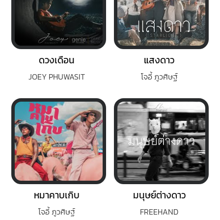
ดวงเดือน
แสงดาว
JOEY PHUWASIT
โจอี้ ภูวศิษฐ์
หมาคาบเกิบ
มนุษย์ต่างดาว
โจอี้ ภูวศิษฐ์
FREEHAND