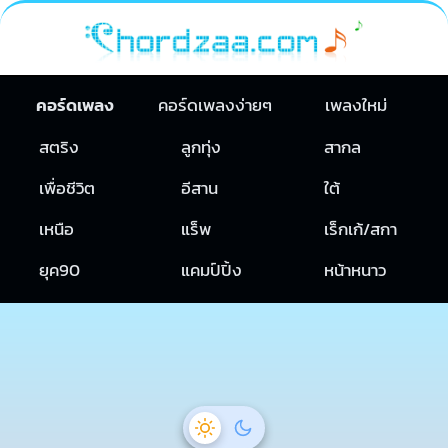
คอร์ดเพลง
คอร์ดเพลงง่ายๆ
เพลงใหม่
สตริง
ลูกทุ่ง
สากล
เพื่อชีวิต
อีสาน
ใต้
เหนือ
แร็พ
เร็กเก้/สกา
ยุค90
แคมป์ปิ้ง
หน้าหนาว