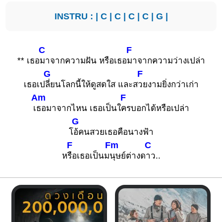
INSTRU : |
C
|
C
|
C
|
C
|
G
|
C
F
** เธอ
มาจากความฝัน หรือเธอ
มาจากความว่างเปล่า
G
F
เธอเป
ลี่ยนโลกนี้ให้ดูสดใส และส
วยงามยิ่งกว่าเก่า
Am
F
เ
ธอมาจากไหน เธอเป็นใ
ครบอกได้หรือเปล่า
G
โ
อ้คนสวยเธอคือนางฟ้า
F
Fm
C
ห
รือเธอเป็นม
นุษย์ต่างด
าว..