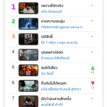
-
1
เพราะพี่รักจริง
หนึ่ง บีเคแบนด์
-
2
ขาดความอบอุ่น
FREEHAND (genie Verse Vol.1)
-
3
บ่มีสิทธิ์
ธีร์ T-REX x หยุด สาละวัน
-
4
บุญผลาบ่ฮอด
อ้ายแมน ภิสิทธิ์พงษ์
▲
5
พอได้เสียว
+1
ดิด คิตตี้
▼
6
ทิ้งกันไม่ได้หรอก
-1
แจ๊ส สปุ๊กนิค ft.เกมส์ สุจิตรา
-
7
นึกว่าสงสารสักครั้ง
พงษ์สิทธิ์ คำภีร์