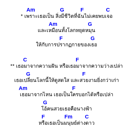
Am
G
F
C
* เพ
ราะเธอเป็น สิ่ง
มีชีวิตที่ฉั
นไม่เคยพบเ
จอ
Am
G
และเห
มือนทั้งโลกหยุดห
มุน
F
G
ให้กับการป
รากฏกายของเ
ธอ
C
F
** เธอ
มาจากความฝัน หรือเธอ
มาจากความว่างเปล่า
G
F
เธอเป
ลี่ยนโลกนี้ให้ดูสดใส และส
วยงามยิ่งกว่าเก่า
Am
F
เ
ธอมาจากไหน เธอเป็นใ
ครบอกได้หรือเปล่า
G
โ
อ้คนสวยเธอคือนางฟ้า
F
Fm
C
ห
รือเธอเป็นม
นุษย์ต่าง
ดาว