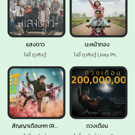
แสงดาว
นะหน้าทอง
โจอี้ ภูวศิษฐ์
โจอี้ ภูวศิษฐ์ (Joey Phuwasit)
สัญญาเดือนหก (Rocket Festival)
ดวงเดือน