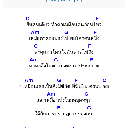
C
F
ยืนคนเดียว ทำตัวเหมือนคนอ่อนไ
หว
Am
G
F
เห
ม่อตาลอยมองไ
ป พบใครคนห
นึ่ง
C
F
สะดุดตาโดนใจฉันคาดไม่
ถึง
Am
G
F
ต
กตะลึงในค
วามงดงาม ประห
ลาด
Am
G
F
C
* เห
มือนเธอเป็นสิ่ง
มีชีวิต ที่
ฉันไม่เคยพบเ
จอ
Am
G
และเห
มือนทั้งโลกหยุดห
มุน
F
G
ให้กับการป
รากฏกายของเ
ธอ