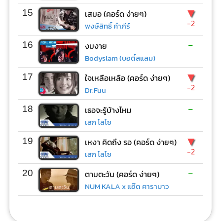
▼
15
เสมอ (คอร์ด ง่ายๆ)
-2
พงษ์สิทธิ์ คำภีร์
-
16
งมงาย
Bodyslam (บอดี้สแลม)
▼
17
ใจเหลือเหลือ (คอร์ด ง่ายๆ)
-2
Dr.Fuu
-
18
เธอจะรู้บ้างไหม
เสก โลโซ
▼
19
เหงา คิดถึง รอ (คอร์ด ง่ายๆ)
-2
เสก โลโซ
-
20
ตามตะวัน (คอร์ด ง่ายๆ)
NUM KALA x แอ๊ด คาราบาว