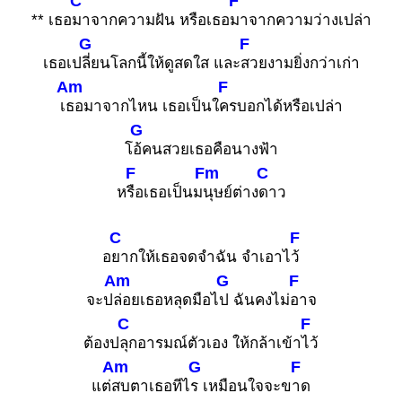
C
F
** เธอ
มาจากความฝัน หรือเธอ
มาจากความว่างเปล่า
G
F
เธอเป
ลี่ยนโลกนี้ให้ดูสดใส และ
สวยงามยิ่งกว่าเก่า
Am
F
เ
ธอมาจากไหน เธอเป็นใ
ครบอกได้หรือเปล่า
G
โ
อ้คนสวยเธอคือนางฟ้า
F
Fm
C
ห
รือเธอเป็นม
นุษย์ต่าง
ดาว
C
F
อ
ยากให้เธอจดจำฉัน จำเอาไ
ว้
Am
G
F
จะป
ล่อยเธอหลุดมือไ
ป ฉันคงไม่
อาจ
C
F
ต้องป
ลุกอารมณ์ตัวเอง ให้กล้าเข้า
ไว้
Am
G
F
แต่
สบตาเธอทีไ
ร เหมือนใจจะข
าด