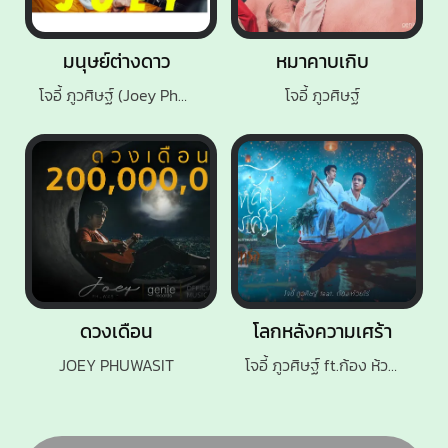
มนุษย์ต่างดาว
หมาคาบเกิบ
โจอี้ ภูวศิษฐ์ (Joey Phuwasit)
โจอี้ ภูวศิษฐ์
ดวงเดือน
โลกหลังความเศร้า
JOEY PHUWASIT
โจอี้ ภูวศิษฐ์ ft.ก้อง ห้วยไร่