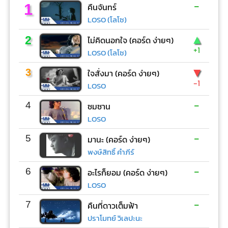
-
1
คืนจันทร์
LOSO (โลโซ)
▲
2
ไม่คิดนอกใจ (คอร์ด ง่ายๆ)
+1
LOSO (โลโซ)
▼
3
ใจสั่งมา (คอร์ด ง่ายๆ)
-1
LOSO
-
4
ซมซาน
LOSO
-
5
มานะ (คอร์ด ง่ายๆ)
พงษ์สิทธิ์ คำภีร์
-
6
อะไรก็ยอม (คอร์ด ง่ายๆ)
LOSO
-
7
คืนที่ดาวเต็มฟ้า
ปราโมทย์ วิเลปะนะ