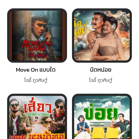
Move On แบบใด
นิดหน่อย
โจอี้ ภูวศิษฐ์
โจอี้ ภูวศิษฐ์