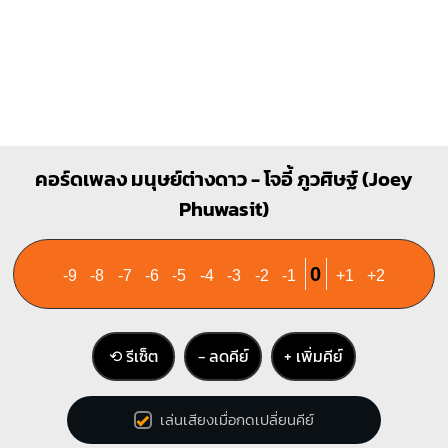
คอร์ดเพลง มนุษย์ต่างดาว - โจอี้ ภูวศิษฐ์ (Joey
Phuwasit)
0
-9
-8
-7
-6
-5
-4
-3
-2
-1
+1
+2
⟲ รีเซ็ต
− ลดคีย์
+ เพิ่มคีย์
เล่นเสียงเมื่อกดเปลี่ยนคีย์