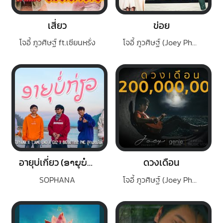
เสี่ยว
ข่อย
โจอี้ ภูวศิษฐ์ ft.เซียนหรั่ง
โจอี้ ภูวศิษฐ์ (Joey Phuwasit)
อายุบ่เกี่ยว (ອາຍຸບໍ່ກ່ຽວ)
ดวงเดือน
SOPHANA
โจอี้ ภูวศิษฐ์ (Joey Phuwasit)