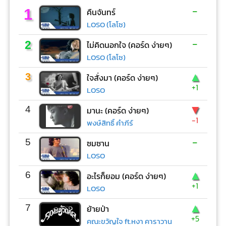
-
1
คืนจันทร์
LOSO (โลโซ)
-
2
ไม่คิดนอกใจ (คอร์ด ง่ายๆ)
LOSO (โลโซ)
▲
3
ใจสั่งมา (คอร์ด ง่ายๆ)
+1
LOSO
▼
4
มานะ (คอร์ด ง่ายๆ)
-1
พงษ์สิทธิ์ คำภีร์
-
5
ซมซาน
LOSO
▲
6
อะไรก็ยอม (คอร์ด ง่ายๆ)
+1
LOSO
▲
7
ย้ายป่า
+5
คณะขวัญใจ ft.หงา คาราวาน