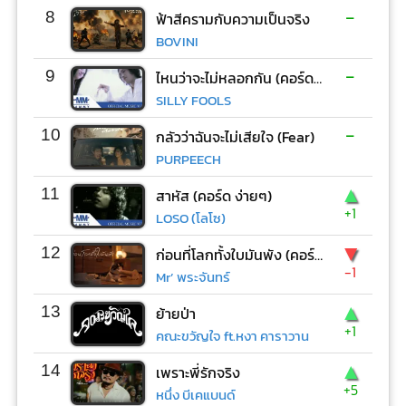
-
8
ฟ้าสีครามกับความเป็นจริง
BOVINI
-
9
ไหนว่าจะไม่หลอกกัน (คอร์ด ง่ายๆ)
SILLY FOOLS
-
10
กลัวว่าฉันจะไม่เสียใจ (Fear)
PURPEECH
▲
11
สาหัส (คอร์ด ง่ายๆ)
+1
LOSO (โลโซ)
▼
12
ก่อนที่โลกทั้งใบมันพัง (คอร์ด ง่ายๆ)
-1
Mr’ พระจันทร์
▲
13
ย้ายป่า
+1
คณะขวัญใจ ft.หงา คาราวาน
▲
14
เพราะพี่รักจริง
+5
หนึ่ง บีเคแบนด์