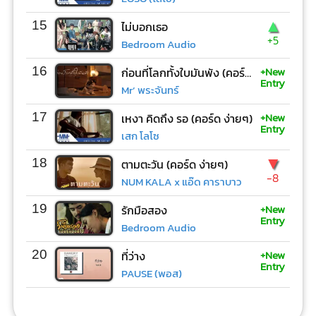
▲
15
ไม่บอกเธอ
+5
Bedroom Audio
+New
16
ก่อนที่โลกทั้งใบมันพัง (คอร์ด ง่ายๆ)
Entry
Mr’ พระจันทร์
+New
17
เหงา คิดถึง รอ (คอร์ด ง่ายๆ)
Entry
เสก โลโซ
▼
18
ตามตะวัน (คอร์ด ง่ายๆ)
-8
NUM KALA x แอ๊ด คาราบาว
+New
19
รักมือสอง
Entry
Bedroom Audio
+New
20
ที่ว่าง
Entry
PAUSE (พอส)