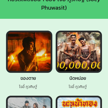
Phuwasit)
ของตาย
นิดหน่อย
โจอี้ ภูวศิษฐ์
โจอี้ ภูวศิษฐ์