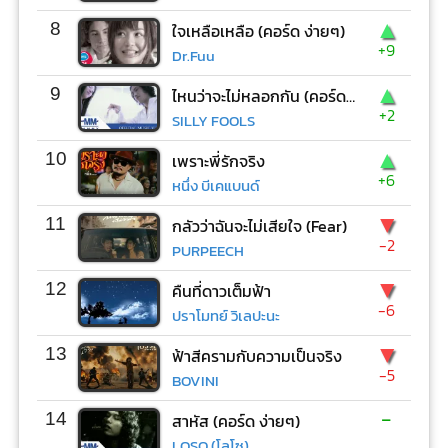
▲
8
ใจเหลือเหลือ (คอร์ด ง่ายๆ)
+9
Dr.Fuu
▲
9
ไหนว่าจะไม่หลอกกัน (คอร์ด ง่ายๆ)
+2
SILLY FOOLS
▲
10
เพราะพี่รักจริง
+6
หนึ่ง บีเคแบนด์
▼
11
กลัวว่าฉันจะไม่เสียใจ (Fear)
-2
PURPEECH
▼
12
คืนที่ดาวเต็มฟ้า
-6
ปราโมทย์ วิเลปะนะ
▼
13
ฟ้าสีครามกับความเป็นจริง
-5
BOVINI
-
14
สาหัส (คอร์ด ง่ายๆ)
LOSO (โลโซ)