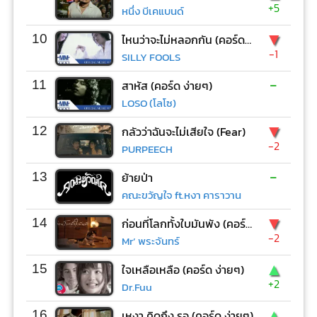
+5
หนึ่ง บีเคแบนด์
▼
10
ไหนว่าจะไม่หลอกกัน (คอร์ด ง่ายๆ)
-1
SILLY FOOLS
-
11
สาหัส (คอร์ด ง่ายๆ)
LOSO (โลโซ)
▼
12
กลัวว่าฉันจะไม่เสียใจ (Fear)
-2
PURPEECH
-
13
ย้ายป่า
คณะขวัญใจ ft.หงา คาราวาน
▼
14
ก่อนที่โลกทั้งใบมันพัง (คอร์ด ง่ายๆ)
-2
Mr’ พระจันทร์
▲
15
ใจเหลือเหลือ (คอร์ด ง่ายๆ)
+2
Dr.Fuu
▲
16
เหงา คิดถึง รอ (คอร์ด ง่ายๆ)