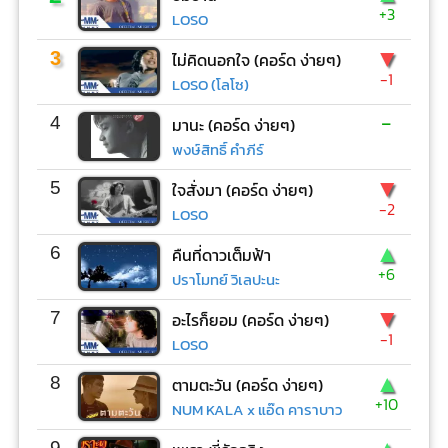
+3
LOSO
▼
3
ไม่คิดนอกใจ (คอร์ด ง่ายๆ)
-1
LOSO (โลโซ)
-
4
มานะ (คอร์ด ง่ายๆ)
พงษ์สิทธิ์ คำภีร์
▼
5
ใจสั่งมา (คอร์ด ง่ายๆ)
-2
LOSO
▲
6
คืนที่ดาวเต็มฟ้า
+6
ปราโมทย์ วิเลปะนะ
▼
7
อะไรก็ยอม (คอร์ด ง่ายๆ)
-1
LOSO
▲
8
ตามตะวัน (คอร์ด ง่ายๆ)
+10
NUM KALA x แอ๊ด คาราบาว
9