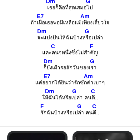
Dm
G
เ
ธอก็คือที่สุดเสมอ
ไป
E7
Am
ถ้าเ
ผื่อเธอพอมีเหลือแม้เ
พียงเสี้ยวใจ
Dm
G
จ
ะแบ่งปันให้ฉันบ้างห
รือเปล่า
C
F
และ
คนๆหนึ่งซึ่งไม่สำ
คัญ
Dm
G
ก็
ยังเฝ้ารอสักวันของเ
รา
E7
Am
แค่อ
ยากได้ยินว่ารักซัก
คำเบาๆ
Dm
G
C
ให้
ฉันได้หรือเ
ปล่า คน
ดี..
F
G
C
รักฉันบ้างหรือเป
ล่า คน
ดี..