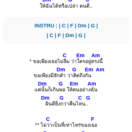
ให้
ฉันได้หรือเ
ปล่า คน
ดี..
INSTRU : |
C
|
F
|
Dm
|
G
|
|
C
|
F
|
Dm
|
G
|
C
Em
Am
* ขอเพียงเธอไม่
ลืม ว่าใ
ครอยู่ต
รงนี้
Dm
G
Em
Am
ขอเพียงมีสัก
คำ ว่า
คิดถึงกั
น
Dm
G
Em
Am
แค่
นั้นก็เกิน
พอ ให้
คนอย่าง
ฉัน
Dm
G
C
G
ฝันดียิ่ง
กว่าคืนไ
หน.
.
C
F
** ไม่
ว่าเป็นที่เท่าไหร่ของเ
ธอ