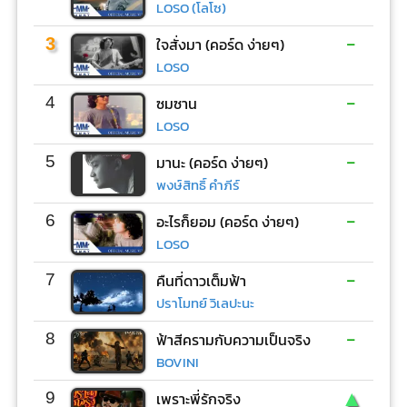
LOSO (โลโซ)
-
3
ใจสั่งมา (คอร์ด ง่ายๆ)
LOSO
-
4
ซมซาน
LOSO
-
5
มานะ (คอร์ด ง่ายๆ)
พงษ์สิทธิ์ คำภีร์
-
6
อะไรก็ยอม (คอร์ด ง่ายๆ)
LOSO
-
7
คืนที่ดาวเต็มฟ้า
ปราโมทย์ วิเลปะนะ
-
8
ฟ้าสีครามกับความเป็นจริง
BOVINI
▲
9
เพราะพี่รักจริง