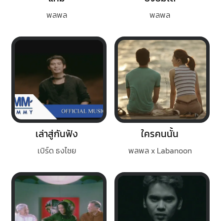
พลพล
พลพล
เล่าสู่กันฟัง
ใครคนนั้น
เบิร์ด ธงไชย
พลพล x Labanoon