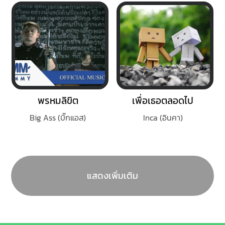
พรหมลิขิต
เพื่อเธอตลอดไป
Big Ass (บิ๊กแอส)
Inca (อินคา)
แสดงเพิ่มเติม