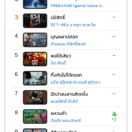
FREEHAND (genie Verse Vol.1)
-
3
บ่มีสิทธิ์
ธีร์ T-REX x หยุด สาละวัน
-
4
บุญผลาบ่ฮอด
อ้ายแมน ภิสิทธิ์พงษ์
-
5
พอได้เสียว
ดิด คิตตี้
-
6
ทิ้งกันไม่ได้หรอก
แจ๊ส สปุ๊กนิค ft.เกมส์ สุจิตรา
-
7
นึกว่าสงสารสักครั้ง
พงษ์สิทธิ์ คำภีร์
▲
8
แหวนคำ
+2
ต้นฮัก พรมจันทร์
-
9