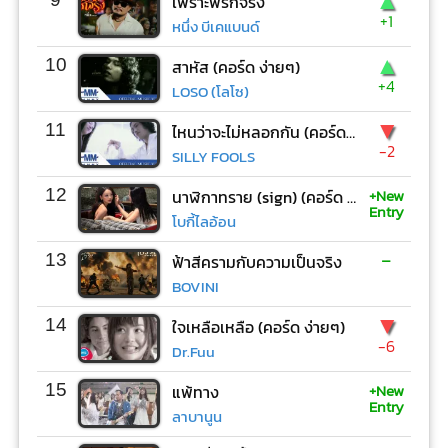
▲
เพราะพี่รักจริง
+1
หนึ่ง บีเคแบนด์
▲
10
สาหัส (คอร์ด ง่ายๆ)
+4
LOSO (โลโซ)
▼
11
ไหนว่าจะไม่หลอกกัน (คอร์ด ง่ายๆ)
-2
SILLY FOOLS
+New
12
นาฬิกาทราย (sign) (คอร์ด ง่ายๆ)
Entry
โบกี้ไลอ้อน
-
13
ฟ้าสีครามกับความเป็นจริง
BOVINI
▼
14
ใจเหลือเหลือ (คอร์ด ง่ายๆ)
-6
Dr.Fuu
+New
15
แพ้ทาง
Entry
ลาบานูน