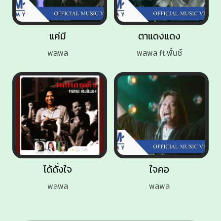
แค่มี
ตาแดงแดง
พลพล
พลพล ft.พั้นช์
ได้ดั่งใจ
ใจคอ
พลพล
พลพล