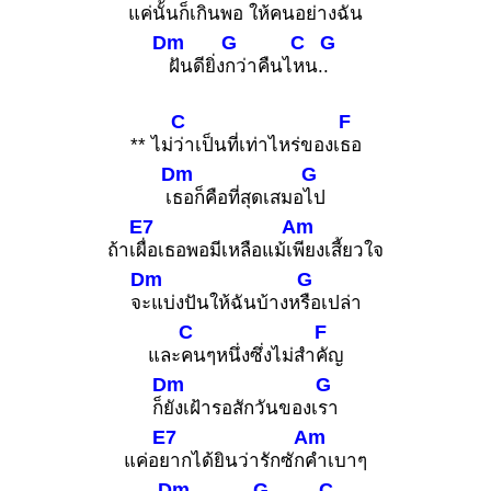
แค่
นั้นก็เกิน
พอ ให้
คนอย่าง
ฉัน
Dm
G
C
G
ฝันดียิ่ง
กว่าคืนไ
หน.
.
C
F
** ไม่
ว่าเป็นที่เท่าไหร่ของเ
ธอ
Dm
G
เ
ธอก็คือที่สุดเสมอ
ไป
E7
Am
ถ้าเ
ผื่อเธอพอมีเหลือแม้เ
พียงเสี้ยวใจ
Dm
G
จ
ะแบ่งปันให้ฉันบ้างห
รือเปล่า
C
F
และ
คนๆหนึ่งซึ่งไม่สำ
คัญ
Dm
G
ก็
ยังเฝ้ารอสักวันของเ
รา
E7
Am
แค่อ
ยากได้ยินว่ารักซัก
คำเบาๆ
Dm
G
C