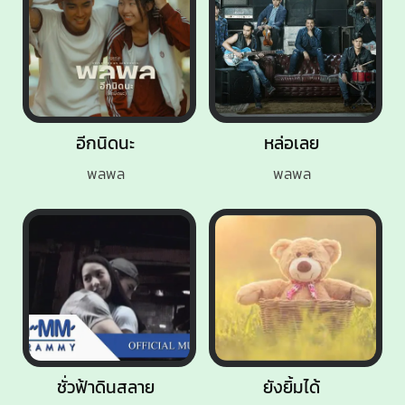
อีกนิดนะ
หล่อเลย
พลพล
พลพล
ชั่วฟ้าดินสลาย
ยังยิ้มได้