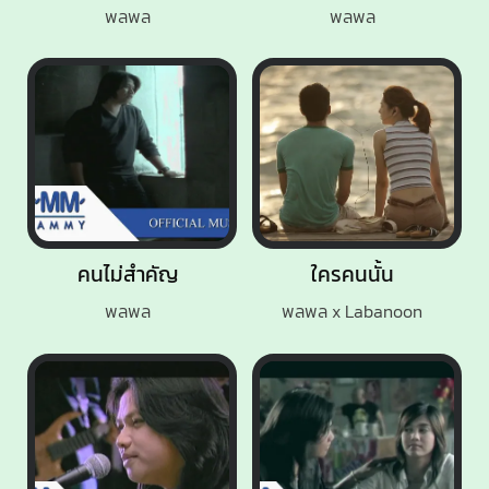
พลพล
พลพล
คนไม่สำคัญ
ใครคนนั้น
พลพล
พลพล x Labanoon