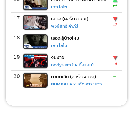
+3
เสก โลโซ
▼
17
เสมอ (คอร์ด ง่ายๆ)
-2
พงษ์สิทธิ์ คำภีร์
-
18
เธอจะรู้บ้างไหม
เสก โลโซ
▼
19
งมงาย
-3
Bodyslam (บอดี้สแลม)
-
20
ตามตะวัน (คอร์ด ง่ายๆ)
NUM KALA x แอ๊ด คาราบาว