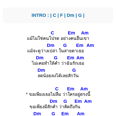
INTRO : |
C
|
F
|
Dm
|
G
|
C
Em
Am
แม้ไม่ใช่คนโ
ปรด อย่าง
คนอื่นเ
ขา
Dm
G
Em
Am
แม้จะดูว่างเ
ปล่า ใน
สายตาเ
ธอ
Dm
G
Em
Am
ไม่เ
คยทำให้
คำ ว่าฉั
นรักเ
ธอ
Dm
G
ล
ดน้อยลงได้เลยสัก
วัน
C
Em
Am
* ขอเพียงเธอไม่
ลืม ว่าใ
ครอยู่ต
รงนี้
Dm
G
Em
Am
ขอเพียงมีสัก
คำ ว่า
คิดถึงกั
น
Dm
G
Em
Am