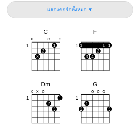
แสดงคอร์ดทั้งหมด ▼
C
F
X
O
O
1
1
1
1
1
1
2
2
3
3
4
Dm
G
X
X
O
O
O
O
1
1
1
2
1
3
2
3
Em
Am