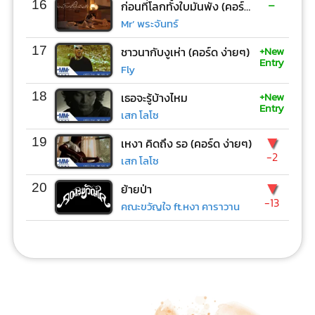
-
16
ก่อนที่โลกทั้งใบมันพัง (คอร์ด ง่ายๆ)
Mr’ พระจันทร์
+New
17
ชาวนากับงูเห่า (คอร์ด ง่ายๆ)
Entry
Fly
+New
18
เธอจะรู้บ้างไหม
Entry
เสก โลโซ
▼
19
เหงา คิดถึง รอ (คอร์ด ง่ายๆ)
-2
เสก โลโซ
▼
20
ย้ายป่า
-13
คณะขวัญใจ ft.หงา คาราวาน