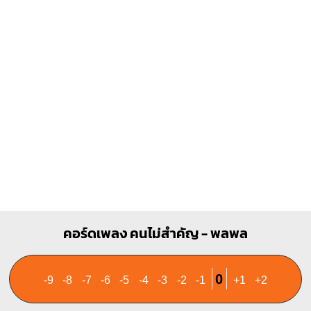
O
O
O
O
X
O
O
1
1
1
2
3
2
3
E7
O
O
O
O
1
1
2
คอร์ดเพลง คนไม่สำคัญ - พลพล
0
-9
-8
-7
-6
-5
-4
-3
-2
-1
+1
+2