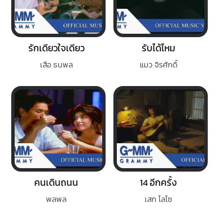
รักเดียวใจเดียว
รับได้ไหม
เสือ ธนพล
แมว จิรศักดิ์
คนเดินถนน
14 อีกครั้ง
พลพล
เสก โลโซ