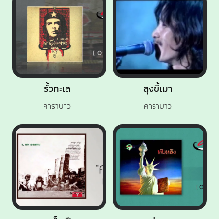
รั้วทะเล
ลุงขี้เมา
คาราบาว
คาราบาว