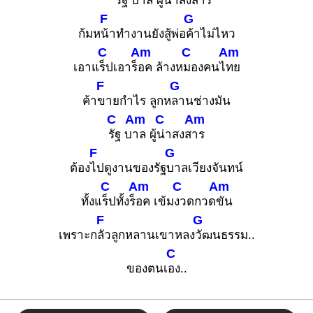
**
รัฐ บ
าล ผู้
น่าสงส
าร
F
G
ก้มห
น้าทำงานยังสู้พ่อ
ค้าไม่ไหว
C
Am
C
Am
เอาแ
ร็ปเอาร็
อค ล้างห
มองคนไ
ทย
F
G
ค้า
ขายกำไร ลูกห
ลานช่างมัน
C
Am
C
Am
รัฐ บ
าล ผู้
น่าสงส
าร
F
G
ต้อง
ไปดูงานของรัฐ
บาลเวียงจันทน์
C
Am
C
Am
ทั้งแ
ร็ปทั้งร็
อค เข้ม
งวดกวด
ขัน
F
G
เพราะก
ลัวลูกหลานเขาหลง
วัฒนธรรม..
C
ของตนเ
อง..