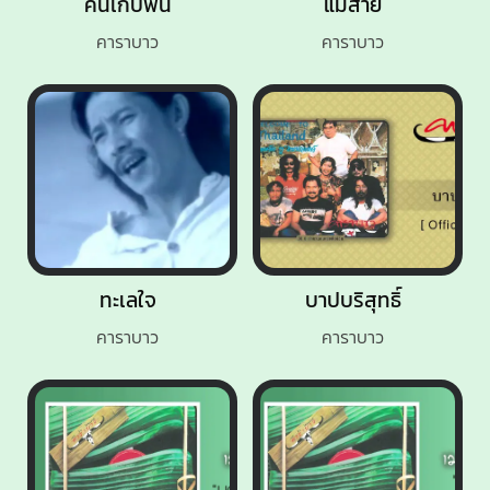
คนเก็บฟืน
แม่สาย
คาราบาว
คาราบาว
ทะเลใจ
บาปบริสุทธิ์
คาราบาว
คาราบาว