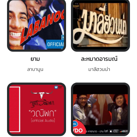
ยาม
ละหมาดอารมณ์
ลาบานูน
มาลีฮวนน่า