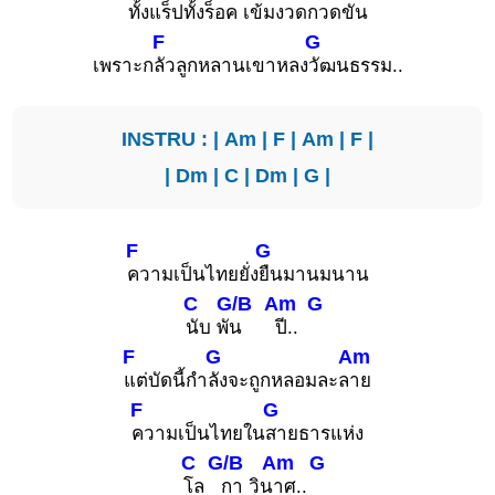
ทั้งแ
ร็ปทั้งร็
อค เข้ม
งวดกวด
ขัน
F
G
เพราะก
ลัวลูกหลานเขาหลง
วัฒนธรรม..
INSTRU : |
Am
|
F
|
Am
|
F
|
|
Dm
|
C
|
Dm
|
G
|
F
G
ความเป็นไทยยั่ง
ยืนมานมนาน
C
G/B
Am
G
นับ พั
น
ปี..
F
G
Am
แต่บัดนี้กำ
ลังจะถูกหลอมละล
าย
F
G
ความเป็นไทยใน
สายธารแห่ง
C
G/B
Am
G
โล
กา วิน
าศ..