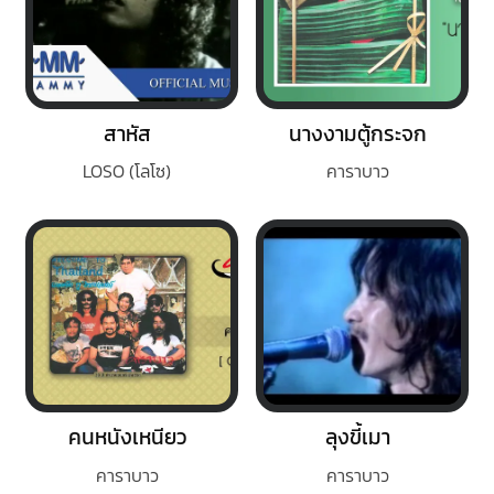
สาหัส
นางงามตู้กระจก
LOSO (โลโซ)
คาราบาว
คนหนังเหนียว
ลุงขี้เมา
คาราบาว
คาราบาว