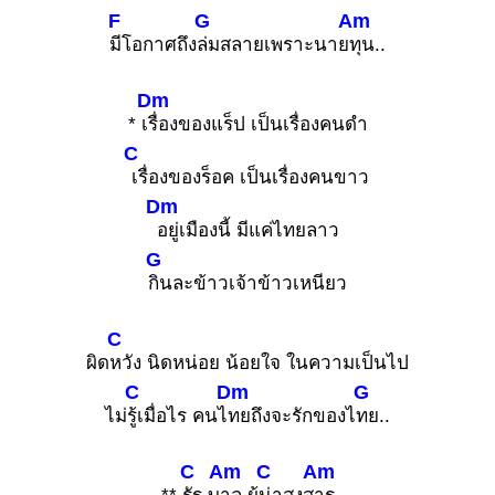
F
G
Am
มีโอกาศถึง
ล่มสลายเพราะนาย
ทุน..
Dm
* เ
รื่องของแร็ป เป็นเรื่องคนดำ
C
เรื่องของร็อค เป็นเรื่องคนขาว
Dm
อยู่เมืองนี้ มีแค่ไทยลาว
G
กินละข้าวเจ้าข้าวเหนียว
C
ผิด
หวัง นิดหน่อย น้อยใจ ในความเป็นไป
C
Dm
G
ไม่
รู้เมื่อไร คนไ
ทยถึงจะรักของไ
ทย..
C
Am
C
Am