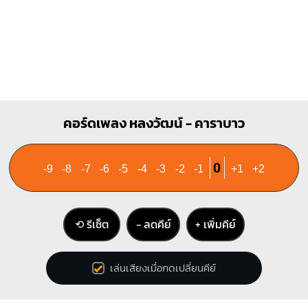
คอร์ดเพลง หลงวัฒน์ - คาราบาว
0
-9
-8
-7
-6
-5
-4
-3
-2
-1
+1
+2
⟲ รีเซ็ต
− ลดคีย์
+ เพิ่มคีย์
เล่นเสียงเมื่อกดเปลี่ยนคีย์