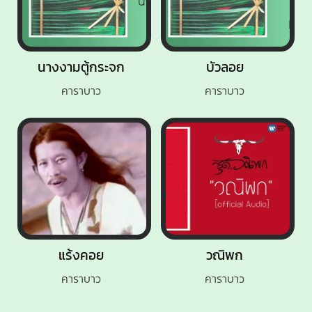
นางงามตู้กระจก
บัวลอย
คาราบาว
คาราบาว
แร้งคอย
วณิพก
คาราบาว
คาราบาว