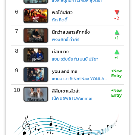
แจ๊ส สปุ๊กนิค ft.เกมส์ สุจิตรา
▼
6
พอได้เสียว
-2
ดิด คิตตี้
▲
7
นึกว่าสงสารสักครั้ง
+1
พงษ์สิทธิ์ คำภีร์
▲
8
บ่สมนาง
+1
แซม ธวัชชัย ft.เบนซ์ ปรีชา
+New
9
you and me
Entry
แกนฮาว่า ft.Noi Naa YONLAPA
+New
10
สิลืมเขาแล้วล่ะ
Entry
เน็ค นฤพล ft.Wanmai