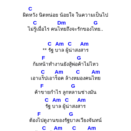
C
ผิด
หวัง นิดหน่อย น้อยใจ ในความเป็นไป
C
Dm
G
ไม่
รู้เมื่อไร คนไ
ทยถึงจะรักของไ
ทย..
C
Am
C
Am
**
รัฐ บ
าล ผู้
น่าสงส
าร
F
G
ก้มห
น้าทำงานยังสู้พ่อ
ค้าไม่ไหว
C
Am
C
Am
เอาแ
ร็ปเอาร็
อค ล้างห
มองคนไ
ทย
F
G
ค้า
ขายกำไร ลูกห
ลานช่างมัน
C
Am
C
Am
รัฐ บ
าล ผู้
น่าสงส
าร
F
G
ต้อง
ไปดูงานของรัฐ
บาลเวียงจันทน์
C
Am
C
Am