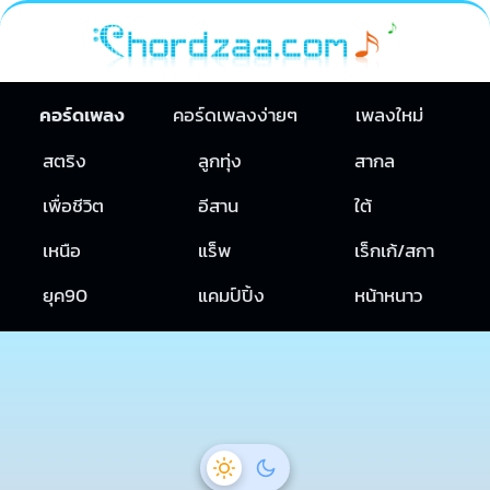
คอร์ดเพลง
คอร์ดเพลงง่ายๆ
เพลงใหม่
สตริง
ลูกทุ่ง
สากล
เพื่อชีวิต
อีสาน
ใต้
เหนือ
แร็พ
เร็กเก้/สกา
ยุค90
แคมป์ปิ้ง
หน้าหนาว