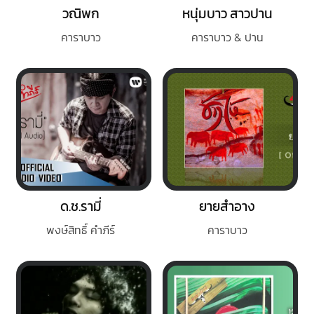
วณิพก
หนุ่มบาว สาวปาน
คาราบาว
คาราบาว & ปาน
ด.ช.รามี่
ยายสำอาง
พงษ์สิทธิ์ คำภีร์
คาราบาว