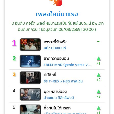
เพลงใหม่มาแรง
10 อันดับ คอร์ดเพลงใหม่มาแรงเป็นที่นิยมในขณะนี้ อัพเดท
อันดับทุกวัน (
ข้อมูลวันที่ 06/08/2569 | 20:00
)
-
1
เพราะพี่รักจริง
หนึ่ง บีเคแบนด์
▲
2
ขาดความอบอุ่น
+1
FREEHAND (genie Verse Vol.1)
▲
3
บ่มีสิทธิ์
+2
ธีร์ T-REX x หยุด สาละวัน
▲
4
บุญผลาบ่ฮอด
+3
อ้ายแมน ภิสิทธิ์พงษ์
▲
5
ทิ้งกันไม่ได้หรอก
+1