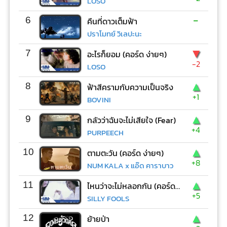
LOSO
-
6
คืนที่ดาวเต็มฟ้า
ปราโมทย์ วิเลปะนะ
▼
7
อะไรก็ยอม (คอร์ด ง่ายๆ)
-2
LOSO
▲
8
ฟ้าสีครามกับความเป็นจริง
+1
BOVINI
▲
9
กลัวว่าฉันจะไม่เสียใจ (Fear)
+4
PURPEECH
▲
10
ตามตะวัน (คอร์ด ง่ายๆ)
+8
NUM KALA x แอ๊ด คาราบาว
▲
11
ไหนว่าจะไม่หลอกกัน (คอร์ด ง่ายๆ)
+5
SILLY FOOLS
▲
12
ย้ายป่า