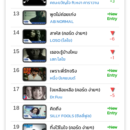
+3
คณะขวัญใจ ft.หงา คาราวาน
+New
13
พูดไม่ค่อยเก่ง
Entry
AB NORMAL
▼
14
สาหัส (คอร์ด ง่ายๆ)
-6
LOSO (โลโซ)
▼
15
เธอจะรู้บ้างไหม
-1
เสก โลโซ
+New
16
เพราะพี่รักจริง
Entry
หนึ่ง บีเคแบนด์
▼
17
ใจเหลือเหลือ (คอร์ด ง่ายๆ)
-5
Dr.Fuu
+New
18
คิดถึง
Entry
SILLY FOOLS (ซิลลี่ฟูล)
+New
19
ทิ้งไว้ในใจ (คอร์ด ง่ายๆ)