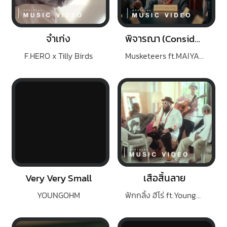
จำเก่ง
พิจารณา (Consider)
F.HERO x Tilly Birds
Musketeers ft.MAIYARAP
Very Very Small
เสือสิ้นลาย
YOUNGOHM
ฟักกลิ้ง ฮีโร่ ft.YoungOhm, P-Hot, FYMM