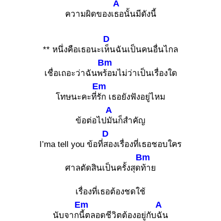
A
ความผิดของเ
ธอนั้นมีดังนี้
D
** หนึ่งคือเธอนะเ
ห็นฉันเป็นคนอื่นไกล
Bm
เชื่อเถอะว่าฉันพ
ร้อมไม่ว่าเป็นเรื่องใด
Em
โทษนะคะที่
รัก เธอยังฟังอยู่ไหม
A
ข้อต่อไป
มันก็สำคัญ
D
I’ma tell you ข้อที่
สองเรื่องที่เธอชอบใคร
Bm
ศาลตัดสินเป็นครั้งสุด
ท้าย
เรื่องที่เธอต้องชดใช้
Em
A
นับจาก
นี้ตลอดชีวิตต้องอยู่กับ
ฉัน