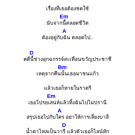
เรื่องที่เธอต้องชดใช้
Em
นับจาก
นี้ตลอดชีวิต
A
ต้องอยู่กับ
ฉัน ตลอดไป..
D
คดี
นี้ช่างอุกฉกรรจ์สะเทือนขวัญประชาชี
Bm
เหตุจากคืน
นั้นเธอมาชนแก้ว
แล้วเธอก็หายในราตรี
Em
เธอโปรยเ
สน่ห์แล้วทิ้งฉันไปไม่ปรานี
A
สรุปเธอไปกับใ
คร อย่าให้การเลี่ยงบาลี
D
น้ำตาไหลเป็นวา
รี แล้วตัวเธอก็ไลน์ทัก