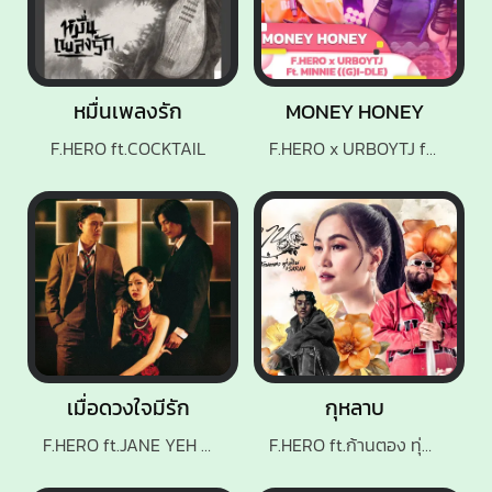
หมื่นเพลงรัก
MONEY HONEY
F.HERO ft.COCKTAIL
F.HERO x URBOYTJ ft.MINNIE
เมื่อดวงใจมีรัก
กุหลาบ
F.HERO ft.JANE YEH x Z9
F.HERO ft.ก้านตอง ทุ่งเงิน x SARAN