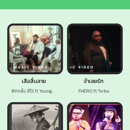
เสือสิ้นลาย
จำเลยรัก
ฟักกลิ้ง ฮีโร่ ft.YoungOhm, P-Hot, FYMM
FHERO ft.Txrbo