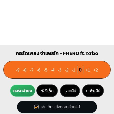
F#m
B
X
1
1
1
1
1
1
1
1
3
4
2
3
4
E
C#m
คอร์ดเพลง จำเลยรัก - FHERO ft.Txrbo
O
O
O
X
X
O
1
1
1
1
2
3
2
3
0
-9
-8
-7
-6
-5
-4
-3
-2
-1
+1
+2
คอร์ดง่ายๆ
⟲ รีเซ็ต
− ลดคีย์
+ เพิ่มคีย์
เล่นเสียงเมื่อกดเปลี่ยนคีย์