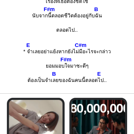
เรื่องที่เธอต้องชดใช้
F#m
B
นับจาก
นี้ตลอดชีวิตต้องอยู่กับ
ฉัน
ตลอดไป..
E
C#m
*
จำเลยอย่าแย้งหากยังไม่
มีอะไรจะกล่าว
F#m
ยอมมอบ
ใจมาซะดีๆ
B
E
ต้องเป็นจำเ
ลยของฉันคนนี้ตลอด
ไป..