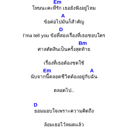
Em
โทษนะคะที่
รัก เธอยังฟังอยู่ไหม
A
ข้อต่อไป
มันก็สำคัญ
D
I’ma tell you ข้อที่
สองเรื่องที่เธอชอบใคร
Bm
ศาลตัดสินเป็นครั้งสุด
ท้าย
เรื่องที่เธอต้องชดใช้
Em
A
นับจาก
นี้ตลอดชีวิตต้องอยู่กับ
ฉัน
ตลอดไป..
D
ยอมมอบใจเพราะความคิดถึง
ล้อมเธอไว้หมดแล้ว