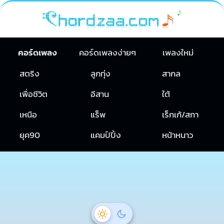
คอร์ดเพลง
คอร์ดเพลงง่ายๆ
เพลงใหม่
สตริง
ลูกทุ่ง
สากล
เพื่อชีวิต
อีสาน
ใต้
เหนือ
แร็พ
เร็กเก้/สกา
ยุค90
แคมป์ปิ้ง
หน้าหนาว