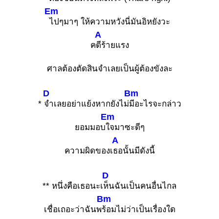
Em
ไปๆมาๆ ให้ความหวังนี่มันอิหยังวะ
A
ค
ดีร้ายแรง
ศาลต้องตัดสินจำเลยเป็นผู้ต้องขังละ
D
Bm
*
จำเลยอย่าแย้งหากยังไม่
มีอะไรจะกล่าว
Em
ยอมมอบ
ใจมาซะดีๆ
A
ความผิดของเ
ธอนั้นมีดังนี้
D
** หนึ่งคือเธอนะเ
ห็นฉันเป็นคนอื่นไกล
Bm
เชื่อเถอะว่าฉันพ
ร้อมไม่ว่าเป็นเรื่องใด