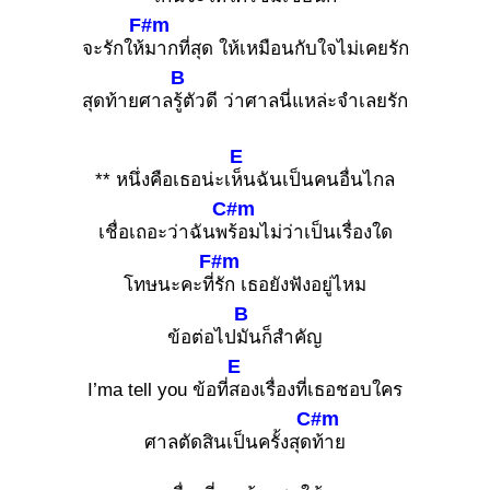
F#m
จะรักให้
มากที่สุด ให้เหมือนกับใจไม่เคยรัก
B
สุดท้ายศาล
รู้ตัวดี ว่าศาลนี่แหล่ะจำเลยรัก
E
** หนึ่งคือเธอน่ะเ
ห็นฉันเป็นคนอื่นไกล
C#m
เชื่อเถอะว่าฉันพ
ร้อมไม่ว่าเป็นเรื่องใด
F#m
โทษนะคะที่
รัก เธอยังฟังอยู่ไหม
B
ข้อต่อไป
มันก็สำคัญ
E
I’ma tell you ข้อที่
สองเรื่องที่เธอชอบใคร
C#m
ศาลตัดสินเป็นครั้งสุด
ท้าย