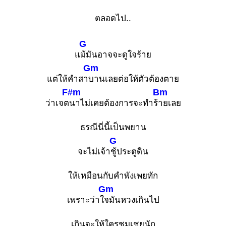
ตลอดไป..
G
แ
ม้มันอาจจะดูใจร้าย
Gm
แต่ให้คำสา
บานเลยต่อให้ตัวต้องตาย
F#m
Bm
ว่าเจต
นาไม่เคยต้องการจะทำร้
ายเลย
ธรณีนี่นี้เป็นพยาน
G
จะไม่เจ้า
ชู้ประตูดิน
ให้เหมือนกับคำพังเพยทัก
Gm
เพราะว่าใ
จมันหวงเกินไป
เกินจะให้ใครชมเชยนัก