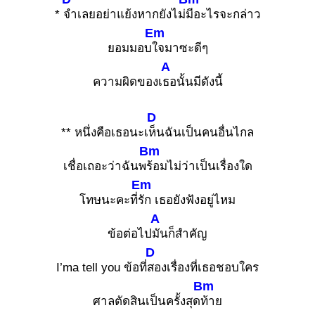
*
จำเลยอย่าแย้งหากยังไม่
มีอะไรจะกล่าว
Em
ยอมมอบ
ใจมาซะดีๆ
A
ความผิดของเ
ธอนั้นมีดังนี้
D
** หนึ่งคือเธอนะเ
ห็นฉันเป็นคนอื่นไกล
Bm
เชื่อเถอะว่าฉันพ
ร้อมไม่ว่าเป็นเรื่องใด
Em
โทษนะคะที่
รัก เธอยังฟังอยู่ไหม
A
ข้อต่อไป
มันก็สำคัญ
D
I’ma tell you ข้อที่
สองเรื่องที่เธอชอบใคร
Bm
ศาลตัดสินเป็นครั้งสุด
ท้าย