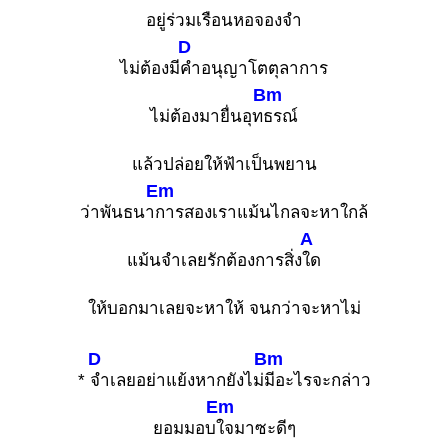
อยู่ร่วมเรือนหอจองจำ
D
ไม่ต้องมี
คำอนุญาโตตุลาการ
Bm
ไม่ต้องมายื่นอุท
ธรณ์
แล้วปล่อยให้ฟ้าเป็นพยาน
Em
ว่าพันธนา
การสองเราแม้นไกลจะหาใกล้
A
แม้นจำเลยรักต้องการสิ่ง
ใด
ให้บอกมาเลยจะหาให้ จนกว่าจะหาไม่
D
Bm
*
จำเลยอย่าแย้งหากยังไม่
มีอะไรจะกล่าว
Em
ยอมมอบ
ใจมาซะดีๆ