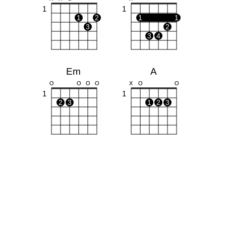
1
1
1
2
1
1
3
2
3
4
Em
A
O
O
O
O
X
O
O
1
1
2
3
1
2
3
G
Gm
O
O
O
O
O
1
1
1
1
2
3
2
3
4