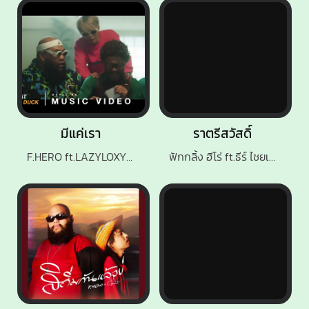
มีแค่เรา
ราตรีสวัสดิ์
F.HERO ft.LAZYLOXY & OG-ANIC
ฟักกลิ้ง ฮีโร่ ft.ธีร์ ไชยเดช