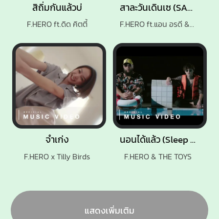
สิถิ่มกันแล้วบ่
สาละวันเดินเซ (SALAONE)
F.HERO ft.ดิด คิตตี้
F.HERO ft.แอน อรดี & M-PEE
จำเก่ง
นอนได้แล้ว (Sleep Now)
F.HERO x Tilly Birds
F.HERO & THE TOYS
แสดงเพิ่มเติม