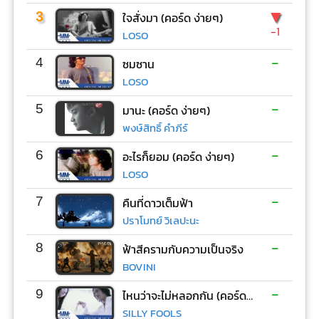
▼
3
ใจสั่งมา (คอร์ด ง่ายๆ)
-1
LOSO
-
4
ซมซาน
LOSO
-
5
มานะ (คอร์ด ง่ายๆ)
พงษ์สิทธิ์ คำภีร์
-
6
อะไรก็ยอม (คอร์ด ง่ายๆ)
LOSO
-
7
คืนที่ดาวเต็มฟ้า
ปราโมทย์ วิเลปะนะ
-
8
ฟ้าสีครามกับความเป็นจริง
BOVINI
-
9
ไหนว่าจะไม่หลอกกัน (คอร์ด ง่ายๆ)
SILLY FOOLS