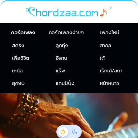
คอร์ดเพลง
คอร์ดเพลงง่ายๆ
เพลงใหม่
สตริง
ลูกทุ่ง
สากล
เพื่อชีวิต
อีสาน
ใต้
เหนือ
แร็พ
เร็กเก้/สกา
ยุค90
แคมป์ปิ้ง
หน้าหนาว