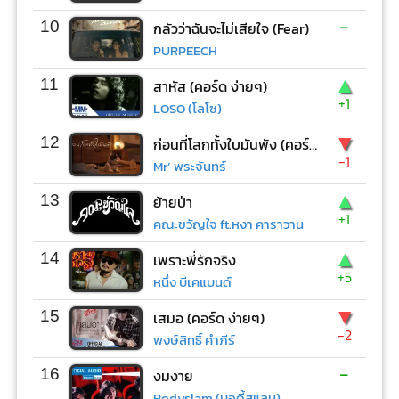
-
10
กลัวว่าฉันจะไม่เสียใจ (Fear)
PURPEECH
▲
11
สาหัส (คอร์ด ง่ายๆ)
+1
LOSO (โลโซ)
▼
12
ก่อนที่โลกทั้งใบมันพัง (คอร์ด ง่ายๆ)
-1
Mr’ พระจันทร์
▲
13
ย้ายป่า
+1
คณะขวัญใจ ft.หงา คาราวาน
▲
14
เพราะพี่รักจริง
+5
หนึ่ง บีเคแบนด์
▼
15
เสมอ (คอร์ด ง่ายๆ)
-2
พงษ์สิทธิ์ คำภีร์
-
16
งมงาย
Bodyslam (บอดี้สแลม)