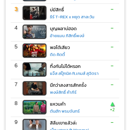
-
3
บ่มีสิทธิ์
ธีร์ T-REX x หยุด สาละวัน
-
4
บุญผลาบ่ฮอด
อ้ายแมน ภิสิทธิ์พงษ์
-
5
พอได้เสียว
ดิด คิตตี้
-
6
ทิ้งกันไม่ได้หรอก
แจ๊ส สปุ๊กนิค ft.เกมส์ สุจิตรา
-
7
นึกว่าสงสารสักครั้ง
พงษ์สิทธิ์ คำภีร์
▲
8
แหวนคำ
+2
ต้นฮัก พรมจันทร์
-
9
สิลืมเขาแล้วล่ะ
เน็ค นฤพล ft.Wanmai