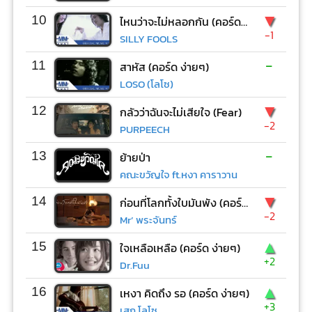
▼
10
ไหนว่าจะไม่หลอกกัน (คอร์ด ง่ายๆ)
-1
SILLY FOOLS
-
11
สาหัส (คอร์ด ง่ายๆ)
LOSO (โลโซ)
▼
12
กลัวว่าฉันจะไม่เสียใจ (Fear)
-2
PURPEECH
-
13
ย้ายป่า
คณะขวัญใจ ft.หงา คาราวาน
▼
14
ก่อนที่โลกทั้งใบมันพัง (คอร์ด ง่ายๆ)
-2
Mr’ พระจันทร์
▲
15
ใจเหลือเหลือ (คอร์ด ง่ายๆ)
+2
Dr.Fuu
▲
16
เหงา คิดถึง รอ (คอร์ด ง่ายๆ)
+3
เสก โลโซ