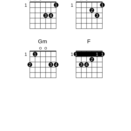
1
1
1
1
2
3
4
3
Gm
F
O
O
1
1
1
1
1
1
2
2
3
4
3
4
Am
C
X
O
O
X
O
O
1
1
1
1
2
3
2
3