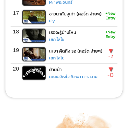
Mr’ พระจันทร์
+New
17
ชาวนากับงูเห่า (คอร์ด ง่ายๆ)
Entry
Fly
+New
18
เธอจะรู้บ้างไหม
Entry
เสก โลโซ
▼
19
เหงา คิดถึง รอ (คอร์ด ง่ายๆ)
-2
เสก โลโซ
▼
20
ย้ายป่า
-13
คณะขวัญใจ ft.หงา คาราวาน