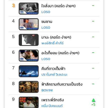
-
3
ใจสั่งมา (คอร์ด ง่ายๆ)
LOSO
-
4
ซมซาน
LOSO
-
5
มานะ (คอร์ด ง่ายๆ)
พงษ์สิทธิ์ คำภีร์
-
6
อะไรก็ยอม (คอร์ด ง่ายๆ)
LOSO
-
7
คืนที่ดาวเต็มฟ้า
ปราโมทย์ วิเลปะนะ
-
8
ฟ้าสีครามกับความเป็นจริง
BOVINI
▲
9
เพราะพี่รักจริง
+5
หนึ่ง บีเคแบนด์