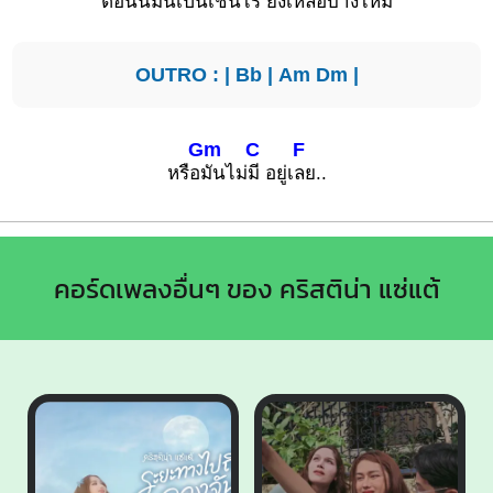
ตอน
นี้มันเป็นเช่นไ
ร ยังเหลือบ้างไหม
OUTRO : |
Bb
|
Am
Dm
|
Gm
C
F
หรือ
มันไม่
มี อยู่เ
ลย..
คอร์ดเพลงอื่นๆ ของ คริสติน่า แซ่แต้