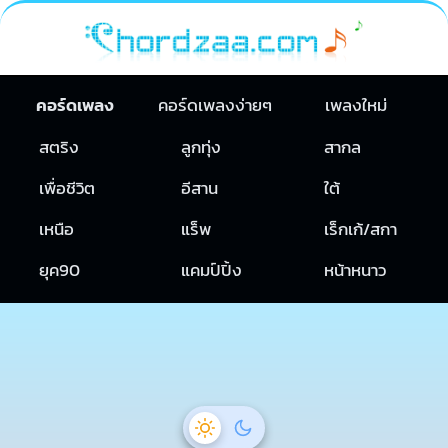
คอร์ดเพลง
คอร์ดเพลงง่ายๆ
เพลงใหม่
สตริง
ลูกทุ่ง
สากล
เพื่อชีวิต
อีสาน
ใต้
เหนือ
แร็พ
เร็กเก้/สกา
ยุค90
แคมป์ปิ้ง
หน้าหนาว