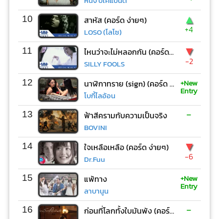
หนึ่ง บีเคแบนด์
▲
10
สาหัส (คอร์ด ง่ายๆ)
+4
LOSO (โลโซ)
▼
11
ไหนว่าจะไม่หลอกกัน (คอร์ด ง่ายๆ)
-2
SILLY FOOLS
+New
12
นาฬิกาทราย (sign) (คอร์ด ง่ายๆ)
Entry
โบกี้ไลอ้อน
-
13
ฟ้าสีครามกับความเป็นจริง
BOVINI
▼
14
ใจเหลือเหลือ (คอร์ด ง่ายๆ)
-6
Dr.Fuu
+New
15
แพ้ทาง
Entry
ลาบานูน
-
16
ก่อนที่โลกทั้งใบมันพัง (คอร์ด ง่ายๆ)