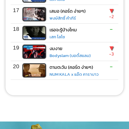
▼
17
เสมอ (คอร์ด ง่ายๆ)
-2
พงษ์สิทธิ์ คำภีร์
-
18
เธอจะรู้บ้างไหม
เสก โลโซ
▼
19
งมงาย
-3
Bodyslam (บอดี้สแลม)
-
20
ตามตะวัน (คอร์ด ง่ายๆ)
NUM KALA x แอ๊ด คาราบาว