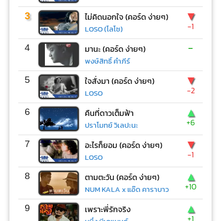
▼
3
ไม่คิดนอกใจ (คอร์ด ง่ายๆ)
-1
LOSO (โลโซ)
-
4
มานะ (คอร์ด ง่ายๆ)
พงษ์สิทธิ์ คำภีร์
▼
5
ใจสั่งมา (คอร์ด ง่ายๆ)
-2
LOSO
▲
6
คืนที่ดาวเต็มฟ้า
+6
ปราโมทย์ วิเลปะนะ
▼
7
อะไรก็ยอม (คอร์ด ง่ายๆ)
-1
LOSO
▲
8
ตามตะวัน (คอร์ด ง่ายๆ)
+10
NUM KALA x แอ๊ด คาราบาว
▲
9
เพราะพี่รักจริง
+1