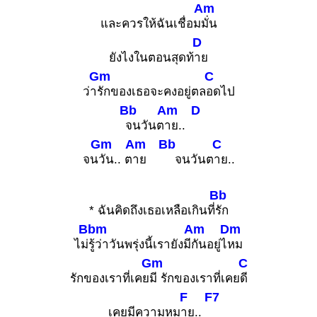
Am
และควรให้ฉันเชื่อม
มั่น
D
ยังไงในตอนสุดท้
าย
Gm
C
ว่า
รักของเธอจะคงอยู่ตล
อดไป
Bb
Am
D
จนวันต
าย..
Gm
Am
Bb
C
จน
วัน.. ต
าย
จนวันต
าย..
Bb
* ฉันคิดถึงเธอเหลือเกินที่
รัก
Bbm
Am
Dm
ไม่
รู้ว่าวันพรุ่งนี้เรายังมี
กันอยู่ไ
หม
Gm
C
รักของเราที่เคย
มี รักของเราที่เคย
ดี
F
F7
เคยมีความหม
าย..