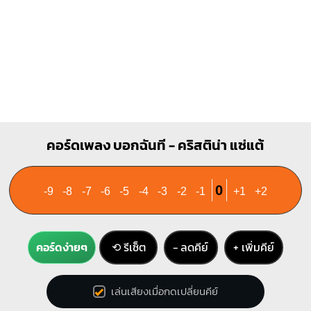
Bbm
D
X
X
X
O
1
1
1
1
2
1
2
3
4
3
F7
คอร์ดเพลง บอกฉันที - คริสติน่า แซ่แต้
1
1
1
1
1
2
0
-9
-8
-7
-6
-5
-4
-3
-2
-1
+1
+2
3
คอร์ดง่ายๆ
⟲ รีเซ็ต
− ลดคีย์
+ เพิ่มคีย์
เล่นเสียงเมื่อกดเปลี่ยนคีย์