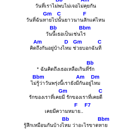
วันที่เราไม่
พบไม่เจอไม่
คุยกัน
Gm
C
F
วันที่ฉันห
ายไป
นั้นยาวนาน
สักแค่ไหน
Bb
Bbm
วัน
นี้เธอเป็นเช่นไ
ร
Am
D
Gm
C
คิด
ถึงกันอยู่บ้างไ
หม ช่
วยบอกฉัน
ที
Bb
* ฉันคิดถึงเธอเหลือเกินที่
รัก
Bbm
Am
Dm
ไม่
รู้ว่าวันพรุ่งนี้เรายังมี
กันอยู่ไ
หม
Gm
C
รักของเราที่เคย
มี รักของเราที่เคย
ดี
F
F7
เคยมีความหม
าย..
Bb
Bbm
รู้สึกเหมือนกันบ้างไ
หม ว่าอะไรขาดห
าย