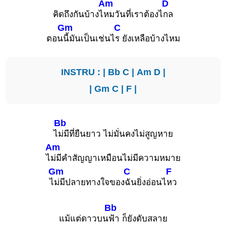
Am
D
คิดถึงกันบ้างไ
หมวันที่เราต้องไ
กล
Gm
C
ตอน
นี้มันเป็นเช่นไ
ร ยังเหลือบ้างไหม
INSTRU : |
Bb
C
|
Am
D
|
|
Gm
C
|
F
|
Bb
ไ
ม่มีที่ยืนยาว ไม่มั่นคงไม่สูญหาย
Am
ไ
ม่มีคำสัญญาเหมือนไม่มีความหมาย
Gm
C
F
ไ
ม่มีปลายทางใจของ
ฉันยิ่งอ่อนไ
หว
Bb
แม้แต่ดาวบน
ฟ้า ก็ยังดับสลาย