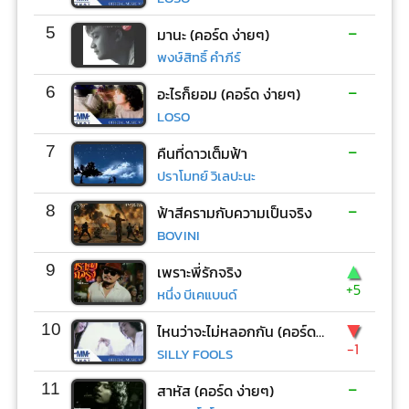
-
5
มานะ (คอร์ด ง่ายๆ)
พงษ์สิทธิ์ คำภีร์
-
6
อะไรก็ยอม (คอร์ด ง่ายๆ)
LOSO
-
7
คืนที่ดาวเต็มฟ้า
ปราโมทย์ วิเลปะนะ
-
8
ฟ้าสีครามกับความเป็นจริง
BOVINI
▲
9
เพราะพี่รักจริง
+5
หนึ่ง บีเคแบนด์
▼
10
ไหนว่าจะไม่หลอกกัน (คอร์ด ง่ายๆ)
-1
SILLY FOOLS
-
11
สาหัส (คอร์ด ง่ายๆ)