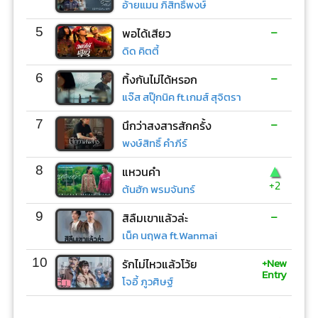
อ้ายแมน ภิสิทธิ์พงษ์
-
5
พอได้เสียว
ดิด คิตตี้
-
6
ทิ้งกันไม่ได้หรอก
แจ๊ส สปุ๊กนิค ft.เกมส์ สุจิตรา
-
7
นึกว่าสงสารสักครั้ง
พงษ์สิทธิ์ คำภีร์
▲
8
แหวนคำ
+2
ต้นฮัก พรมจันทร์
-
9
สิลืมเขาแล้วล่ะ
เน็ค นฤพล ft.Wanmai
+New
10
รักไม่ไหวแล้วโว้ย
Entry
โจอี้ ภูวศิษฐ์