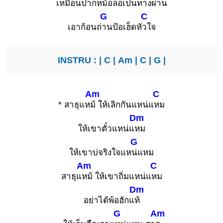
เหมือนปากห
ม้อล่อเป็นทางผ่
าน
G
C
เอาก้อนถ่
านป้อเฮ็ดหั
วใจ
INSTRU : |
C
|
Am
|
C
|
G
|
Am
C
* สาธุแห
ม้ ให้เลิกกันแหน่แ
หม
Dm
ให้เขาตั๋วแหน่แ
หม
G
ให้เขาบ่จริงใจแห
น่แหม
Am
C
สาธุแ
หม้ ให้เขาถิ่มแหน่แ
หม
Dm
อย่าได้พ้อฮักแ
ท้
G
Am