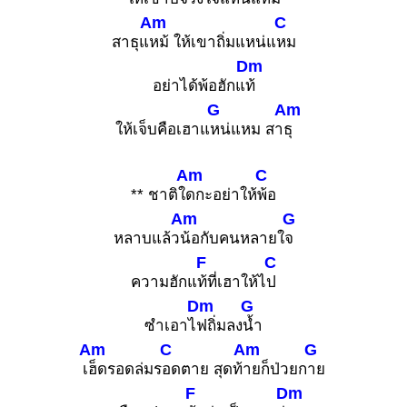
Am
C
สาธุแ
หม้ ให้เขาถิ่มแหน่แ
หม
Dm
อย่าได้พ้อฮักแ
ท้
G
Am
ให้เจ็บคือเฮาแ
หน่แหม สา
ธุ
Am
C
** ชาติใ
ดกะอย่าให้
พ้อ
Am
G
หลาบแล้ว
น้อกับคนหลายใ
จ
F
C
ความฮักแ
ท้ที่เฮาให้ไ
ป
Dm
G
ซำเอาไ
ฟถิ่มลง
น้ำ
Am
C
Am
G
เ
ฮ็ดรอดล่มร
อดตาย สุดท้
ายก็ป่วยก
าย
F
Dm