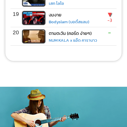
เสก โลโซ
▼
19
งมงาย
-3
Bodyslam (บอดี้สแลม)
-
20
ตามตะวัน (คอร์ด ง่ายๆ)
NUM KALA x แอ๊ด คาราบาว