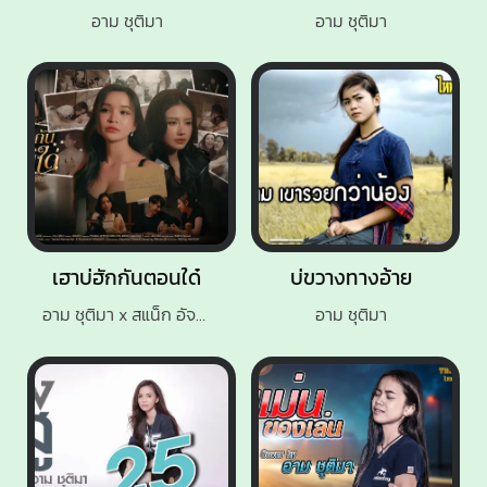
อาม ชุติมา
อาม ชุติมา
เฮาบ่ฮักกันตอนใด๋
บ่ขวางทางอ้าย
อาม ชุติมา x สแน็ก อัจฉรีย์
อาม ชุติมา