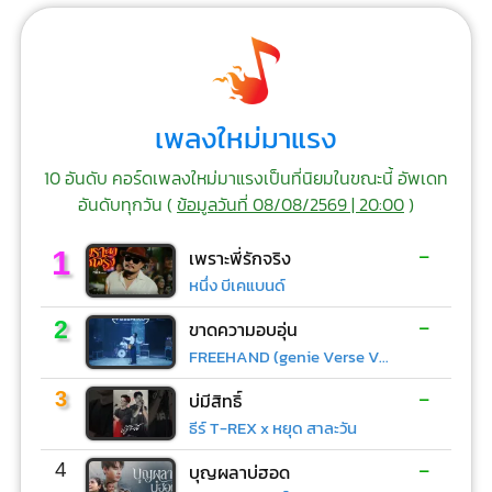
เพลงใหม่มาแรง
10 อันดับ คอร์ดเพลงใหม่มาแรงเป็นที่นิยมในขณะนี้ อัพเดท
อันดับทุกวัน (
ข้อมูลวันที่ 08/08/2569 | 20:00
)
-
1
เพราะพี่รักจริง
หนึ่ง บีเคแบนด์
-
2
ขาดความอบอุ่น
FREEHAND (genie Verse Vol.1)
-
3
บ่มีสิทธิ์
ธีร์ T-REX x หยุด สาละวัน
-
4
บุญผลาบ่ฮอด