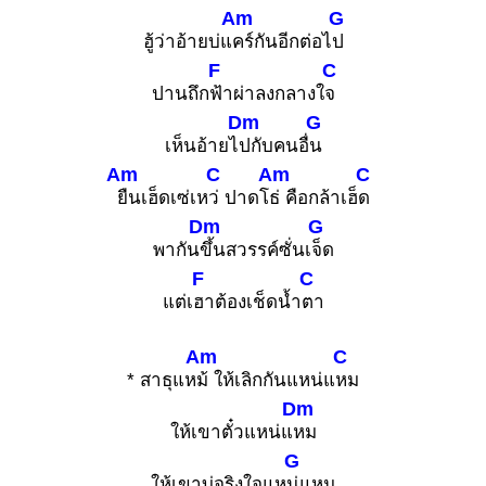
Am
G
ฮู้ว่าอ้ายบ่แ
คร์กันอีกต่อไ
ป
F
C
ปานถึก
ฟ้าผ่าลงกลางใ
จ
Dm
G
เห็นอ้ายไ
ปกับคนอื่
น
Am
C
Am
C
ยืนเฮ็ดเซ่เห
ว่ ปาดโ
ธ่ คือกล้าเฮ็
ด
Dm
G
พากัน
ขึ้นสวรรค์ซั่นเ
จ็ด
F
C
แต่เ
ฮาต้องเช็ดน้ำ
ตา
Am
C
* สาธุแห
ม้ ให้เลิกกันแหน่แ
หม
Dm
ให้เขาตั๋วแหน่แ
หม
G
ให้เขาบ่จริงใจแห
น่แหม