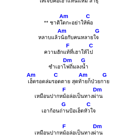
ให้เจ็บคือเฮาแ
หน่แหม สา
ธุ
Am
C
** ชาติใ
ดกะอย่าให้
พ้อ
Am
G
หลาบแล้ว
น้อกับคนหลายใ
จ
F
C
ความฮักแ
ท้ที่เฮาให้ไ
ป
Dm
G
ซำเอาไ
ฟถิ่มลง
น้ำ
Am
C
Am
G
เ
ฮ็ดรอดล่มร
อดตาย สุดท้
ายก็ป่วยก
าย
F
Dm
เหมือนปากห
ม้อล่อเป็นทางผ่
าน
G
C
เอาก้อนถ่
านป้อเฮ็ดหั
วใจ
F
Dm
เหมือนปากห
ม้อล่อเป็นทางผ่
าน