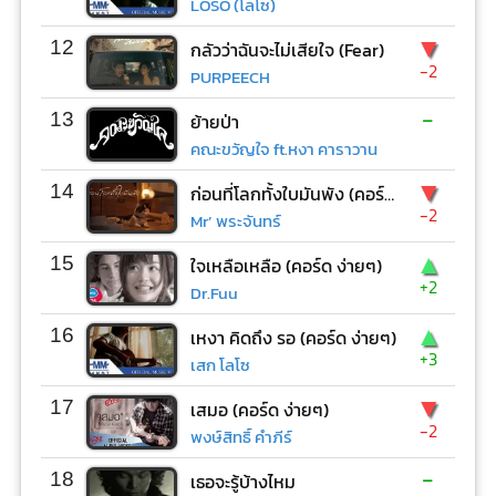
LOSO (โลโซ)
▼
12
กลัวว่าฉันจะไม่เสียใจ (Fear)
-2
PURPEECH
-
13
ย้ายป่า
คณะขวัญใจ ft.หงา คาราวาน
▼
14
ก่อนที่โลกทั้งใบมันพัง (คอร์ด ง่ายๆ)
-2
Mr’ พระจันทร์
▲
15
ใจเหลือเหลือ (คอร์ด ง่ายๆ)
+2
Dr.Fuu
▲
16
เหงา คิดถึง รอ (คอร์ด ง่ายๆ)
+3
เสก โลโซ
▼
17
เสมอ (คอร์ด ง่ายๆ)
-2
พงษ์สิทธิ์ คำภีร์
-
18
เธอจะรู้บ้างไหม