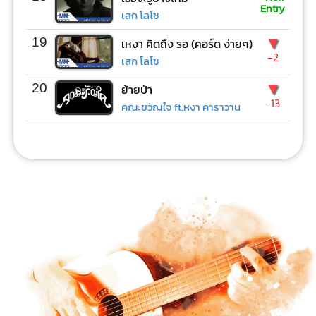
Entry
เสก โลโซ
▼
19
เหงา คิดถึง รอ (คอร์ด ง่ายๆ)
-2
เสก โลโซ
▼
20
ย้ายป่า
-13
คณะขวัญใจ ft.หงา คาราวาน