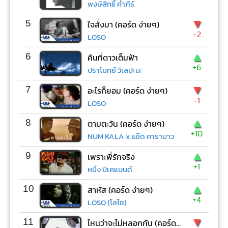
พงษ์สิทธิ์ คำภีร์
▼
5
ใจสั่งมา (คอร์ด ง่ายๆ)
-2
LOSO
▲
6
คืนที่ดาวเต็มฟ้า
+6
ปราโมทย์ วิเลปะนะ
▼
7
อะไรก็ยอม (คอร์ด ง่ายๆ)
-1
LOSO
▲
8
ตามตะวัน (คอร์ด ง่ายๆ)
+10
NUM KALA x แอ๊ด คาราบาว
▲
9
เพราะพี่รักจริง
+1
หนึ่ง บีเคแบนด์
▲
10
สาหัส (คอร์ด ง่ายๆ)
+4
LOSO (โลโซ)
▼
11
ไหนว่าจะไม่หลอกกัน (คอร์ด ง่ายๆ)