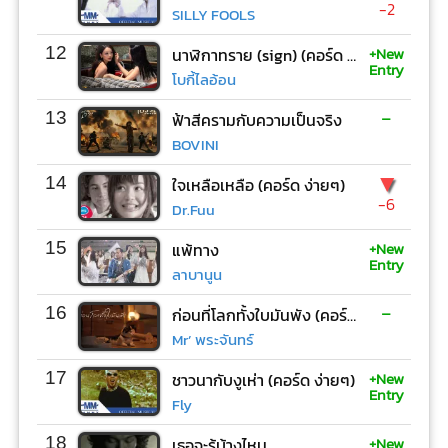
-2
SILLY FOOLS
+New
12
นาฬิกาทราย (sign) (คอร์ด ง่ายๆ)
Entry
โบกี้ไลอ้อน
-
13
ฟ้าสีครามกับความเป็นจริง
BOVINI
▼
14
ใจเหลือเหลือ (คอร์ด ง่ายๆ)
-6
Dr.Fuu
+New
15
แพ้ทาง
Entry
ลาบานูน
-
16
ก่อนที่โลกทั้งใบมันพัง (คอร์ด ง่ายๆ)
Mr’ พระจันทร์
+New
17
ชาวนากับงูเห่า (คอร์ด ง่ายๆ)
Entry
Fly
+New
18
เธอจะรู้บ้างไหม