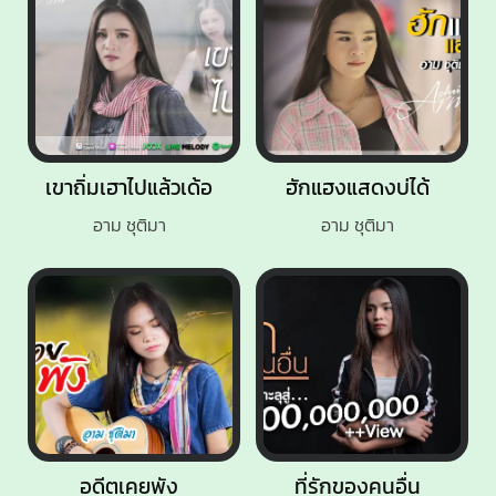
เขาถิ่มเฮาไปแล้วเด้อ
ฮักแฮงแสดงบ่ได้
อาม ชุติมา
อาม ชุติมา
อดีตเคยพัง
ที่รักของคนอื่น