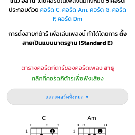
แนว
อีสาน
โดยคอร์ดในเพลงนี้มีทั้งหมด
5 คอร์ด
ประกอบด้วย
คอร์ด C, คอร์ด Am, คอร์ด G, คอร์ด
F, คอร์ด Dm
การตั้งสายกีต้าร์ เพื่อเล่นเพลงนี้ ทำได้โดยการ
ตั้ง
สายเป็นแบบมาตรฐาน (Standard E)
ตารางคอร์ดกีตาร์ของคอร์ดเพลง
สาธุ
คลิกที่คอร์ดกีต้าร์เพื่อฟังเสียง
แสดงคอร์ดทั้งหมด ▼
C
Am
X
O
O
X
O
O
1
1
1
1