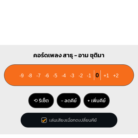
คอร์ดเพลง สาธุ - อาม ชุติมา
0
-9
-8
-7
-6
-5
-4
-3
-2
-1
+1
+2
⟲ รีเซ็ต
− ลดคีย์
+ เพิ่มคีย์
เล่นเสียงเมื่อกดเปลี่ยนคีย์