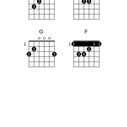
2
2
3
3
G
F
O
O
O
1
1
1
1
1
1
2
2
3
3
4
Dm
X
X
O
1
1
2
3