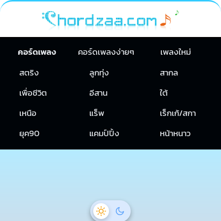
คอร์ดเพลง
คอร์ดเพลงง่ายๆ
เพลงใหม่
สตริง
ลูกทุ่ง
สากล
เพื่อชีวิต
อีสาน
ใต้
เหนือ
แร็พ
เร็กเก้/สกา
ยุค90
แคมป์ปิ้ง
หน้าหนาว