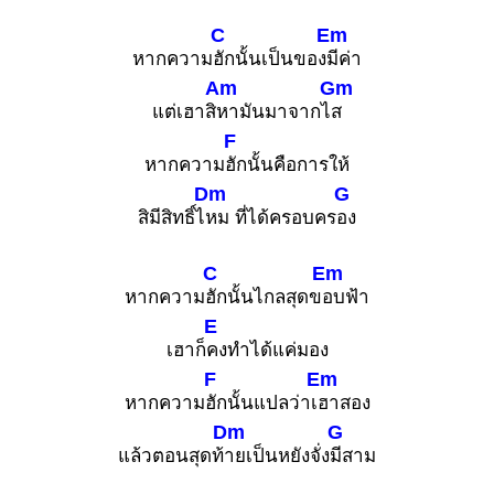
C
Em
หากความ
ฮักนั้นเป็นของ
มีค่า
Am
Gm
แต่เฮาสิ
หามันมาจากไ
ส
F
หากความ
ฮักนั้นคือการให้
Dm
G
สิมีสิทธิ์ไ
หม ที่ได้ครอบคร
อง
C
Em
หากความ
ฮักนั้นไกลสุดข
อบฟ้า
E
เฮาก็
คงทำได้แค่มอง
F
Em
หากความ
ฮักนั้นแปลว่าเ
ฮาสอง
Dm
G
แล้วตอนสุดท้
ายเป็นหยังจั่ง
มีสาม