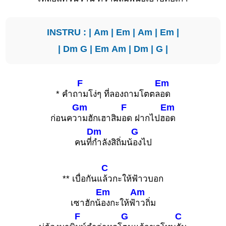
INSTRU : |
Am
|
Em
|
Am
|
Em
|
|
Dm
G
|
Em
Am
|
Dm
|
G
|
F
Em
* คำถ
ามโง่ๆ ที่ลองถามโตตล
อด
Gm
F
Em
ก่อนคว
ามฮักเฮาสิม
อด ฝากไปฮ
อด
Dm
G
คนที่
กำลังสิถิ่มน้
องไป
C
** เบื่อกันแ
ล้วกะให้ฟ้าวบอก
Em
Am
เซาฮักน้
องกะให้ฟ้
าวถิ่ม
F
G
C