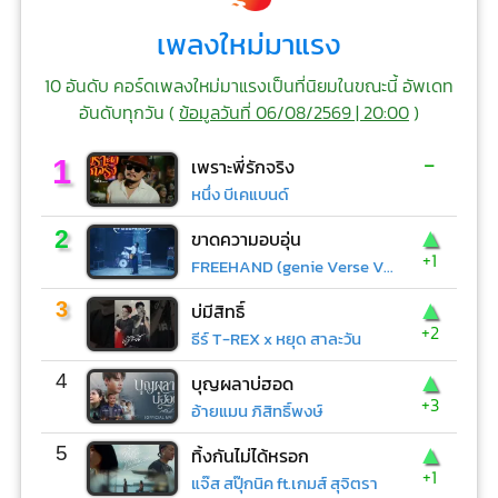
เพลงใหม่มาแรง
10 อันดับ คอร์ดเพลงใหม่มาแรงเป็นที่นิยมในขณะนี้ อัพเดท
อันดับทุกวัน (
ข้อมูลวันที่ 06/08/2569 | 20:00
)
-
1
เพราะพี่รักจริง
หนึ่ง บีเคแบนด์
▲
2
ขาดความอบอุ่น
+1
FREEHAND (genie Verse Vol.1)
▲
3
บ่มีสิทธิ์
+2
ธีร์ T-REX x หยุด สาละวัน
▲
4
บุญผลาบ่ฮอด
+3
อ้ายแมน ภิสิทธิ์พงษ์
▲
5
ทิ้งกันไม่ได้หรอก
+1
แจ๊ส สปุ๊กนิค ft.เกมส์ สุจิตรา