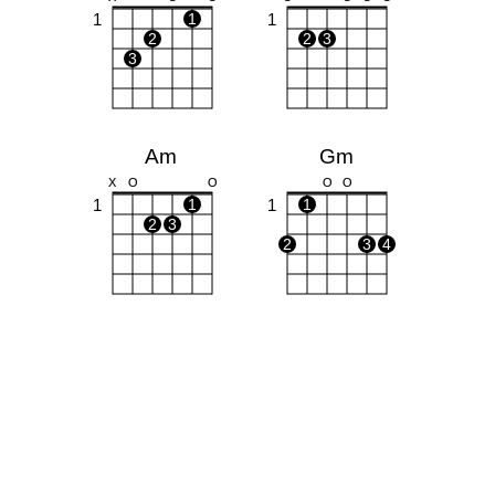
1
1
1
2
2
3
3
Am
Gm
X
O
O
O
O
1
1
1
1
2
3
2
3
4
F
Dm
X
X
O
1
1
1
1
1
1
2
2
3
4
3