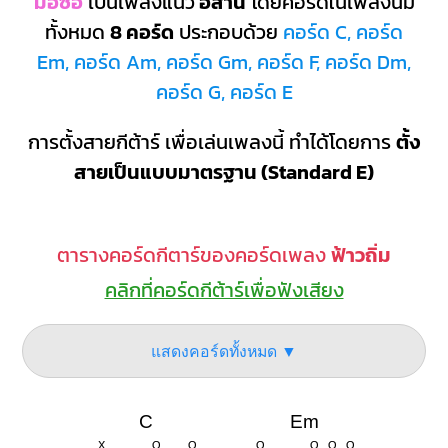
มอซอ
เป็นเพลงแนว
อีสาน
โดยคอร์ดในเพลงนี้มี
ทั้งหมด
8 คอร์ด
ประกอบด้วย
คอร์ด C, คอร์ด
Em, คอร์ด Am, คอร์ด Gm, คอร์ด F, คอร์ด Dm,
คอร์ด G, คอร์ด E
การตั้งสายกีต้าร์ เพื่อเล่นเพลงนี้ ทำได้โดยการ
ตั้ง
สายเป็นแบบมาตรฐาน (Standard E)
ตารางคอร์ดกีตาร์ของคอร์ดเพลง
ฟ้าวถิ่ม
คลิกที่คอร์ดกีต้าร์เพื่อฟังเสียง
แสดงคอร์ดทั้งหมด ▼
C
Em
X
O
O
O
O
O
O