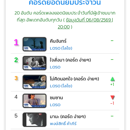
คอร์ดยอดนิยมประจำวัน
20 อันดับ คอร์ดเพลงยอดนิยมประจำวันที่มีผู้เข้าชมมาก
ที่สุด อัพเดทอันดับทุกวัน (
ข้อมูลวันที่ 06/08/2569 |
20:00
)
-
1
คืนจันทร์
LOSO (โลโซ)
-
2
ใจสั่งมา (คอร์ด ง่ายๆ)
LOSO
▲
3
ไม่คิดนอกใจ (คอร์ด ง่ายๆ)
+1
LOSO (โลโซ)
▼
4
ซมซาน
-1
LOSO
-
5
มานะ (คอร์ด ง่ายๆ)
พงษ์สิทธิ์ คำภีร์