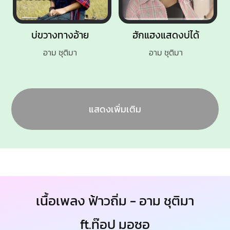
บ่ขวางทางอ้าย
ฮักแฮงแสดงบ่ได้
อาม ชุติมา
อาม ชุติมา
แสดงเพิ่มเติม
เนื้อเพลง ฟ้าวถิ่ม - อาม ชุติมา
ft.ท๊อป มอซอ