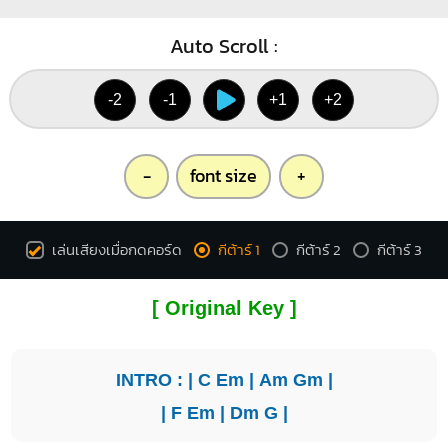
Auto Scroll :
-2
-1
+1
+2
-
font size
+
เล่นเสียงเมื่อกดคอร์ด
กีต้าร์ 1
กีต้าร์ 2
กีต้าร์ 3
[ Original Key ]
INTRO : |
C
Em
|
Am
Gm
|
|
F
Em
|
Dm
G
|