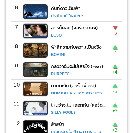
-
6
คืนที่ดาวเต็มฟ้า
ปราโมทย์ วิเลปะนะ
▼
7
อะไรก็ยอม (คอร์ด ง่ายๆ)
-2
LOSO
▲
8
ฟ้าสีครามกับความเป็นจริง
+1
BOVINI
▲
9
กลัวว่าฉันจะไม่เสียใจ (Fear)
+4
PURPEECH
▲
10
ตามตะวัน (คอร์ด ง่ายๆ)
+8
NUM KALA x แอ๊ด คาราบาว
▲
11
ไหนว่าจะไม่หลอกกัน (คอร์ด ง่ายๆ)
+5
SILLY FOOLS
▲
12
ย้ายป่า
+3
คณะขวัญใจ ft.หงา คาราวาน