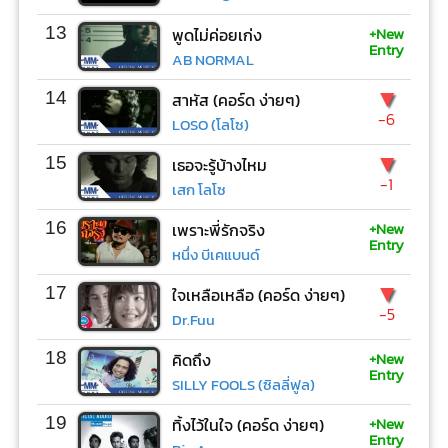
+New
13
พูดไม่ค่อยเก่ง
Entry
AB NORMAL
▼
14
สาหัส (คอร์ด ง่ายๆ)
-6
LOSO (โลโซ)
▼
15
เธอจะรู้บ้างไหม
-1
เสก โลโซ
+New
16
เพราะพี่รักจริง
Entry
หนึ่ง บีเคแบนด์
▼
17
ใจเหลือเหลือ (คอร์ด ง่ายๆ)
-5
Dr.Fuu
+New
18
คิดถึง
Entry
SILLY FOOLS (ซิลลี่ฟูล)
+New
19
ทิ้งไว้ในใจ (คอร์ด ง่ายๆ)
Entry