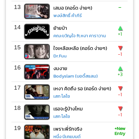
-
13
เสมอ (คอร์ด ง่ายๆ)
พงษ์สิทธิ์ คำภีร์
▲
14
ย้ายป่า
+1
คณะขวัญใจ ft.หงา คาราวาน
▼
15
ใจเหลือเหลือ (คอร์ด ง่ายๆ)
-1
Dr.Fuu
▲
16
งมงาย
+3
Bodyslam (บอดี้สแลม)
▼
17
เหงา คิดถึง รอ (คอร์ด ง่ายๆ)
-1
เสก โลโซ
▼
18
เธอจะรู้บ้างไหม
-1
เสก โลโซ
+New
19
เพราะพี่รักจริง
Entry
หนึ่ง บีเคแบนด์