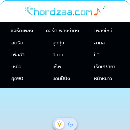
คอร์ดเพลง
คอร์ดเพลงง่ายๆ
เพลงใหม่
สตริง
ลูกทุ่ง
สากล
เพื่อชีวิต
อีสาน
ใต้
เหนือ
แร็พ
เร็กเก้/สกา
ยุค90
แคมป์ปิ้ง
หน้าหนาว