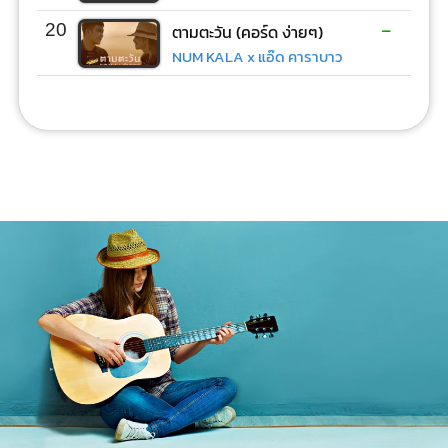
-
20
ตามตะวัน (คอร์ด ง่ายๆ)
NUM KALA x แอ๊ด คาราบาว