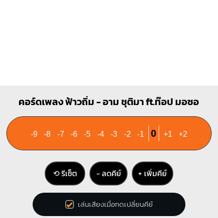
G
E
O
O
O
O
O
O
1
1
1
1
2
3
2
3
คอร์ดเพลง ฟ้าวถิ่ม - อาม ชุติมา ft.ท๊อป มอซอ
0
-9
-8
-7
-6
-5
-4
-3
-2
-1
+1
+2
⟲ รีเซ็ต
− ลดคีย์
+ เพิ่มคีย์
เล่นเสียงเมื่อกดเปลี่ยนคีย์