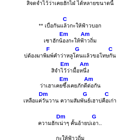
สิ
จดจำไว้ว่าเคยฮักไผ๋ ได้หล
ายขนาดนี้
C
** เบื่อกันแ
ล้วกะให้ฟ้าวบอก
Em
Am
เซาฮักน้
องกะให้ฟ้
าวถิ่ม
F
G
C
บ่ต้องมาพิ
มพ์คำว่าหลูโ
ตนแล้วขอโทษ
กัน
Em
Am
สิจำไ
ว้ว่ามื้อห
นึ่ง
Em
Am
ว่าเฮาเคย
ซึ้งเคยภักดี
ต่อกัน
Dm
G
C
เหลือแค่
วันวาน ความสัมพั
นธ์เฮาบ่คื
อเก่า
Dm
G
ความฮักเ
น่าๆ คั้นอ้ายบ่เ
อา..
กะให้ฟ้าวถิ่ม