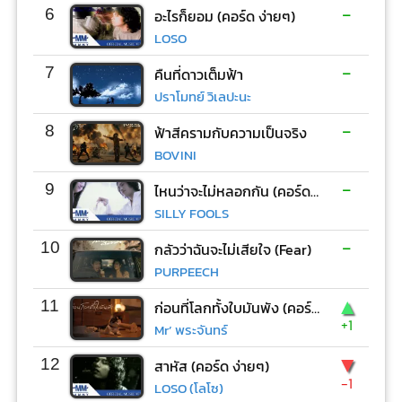
-
6
อะไรก็ยอม (คอร์ด ง่ายๆ)
LOSO
-
7
คืนที่ดาวเต็มฟ้า
ปราโมทย์ วิเลปะนะ
-
8
ฟ้าสีครามกับความเป็นจริง
BOVINI
-
9
ไหนว่าจะไม่หลอกกัน (คอร์ด ง่ายๆ)
SILLY FOOLS
-
10
กลัวว่าฉันจะไม่เสียใจ (Fear)
PURPEECH
▲
11
ก่อนที่โลกทั้งใบมันพัง (คอร์ด ง่ายๆ)
+1
Mr’ พระจันทร์
▼
12
สาหัส (คอร์ด ง่ายๆ)
-1
LOSO (โลโซ)