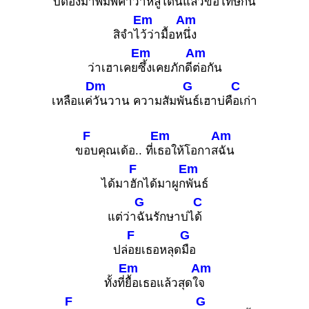
บ่ต้องมาพิ
มพ์คำว่าหลูโ
ตนแล้วขอโทษ
กัน
Em
Am
สิจำไ
ว้ว่ามื้อห
นึ่ง
Em
Am
ว่าเฮาเคย
ซึ้งเคยภักดี
ต่อกัน
Dm
G
C
เหลือแค่
วันวาน ความสัมพั
นธ์เฮาบ่คื
อเก่า
F
Em
Am
ข
อบคุณเด้อ.. ที่เ
ธอให้โอกาส
ฉัน
F
Em
ได้มา
ฮักได้มาผูก
พันธ์
G
C
แต่ว่า
ฉันรักษาบ่ไ
ด้
F
G
ปล่
อยเธอหลุด
มือ
Em
Am
ทั้งที่
ยื้อเธอแล้วสุดใ
จ
F
G