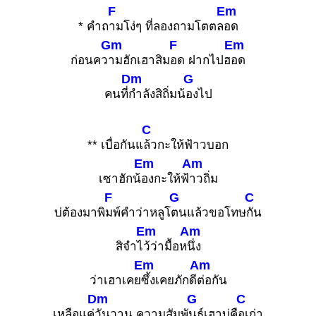
F
Em
* คำถ
ามโง่ๆ ที่ลองถามโตตล
อด
Gm
F
Em
ก่อนคว
ามฮักเฮาสิม
อด ฝากไปฮ
อด
Dm
G
คนที่
กำลังสิถิ่มน้
องไป
C
** เบื่อกันแ
ล้วกะให้ฟ้าวบอก
Em
Am
เซาฮักน้
องกะให้ฟ้
าวถิ่ม
F
G
C
บ่ต้องมาพิ
มพ์คำว่าหลูโ
ตนแล้วขอโทษ
กัน
Em
Am
สิจำไ
ว้ว่ามื้อห
นึ่ง
Em
Am
ว่าเฮาเคย
ซึ้งเคยภักดี
ต่อกัน
Dm
G
C
เหลือแค่
วันวาน ความสัมพั
นธ์เฮาบ่คื
อเก่า