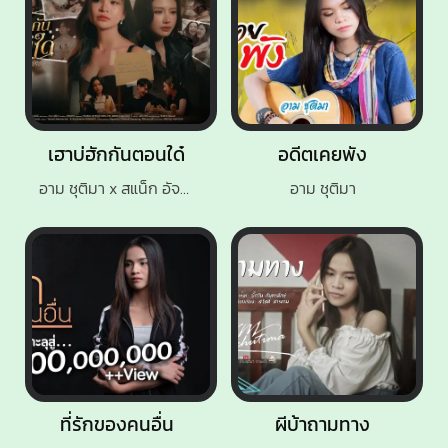
เฮาบ่ฮักกันตอนใด๋
อดีตเคยพัง
อาม ชุติมา x สแน็ก อัจฉรีย์
อาม ชุติมา
ที่รักของคนอื่น
ผีบ้าถามทาง