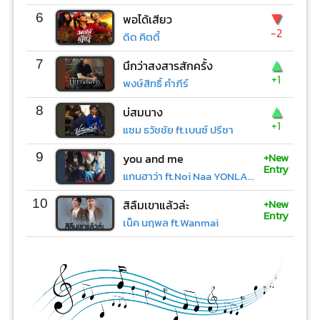
▼
6
พอได้เสียว
-2
ดิด คิตตี้
▲
7
นึกว่าสงสารสักครั้ง
+1
พงษ์สิทธิ์ คำภีร์
▲
8
บ่สมนาง
+1
แซม ธวัชชัย ft.เบนซ์ ปรีชา
+New
9
you and me
Entry
แกนฮาว่า ft.Noi Naa YONLAPA
+New
10
สิลืมเขาแล้วล่ะ
Entry
เน็ค นฤพล ft.Wanmai