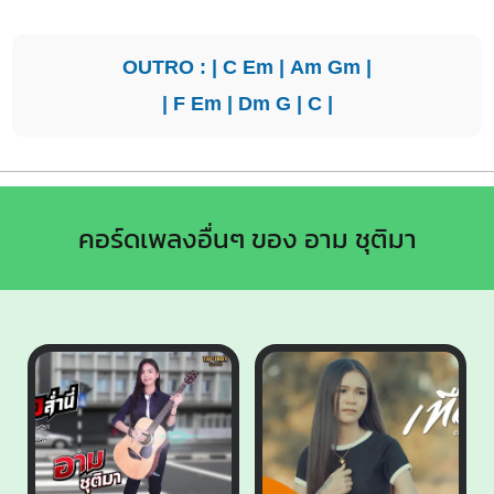
OUTRO : |
C
Em
|
Am
Gm
|
|
F
Em
|
Dm
G
|
C
|
คอร์ดเพลงอื่นๆ ของ อาม ชุติมา