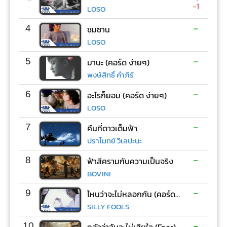
-1
LOSO
-
4
ซมซาน
LOSO
-
5
มานะ (คอร์ด ง่ายๆ)
พงษ์สิทธิ์ คำภีร์
-
6
อะไรก็ยอม (คอร์ด ง่ายๆ)
LOSO
-
7
คืนที่ดาวเต็มฟ้า
ปราโมทย์ วิเลปะนะ
-
8
ฟ้าสีครามกับความเป็นจริง
BOVINI
-
9
ไหนว่าจะไม่หลอกกัน (คอร์ด ง่ายๆ)
SILLY FOOLS
-
10
กลัวว่าฉันจะไม่เสียใจ (Fear)