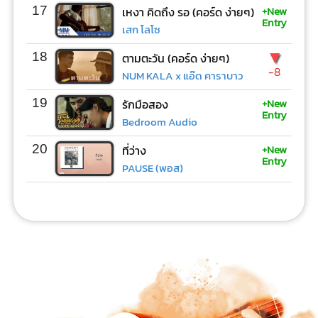
+New
17
เหงา คิดถึง รอ (คอร์ด ง่ายๆ)
Entry
เสก โลโซ
▼
18
ตามตะวัน (คอร์ด ง่ายๆ)
-8
NUM KALA x แอ๊ด คาราบาว
+New
19
รักมือสอง
Entry
Bedroom Audio
+New
20
ที่ว่าง
Entry
PAUSE (พอส)