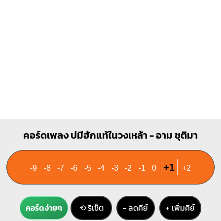
3
4
Am
C#m
X
O
O
X
X
O
1
1
1
1
2
3
2
3
คอร์ดเพลง บ่มีฮักแท้ในวงเหล้า - อาม ชุติมา
+1
-9
-8
-7
-6
-5
-4
-3
-2
-1
0
+2
คอร์ดง่ายๆ
⟲ รีเซ็ต
− ลดคีย์
+ เพิ่มคีย์