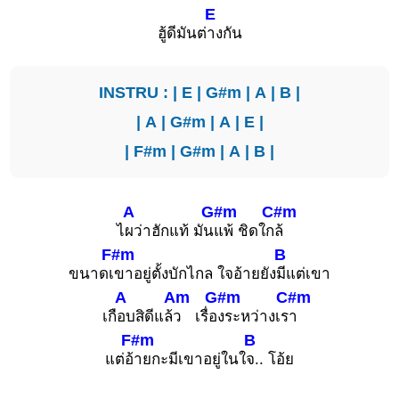
E
ฮู้ดีมันต่
างกัน
INSTRU : |
E
|
G#m
|
A
|
B
|
|
A
|
G#m
|
A
|
E
|
|
F#m
|
G#m
|
A
|
B
|
A
G#m
C#m
ไ
ผว่าฮักแท้ มัน
แพ้ ชิดใก
ล้
F#m
B
ขนาดเ
ขาอยู่ตั้งบักไกล ใจอ้ายยัง
มีแต่เขา
A
Am
G#m
C#m
เกื
อบสิดีแล้
ว เรื่อ
งระหว่างเร
า
F#m
B
แต่อ้
ายกะมีเขาอยู่ในใ
จ.. โอ้ย