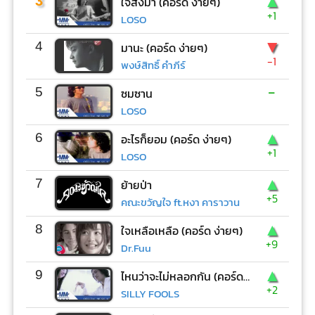
▲
3
ใจสั่งมา (คอร์ด ง่ายๆ)
+1
LOSO
▼
4
มานะ (คอร์ด ง่ายๆ)
-1
พงษ์สิทธิ์ คำภีร์
-
5
ซมซาน
LOSO
▲
6
อะไรก็ยอม (คอร์ด ง่ายๆ)
+1
LOSO
▲
7
ย้ายป่า
+5
คณะขวัญใจ ft.หงา คาราวาน
▲
8
ใจเหลือเหลือ (คอร์ด ง่ายๆ)
+9
Dr.Fuu
▲
9
ไหนว่าจะไม่หลอกกัน (คอร์ด ง่ายๆ)
+2
SILLY FOOLS