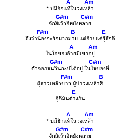
A
Am
* บ่มีฮักแ
ท้ในวงเห
ล้า
G#m
C#m
จักสิเ
ว้าอิหยังหล
าย
F#m
B
E
ถึงว่าน้
องจะรักมากม
าย แต่อ้ายแค่
รู้สึกดี
A
Am
ในใจของอ้
ายมีเขาอ
ยู่
G#m
C#m
ตำจอกจน
วินกะบ่ได้อยู่ ในใ
จของพี่
F#m
B
ผู้สาวเหล้าข
าว ผู้บ่าวงเหล้า
สี
E
ฮู้ดีมันต่
างกัน
A
Am
* บ่มีฮักแ
ท้ในวงเห
ล้า
G#m
C#m
จักสิเ
ว้าอิหยังหล
าย