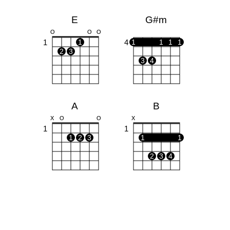
E
G#m
O
O
O
1
4
1
1
1
1
1
2
3
3
4
A
B
X
O
O
X
1
1
1
2
3
1
1
2
3
4
F#m
E7
O
O
O
O
1
1
1
1
1
1
1
2