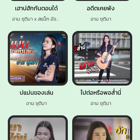
เฮาบ่ฮักกันตอนใด๋
อดีตเคยพัง
อาม ชุติมา x สแน็ก อัจฉรีย์
อาม ชุติมา
บ่แม่นของเล่น
ไปต่อหรือพอส่ำนี่
อาม ชุติมา
อาม ชุติมา