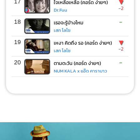
▼
17
ใจเหลือเหลือ (คอร์ด ง่ายๆ)
-2
Dr.Fuu
-
18
เธอจะรู้บ้างไหม
เสก โลโซ
▼
19
เหงา คิดถึง รอ (คอร์ด ง่ายๆ)
-2
เสก โลโซ
-
20
ตามตะวัน (คอร์ด ง่ายๆ)
NUM KALA x แอ๊ด คาราบาว