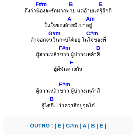
F#m
B
E
ถึงว่าน้
องจะรักมากม
าย แต่อ้ายแค่
รู้สึกดี
A
Am
ในใจของอ้
ายมีเขาอ
ยู่
G#m
C#m
ตำจอกจน
วินกะบ่ได้อยู่ ในใ
จของพี่
F#m
B
ผู้สาวเหล้าข
าว ผู้บ่าวงเหล้า
สี
E
ฮู้ดีมันต่
างกัน
F#m
ผู้สาวเหล้าข
าว ผู้บ่าวงเหล้าสี
B
ฮู้โต
ดี.. ว่าควรสิอยู่จุดใด๋
OUTRO : |
E
|
G#m
|
A
|
B
|
E
|