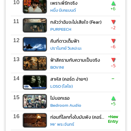
▲
10
เพราะพี่รักจริง
+6
หนึ่ง บีเคแบนด์
▼
11
กลัวว่าฉันจะไม่เสียใจ (Fear)
-2
PURPEECH
▼
12
คืนที่ดาวเต็มฟ้า
-6
ปราโมทย์ วิเลปะนะ
▼
13
ฟ้าสีครามกับความเป็นจริง
-5
BOVINI
-
14
สาหัส (คอร์ด ง่ายๆ)
LOSO (โลโซ)
▲
15
ไม่บอกเธอ
+5
Bedroom Audio
+New
16
ก่อนที่โลกทั้งใบมันพัง (คอร์ด ง่ายๆ)
Entry
Mr’ พระจันทร์