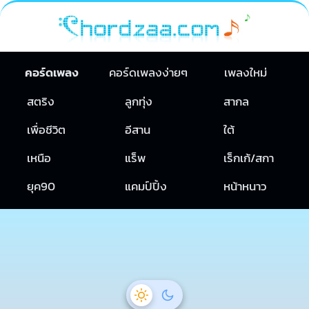
คอร์ดเพลง
คอร์ดเพลงง่ายๆ
เพลงใหม่
สตริง
ลูกทุ่ง
สากล
เพื่อชีวิต
อีสาน
ใต้
เหนือ
แร็พ
เร็กเก้/สกา
ยุค90
แคมป์ปิ้ง
หน้าหนาว