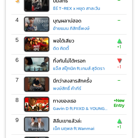
บ่มีสิทธิ์
ธีร์ T-REX x หยุด สาละวัน
-
4
บุญผลาบ่ฮอด
อ้ายแมน ภิสิทธิ์พงษ์
▲
5
พอได้เสียว
+1
ดิด คิตตี้
▼
6
ทิ้งกันไม่ได้หรอก
-1
แจ๊ส สปุ๊กนิค ft.เกมส์ สุจิตรา
-
7
นึกว่าสงสารสักครั้ง
พงษ์สิทธิ์ คำภีร์
+New
8
ทางของเธอ
Entry
Gavin D ft.FIIXD & YOUNGOHM
▲
9
สิลืมเขาแล้วล่ะ
+1
เน็ค นฤพล ft.Wanmai