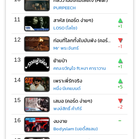
PURPEECH
▲
11
สาหัส (คอร์ด ง่ายๆ)
+1
LOSO (โลโซ)
▼
12
ก่อนที่โลกทั้งใบมันพัง (คอร์ด ง่ายๆ)
-1
Mr’ พระจันทร์
▲
13
ย้ายป่า
+1
คณะขวัญใจ ft.หงา คาราวาน
▲
14
เพราะพี่รักจริง
+5
หนึ่ง บีเคแบนด์
▼
15
เสมอ (คอร์ด ง่ายๆ)
-2
พงษ์สิทธิ์ คำภีร์
-
16
งมงาย
Bodyslam (บอดี้สแลม)