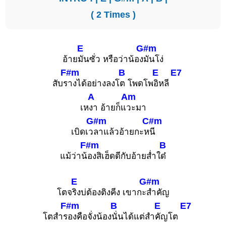
( 2 Times )
E
G#m
อ้าย
มันซั่ว หรือว่าน้อง
มันโง่
F#m
B
E
E7
สับร
างได้อย่างลงโ
ต โพดโพ
อิหลี
A
Am
เห
งา อ้ายก็แ
วะมา
G#m
C#m
เบิดเว
ลาแล้วอ้ายกะห
นี
F#m
B
แม้ว่าน้
องสิเฮ็ดดีกับอ้ายส่ำใ
ด๋
E
G#m
โตจ
ริงบ่ต้องติงคีง เขากะ
สำคัญ
F#m
B
E
E7
โตสำร
องคือจั่งน้อง
นั่นได้แต่สำ
คัญโต