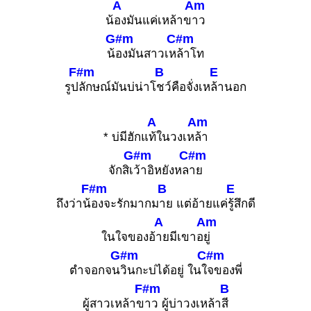
A
Am
น้
องมันแค่เหล้าข
าว
G#m
C#m
น้
องมันสาวเห
ล้าโท
F#m
B
E
รูป
ลักษณ์มันบ่น่าโ
ชว์คือจั่งเห
ล้านอก
A
Am
* บ่มีฮักแ
ท้ในวงเห
ล้า
G#m
C#m
จักสิเ
ว้าอิหยังหล
าย
F#m
B
E
ถึงว่าน้
องจะรักมากม
าย แต่อ้ายแค่
รู้สึกดี
A
Am
ในใจของอ้
ายมีเขาอ
ยู่
G#m
C#m
ตำจอกจน
วินกะบ่ได้อยู่ ในใ
จของพี่
F#m
B
ผู้สาวเหล้าข
าว ผู้บ่าวงเหล้า
สี