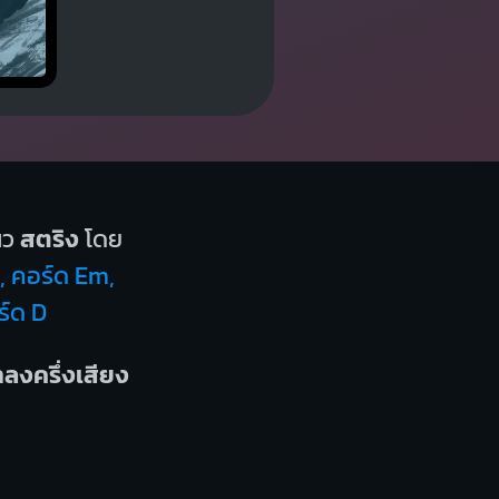
นว
สตริง
โดย
C, คอร์ด Em,
ร์ด D
ำลงครึ่งเสียง