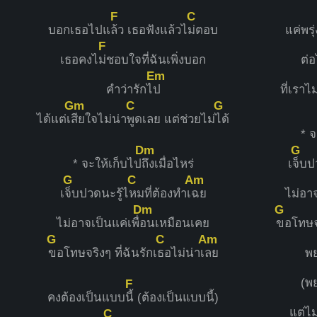
F
C
บอกเธอไปแ
ล้ว เธอฟังแล้วไ
ม่ตอบ
แค่พรุ่
F
เธอคงไ
ม่ชอบใจที่ฉันเพิ่งบอก
ต่
Em
คำว่ารักไ
ป
ที่เราไม
Gm
C
G
ได้แต่เ
สียใจไม่น่า
พูดเลย แต่ช่วยไม่
ได้
* จ
Dm
G
* จะให้เก็บไป
ถึงเมื่อไหร่
เ
จ็บป
G
C
Am
เ
จ็บปวดนะรู้ไ
หมที่ต้องทำเ
ฉย
ไม่อาจ
Dm
G
ไม่อาจเป็นแค่เพื่
อนเหมือนเคย
ขอโทษจร
G
C
Am
ขอโทษจริงๆ ที่ฉันรักเ
ธอไม่น่าเ
ลย
พ
(พ
F
คงต้องเป็นแบบ
นี้ (ต้องเป็นแบบนี้)
แต่ไม
C