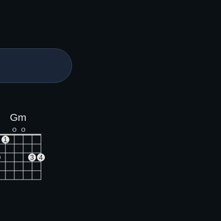
Gm
O
O
1
3
4
E