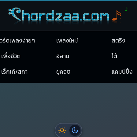
อร์ดเพลงง่ายๆ
เพลงใหม่
สตริง
เพื่อชีวิต
อีสาน
ใต้
เร็กเก้/สกา
ยุค90
แคมป์ปิ้ง