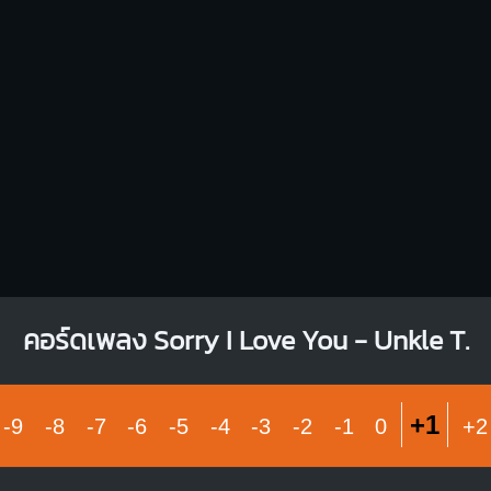
X
X
O
X
O
O
O
1
1
1
1
1
2
2
3
3
3
D
X
X
O
1
1
2
3
คอร์ดเพลง Sorry I Love You - Unkle T.
+1
-9
-8
-7
-6
-5
-4
-3
-2
-1
0
+2