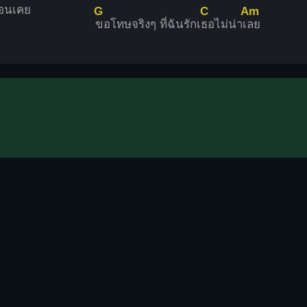
ือนเคย
G
C
Am
ขอโทษจริงๆ ที่ฉันรักเ
ธอไม่น่าเ
ลย