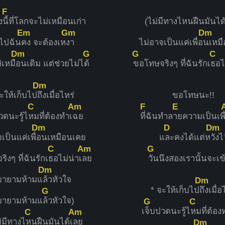
F
ง
นี้ที่โลกจะไม่เหมือนเก่า
(ไม่มีทางไหนฝืนมันได
Em
Gm
Dm
อไปฉัน
คง จะต้องเห
งา
ไม่อาจเป็นแค่เพื่อ
นเหม
Dm
G
G
C
่เหมื
อนเดิม แต่ช่วยไม่ไ
ด้
ขอโทษจริงๆ ที่ฉันรักเ
ธอไ
Dm
ะให้เก็บไป
ถึงเมื่อไหร่
ขอโทษนะ!!
C
Am
F
E
วดนะรู้ไ
หมที่ต้องทำเ
ฉย
ที่ฉันทำล
ายความเป็นเพื
Dm
D
Dm
เป็นแค่เพื่
อนเหมือนเคย
แ
ละคงได้แต่ห
วังไว
C
Am
G
ิงๆ ที่ฉันรักเ
ธอไม่น่าเ
ลย
วันนึงสองเรานั้นจะเข
Dm
ยายามห้ามแ
ล้วหัวใจ
Dm
* จะให้เก็บไป
ถึงเมื่อ
G
ยายามห้ามแ
ล้วหัวใจ)
G
C
เ
จ็บปวดนะรู้ไ
หมที่ต้อง
C
Am
่มีทางไ
หนฝืนมันได้เ
ลย
Dm