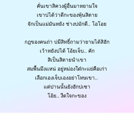
คั่นเขาสิควงผู้อื่นมาหยามใจ
เขาบ่ได้ว่าดีกะของพุ้นสิตาย
จักเป็นแม่มันหยัง ช่างบ่มักดี.. โอโอย
กฎของคนถ่า บ่มีสิทธิ์ถามว่ายามได้สิฮัก
เว้าหยังบ่ได้ โอ้ยเจ็บ.. คัก
สิเป็นสิตายนำเขา
สมพื้นมึงแหน่ อยู่หม่องใด๋กะแย่คือเก่า
เลือกเองเจ็บเองอย่าโทษเขา..
แต่ปานนั้นยังฮักบ่เซา
โอ้ย.. งืดใจกะของ