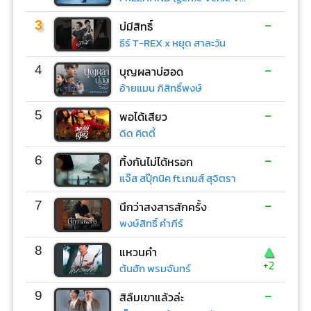
-
3
บ่มีสิทธิ์
ธีร์ T-REX x หยุด สาละวัน
-
4
บุญผลาบ่ฮอด
อ้ายแมน ภิสิทธิ์พงษ์
-
5
พอได้เสียว
ดิด คิตตี้
-
6
ทิ้งกันไม่ได้หรอก
แจ๊ส สปุ๊กนิค ft.เกมส์ สุจิตรา
-
7
นึกว่าสงสารสักครั้ง
พงษ์สิทธิ์ คำภีร์
▲
8
แหวนคำ
+2
ต้นฮัก พรมจันทร์
-
9
สิลืมเขาแล้วล่ะ