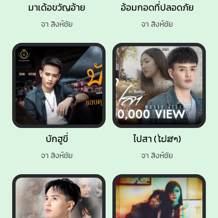
มาเด้อขวัญอ้าย
อ้อมกอดที่ปลอดภัย
จา สิงห์ชัย
จา สิงห์ชัย
บักฮูขี่
ไปสา (ໄປສາ)
จา สิงห์ชัย
จา สิงห์ชัย