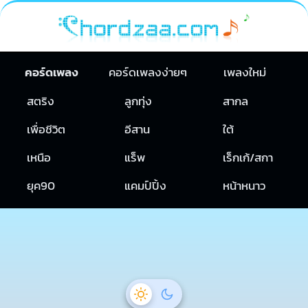
คอร์ดเพลง
คอร์ดเพลงง่ายๆ
เพลงใหม่
สตริง
ลูกทุ่ง
สากล
เพื่อชีวิต
อีสาน
ใต้
เหนือ
แร็พ
เร็กเก้/สกา
ยุค90
แคมป์ปิ้ง
หน้าหนาว