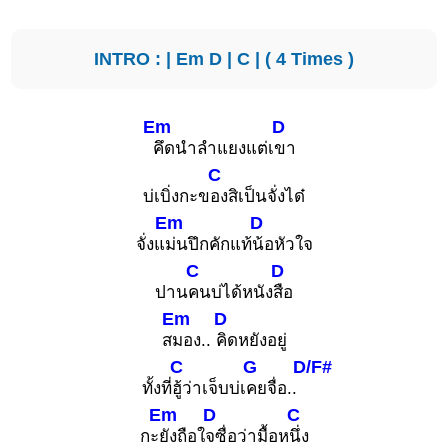
INTRO : |
Em
D
|
C
| ( 4 Times )
Em
D
คึดนำลำแยงแต่เ
ขา
C
บ่เบิ่งกะข
องสิเป็นจั่งได๋
Em
D
จั่งแ
ม่นปึกคักแท้
น้อหัวใจ
C
D
ปาน
คนบ่ได้หนัง
สือ
Em
D
ส
มอง..
คิดหยังอยู่
C
G
D/F#
ทั้งที่
ฮู้ว่าเจ็บบ่เ
คยจื่อ..
Em
D
C
กะ
ยังถือใ
จซื่อว่ามื้อห
นึ่ง