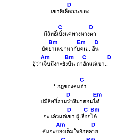
D
เขาสิเลื
อกกะของ
C
D
มีสิทธิ์เ
บิ่งแค่ทางหาง
ตา
Bm
Em
D
บัดย
ามเขามากับ
คน.. อื่
น
Am
Bm
C
D
ฮู้ว่าเ
จ็บมึงกะยัง
บืน ถ่า
ฮักแต่เขา..
G
* กฎของคน
ถ่า
D
Em
บ่มีสิทธิ์ถาม
ว่าสิมาตอนไ
ด๋
D
C
Bm
กะแล้วแต่เ
ขา ผู้เลื
อกไ
ด้
Am
D
คั่นกะข
องเต็มใจฮักหล
าย
G
Bm