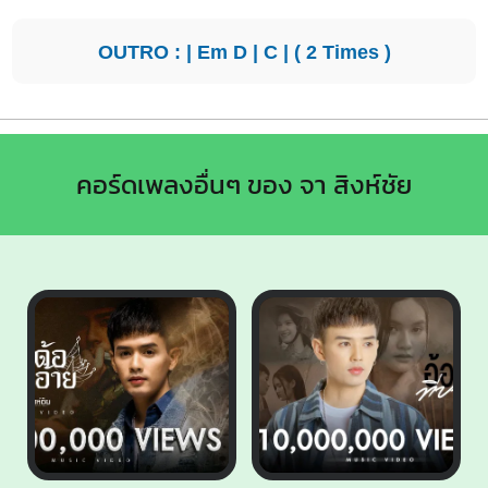
OUTRO : |
Em
D
|
C
| ( 2 Times )
คอร์ดเพลงอื่นๆ ของ จา สิงห์ชัย