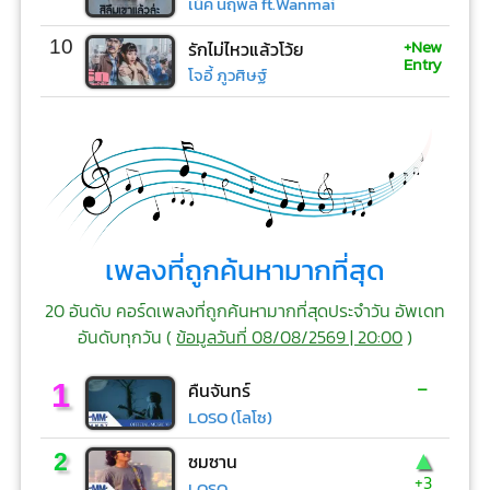
เน็ค นฤพล ft.Wanmai
+New
10
รักไม่ไหวแล้วโว้ย
Entry
โจอี้ ภูวศิษฐ์
เพลงที่ถูกค้นหามากที่สุด
20 อันดับ คอร์ดเพลงที่ถูกค้นหามากที่สุดประจำวัน อัพเดท
อันดับทุกวัน (
ข้อมูลวันที่ 08/08/2569 | 20:00
)
-
1
คืนจันทร์
LOSO (โลโซ)
▲
2
ซมซาน
+3
LOSO