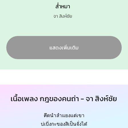
ส่ำหมา
จา สิงห์ชัย
แสดงเพิ่มเติม
เนื้อเพลง กฎของคนถ่า - จา สิงห์ชัย
คึดนำลำแยงแต่เขา
บ่เบิ่งกะของสิเป็นจั่งได๋