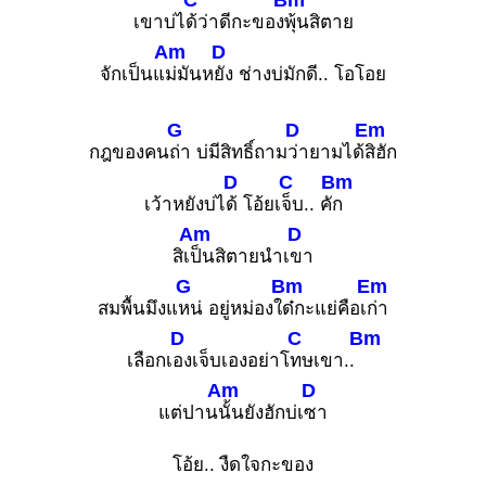
เขาบ่ไ
ด้ว่าดีกะของ
พุ้นสิตาย
Am
D
จักเป็นแ
ม่มันห
ยัง ช่างบ่มักดี.. โอโอย
G
D
Em
กฎของคน
ถ่า บ่มีสิทธิ์ถาม
ว่ายามได้
สิฮัก
D
C
Bm
เว้าหยังบ่ไ
ด้ โอ้ยเ
จ็บ.. คั
ก
Am
D
สิเ
ป็นสิตายนำเ
ขา
G
Bm
Em
สมพื้นมึงแ
หน่ อยู่หม่องใ
ด๋กะแย่คือเ
ก่า
D
C
Bm
เลือกเ
องเจ็บเองอย่าโ
ทษเขา..
Am
D
แต่ปาน
นั้นยังฮักบ่เ
ซา
โอ้ย.. งืดใจกะของ