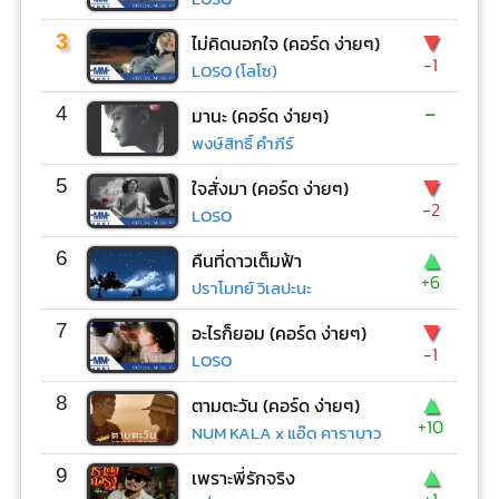
▼
3
ไม่คิดนอกใจ (คอร์ด ง่ายๆ)
-1
LOSO (โลโซ)
-
4
มานะ (คอร์ด ง่ายๆ)
พงษ์สิทธิ์ คำภีร์
▼
5
ใจสั่งมา (คอร์ด ง่ายๆ)
-2
LOSO
▲
6
คืนที่ดาวเต็มฟ้า
+6
ปราโมทย์ วิเลปะนะ
▼
7
อะไรก็ยอม (คอร์ด ง่ายๆ)
-1
LOSO
▲
8
ตามตะวัน (คอร์ด ง่ายๆ)
+10
NUM KALA x แอ๊ด คาราบาว
▲
9
เพราะพี่รักจริง
+1