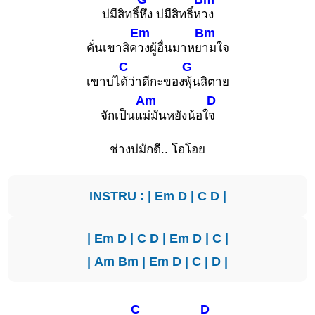
บ่มีสิทธิ์
หึง บ่มีสิทธิ์ห
วง
Em
Bm
คั่นเขาสิค
วงผู้อื่นมาหย
ามใจ
C
G
เขาบ่ไ
ด้ว่าดีกะของ
พุ้นสิตาย
Am
D
จักเป็นแ
ม่มันหยังน้อใ
จ
ช่างบ่มักดี.. โอโอย
INSTRU : |
Em
D
|
C
D
|
|
Em
D
|
C
D
|
Em
D
|
C
|
|
Am
Bm
|
Em
D
|
C
|
D
|
C
D