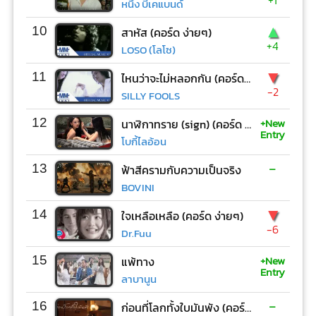
หนึ่ง บีเคแบนด์
▲
10
สาหัส (คอร์ด ง่ายๆ)
+4
LOSO (โลโซ)
▼
11
ไหนว่าจะไม่หลอกกัน (คอร์ด ง่ายๆ)
-2
SILLY FOOLS
+New
12
นาฬิกาทราย (sign) (คอร์ด ง่ายๆ)
Entry
โบกี้ไลอ้อน
-
13
ฟ้าสีครามกับความเป็นจริง
BOVINI
▼
14
ใจเหลือเหลือ (คอร์ด ง่ายๆ)
-6
Dr.Fuu
+New
15
แพ้ทาง
Entry
ลาบานูน
-
16
ก่อนที่โลกทั้งใบมันพัง (คอร์ด ง่ายๆ)