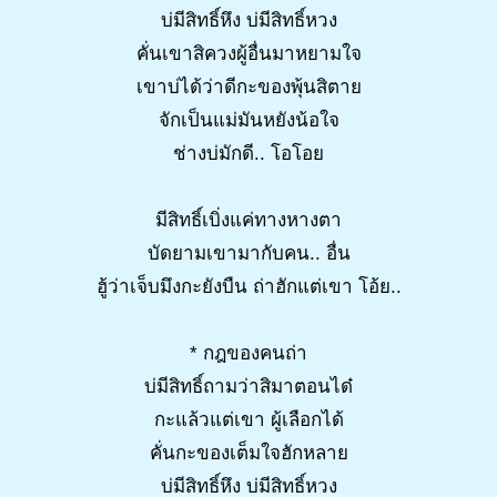
บ่มีสิทธิ์หึง บ่มีสิทธิ์หวง
คั่นเขาสิควงผู้อื่นมาหยามใจ
เขาบ่ได้ว่าดีกะของพุ้นสิตาย
จักเป็นแม่มันหยังน้อใจ
ช่างบ่มักดี.. โอโอย
มีสิทธิ์เบิ่งแค่ทางหางตา
บัดยามเขามากับคน.. อื่น
ฮู้ว่าเจ็บมึงกะยังบืน ถ่าฮักแต่เขา โอ้ย..
* กฎของคนถ่า
บ่มีสิทธิ์ถามว่าสิมาตอนได๋
กะแล้วแต่เขา ผู้เลือกได้
คั่นกะของเต็มใจฮักหลาย
บ่มีสิทธิ์หึง บ่มีสิทธิ์หวง