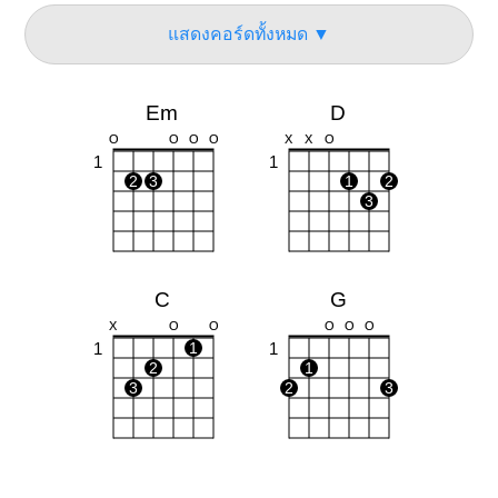
แสดงคอร์ดทั้งหมด ▼
Em
D
O
O
O
O
X
X
O
1
1
2
3
1
2
3
C
G
X
O
O
O
O
O
1
1
1
2
1
3
2
3
Bm
Am