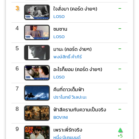
-
3
ใจสั่งมา (คอร์ด ง่ายๆ)
LOSO
-
4
ซมซาน
LOSO
-
5
มานะ (คอร์ด ง่ายๆ)
พงษ์สิทธิ์ คำภีร์
-
6
อะไรก็ยอม (คอร์ด ง่ายๆ)
LOSO
-
7
คืนที่ดาวเต็มฟ้า
ปราโมทย์ วิเลปะนะ
-
8
ฟ้าสีครามกับความเป็นจริง
BOVINI
▲
9
เพราะพี่รักจริง
+5
หนึ่ง บีเคแบนด์