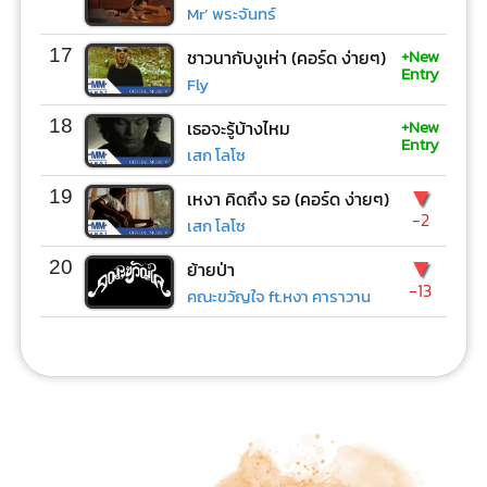
Mr’ พระจันทร์
+New
17
ชาวนากับงูเห่า (คอร์ด ง่ายๆ)
Entry
Fly
+New
18
เธอจะรู้บ้างไหม
Entry
เสก โลโซ
▼
19
เหงา คิดถึง รอ (คอร์ด ง่ายๆ)
-2
เสก โลโซ
▼
20
ย้ายป่า
-13
คณะขวัญใจ ft.หงา คาราวาน