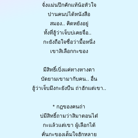
จั่งแม่นปึกคักแท้น้อหัวใจ
ปานคนบ่ได้หนังสือ
สมอง.. คิดหยังอยู่
ทั้งที่ฮู้ว่าเจ็บบ่เคยจื่อ..
กะยังถือใจซื่อว่ามื้อหนึ่ง
เขาสิเลือกกะของ
มีสิทธิ์เบิ่งแค่ทางหางตา
บัดยามเขามากับคน.. อื่น
ฮู้ว่าเจ็บมึงกะยังบืน ถ่าฮักแต่เขา..
* กฎของคนถ่า
บ่มีสิทธิ์ถามว่าสิมาตอนได๋
กะแล้วแต่เขา ผู้เลือกได้
คั่นกะของเต็มใจฮักหลาย