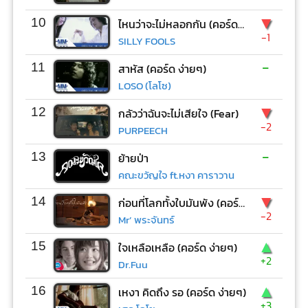
▼
10
ไหนว่าจะไม่หลอกกัน (คอร์ด ง่ายๆ)
-1
SILLY FOOLS
-
11
สาหัส (คอร์ด ง่ายๆ)
LOSO (โลโซ)
▼
12
กลัวว่าฉันจะไม่เสียใจ (Fear)
-2
PURPEECH
-
13
ย้ายป่า
คณะขวัญใจ ft.หงา คาราวาน
▼
14
ก่อนที่โลกทั้งใบมันพัง (คอร์ด ง่ายๆ)
-2
Mr’ พระจันทร์
▲
15
ใจเหลือเหลือ (คอร์ด ง่ายๆ)
+2
Dr.Fuu
▲
16
เหงา คิดถึง รอ (คอร์ด ง่ายๆ)
+3