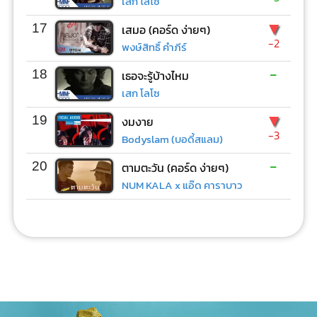
เสก โลโซ
▼
17
เสมอ (คอร์ด ง่ายๆ)
-2
พงษ์สิทธิ์ คำภีร์
-
18
เธอจะรู้บ้างไหม
เสก โลโซ
▼
19
งมงาย
-3
Bodyslam (บอดี้สแลม)
-
20
ตามตะวัน (คอร์ด ง่ายๆ)
NUM KALA x แอ๊ด คาราบาว