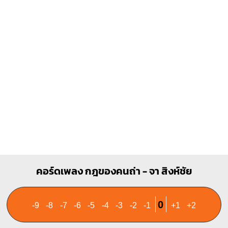
X
X
O
O
1
1
1
1
1
2
3
2
3
4
คอร์ดเพลง กฎของคนถ่า - จา สิงห์ชัย
0
-9
-8
-7
-6
-5
-4
-3
-2
-1
+1
+2