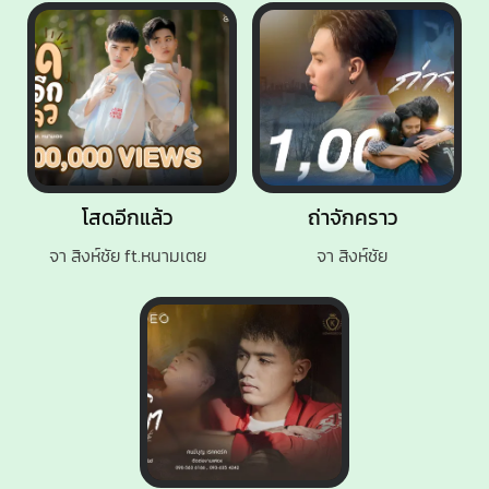
โสดอีกแล้ว
ถ่าจักคราว
จา สิงห์ชัย ft.หนามเตย
จา สิงห์ชัย