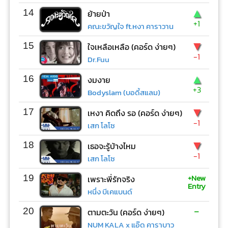
▲
14
ย้ายป่า
+1
คณะขวัญใจ ft.หงา คาราวาน
▼
15
ใจเหลือเหลือ (คอร์ด ง่ายๆ)
-1
Dr.Fuu
▲
16
งมงาย
+3
Bodyslam (บอดี้สแลม)
▼
17
เหงา คิดถึง รอ (คอร์ด ง่ายๆ)
-1
เสก โลโซ
▼
18
เธอจะรู้บ้างไหม
-1
เสก โลโซ
+New
19
เพราะพี่รักจริง
Entry
หนึ่ง บีเคแบนด์
-
20
ตามตะวัน (คอร์ด ง่ายๆ)
NUM KALA x แอ๊ด คาราบาว