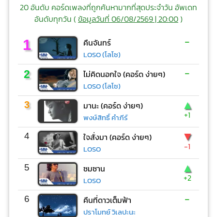
20 อันดับ คอร์ดเพลงที่ถูกค้นหามากที่สุดประจำวัน อัพเดท
อันดับทุกวัน (
ข้อมูลวันที่ 06/08/2569 | 20:00
)
-
1
คืนจันทร์
LOSO (โลโซ)
-
2
ไม่คิดนอกใจ (คอร์ด ง่ายๆ)
LOSO (โลโซ)
▲
3
มานะ (คอร์ด ง่ายๆ)
+1
พงษ์สิทธิ์ คำภีร์
▼
4
ใจสั่งมา (คอร์ด ง่ายๆ)
-1
LOSO
▲
5
ซมซาน
+2
LOSO
-
6
คืนที่ดาวเต็มฟ้า
ปราโมทย์ วิเลปะนะ