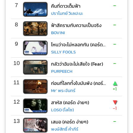
-
7
คืนที่ดาวเต็มฟ้า
ปราโมทย์ วิเลปะนะ
-
8
ฟ้าสีครามกับความเป็นจริง
BOVINI
-
9
ไหนว่าจะไม่หลอกกัน (คอร์ด ง่ายๆ)
SILLY FOOLS
-
10
กลัวว่าฉันจะไม่เสียใจ (Fear)
PURPEECH
▲
11
ก่อนที่โลกทั้งใบมันพัง (คอร์ด ง่ายๆ)
+1
Mr’ พระจันทร์
▼
12
สาหัส (คอร์ด ง่ายๆ)
-1
LOSO (โลโซ)
-
13
เสมอ (คอร์ด ง่ายๆ)
พงษ์สิทธิ์ คำภีร์