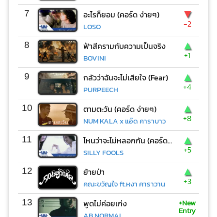
▼
7
อะไรก็ยอม (คอร์ด ง่ายๆ)
-2
LOSO
▲
8
ฟ้าสีครามกับความเป็นจริง
+1
BOVINI
▲
9
กลัวว่าฉันจะไม่เสียใจ (Fear)
+4
PURPEECH
▲
10
ตามตะวัน (คอร์ด ง่ายๆ)
+8
NUM KALA x แอ๊ด คาราบาว
▲
11
ไหนว่าจะไม่หลอกกัน (คอร์ด ง่ายๆ)
+5
SILLY FOOLS
▲
12
ย้ายป่า
+3
คณะขวัญใจ ft.หงา คาราวาน
+New
13
พูดไม่ค่อยเก่ง
Entry
AB NORMAL