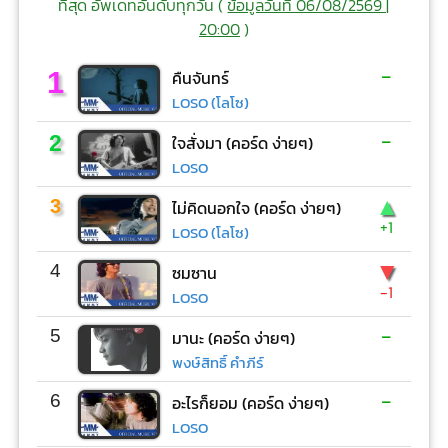
ที่สุด อัพเดทอันดับทุกวัน (
ข้อมูลวันที่ 06/08/2569 |
20:00
)
-
1
คืนจันทร์
LOSO (โลโซ)
-
2
ใจสั่งมา (คอร์ด ง่ายๆ)
LOSO
▲
3
ไม่คิดนอกใจ (คอร์ด ง่ายๆ)
+1
LOSO (โลโซ)
▼
4
ซมซาน
-1
LOSO
-
5
มานะ (คอร์ด ง่ายๆ)
พงษ์สิทธิ์ คำภีร์
-
6
อะไรก็ยอม (คอร์ด ง่ายๆ)
LOSO