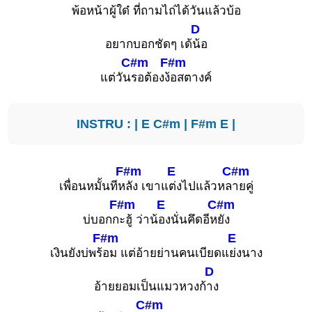
พ้อหน้าผู้
ใด๋ ที่ถามไถ่ได้วันแ
ล้วบ้อ
D
อยากบอกชัดๆ เด้
น้อ
C#m
F#m
แต่วัน
รอต้องง้
อสตางค์
INSTRU : |
E
C#m
|
F#m
E
|
F#m
E
C#m
เพื่อนหมั้นทีห
ลัง เขาแ
ต่งไปแล้วหล
ายคู่
F#m
E
C#m
บ่บอกก
ะฮู้ ว่าน้
องนั่นคึดอีห
ยัง
F#m
E
เงินยังบ่พร้
อม แต่อ้ายย่านคนเบียดแ
ย่งนาง
D
อ้ายยอมเป็นแมวหวงก้
าง
C#m