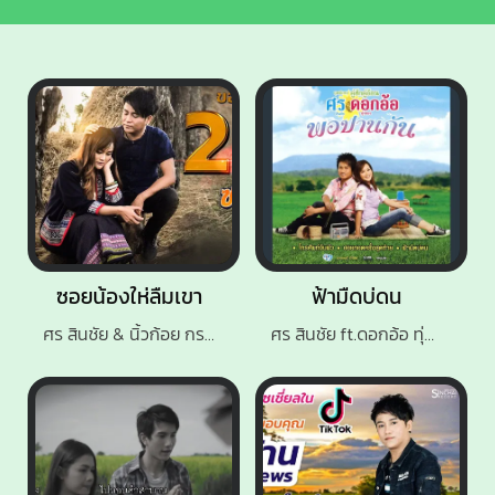
ซอยน้องให่ลืมเขา
ฟ้ามืดบ่ดน
ศร สินชัย & นิ้วก้อย กรรณิการ์
ศร สินชัย ft.ดอกอ้อ ทุ่งทอง