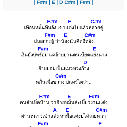
|
F#m
|
E
|
D
C#m
|
F#m
|
F#m
E
C#m
เพื่อนหมั้นทีห
ลัง เขาแ
ต่งไปแล้วหล
ายคู่
F#m
E
C#m
บ่บอกก
ะฮู้ ว่าน้
องนั่นคึดอีห
ยัง
F#m
E
เงินยังบ่พร้
อม แต่อ้ายย่านคนเบียดแ
ย่งนาง
D
อ้ายยอมเป็นแมวหวงก้
าง
C#m
หมั้นเพื่อขว
าง บ่แคร์ไผว่า..
F#m
E
F#m
คนส่าเบิ๋ดบ้
าน ว่าอ้ายห
มั้นล่ะเบี้ยวง
านแต่ง
A
E
C#m
ผ่านหนาวเข้าแ
ล้ง หา
มื้อแต่งบ่ได้เลยห
นา
F#m
E