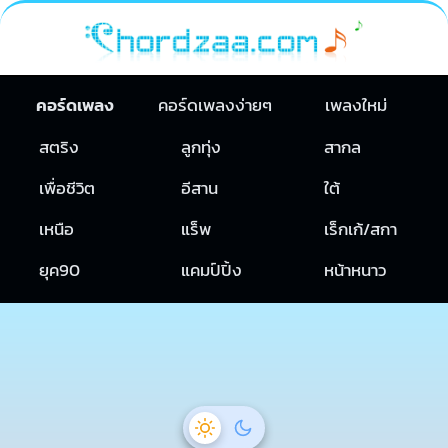
คอร์ดเพลง
คอร์ดเพลงง่ายๆ
เพลงใหม่
สตริง
ลูกทุ่ง
สากล
เพื่อชีวิต
อีสาน
ใต้
เหนือ
แร็พ
เร็กเก้/สกา
ยุค90
แคมป์ปิ้ง
หน้าหนาว