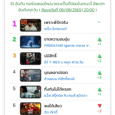
10 อันดับ คอร์ดเพลงใหม่มาแรงเป็นที่นิยมในขณะนี้ อัพเดท
อันดับทุกวัน (
ข้อมูลวันที่ 06/08/2569 | 20:00
)
-
1
เพราะพี่รักจริง
หนึ่ง บีเคแบนด์
▲
2
ขาดความอบอุ่น
+1
FREEHAND (genie Verse Vol.1)
▲
3
บ่มีสิทธิ์
+2
ธีร์ T-REX x หยุด สาละวัน
▲
4
บุญผลาบ่ฮอด
+3
อ้ายแมน ภิสิทธิ์พงษ์
▲
5
ทิ้งกันไม่ได้หรอก
+1
แจ๊ส สปุ๊กนิค ft.เกมส์ สุจิตรา
▼
6
พอได้เสียว
-2
ดิด คิตตี้