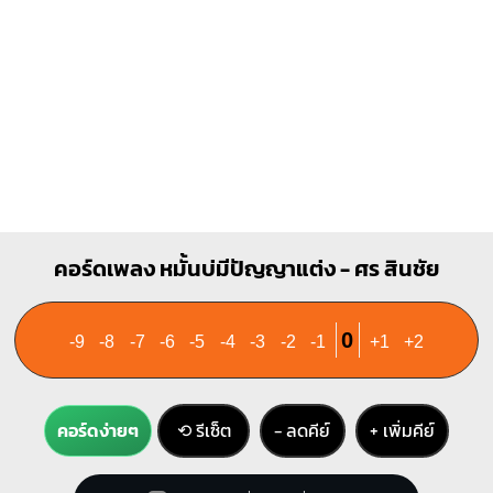
B
X
1
1
1
2
3
4
คอร์ดเพลง หมั้นบ่มีปัญญาแต่ง - ศร สินชัย
0
-9
-8
-7
-6
-5
-4
-3
-2
-1
+1
+2
คอร์ดง่ายๆ
⟲ รีเซ็ต
− ลดคีย์
+ เพิ่มคีย์