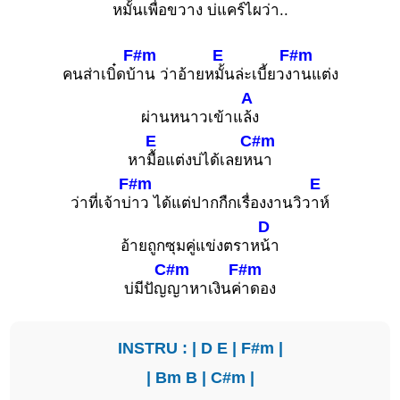
หมั้นเพื่อขว
าง บ่แคร์ไผว่า..
F#m
E
F#m
คนส่าเบิ๋ดบ้
าน ว่าอ้ายห
มั้นล่ะเบี้ยวง
านแต่ง
A
ผ่านหนาวเข้าแ
ล้ง
E
C#m
หา
มื้อแต่งบ่ได้เลยห
นา
F#m
E
ว่าที่เจ้าบ่
าว ได้แต่ปากกืกเรื่องงานวิว
าห์
D
อ้ายถูกซุมคู่แข่งตราห
น้า
C#m
F#m
บ่มีปัญ
ญาหาเงินค่
าดอง
INSTRU : |
D
E
|
F#m
|
|
Bm
B
|
C#m
|