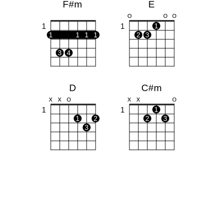
F#m
E
O
O
O
1
1
1
1
1
1
1
2
3
3
4
D
C#m
X
X
O
X
X
O
1
1
1
1
2
2
3
3
A
Bm
X
O
O
X
1
1
1
2
3
1
1
2
3
4