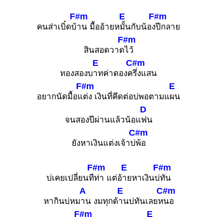
F#m
E
F#m
คนส่าเบิ๋ดบ้
าน มื้ออ้ายห
มั้นกับน้อง
ปีกลาย
F#m
สินสอดวาด
ไว้
E
C#m
ทองสองบ
าทค่าดองค
รึ่งแสน
F#m
E
อยากนัดมื้อแ
ต่ง เงินที่คึดต่อบ่พอตามแ
ผน
D
จนสองปีผ่านแล้วน้อแ
ฟน
C#m
ยังหาเงินแต่งเจ้าบ่
พ้อ
F#m
E
F#m
บ่เคยเปลี่ยนที
ท่า แต่อ้
ายหาเงินบ่
ทัน
A
E
C#m
หากินบ่หม
าน งมทุกด้
านบ่ทันเลยห
นอ
F#m
E