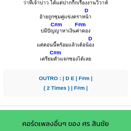
ว่าที่เจ้าบ่
าว ได้แต่ปากกืกเรื่องงานวิว
าห์
D
อ้ายถูกซุมคู่แข่งตราห
น้า
C#m
F#m
บ่มีปัญ
ญาหาเงินค่
าดอง
D
แต่ตอนนี้พร้อมแล้วเด้อน้
อง
C#m
เตรียม
ตัวแจกซองได้เลย
OUTRO : |
D
E
|
F#m
|
( 2 Times ) |
F#m
|
คอร์ดเพลงอื่นๆ ของ ศร สินชัย