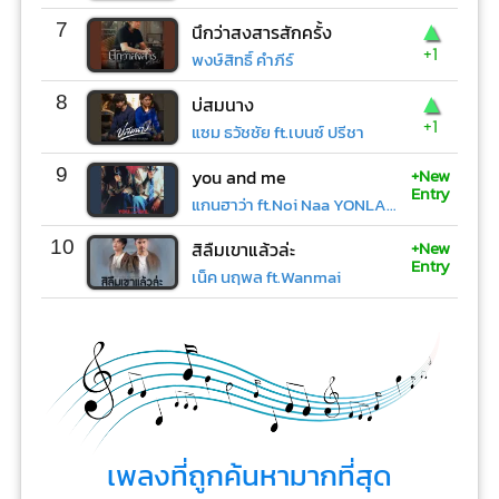
▲
7
นึกว่าสงสารสักครั้ง
+1
พงษ์สิทธิ์ คำภีร์
▲
8
บ่สมนาง
+1
แซม ธวัชชัย ft.เบนซ์ ปรีชา
+New
9
you and me
Entry
แกนฮาว่า ft.Noi Naa YONLAPA
+New
10
สิลืมเขาแล้วล่ะ
Entry
เน็ค นฤพล ft.Wanmai
เพลงที่ถูกค้นหามากที่สุด