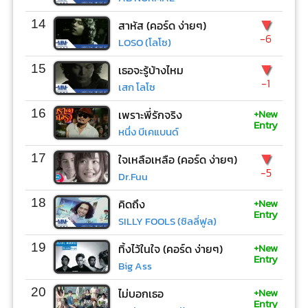
▼
14
สาหัส (คอร์ด ง่ายๆ)
-6
LOSO (โลโซ)
▼
15
เธอจะรู้บ้างไหม
-1
เสก โลโซ
+New
16
เพราะพี่รักจริง
Entry
หนึ่ง บีเคแบนด์
▼
17
ใจเหลือเหลือ (คอร์ด ง่ายๆ)
-5
Dr.Fuu
+New
18
คิดถึง
Entry
SILLY FOOLS (ซิลลี่ฟูล)
+New
19
ทิ้งไว้ในใจ (คอร์ด ง่ายๆ)
Entry
Big Ass
+New
20
ไม่บอกเธอ
Entry