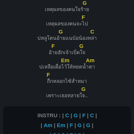
G
เหตุผลของคนใจร้
าย
F
เหตุผลของคนจะ
ไป
G
C
บ่หลูโตนอ้
ายแนบ้อน้องห
ล่า
F
G
อ้
ายฮักเจ้าเบิ่ด
ใจ
Em
Am
บ่เหลือเผื่อไ
ว้ให้หยดน้ำ
ตา
F
ถืกหลอกไซ้ส่ำหมา
G
เพราะเธอหลายใ
จ..
INSTRU : |
C
|
G
|
F
|
C
|
|
Am
|
Em
|
F
|
G
|
G
|