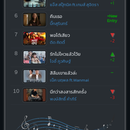
+1
แจ๊ส สปุ๊กนิค ft.เกมส์ สุจิตรา
+New
6
คืนเธอ
Entry
บิ๊กสุรินทร์
▼
7
พอได้เสียว
-2
ดิด คิตตี้
▲
8
รักไม่ไหวแล้วโว้ย
+2
โจอี้ ภูวศิษฐ์
-
9
สิลืมเขาแล้วล่ะ
เน็ค นฤพล ft.Wanmai
▼
10
นึกว่าสงสารสักครั้ง
-3
พงษ์สิทธิ์ คำภีร์