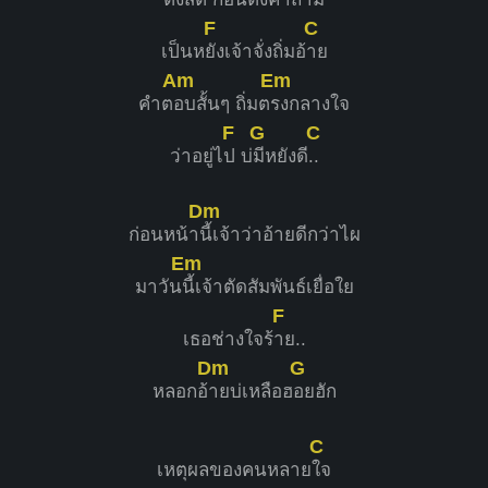
F
C
เป็นห
ยังเจ้าจั่งถิ่มอ้
าย
Am
Em
คำต
อบสั้นๆ ถิ่มต
รงกลางใจ
F
G
C
ว่าอยู่ไ
ป บ่
มีหยังดี
..
Dm
ก่อนหน้า
นี้เจ้าว่าอ้ายดีกว่าไผ
Em
มาวัน
นี้เจ้าตัดสัมพันธ์เยื่อใย
F
เธอช่างใจร้
าย..
Dm
G
หลอกอ้
ายบ่เหลือฮ
อยฮัก
C
เหตุผลของคนหลาย
ใจ