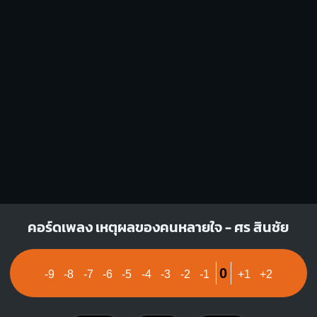
1
1
1
2
3
2
3
Fm
1
1
1
1
1
3
4
คอร์ดเพลง เหตุผลของคนหลายใจ - ศร สินชัย
0
-9
-8
-7
-6
-5
-4
-3
-2
-1
+1
+2