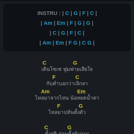
INSTRU : |
C
|
G
|
F
|
C
|
|
Am
|
Em
|
F
|
G
|
G
|
|
C
|
G
|
F
|
C
|
|
Am
|
Em
|
F
G
|
C
G
|
C
G
เ
ดินโซเซ ฟูมฟ
ายเสียใจ
F
C
กับ
คำบอกว่าเ
ลิกลา
Am
Em
ไหล
มาจากไหน น้อห
ยดน้ำตา
F
G
ไหล
มาบ่ทันตั้ง
ตัว
C
G
ตั้งสติ ก่อน
ตั้งคำถาม