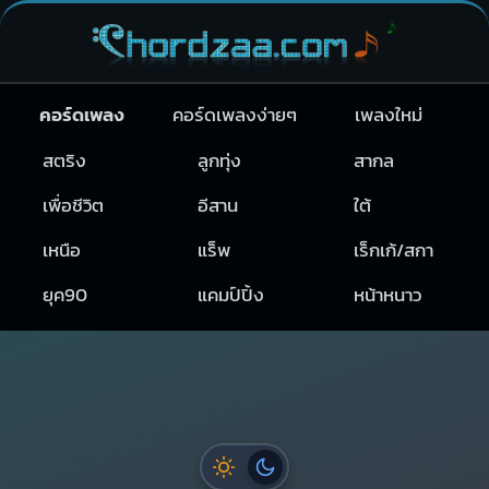
คอร์ดเพลง
คอร์ดเพลงง่ายๆ
เพลงใหม่
สตริง
ลูกทุ่ง
สากล
เพื่อชีวิต
อีสาน
ใต้
เหนือ
แร็พ
เร็กเก้/สกา
ยุค90
แคมป์ปิ้ง
หน้าหนาว