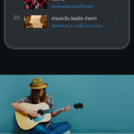
Bodyslam (บอดี้สแลม)
-
20
ตามตะวัน (คอร์ด ง่ายๆ)
NUM KALA x แอ๊ด คาราบาว