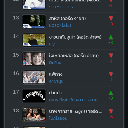
-1
SILLY FOOLS
▼
13
สาหัส (คอร์ด ง่ายๆ)
-3
LOSO (โลโซ)
▲
14
ชาวนากับงูเห่า (คอร์ด ง่ายๆ)
+3
Fly
▼
15
ใจเหลือเหลือ (คอร์ด ง่ายๆ)
-1
Dr.Fuu
▼
16
แพ้ทาง
-1
ลาบานูน
▲
17
ย้ายป่า
+3
คณะขวัญใจ ft.หงา คาราวาน
▼
18
นาฬิกาทราย (sign) (คอร์ด ง่ายๆ)
-6
โบกี้ไลอ้อน