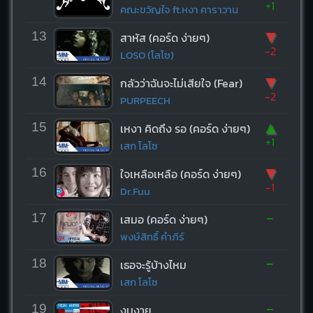
+1
คณะขวัญใจ ft.หงา คาราวาน
▼
13
สาหัส (คอร์ด ง่ายๆ)
-2
LOSO (โลโซ)
▼
14
กลัวว่าฉันจะไม่เสียใจ (Fear)
-2
PURPEECH
▲
15
เหงา คิดถึง รอ (คอร์ด ง่ายๆ)
+1
เสก โลโซ
▼
16
ใจเหลือเหลือ (คอร์ด ง่ายๆ)
-1
Dr.Fuu
-
17
เสมอ (คอร์ด ง่ายๆ)
พงษ์สิทธิ์ คำภีร์
-
18
เธอจะรู้บ้างไหม
เสก โลโซ
-
19
งมงาย