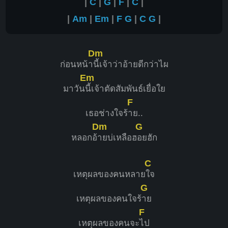
|
C
|
G
|
F
|
C
|
|
Am
|
Em
|
F
G
|
C
G
|
Dm
ก่อนหน้า
นี้เจ้าว่าอ้ายดีกว่าไผ
Em
มาวัน
นี้เจ้าตัดสัมพันธ์เยื่อใย
F
เธอช่างใจร้
าย..
Dm
G
หลอกอ้
ายบ่เหลือฮ
อยฮัก
C
เหตุผลของคนหลาย
ใจ
G
เหตุผลของคนใจร้
าย
F
เหตุผลของคนจะ
ไป