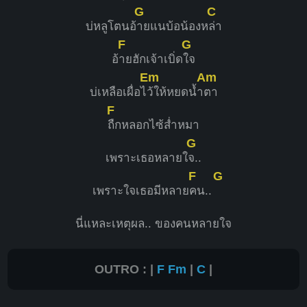
G
C
บ่หลูโตนอ้
ายแนบ้อน้องห
ล่า
F
G
อ้
ายฮักเจ้าเบิ่ด
ใจ
Em
Am
บ่เหลือเผื่อไ
ว้ให้หยดน้ำ
ตา
F
ถืกหลอกไซ้ส่ำหมา
G
เพราะเธอหลายใ
จ..
F
G
เพราะใจเธอมีหลาย
คน..
นี่แหละเหตุผล.. ของคนหลายใจ
OUTRO : |
F
Fm
|
C
|