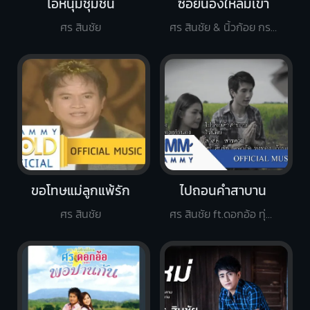
ไอ้หนุ่มชุมชน
ซอยน้องให่ลืมเขา
ศร สินชัย
ศร สินชัย & นิ้วก้อย กรรณิการ์
ขอโทษแม่ลูกแพ้รัก
ไปถอนคำสาบาน
ศร สินชัย
ศร สินชัย ft.ดอกอ้อ ทุ่งทอง, ก้านตอง ทุ่งเงิน