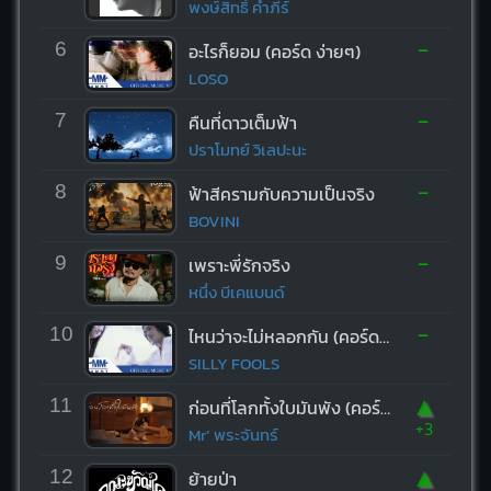
พงษ์สิทธิ์ คำภีร์
-
6
อะไรก็ยอม (คอร์ด ง่ายๆ)
LOSO
-
7
คืนที่ดาวเต็มฟ้า
ปราโมทย์ วิเลปะนะ
-
8
ฟ้าสีครามกับความเป็นจริง
BOVINI
-
9
เพราะพี่รักจริง
หนึ่ง บีเคแบนด์
-
10
ไหนว่าจะไม่หลอกกัน (คอร์ด ง่ายๆ)
SILLY FOOLS
▲
11
ก่อนที่โลกทั้งใบมันพัง (คอร์ด ง่ายๆ)
+3
Mr’ พระจันทร์
▲
12
ย้ายป่า