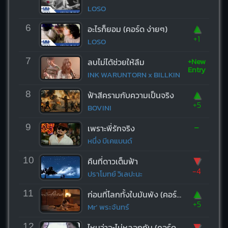
LOSO
▲
6
อะไรก็ยอม (คอร์ด ง่ายๆ)
+1
LOSO
+New
7
ลบไม่ได้ช่วยให้ลืม
Entry
INK WARUNTORN x BILLKIN
▲
8
ฟ้าสีครามกับความเป็นจริง
+5
BOVINI
-
9
เพราะพี่รักจริง
หนึ่ง บีเคแบนด์
▼
10
คืนที่ดาวเต็มฟ้า
-4
ปราโมทย์ วิเลปะนะ
▲
11
ก่อนที่โลกทั้งใบมันพัง (คอร์ด ง่ายๆ)
+5
Mr’ พระจันทร์
▼
12
ไหนว่าจะไม่หลอกกัน (คอร์ด ง่ายๆ)