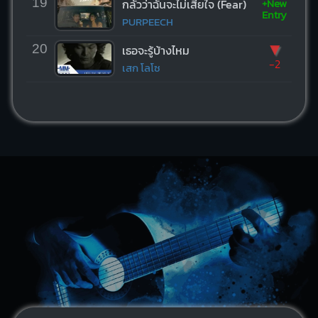
+New
19
กลัวว่าฉันจะไม่เสียใจ (Fear)
Entry
PURPEECH
▼
20
เธอจะรู้บ้างไหม
-2
เสก โลโซ