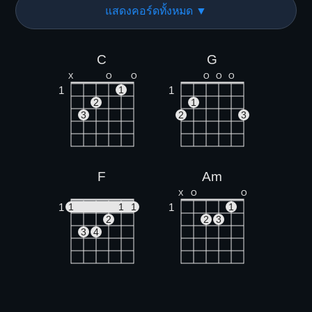
แสดงคอร์ดทั้งหมด ▼
C
G
X
O
O
O
O
O
1
1
1
2
1
3
2
3
F
Am
X
O
O
1
1
1
1
1
1
2
2
3
3
4
Em
Dm
O
O
O
O
X
X
O