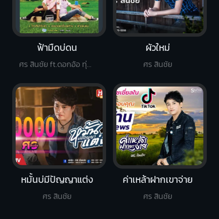
ฟ้ามืดบ่ดน
ผัวใหม่
ศร สินชัย ft.ดอกอ้อ ทุ่งทอง
ศร สินชัย
หมั้นบ่มีปัญญาแต่ง
ค่าเหล้าฝากเขาจ่าย
ศร สินชัย
ศร สินชัย