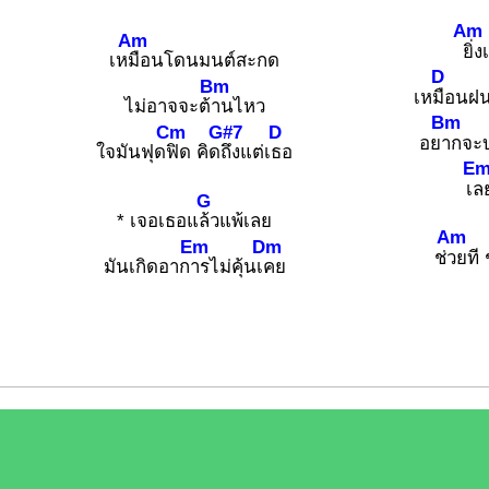
Am
Am
ยิ่
เห
มือนโดนมนต์สะกด
D
Bm
เห
มือนฝ
ไม่อาจจะต้
านไหว
Bm
Cm
G#7
D
อย
ากจะบ
ใจมันฟุด
ฟิด คิด
ถึงแต่เ
ธอ
E
เ
ลย
G
* เจอเธอแ
ล้วแพ้เลย
Am
Em
Dm
ช่
วยที 
มันเกิดอาก
ารไม่คุ้นเ
คย