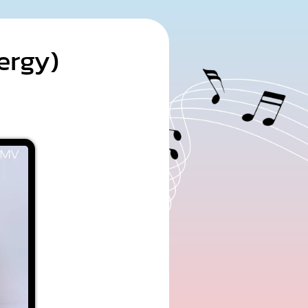
ergy)