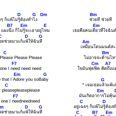
D
G
Dm
Bm
ๆ ก็แพ้ไม่
รู้ต้องทำ
ไง
ช่
วยที ช่วยที
B7
Em
E
Em
. แผง
นึง ก็ไม่
รู้จะเอาอยู่ไ
หม
เธอคือคนเดี
ยวที่ใจฉันต
C
D
G
รดช่วยมาแก้แ
พ้ให้ฉัน
ที
Am
เห
มือนโดนมนต์ส
C
Bm
Pl
ease Please Please
ไม่อาจจะต้
านไห
F7
Cm
A7
one I n
eed need need
ใจมันฟุด
ฟิด คิด
ถึงแต
Em
G
 that I A
dore you soBa
by
G
* เจอเธอแ
ล้วแพ้เ
C
 pl
easepleaseplease
Em
มันเกิดอาก
ารไม่คุ้น
F7
 one I n
eedneedneed
C
D
อยู่เ
ฉยๆ ก็แพ้ไม่
รู้ต้อง
Am
D
G
รดช่วยมาแก้แ
พ้ให้ฉัน
ที
C
B7
Em