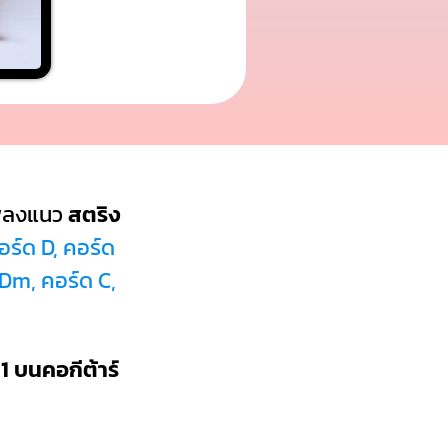
พลงแนว
สตริง
ร์ด D, คอร์ด
 Dm, คอร์ด C,
1 บนคอกีต้าร์