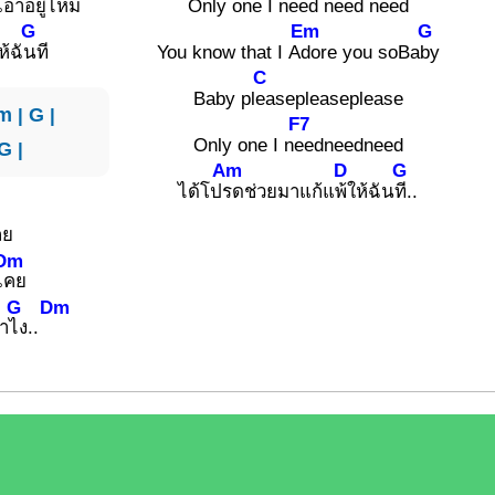
ะเอาอยู่ไ
หม
Only one I n
eed need need
G
Em
G
ห้ฉั
นที
You know that I A
dore you soBa
by
C
Baby pl
easepleaseplease
m
|
G
|
F7
Only one I n
eedneedneed
G
|
Am
D
G
ได้โป
รดช่วยมาแก้แ
พ้ให้ฉัน
ที..
ลย
Dm
เ
คย
G
Dm
ทำ
ไง..