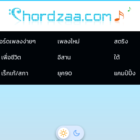
อร์ดเพลงง่ายๆ
เพลงใหม่
สตริง
เพื่อชีวิต
อีสาน
ใต้
เร็กเก้/สกา
ยุค90
แคมป์ปิ้ง