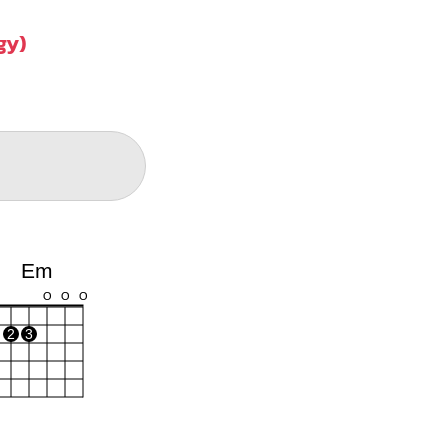
gy)
Em
O
O
O
2
3