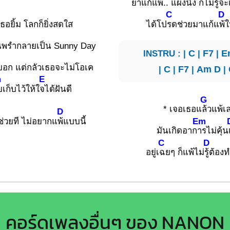
ยาแก้
แพ้.. แผง
นึง ก็ไม่
รู้จ
C
D
งเธอยิ้ม โลกก็ยิ่งสดใส
ได้โป
รดช่วยมาแก้แ
พ้ใ
นพรำกลายเป็น Sunny Day
INSTRU : |
C
|
F7
|
E
อก แต่กลัวเธอจะไม่โอเค
|
C
|
F7
|
Am
D
|
m
E
เก็บไว้ให้ใ
จได้ฝันดี
G
* เจอเธอแ
ล้วแพ้เ
D
Em
ช่วยที ไม่อยากแ
พ้แบบนี้
มันเกิดอาก
ารไม่คุ้น
C
D
อยู่เ
ฉยๆ ก็แพ้ไม่
รู้ต้อง
คอร์ดเพลงอื่นๆ ของ NANON