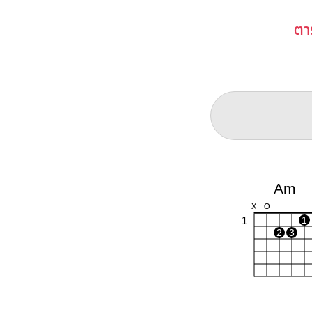
ตา
Am
X
O
1
1
2
3