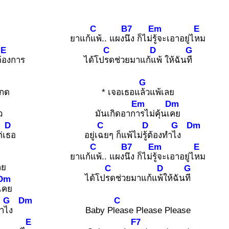
C
B7
Em
E
ยาแก้
แพ้.. แผง
นึง ก็ไม่
รู้จะเอาอยู่ไ
หม
E
C
D
G
้
องการ
ได้โป
รดช่วยมาแก้
แพ้ ให้ฉัน
ที
G
ะกด
* เจอเธอแ
ล้วแพ้เลย
Em
Dm
ว
มันเกิดอาก
ารไม่คุ้นเ
คย
D
C
D
G
Dm
่เ
ธอ
อยู่เ
ฉยๆ ก็แพ้ไม่
รู้ต้องทำ
ไง
C
B7
Em
E
ยาแก้
แพ้.. แผง
นึง ก็ไม่
รู้จะเอาอยู่ไ
หม
ลย
C
D
G
ได้โป
รดช่วยมาแก้แ
พ้ให้ฉัน
ที
Dm
เ
คย
G
Dm
C
ทำ
ไง
Baby Pl
ease Please Please
E
F7