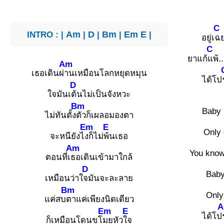
C
INTRO : |
Am
|
D
|
Bm
|
Em
E
|
อยู่เ
ฉย
C
ยาแก้
แพ้.
Am
เธอเดินผ่
านเหมือนโลกหยุดหมุน
ได้โป
D
ใจมันเ
ต้นไม่เป็นจังหวะ
Bm
Baby 
ไม่ทันตั้ง
ตัวก็เผลอมองตา
Em
E
Only 
จะหนียังไ
งก็ไม่
พ้นเธอ
Am
You know
ตอนที่เ
ธอเดินเข้ามาใกล้
D
Baby
เหมือนว่าใ
จมันจะละลาย
Bm
Only
แค่สบ
ตาแค่เพียงนิดเดียว
Em
E
ได้โป
ก็เหมือนโดนขโ
มยหัว
ใจ