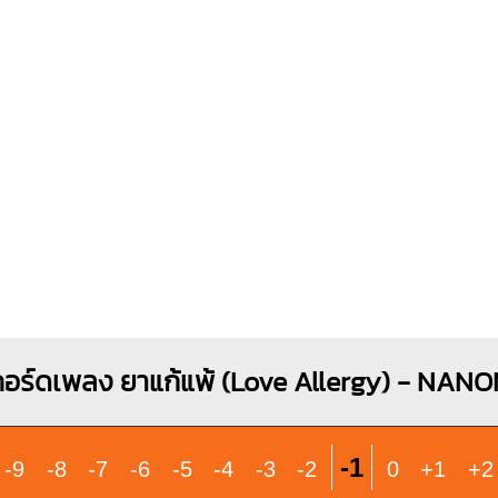
Cm
G#7
O
X
O
X
X
X
1
1
1
2
1
1
1
1
2
4
2
C
B7
X
O
O
X
O
1
1
1
1
1
1
1
2
2
3
4
3
อร์ดเพลง ยาแก้แพ้ (Love Allergy) - NAN
A7
-1
-9
-8
-7
-6
-5
-4
-3
-2
0
+1
+2
X
O
O
O
1