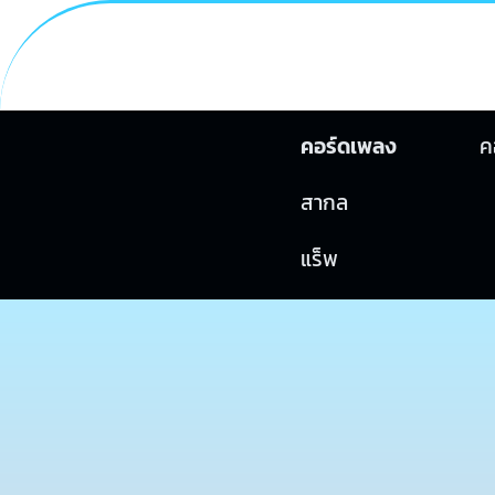
คอร์ดเพลง
ค
สากล
แร็พ