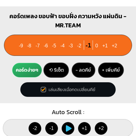
คอร์ดเพลง ขอบฟ้า ขอบฝั่ง ความหวัง แผ่นดิน -
MR.TEAM
-1
-9
-8
-7
-6
-5
-4
-3
-2
0
+1
+2
คอร์ดง่ายๆ
⟲ รีเซ็ต
− ลดคีย์
+ เพิ่มคีย์
เล่นเสียงเมื่อกดเปลี่ยนคีย์
Auto Scroll :
-2
-1
+1
+2