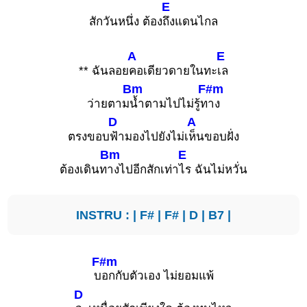
E
สักวันหนึ่ง ต้อง
ถึงแดนไกล
A
E
** ฉันลอย
คอเดียวดายในทะ
เล
Bm
F#m
ว่ายตาม
น้ำตามไปไม่รู้ท
าง
D
A
ตรงขอบ
ฟ้ามองไปยังไม่เ
ห็นขอบฝั่ง
Bm
E
ต้องเดินท
างไปอีกสักเท่า
ไร ฉันไม่หวั่น
INSTRU : |
F#
|
F#
|
D
|
B7
|
F#m
บ
อกกับตัวเอง ไม่ยอมแพ้
D