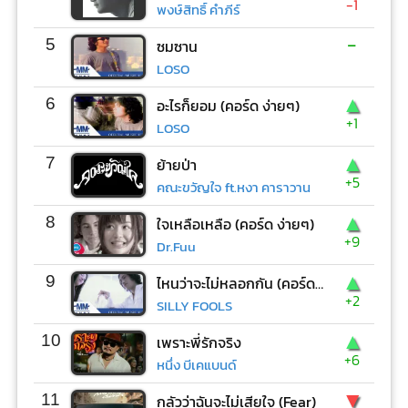
-1
พงษ์สิทธิ์ คำภีร์
-
5
ซมซาน
LOSO
▲
6
อะไรก็ยอม (คอร์ด ง่ายๆ)
+1
LOSO
▲
7
ย้ายป่า
+5
คณะขวัญใจ ft.หงา คาราวาน
▲
8
ใจเหลือเหลือ (คอร์ด ง่ายๆ)
+9
Dr.Fuu
▲
9
ไหนว่าจะไม่หลอกกัน (คอร์ด ง่ายๆ)
+2
SILLY FOOLS
▲
10
เพราะพี่รักจริง
+6
หนึ่ง บีเคแบนด์
▼
11
กลัวว่าฉันจะไม่เสียใจ (Fear)