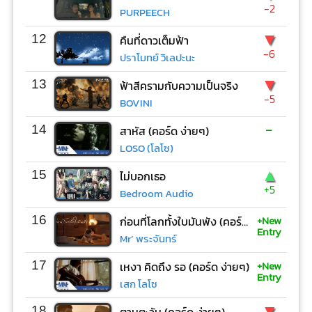
-2
PURPEECH
▼
12
คืนที่ดาวเต็มฟ้า
-6
ปราโมทย์ วิเลปะนะ
▼
13
ฟ้าสีครามกับความเป็นจริง
-5
BOVINI
-
14
สาหัส (คอร์ด ง่ายๆ)
LOSO (โลโซ)
▲
15
ไม่บอกเธอ
+5
Bedroom Audio
+New
16
ก่อนที่โลกทั้งใบมันพัง (คอร์ด ง่ายๆ)
Entry
Mr’ พระจันทร์
+New
17
เหงา คิดถึง รอ (คอร์ด ง่ายๆ)
Entry
เสก โลโซ
▼
18