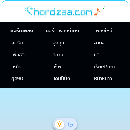
คอร์ดเพลง
คอร์ดเพลงง่ายๆ
เพลงใหม่
สตริง
ลูกทุ่ง
สากล
เพื่อชีวิต
อีสาน
ใต้
เหนือ
แร็พ
เร็กเก้/สกา
ยุค90
แคมป์ปิ้ง
หน้าหนาว