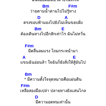
Bm
F#m
ว่ายตาม
น้ำตามไปไม่รู้ท
าง
D
A
ตรงขอบ
ฟ้ามองไปยังไม่เ
ห็นขอบฝั่ง
Bm
E
ต้องเดินท
างไปอีกสักเท่า
ไร ฉันไม่หวั่น
F#m
มีคลื่นลมแรง โถมกระหน่ำมา
A
E
แ
ขนฉันอ่อนล้า ใจฉันก็ยังสั่งให้
สู้มันไป
Bm
*
มีความตั้งใจจุดหมายคือแผ่นดิน
F#m
เห
ลือสองมือเปล่า ปลายทางยังแสนไกล
D
มีความอดทนเท่านั้น