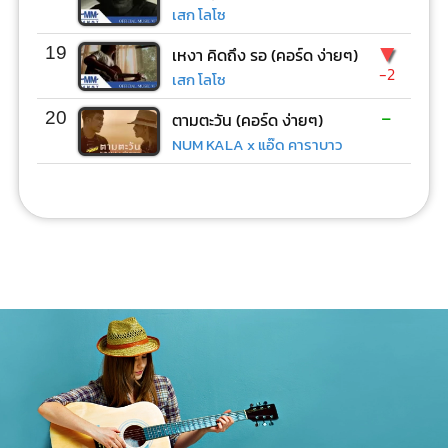
เสก โลโซ
▼
19
เหงา คิดถึง รอ (คอร์ด ง่ายๆ)
-2
เสก โลโซ
-
20
ตามตะวัน (คอร์ด ง่ายๆ)
NUM KALA x แอ๊ด คาราบาว