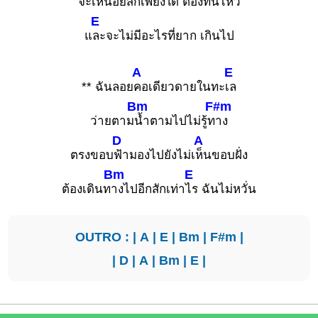
จะเหนื่อยสักเพียงใด ต้องทนไหว
E
แ
ละจะไม่มีอะไรที่ยาก เกินไป
A
E
** ฉันลอย
คอเดียวดายในทะ
เล
Bm
F#m
ว่ายตาม
น้ำตามไปไม่รู้ท
าง
D
A
ตรงขอบ
ฟ้ามองไปยังไม่เ
ห็นขอบฝั่ง
Bm
E
ต้องเดินท
างไปอีกสักเท่า
ไร ฉันไม่หวั่น
OUTRO : |
A
|
E
|
Bm
|
F#m
|
|
D
|
A
|
Bm
|
E
|