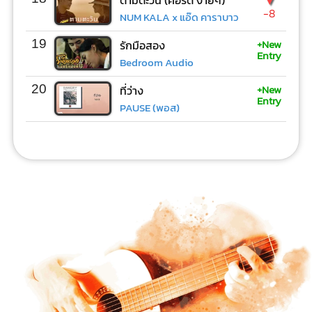
ตามตะวัน (คอร์ด ง่ายๆ)
-8
NUM KALA x แอ๊ด คาราบาว
+New
19
รักมือสอง
Entry
Bedroom Audio
+New
20
ที่ว่าง
Entry
PAUSE (พอส)