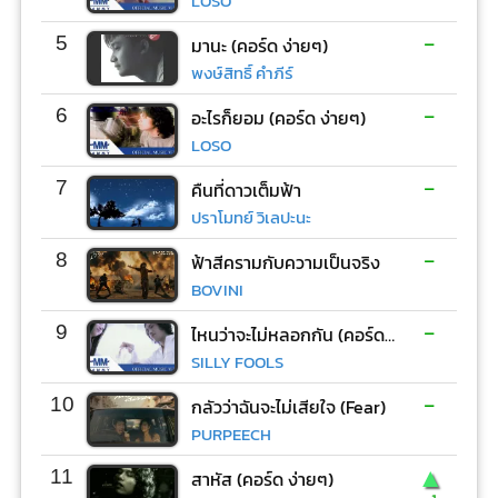
LOSO
-
5
มานะ (คอร์ด ง่ายๆ)
พงษ์สิทธิ์ คำภีร์
-
6
อะไรก็ยอม (คอร์ด ง่ายๆ)
LOSO
-
7
คืนที่ดาวเต็มฟ้า
ปราโมทย์ วิเลปะนะ
-
8
ฟ้าสีครามกับความเป็นจริง
BOVINI
-
9
ไหนว่าจะไม่หลอกกัน (คอร์ด ง่ายๆ)
SILLY FOOLS
-
10
กลัวว่าฉันจะไม่เสียใจ (Fear)
PURPEECH
▲
11
สาหัส (คอร์ด ง่ายๆ)