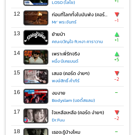
+1
LOSO (โลโซ)
▼
12
ก่อนที่โลกทั้งใบมันพัง (คอร์ด ง่ายๆ)
-1
Mr’ พระจันทร์
▲
13
ย้ายป่า
+1
คณะขวัญใจ ft.หงา คาราวาน
▲
14
เพราะพี่รักจริง
+5
หนึ่ง บีเคแบนด์
▼
15
เสมอ (คอร์ด ง่ายๆ)
-2
พงษ์สิทธิ์ คำภีร์
-
16
งมงาย
Bodyslam (บอดี้สแลม)
▼
17
ใจเหลือเหลือ (คอร์ด ง่ายๆ)
-2
Dr.Fuu
-
18
เธอจะรู้บ้างไหม