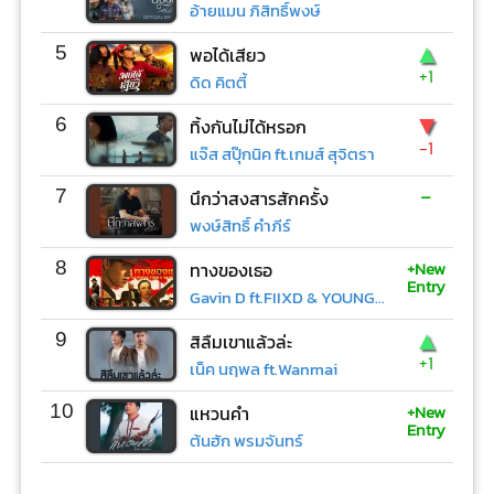
อ้ายแมน ภิสิทธิ์พงษ์
▲
5
พอได้เสียว
+1
ดิด คิตตี้
▼
6
ทิ้งกันไม่ได้หรอก
-1
แจ๊ส สปุ๊กนิค ft.เกมส์ สุจิตรา
-
7
นึกว่าสงสารสักครั้ง
พงษ์สิทธิ์ คำภีร์
+New
8
ทางของเธอ
Entry
Gavin D ft.FIIXD & YOUNGOHM
▲
9
สิลืมเขาแล้วล่ะ
+1
เน็ค นฤพล ft.Wanmai
+New
10
แหวนคำ
Entry
ต้นฮัก พรมจันทร์