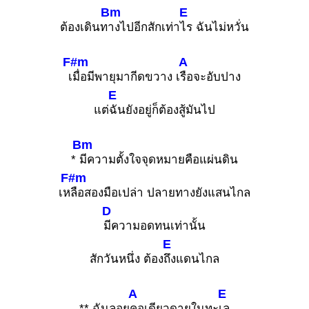
Bm
E
ต้องเดินท
างไปอีกสักเท่า
ไร ฉันไม่หวั่น
F#m
A
เ
มื่อมีพายุมากีดขวาง เ
รือจะอับปาง
E
แต่
ฉันยังอยู่ก็ต้องสู้มันไป
Bm
*
มีความตั้งใจจุดหมายคือแผ่นดิน
F#m
เห
ลือสองมือเปล่า ปลายทางยังแสนไกล
D
มีความอดทนเท่านั้น
E
สักวันหนึ่ง ต้อง
ถึงแดนไกล
A
E
** ฉันลอย
คอเดียวดายในทะ
เล