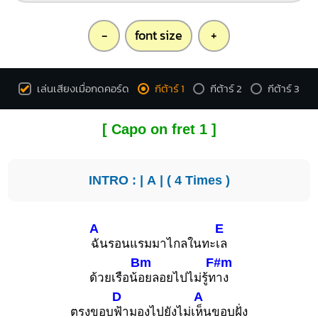
-
font size
+
เล่นเสียงเมื่อกดคอร์ด
กีต้าร์ 1
กีต้าร์ 2
กีต้าร์ 3
[ Capo on fret 1 ]
INTRO : |
A
| ( 4 Times )
A
E
ฉันรอนแรมมาไกลในทะ
เล
Bm
F#m
ด้วยเรือน้
อยลอยไปไม่รู้ท
าง
D
A
ตรงขอบ
ฟ้ามองไปยังไม่เ
ห็นขอบฝั่ง