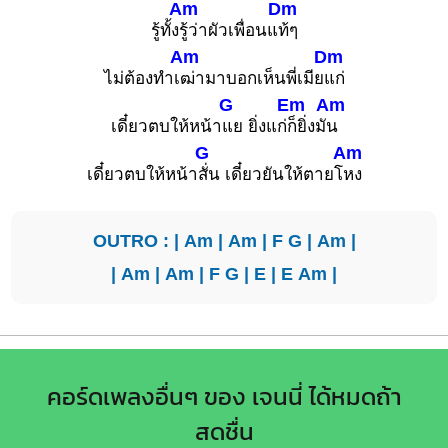
Am
Dm
รู้ทั้ง
รู้ว่าผัวเพื่อนแ
ท้ๆ
Am
Dm
ไม่ต้องทำเ
ฒ่ามาบอกเห็นพี่เมีย
แก่
G
Em
Am
เดี๋ยวตบให้หน้า
แย ยิ่งแก่
ก็ยิ่งมั
น
G
Am
เดี๋ยวตบให้หน้า
สั่น เดี๋ยวยันให้ตายโ
หง
OUTRO : |
Am
|
Am
|
F
G
|
Am
|
|
Am
|
Am
|
F
G
|
E
|
E
Am
|
คอร์ดเพลงอื่นๆ ของ เจนนี่ ได้หมดถ้า
สดชื่น