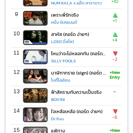
+10
NUM KALA x แอ๊ด คาราบาว
▲
9
เพราะพี่รักจริง
+1
หนึ่ง บีเคแบนด์
▲
10
สาหัส (คอร์ด ง่ายๆ)
+4
LOSO (โลโซ)
▼
11
ไหนว่าจะไม่หลอกกัน (คอร์ด ง่ายๆ)
-2
SILLY FOOLS
+New
12
นาฬิกาทราย (sign) (คอร์ด ง่ายๆ)
Entry
โบกี้ไลอ้อน
-
13
ฟ้าสีครามกับความเป็นจริง
BOVINI
▼
14
ใจเหลือเหลือ (คอร์ด ง่ายๆ)
-6
Dr.Fuu
+New
15
แพ้ทาง