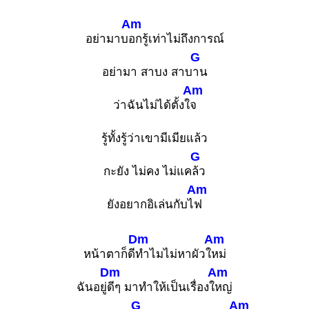
Am
อย่ามาบ
อกรู้เท่าไม่ถึงการณ์
G
อย่ามา สาบง สาบ
าน
Am
ว่าฉันไม่ได้ตั้งใ
จ
รู้ทั้งรู้ว่าเขามีเมียแล้ว
G
กะยัง ไม่คง ไม่แค
ล้ว
Am
ยังอยากอิเล่นกับไ
ฟ
Dm
Am
หน้าตาก็ดี
ทำไมไม่หาผัวใ
หม่
Dm
Am
ฉันอยู่
ดีๆ มาทำให้เป็นเรื่องใ
หญ่
G
Am