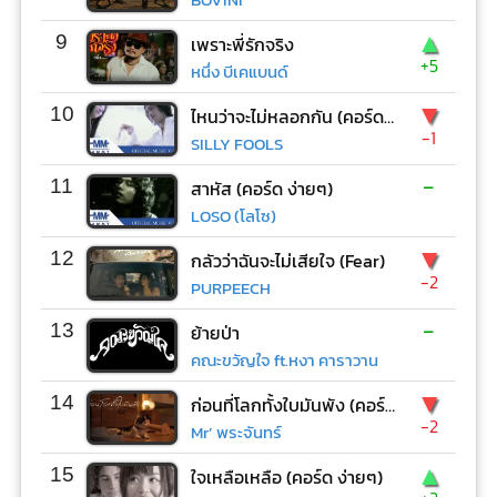
▲
9
เพราะพี่รักจริง
+5
หนึ่ง บีเคแบนด์
▼
10
ไหนว่าจะไม่หลอกกัน (คอร์ด ง่ายๆ)
-1
SILLY FOOLS
-
11
สาหัส (คอร์ด ง่ายๆ)
LOSO (โลโซ)
▼
12
กลัวว่าฉันจะไม่เสียใจ (Fear)
-2
PURPEECH
-
13
ย้ายป่า
คณะขวัญใจ ft.หงา คาราวาน
▼
14
ก่อนที่โลกทั้งใบมันพัง (คอร์ด ง่ายๆ)
-2
Mr’ พระจันทร์
▲
15
ใจเหลือเหลือ (คอร์ด ง่ายๆ)