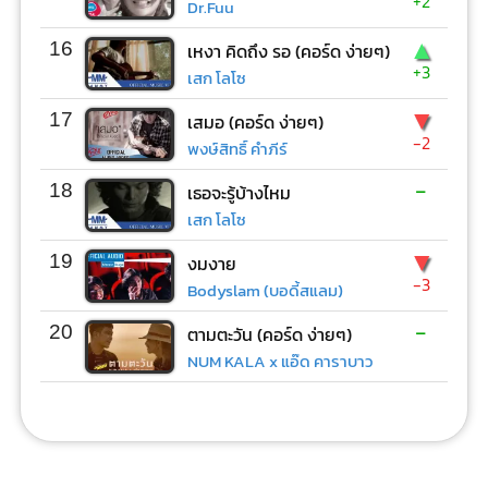
+2
Dr.Fuu
▲
16
เหงา คิดถึง รอ (คอร์ด ง่ายๆ)
+3
เสก โลโซ
▼
17
เสมอ (คอร์ด ง่ายๆ)
-2
พงษ์สิทธิ์ คำภีร์
-
18
เธอจะรู้บ้างไหม
เสก โลโซ
▼
19
งมงาย
-3
Bodyslam (บอดี้สแลม)
-
20
ตามตะวัน (คอร์ด ง่ายๆ)
NUM KALA x แอ๊ด คาราบาว