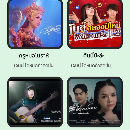
ครูหมอโนราห์
คืนนี้ป่ะล่ะ
เจนนี่ ได้หมดถ้าสดชื่น
เจนนี่ ได้หมดถ้าสดชื่น, เต้ย อภิวัฒน์