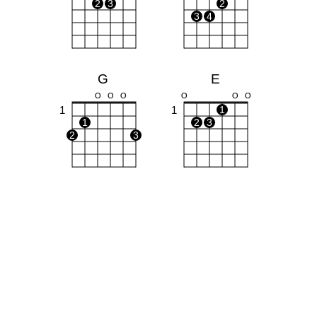
2
3
2
3
4
G
E
O
O
O
O
O
O
1
1
1
1
2
3
2
3
Dm
C
X
X
O
X
O
O
1
1
1
1
2
2
3
3
Em