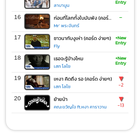
Entry
ลาบานูน
-
16
ก่อนที่โลกทั้งใบมันพัง (คอร์ด ง่ายๆ)
Mr’ พระจันทร์
+New
17
ชาวนากับงูเห่า (คอร์ด ง่ายๆ)
Entry
Fly
+New
18
เธอจะรู้บ้างไหม
Entry
เสก โลโซ
▼
19
เหงา คิดถึง รอ (คอร์ด ง่ายๆ)
-2
เสก โลโซ
▼
20
ย้ายป่า
-13
คณะขวัญใจ ft.หงา คาราวาน