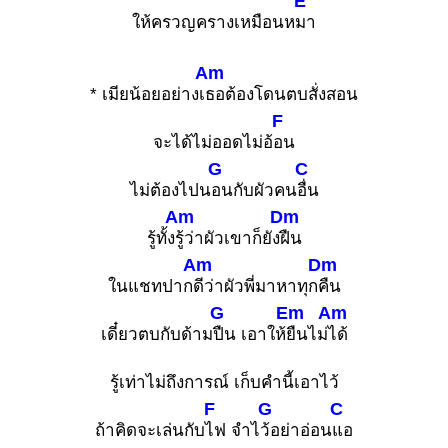
E
ให้ครวญครางเหมือนห
มา
Am
* เมียน้อยอย่างเ
ธอต้องโดนตบสั่งสอน
F
จะได้ไม่ออดไม่อ้
อน
G
C
ไม่ต้องไปน
อนกับผัวคน
อื่น
Am
Dm
รู้ทั้ง
รู้ว่าผัวเขาก็ยัง
ฝืน
Am
Dm
ในแชทปาก
ดีว่าผัวพี่มาหาทุก
คืน
G
Em
Am
เดี๋ยวตบกับด้าม
ปืน เอาให้
ยืนไม่
ได้
รู้เท่าไม่ถึงการณ์ เก็บคำนี้เอาไว้
F
G
C
ถ้าคิดจะเล่นกับ
ไฟ จำไ
ว้อย่าอ่อน
แอ