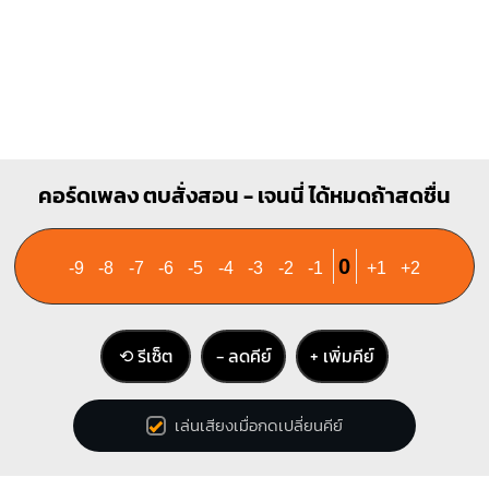
O
O
O
O
1
2
3
คอร์ดเพลง ตบสั่งสอน - เจนนี่ ได้หมดถ้าสดชื่น
0
-9
-8
-7
-6
-5
-4
-3
-2
-1
+1
+2
⟲ รีเซ็ต
− ลดคีย์
+ เพิ่มคีย์
เล่นเสียงเมื่อกดเปลี่ยนคีย์