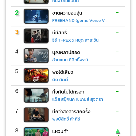
หนึ่ง บีเคแบนด์
-
2
ขาดความอบอุ่น
FREEHAND (genie Verse Vol.1)
-
3
บ่มีสิทธิ์
ธีร์ T-REX x หยุด สาละวัน
-
4
บุญผลาบ่ฮอด
อ้ายแมน ภิสิทธิ์พงษ์
-
5
พอได้เสียว
ดิด คิตตี้
-
6
ทิ้งกันไม่ได้หรอก
แจ๊ส สปุ๊กนิค ft.เกมส์ สุจิตรา
-
7
นึกว่าสงสารสักครั้ง
พงษ์สิทธิ์ คำภีร์
▲
8
แหวนคำ