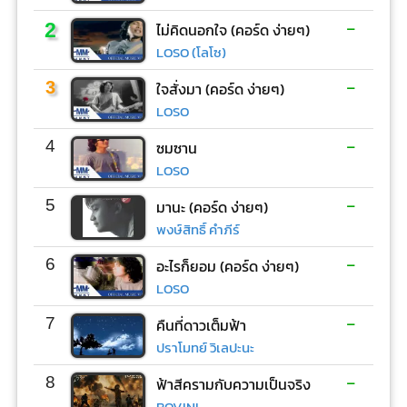
-
2
ไม่คิดนอกใจ (คอร์ด ง่ายๆ)
LOSO (โลโซ)
-
3
ใจสั่งมา (คอร์ด ง่ายๆ)
LOSO
-
4
ซมซาน
LOSO
-
5
มานะ (คอร์ด ง่ายๆ)
พงษ์สิทธิ์ คำภีร์
-
6
อะไรก็ยอม (คอร์ด ง่ายๆ)
LOSO
-
7
คืนที่ดาวเต็มฟ้า
ปราโมทย์ วิเลปะนะ
-
8
ฟ้าสีครามกับความเป็นจริง
BOVINI