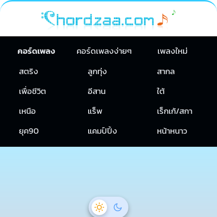
คอร์ดเพลง
คอร์ดเพลงง่ายๆ
เพลงใหม่
สตริง
ลูกทุ่ง
สากล
เพื่อชีวิต
อีสาน
ใต้
เหนือ
แร็พ
เร็กเก้/สกา
ยุค90
แคมป์ปิ้ง
หน้าหนาว