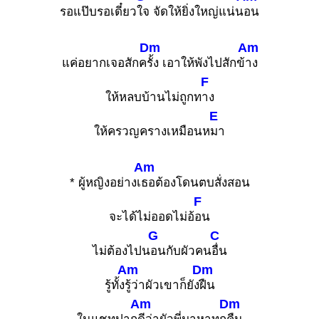
รอแป๊บรอเดี๋ยว
ใจ จัดให้ยิ่งใหญ่แน่น
อน
Dm
Am
แค่อยากเจอสักค
รั้ง เอาให้พังไปสักข้
าง
F
ให้หลบบ้านไม่ถูกท
าง
E
ให้ครวญครางเหมือนห
มา
Am
* ผู้หญิงอย่างเ
ธอต้องโดนตบสั่งสอน
F
จะได้ไม่ออดไม่อ้
อน
G
C
ไม่ต้องไปน
อนกับผัวคน
อื่น
Am
Dm
รู้ทั้ง
รู้ว่าผัวเขาก็ยัง
ฝืน
Am
Dm