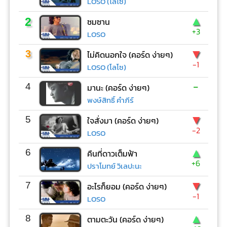
LOSO (โลโซ)
▲
2
ซมซาน
+3
LOSO
▼
3
ไม่คิดนอกใจ (คอร์ด ง่ายๆ)
-1
LOSO (โลโซ)
-
4
มานะ (คอร์ด ง่ายๆ)
พงษ์สิทธิ์ คำภีร์
▼
5
ใจสั่งมา (คอร์ด ง่ายๆ)
-2
LOSO
▲
6
คืนที่ดาวเต็มฟ้า
+6
ปราโมทย์ วิเลปะนะ
▼
7
อะไรก็ยอม (คอร์ด ง่ายๆ)
-1
LOSO
▲
8
ตามตะวัน (คอร์ด ง่ายๆ)