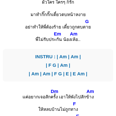
ผัวใคร ใครๆ ก็รัก
มาทำกิ๊กกั๊กเดี๋ยวตบหน้าหงาย
G
อย่าทำให้พี่ต้องร้าย เดี๋ยวถูกตบต
าย
Em
Am
พี่ไม่รับประ
กัน น้องเ
ห้อ..
INSTRU : |
Am
|
Am
|
|
F
G
|
Am
|
|
Am
|
Am
|
F
G
|
E
|
E
Am
|
Dm
Am
แค่อยากเจอสักค
รั้ง เอาให้พังไปสักข้
าง
F
ให้หลบบ้านไม่ถูกท
าง