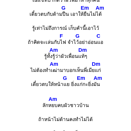
ในแชทปาก
ดีว่าผัวพี่มาหาทุก
คืน
G
Em
Am
เดี๋ยวตบกับด้าม
ปืน เอาให้
ยืนไม่ไ
ด้
รู้เท่าไม่ถึงการณ์ เก็บคำนี้เอาไว้
F
G
C
ถ้าคิดจะเล่นกับ
ไฟ จำไ
ว้อย่าอ่อน
แอ
Am
Dm
รู้ทั้ง
รู้ว่าผัวเพื่อนแ
ท้ๆ
Am
Dm
ไม่ต้องทำเ
ฒ่ามาบอกเห็นพี่เมีย
แก่
G
Em
Am
เดี๋ยวตบให้หน้า
แย ยิ่งแ
ก่กะยิ่งมั
น
Am
ลักห
ยบคบผัวชาวบ้าน
ถ้าหน้าไม่ด้านคงทำไม่ได้