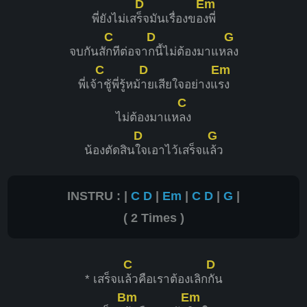
D
Em
พี่ยังไม่เส
ร็จมันเรื่องขอ
งพี่
C
D
G
จบกันสั
กทีต่อจา
กนี้ไม่ต้องมาแห
ลง
C
D
Em
พี่เจ้
าชู้พี่รู้หม้
ายเสียใจอย่างแ
รง
C
ไม่ต้องมาแห
ลง
D
G
น้องตัดสิน
ใจเอาไว้เสร็จแ
ล้ว
INSTRU : |
C
D
|
Em
|
C
D
|
G
|
( 2 Times )
C
D
* เสร็จแ
ล้วคือเราต้องเลิก
กัน
Bm
Em