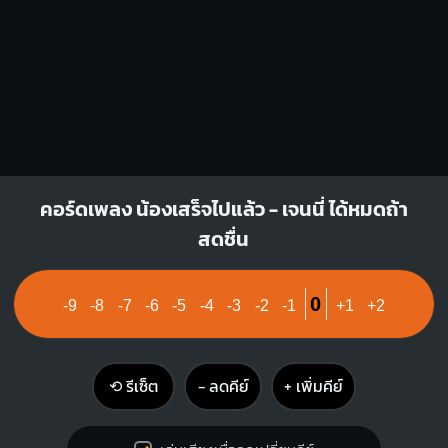
Bm
X
1
1
1
2
3
4
คอร์ดเพลง น้องเสร็จไปแล้ว - เจนนี่ ได้หมดถ้า
สดชื่น
0
-9
-8
-7
-6
-5
-4
-3
-2
-1
+1
+2
⟲ รีเซ็ต
− ลดคีย์
+ เพิ่มคีย์