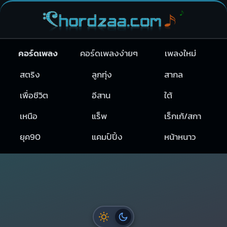
คอร์ดเพลง
คอร์ดเพลงง่ายๆ
เพลงใหม่
สตริง
ลูกทุ่ง
สากล
เพื่อชีวิต
อีสาน
ใต้
เหนือ
แร็พ
เร็กเก้/สกา
ยุค90
แคมป์ปิ้ง
หน้าหนาว