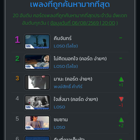
เพลงที่ถูกค้นหามากที่สุด
20 อันดับ คอร์ดเพลงที่ถูกค้นหามากที่สุดประจำวัน อัพเดท
อันดับทุกวัน (
ข้อมูลวันที่ 06/08/2569 | 20:00
)
-
1
คืนจันทร์
LOSO (โลโซ)
-
2
ไม่คิดนอกใจ (คอร์ด ง่ายๆ)
LOSO (โลโซ)
▲
3
มานะ (คอร์ด ง่ายๆ)
+1
พงษ์สิทธิ์ คำภีร์
▼
4
ใจสั่งมา (คอร์ด ง่ายๆ)
-1
LOSO
▲
5
ซมซาน
+2
LOSO
-
6
คืนที่ดาวเต็มฟ้า