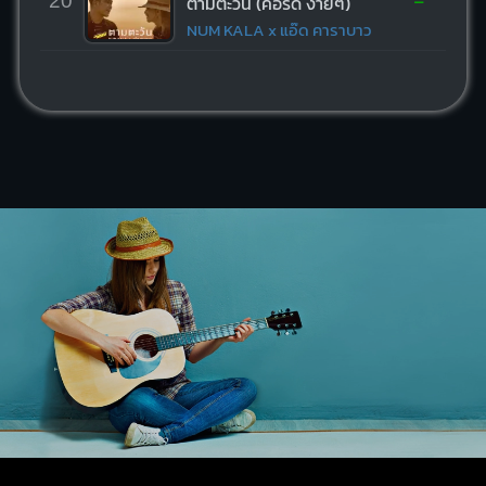
-
20
ตามตะวัน (คอร์ด ง่ายๆ)
NUM KALA x แอ๊ด คาราบาว