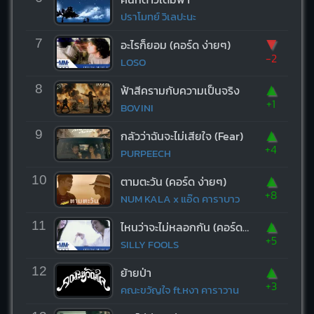
ปราโมทย์ วิเลปะนะ
▼
7
อะไรก็ยอม (คอร์ด ง่ายๆ)
-2
LOSO
▲
8
ฟ้าสีครามกับความเป็นจริง
+1
BOVINI
▲
9
กลัวว่าฉันจะไม่เสียใจ (Fear)
+4
PURPEECH
▲
10
ตามตะวัน (คอร์ด ง่ายๆ)
+8
NUM KALA x แอ๊ด คาราบาว
▲
11
ไหนว่าจะไม่หลอกกัน (คอร์ด ง่ายๆ)
+5
SILLY FOOLS
▲
12
ย้ายป่า
+3
คณะขวัญใจ ft.หงา คาราวาน