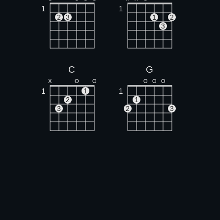
1
1
2
3
1
2
3
C
G
X
O
O
O
O
O
1
1
1
2
1
3
2
3
Am
B
X
O
O
X
1
1
1
2
3
1
1
2
3
4