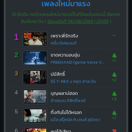
เพลงใหม่มาแรง
10 อันดับ คอร์ดเพลงใหม่มาแรงเป็นที่นิยมในขณะนี้ อัพเดท
อันดับทุกวัน (
ข้อมูลวันที่ 06/08/2569 | 20:00
)
-
1
เพราะพี่รักจริง
หนึ่ง บีเคแบนด์
▲
2
ขาดความอบอุ่น
+1
FREEHAND (genie Verse Vol.1)
▲
3
บ่มีสิทธิ์
+2
ธีร์ T-REX x หยุด สาละวัน
▲
4
บุญผลาบ่ฮอด
+3
อ้ายแมน ภิสิทธิ์พงษ์
▲
5
ทิ้งกันไม่ได้หรอก
+1
แจ๊ส สปุ๊กนิค ft.เกมส์ สุจิตรา
▼
6
พอได้เสียว