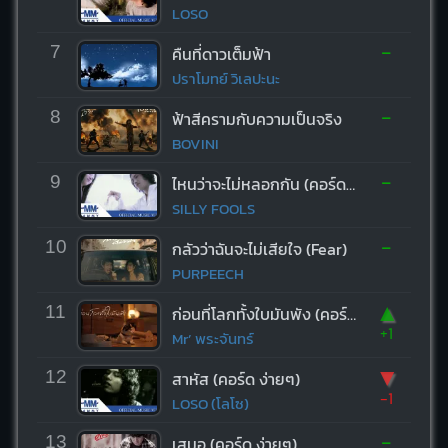
LOSO
-
7
คืนที่ดาวเต็มฟ้า
ปราโมทย์ วิเลปะนะ
-
8
ฟ้าสีครามกับความเป็นจริง
BOVINI
-
9
ไหนว่าจะไม่หลอกกัน (คอร์ด ง่ายๆ)
SILLY FOOLS
-
10
กลัวว่าฉันจะไม่เสียใจ (Fear)
PURPEECH
▲
11
ก่อนที่โลกทั้งใบมันพัง (คอร์ด ง่ายๆ)
+1
Mr’ พระจันทร์
▼
12
สาหัส (คอร์ด ง่ายๆ)
-1
LOSO (โลโซ)
-
13
เสมอ (คอร์ด ง่ายๆ)