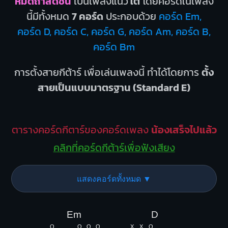
หมดถ้าสดชื่น
เป็นเพลงแนว
ใต้
โดยคอร์ดในเพลง
นี้มีทั้งหมด
7 คอร์ด
ประกอบด้วย
คอร์ด Em,
คอร์ด D, คอร์ด C, คอร์ด G, คอร์ด Am, คอร์ด B,
คอร์ด Bm
การตั้งสายกีต้าร์ เพื่อเล่นเพลงนี้ ทำได้โดยการ
ตั้ง
สายเป็นแบบมาตรฐาน (Standard E)
ตารางคอร์ดกีตาร์ของคอร์ดเพลง
น้องเสร็จไปแล้ว
คลิกที่คอร์ดกีต้าร์เพื่อฟังเสียง
แสดงคอร์ดทั้งหมด ▼
Em
D
O
O
O
O
X
X
O