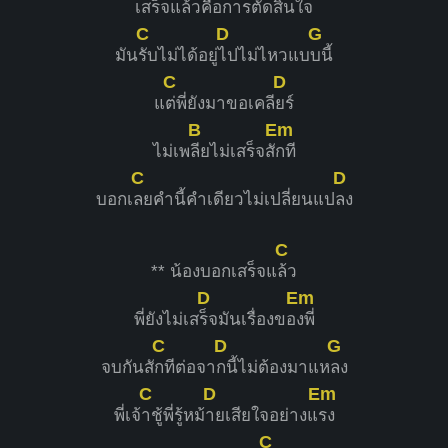
เสร็จแ
ล้วคือการตัด
สินใจ
C
D
G
มัน
รับไม่ได้อยู่
ไปไม่ไหวแบ
บนี้
C
D
แ
ต่พี่ยังมาขอเคลี
ยร์
B
Em
ไม่เพ
ลียไม่เสร็จสั
กที
C
D
บอกเ
ลยคำนี้คำเดียวไม่เปลี่ยนแป
ลง
C
** น้องบอกเสร็จแ
ล้ว
D
Em
พี่ยังไม่เส
ร็จมันเรื่องขอ
งพี่
C
D
G
จบกันสั
กทีต่อจา
กนี้ไม่ต้องมาแห
ลง
C
D
Em
พี่เจ้
าชู้พี่รู้หม้
ายเสียใจอย่างแ
รง
C