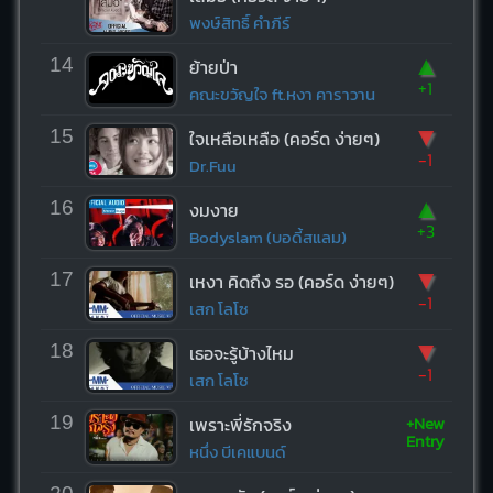
พงษ์สิทธิ์ คำภีร์
▲
14
ย้ายป่า
+1
คณะขวัญใจ ft.หงา คาราวาน
▼
15
ใจเหลือเหลือ (คอร์ด ง่ายๆ)
-1
Dr.Fuu
▲
16
งมงาย
+3
Bodyslam (บอดี้สแลม)
▼
17
เหงา คิดถึง รอ (คอร์ด ง่ายๆ)
-1
เสก โลโซ
▼
18
เธอจะรู้บ้างไหม
-1
เสก โลโซ
+New
19
เพราะพี่รักจริง
Entry
หนึ่ง บีเคแบนด์