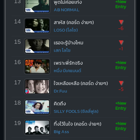
+New
13
พูดไม่ค่อยเก่ง
Entry
AB NORMAL
▼
14
สาหัส (คอร์ด ง่ายๆ)
-6
LOSO (โลโซ)
▼
15
เธอจะรู้บ้างไหม
-1
เสก โลโซ
+New
16
เพราะพี่รักจริง
Entry
หนึ่ง บีเคแบนด์
▼
17
ใจเหลือเหลือ (คอร์ด ง่ายๆ)
-5
Dr.Fuu
+New
18
คิดถึง
Entry
SILLY FOOLS (ซิลลี่ฟูล)
+New
19
ทิ้งไว้ในใจ (คอร์ด ง่ายๆ)
Entry
Big Ass