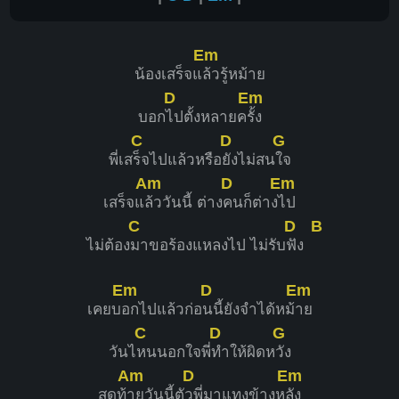
Em
น้องเสร็จแ
ล้วรู้หม้าย
D
Em
บอก
ไปตั้งหลายค
รั้ง
C
D
G
พี่เส
ร็จไปแล้วหรือ
ยังไม่สน
ใจ
Am
D
Em
เสร็จแ
ล้ววันนี้ ต่าง
คนก็ต่าง
ไป
C
D
B
ไม่ต้อง
มาขอร้องแหลงไป ไม่รับ
ฟัง
Em
D
Em
เคยบ
อกไปแล้วก่อ
นนี้ยังจำได้หม้
าย
C
D
G
วันไ
หนนอกใจพี่
ทำให้ผิดห
วัง
Am
D
Em
สุดท้
ายวันนี้ตั
วพี่มาแทงข้างห
ลัง