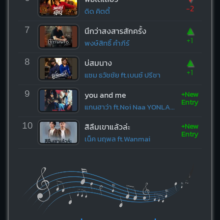
-2
ดิด คิตตี้
▲
7
นึกว่าสงสารสักครั้ง
+1
พงษ์สิทธิ์ คำภีร์
▲
8
บ่สมนาง
+1
แซม ธวัชชัย ft.เบนซ์ ปรีชา
+New
9
you and me
Entry
แกนฮาว่า ft.Noi Naa YONLAPA
+New
10
สิลืมเขาแล้วล่ะ
Entry
เน็ค นฤพล ft.Wanmai