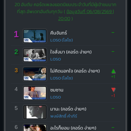
20 อันดับ คอร์ดเพลงยอดนิยมประจำวันที่มีผู้เข้าชมมาก
ที่สุด อัพเดทอันดับทุกวัน (
ข้อมูลวันที่ 06/08/2569 |
20:00
)
-
1
คืนจันทร์
LOSO (โลโซ)
-
2
ใจสั่งมา (คอร์ด ง่ายๆ)
LOSO
▲
3
ไม่คิดนอกใจ (คอร์ด ง่ายๆ)
+1
LOSO (โลโซ)
▼
4
ซมซาน
-1
LOSO
-
5
มานะ (คอร์ด ง่ายๆ)
พงษ์สิทธิ์ คำภีร์
-
6
อะไรก็ยอม (คอร์ด ง่ายๆ)