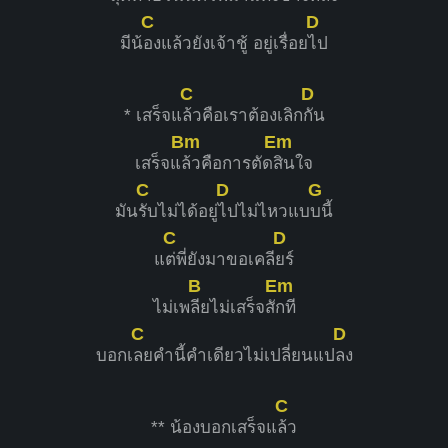
C
D
มีน้
องแล้วยังเจ้าชู้ อยู่เรื่อย
ไป
C
D
* เสร็จแ
ล้วคือเราต้องเลิก
กัน
Bm
Em
เสร็จแ
ล้วคือการตัด
สินใจ
C
D
G
มัน
รับไม่ได้อยู่
ไปไม่ไหวแบ
บนี้
C
D
แ
ต่พี่ยังมาขอเคลี
ยร์
B
Em
ไม่เพ
ลียไม่เสร็จสั
กที
C
D
บอกเ
ลยคำนี้คำเดียวไม่เปลี่ยนแป
ลง
C
** น้องบอกเสร็จแ
ล้ว