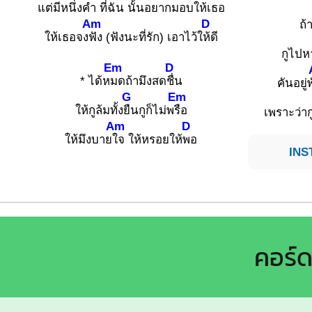
แต่มีหนึ่ง
คำ ที่
ฉัน
นั้นอยาก
มอบให้เ
ธอ
Am
D
ถ้
ให้เธอจง
ฟัง (ฟังนะที่รัก) เอาไว้ใ
ห้ดี
กูไปห
Em
D
* ได้ห
มดถ้ามึงสด
ชื่น
คันอยู่พ
G
Em
ให้กูล้มทั้ง
ยืนกูก็ไม่พ
รือ
เพราะว่าก
Am
D
ให้มึงบาย
ใจ ให้หรอยให้
พอ
INS
คอร์ด