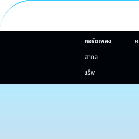
คอร์ดเพลง
ค
สากล
แร็พ