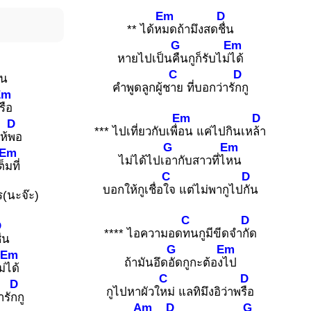
Em
D
** ได้ห
มดถ้ามึงสด
ชื่น
G
Em
หายไปเป็น
คืนกูก็รับไม่
ได้
C
D
่น
คำพูดลูกผู้ช
าย ที่บอกว่ารั
กกู
Em
รือ
Em
D
D
*** ไปเที่ยวกับเพื่
อน แค่ไปกินเห
ล้า
ห้
พอ
G
Em
Em
ไม่ได้ไปเ
อากับสาวที่ไ
หน
็
มที่
C
D
บอกให้กูเชื่อ
ใจ แต่ไม่พากูไป
กัน
ร(นะจ๊ะ)
C
D
D
**** ไอความอด
ทนกูมีขีดจำ
กัด
ื่น
G
Em
Em
ถ้ามันอึด
อัดกูกะต้อง
ไป
ม่
ได้
C
D
D
กูไปหาผัวใ
หม่ แลทิมึงอิว่าพ
รือ
ารั
กกู
Am
D
G