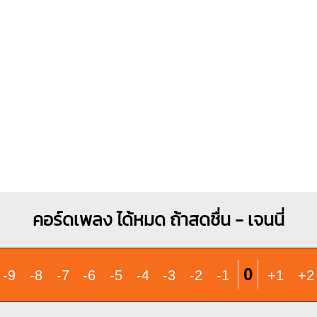
X
O
O
1
1
2
3
คอร์ดเพลง ได้หมด ถ้าสดชื่น - เจนนี่
0
-9
-8
-7
-6
-5
-4
-3
-2
-1
+1
+2