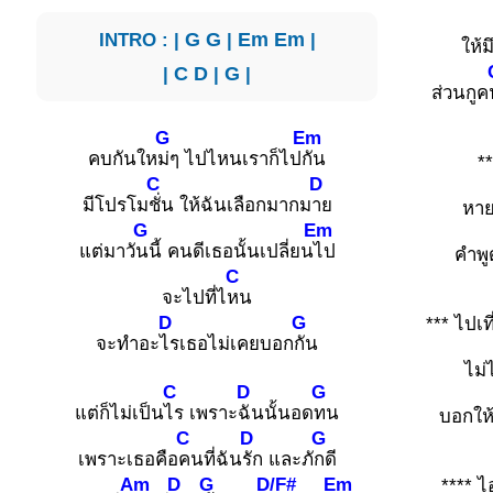
INTRO : |
G
G
|
Em
Em
|
ให้
|
C
D
|
G
|
ส่วนกูค
G
Em
คบกันให
ม่ๆ ไปไหนเราก็ไป
กัน
*
C
D
มีโปรโม
ชั่น ให้ฉันเลือกมากม
าย
หาย
G
Em
แต่มาวั
นนี้ คนดีเธอนั้นเปลี่ยน
ไป
คำพูด
C
จะไปที่ไ
หน
D
G
*** ไปเที
จะทำอะ
ไรเธอไม่เคยบอก
กัน
ไม่
C
D
G
แต่ก็ไม่เป็น
ไร เพราะ
ฉันนั้นอด
ทน
บอกให้ก
C
D
G
เพราะเธอคือ
คนที่ฉัน
รัก และภั
กดี
Am
D
G
D/F#
Em
**** 