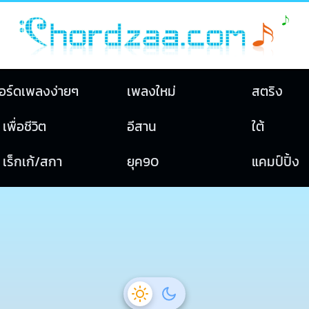
อร์ดเพลงง่ายๆ
เพลงใหม่
สตริง
เพื่อชีวิต
อีสาน
ใต้
เร็กเก้/สกา
ยุค90
แคมป์ปิ้ง