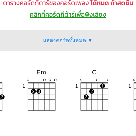
ตารางคอร์ดกีตาร์ของคอร์ดเพลง
ได้หมด ถ้าสดชื่น
คลิกที่คอร์ดกีต้าร์เพื่อฟังเสียง
แสดงคอร์ดทั้งหมด ▼
Em
C
O
O
O
O
X
O
O
X
1
1
1
1
2
3
2
3
3
Am