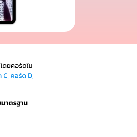
โดยคอร์ดใน
 C, คอร์ด D,
บบมาตรฐาน