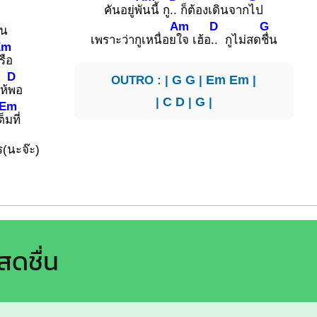
คันอยู่พั
นนี้ กู
.. ก็ต้องเดินจาก
ไป
Am
D
G
่น
เพราะว่ากูเหนื่อย
ใจ เฮ้อ
.. กูไม่สด
ชื่น
Em
รือ
D
OUTRO : |
G
G
|
Em
Em
|
ห้
พอ
|
C
D
|
G
|
Em
็
มที่
ร(นะจ๊ะ)
สดชื่น