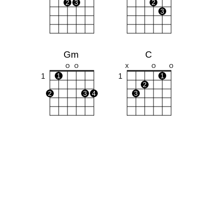
2
3
2
3
Gm
C
O
O
X
O
O
1
1
1
1
2
2
3
4
3
F
Bb
X
X
O
1
1
1
1
1
1
2
3
4
3
4