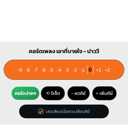
คอร์ดเพลง เอาที่บายใจ - บ่าววี
0
-9
-8
-7
-6
-5
-4
-3
-2
-1
+1
+2
คอร์ดง่ายๆ
⟲ รีเซ็ต
− ลดคีย์
+ เพิ่มคีย์
เล่นเสียงเมื่อกดเปลี่ยนคีย์