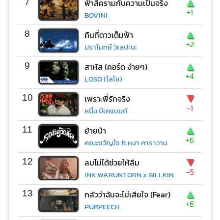
▲
7
ฟ้าสีครามกับความเป็นจริง
+1
BOVINI
▲
8
คืนที่ดาวเต็มฟ้า
+2
ปราโมทย์ วิเลปะนะ
▲
9
สาหัส (คอร์ด ง่ายๆ)
+4
LOSO (โลโซ)
▼
10
เพราะพี่รักจริง
-1
หนึ่ง บีเคแบนด์
▲
11
ย้ายป่า
+6
คณะขวัญใจ ft.หงา คาราวาน
▼
12
ลบไม่ได้ช่วยให้ลืม
-5
INK WARUNTORN x BILLKIN
▲
13
กลัวว่าฉันจะไม่เสียใจ (Fear)
+6
PURPEECH