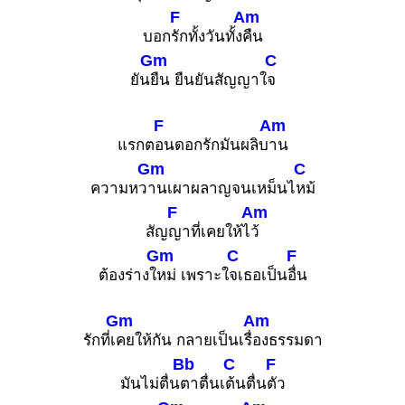
F
Am
บอก
รักทั้งวันทั้ง
คืน
Gm
C
ยัน
ยืน ยืนยันสัญญาใ
จ
F
Am
แรกต
อนดอกรักมันผลิบ
าน
Gm
C
ความหว
านเผาผลาญจนเหม็นไ
หม้
F
Am
สัญ
ญาที่เคยให้ไ
ว้
Gm
C
F
ต้องร่างใ
หม่ เพราะใ
จเธอเป็น
อื่น
Gm
Am
รักที่เ
คยให้กัน กลายเป็นเรื่
องธรรมดา
Bb
C
F
มันไม่ตื่น
ตาตื่นเ
ต้นตื่น
ตัว