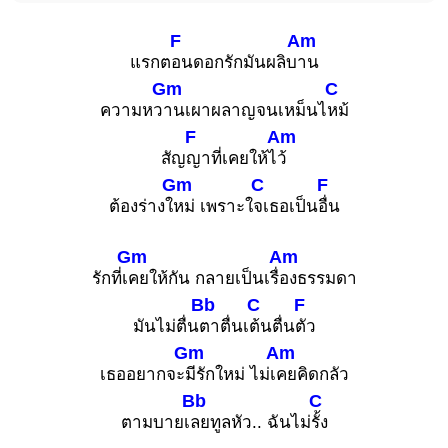
F
Am
แรกต
อนดอกรักมันผลิบ
าน
Gm
C
ความหว
านเผาผลาญจนเหม็นไ
หม้
F
Am
สัญ
ญาที่เคยให้ไ
ว้
Gm
C
F
ต้องร่างใ
หม่ เพราะใ
จเธอเป็น
อื่น
Gm
Am
รักที่เ
คยให้กัน กลายเป็นเรื่
องธรรมดา
Bb
C
F
มันไม่ตื่น
ตาตื่นเ
ต้นตื่น
ตัว
Gm
Am
เธออยากจะ
มีรักใหม่ ไม่เ
คยคิดกลัว
Bb
C
ตามบายเ
ลยทูลหัว.. ฉันไม่
รั้ง