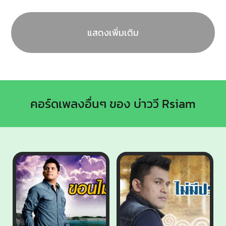
แสดงเพิ่มเติม
คอร์ดเพลงอื่นๆ ของ บ่าววี Rsiam