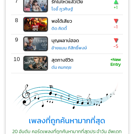
▲
7
รักไม่ไหวแล้วโว้ย
+1
โจอี้ ภูวศิษฐ์
▼
8
พอได้เสียว
-1
ดิด คิตตี้
▼
9
บุญผลาบ่ฮอด
-5
อ้ายแมน ภิสิทธิ์พงษ์
+New
10
สุดทางชีวิต​
Entry
ดัม คมกฤช
เพลงที่ถูกค้นหามากที่สุด
20 อันดับ คอร์ดเพลงที่ถูกค้นหามากที่สุดประจำวัน อัพเดท