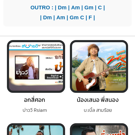
OUTRO : |
Dm
|
Am
|
Gm
|
C
|
|
Dm
|
Am
|
Gm
C
|
F
|
อกสี่ศอก
น้องเสนอ พี่สนอง
บ่าววี Rsiam
บ.เบิ้ล สามร้อย