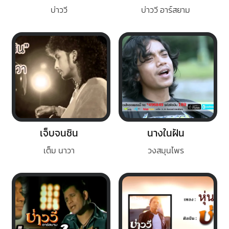
บ่าววี
บ่าววี อาร์สยาม
เจ็บจนชิน
นางในฝัน
เต็ม นาวา
วงสมุนไพร