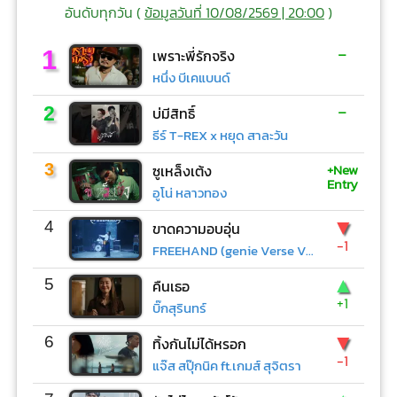
อันดับทุกวัน (
ข้อมูลวันที่ 10/08/2569 | 20:00
)
-
1
เพราะพี่รักจริง
หนึ่ง บีเคแบนด์
-
2
บ่มีสิทธิ์
ธีร์ T-REX x หยุด สาละวัน
+New
3
ซูเหล็งเต้ง
Entry
อูโน่ หลาวทอง
▼
4
ขาดความอบอุ่น
-1
FREEHAND (genie Verse Vol.1)
▲
5
คืนเธอ
+1
บิ๊กสุรินทร์
▼
6
ทิ้งกันไม่ได้หรอก
-1
แจ๊ส สปุ๊กนิค ft.เกมส์ สุจิตรา