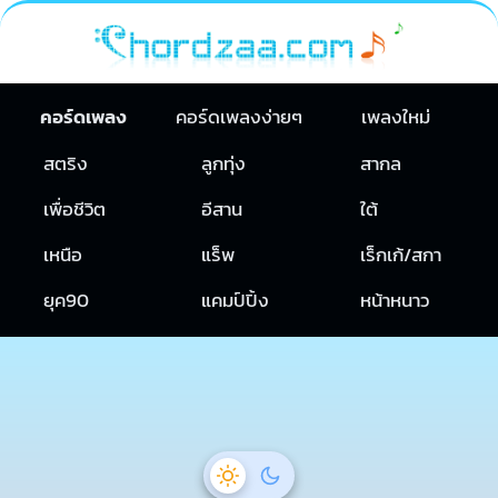
คอร์ดเพลง
คอร์ดเพลงง่ายๆ
เพลงใหม่
สตริง
ลูกทุ่ง
สากล
เพื่อชีวิต
อีสาน
ใต้
เหนือ
แร็พ
เร็กเก้/สกา
ยุค90
แคมป์ปิ้ง
หน้าหนาว