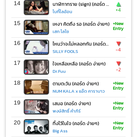
▲
14
นาฬิกาทราย (sign) (คอร์ด ง่ายๆ)
+4
โบกี้ไลอ้อน
+New
15
เหงา คิดถึง รอ (คอร์ด ง่ายๆ)
Entry
เสก โลโซ
▼
16
ไหนว่าจะไม่หลอกกัน (คอร์ด ง่ายๆ)
-4
SILLY FOOLS
▼
17
ใจเหลือเหลือ (คอร์ด ง่ายๆ)
-2
Dr.Fuu
+New
18
ตามตะวัน (คอร์ด ง่ายๆ)
Entry
NUM KALA x แอ๊ด คาราบาว
+New
19
เสมอ (คอร์ด ง่ายๆ)
Entry
พงษ์สิทธิ์ คำภีร์
+New
20
ทิ้งไว้ในใจ (คอร์ด ง่ายๆ)
Entry
Big Ass