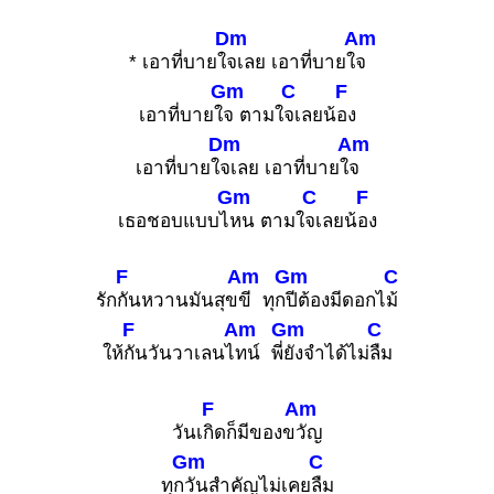
Dm
Am
* เอาที่บายใ
จเลย เอาที่บายใ
จ
Gm
C
F
เอาที่บายใ
จ ตามใ
จเลยน้
อง
Dm
Am
เอาที่บายใ
จเลย เอาที่บายใ
จ
Gm
C
F
เธอชอบแบบไ
หน ตามใ
จเลยน้
อง
F
Am
Gm
C
รัก
กันหวานมันสุข
ขี ทุก
ปีต้องมีดอกไ
ม้
F
Am
Gm
C
ให้
กันวันวาเลนไ
ทน์ พี่
ยังจำได้ไม่
ลืม
F
Am
วันเ
กิดก็มีของข
วัญ
Gm
C
ทุก
วันสำคัญไม่เคย
ลืม