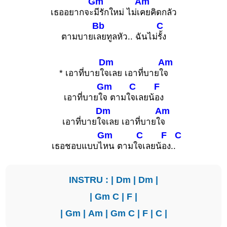
Gm
Am
เธออยากจะ
มีรักใหม่ ไม่เ
คยคิดกลัว
Bb
C
ตามบายเ
ลยทูลหัว.. ฉันไม่
รั้ง
Dm
Am
* เอาที่บายใ
จเลย เอาที่บายใ
จ
Gm
C
F
เอาที่บายใ
จ ตามใ
จเลยน้
อง
Dm
Am
เอาที่บายใ
จเลย เอาที่บายใ
จ
Gm
C
F
C
เธอชอบแบบไ
หน ตามใ
จเลยน้
อง..
INSTRU : |
Dm
|
Dm
|
|
Gm
C
|
F
|
|
Gm
|
Am
|
Gm
C
|
F
|
C
|