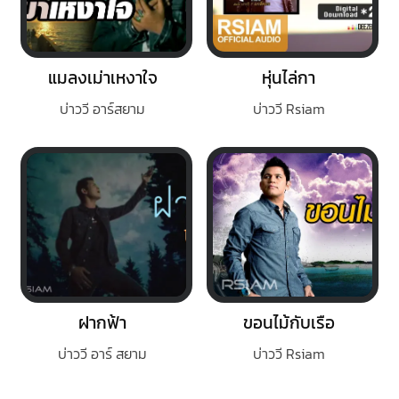
แมลงเม่าเหงาใจ
หุ่นไล่กา
บ่าววี อาร์สยาม
บ่าววี Rsiam
ฝากฟ้า
ขอนไม้กับเรือ
บ่าววี อาร์ สยาม
บ่าววี Rsiam