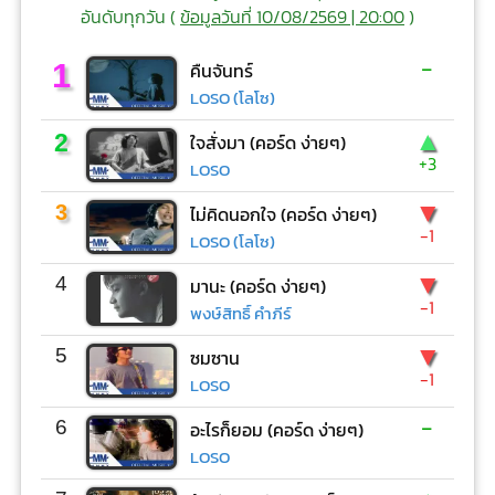
อันดับทุกวัน (
ข้อมูลวันที่ 10/08/2569 | 20:00
)
-
1
คืนจันทร์
LOSO (โลโซ)
▲
2
ใจสั่งมา (คอร์ด ง่ายๆ)
+3
LOSO
▼
3
ไม่คิดนอกใจ (คอร์ด ง่ายๆ)
-1
LOSO (โลโซ)
▼
4
มานะ (คอร์ด ง่ายๆ)
-1
พงษ์สิทธิ์ คำภีร์
▼
5
ซมซาน
-1
LOSO
-
6
อะไรก็ยอม (คอร์ด ง่ายๆ)
LOSO