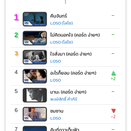
)
-
1
คืนจันทร์
LOSO (โลโซ)
-
2
ไม่คิดนอกใจ (คอร์ด ง่ายๆ)
LOSO (โลโซ)
-
3
ใจสั่งมา (คอร์ด ง่ายๆ)
LOSO
▲
4
อะไรก็ยอม (คอร์ด ง่ายๆ)
+2
LOSO
-
5
มานะ (คอร์ด ง่ายๆ)
พงษ์สิทธิ์ คำภีร์
▼
6
ซมซาน
-2
LOSO
-
7
คืนที่ดาวเต็มฟ้า