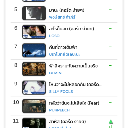
-
5
มานะ (คอร์ด ง่ายๆ)
พงษ์สิทธิ์ คำภีร์
-
6
อะไรก็ยอม (คอร์ด ง่ายๆ)
LOSO
-
7
คืนที่ดาวเต็มฟ้า
ปราโมทย์ วิเลปะนะ
-
8
ฟ้าสีครามกับความเป็นจริง
BOVINI
-
9
ไหนว่าจะไม่หลอกกัน (คอร์ด ง่ายๆ)
SILLY FOOLS
-
10
กลัวว่าฉันจะไม่เสียใจ (Fear)
PURPEECH
▲
11
สาหัส (คอร์ด ง่ายๆ)
+1