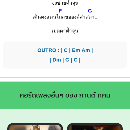
จงช่วย
ค้ำจุน
F
G
เดินดงแดนไ
กลขอองค์ศาส
ดา..
เมตตาค้ำจุน
OUTRO : |
C
|
Em
Am
|
|
Dm
|
G
|
C
|
คอร์ดเพลงอื่นๆ ของ กานต์ ทศน