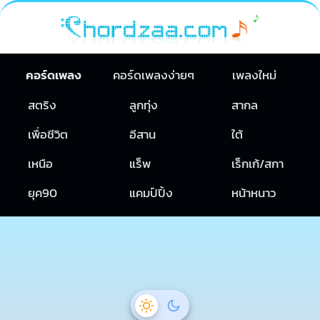
คอร์ดเพลง
คอร์ดเพลงง่ายๆ
เพลงใหม่
สตริง
ลูกทุ่ง
สากล
เพื่อชีวิต
อีสาน
ใต้
เหนือ
แร็พ
เร็กเก้/สกา
ยุค90
แคมป์ปิ้ง
หน้าหนาว