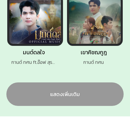
มนต์ดลใจ
เขาคิชฌกูฎ
กานต์ ทศน ft.อ๊อฟ สุรพล
กานต์ ทศน
แสดงเพิ่มเติม