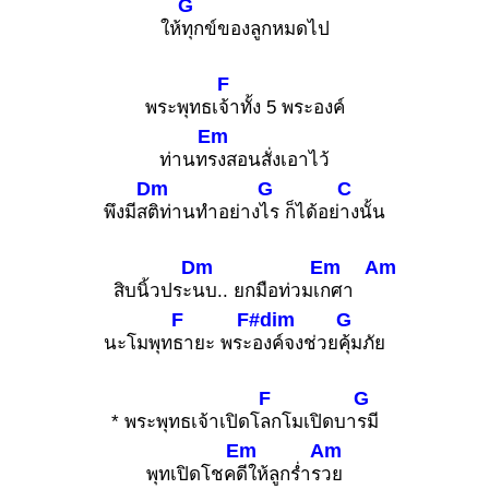
G
ให้
ทุกข์ของลูกหมดไป
F
พระพุทธเ
จ้าทั้ง 5 พระองค์
Em
ท่านท
รงสอนสั่งเอาไว้
Dm
G
C
พึงมีส
ติท่านทำอย่าง
ไร ก็ได้อย่
างนั้น
Dm
Em
Am
สิบนิ้วประ
นบ.. ยกมือท่วมเ
กศา
F
F#dim
G
นะโมพุท
ธายะ พระ
องค์จงช่วย
คุ้มภัย
F
G
* พระพุทธเจ้าเปิดโ
ลกโมเปิดบา
รมี
Em
Am
พุทเปิดโชค
ดีให้ลูกร่ำร
วย