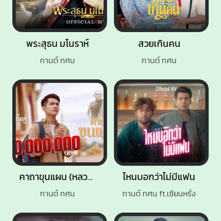
พระสุธน มโนราห์
สวยเกินคน
กานต์ ทศน
กานต์ ทศน
คาถาขุนแผน (หลวงพ่อกวย)
ไหนบอกว่าไม่มีแฟน
กานต์ ทศน
กานต์ ทศน ft.เซียนหรั่ง