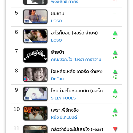
พงษ์สิทธิ์ คำภีร์
-
5
ซมซาน
LOSO
▲
6
อะไรก็ยอม (คอร์ด ง่ายๆ)
+1
LOSO
▲
7
ย้ายป่า
+5
คณะขวัญใจ ft.หงา คาราวาน
▲
8
ใจเหลือเหลือ (คอร์ด ง่ายๆ)
+9
Dr.Fuu
▲
9
ไหนว่าจะไม่หลอกกัน (คอร์ด ง่ายๆ)
+2
SILLY FOOLS
▲
10
เพราะพี่รักจริง
+6
หนึ่ง บีเคแบนด์
▼
11
กลัวว่าฉันจะไม่เสียใจ (Fear)