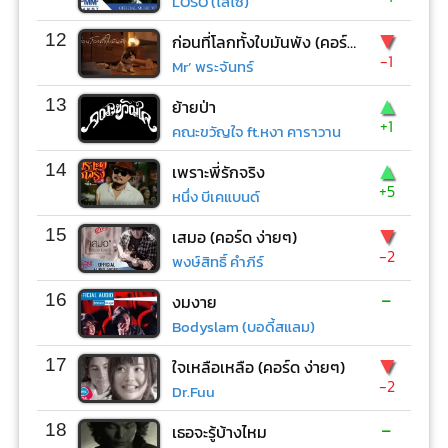
LOSO (โลโซ)
▼
12
ก่อนที่โลกทั้งใบมันพัง (คอร์ด ง่ายๆ)
-1
Mr’ พระจันทร์
▲
13
ย้ายป่า
+1
คณะขวัญใจ ft.หงา คาราวาน
▲
14
เพราะพี่รักจริง
+5
หนึ่ง บีเคแบนด์
▼
15
เสมอ (คอร์ด ง่ายๆ)
-2
พงษ์สิทธิ์ คำภีร์
-
16
งมงาย
Bodyslam (บอดี้สแลม)
▼
17
ใจเหลือเหลือ (คอร์ด ง่ายๆ)
-2
Dr.Fuu
-
18
เธอจะรู้บ้างไหม