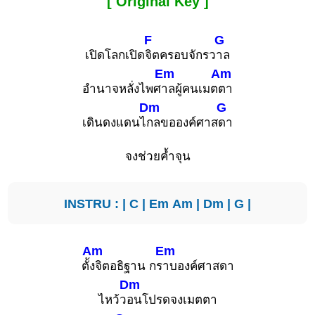
[ Original Key ]
F
G
เปิดโลกเปิด
จิตครอบจักรว
าล
Em
Am
อำนาจหลั่งไพศ
าลผู้คนเมต
ตา
Dm
G
เดินดงแดนไ
กลขอองค์ศาส
ดา
จงช่วยค้ำจุน
INSTRU : |
C
|
Em
Am
|
Dm
|
G
|
Am
Em
ตั้
งจิตอธิฐาน กร
าบองค์ศาสดา
Dm
ไหว้ว
อนโปรดจงเมตตา