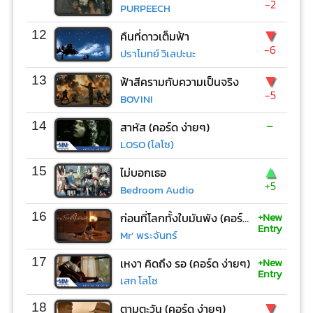
-2
PURPEECH
▼
12
คืนที่ดาวเต็มฟ้า
-6
ปราโมทย์ วิเลปะนะ
▼
13
ฟ้าสีครามกับความเป็นจริง
-5
BOVINI
-
14
สาหัส (คอร์ด ง่ายๆ)
LOSO (โลโซ)
▲
15
ไม่บอกเธอ
+5
Bedroom Audio
+New
16
ก่อนที่โลกทั้งใบมันพัง (คอร์ด ง่ายๆ)
Entry
Mr’ พระจันทร์
+New
17
เหงา คิดถึง รอ (คอร์ด ง่ายๆ)
Entry
เสก โลโซ
▼
18
ตามตะวัน (คอร์ด ง่ายๆ)