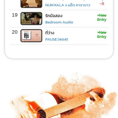
-8
NUM KALA x แอ๊ด คาราบาว
+New
19
รักมือสอง
Entry
Bedroom Audio
+New
20
ที่ว่าง
Entry
PAUSE (พอส)