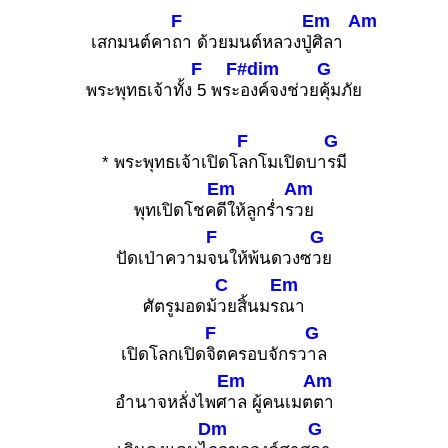
F
Em
Am
เสกมนต์คา
ถา ด้วยมนต์หลวงปู่
ศิลา
F
F#dim
G
พระพุทธเจ้าทั้ง
5 พระ
องค์จงช่วย
คุ้มภัย
F
G
* พระพุทธเจ้าเปิดโ
ลกโมเปิดบา
รมี
Em
Am
พุทเปิดโชค
ดีให้ลูกร่ำร
วย
F
G
ปัดเป่าความ
จนให้พ้นดวงซ
วย
C
Em
ศัตรูมอดม้
วยสิ้นมร
ณา
F
G
เปิดโลกเปิด
จิตครอบจักรว
าล
Em
Am
อำนาจหลั่งไพศ
าล ผู้คนเมต
ตา
Dm
G