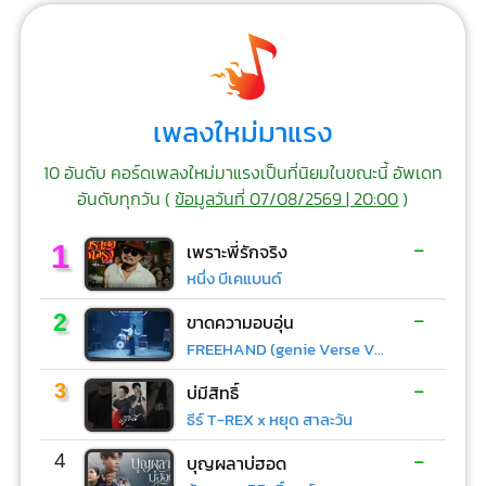
เพลงใหม่มาแรง
10 อันดับ คอร์ดเพลงใหม่มาแรงเป็นที่นิยมในขณะนี้ อัพเดท
อันดับทุกวัน (
ข้อมูลวันที่ 07/08/2569 | 20:00
)
-
1
เพราะพี่รักจริง
หนึ่ง บีเคแบนด์
-
2
ขาดความอบอุ่น
FREEHAND (genie Verse Vol.1)
-
3
บ่มีสิทธิ์
ธีร์ T-REX x หยุด สาละวัน
-
4
บุญผลาบ่ฮอด