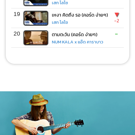
เสก โลโซ
▼
19
เหงา คิดถึง รอ (คอร์ด ง่ายๆ)
-2
เสก โลโซ
-
20
ตามตะวัน (คอร์ด ง่ายๆ)
NUM KALA x แอ๊ด คาราบาว