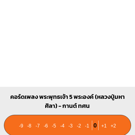
1
1
1
1
2
2
3
3
F#dim
E
X
X
O
O
O
1
1
1
1
2
3
4
2
3
คอร์ดเพลง พระพุทธเจ้า 5 พระองค์ (หลวงปู่มหา
ศิลา) - กานต์ ทศน
0
-9
-8
-7
-6
-5
-4
-3
-2
-1
+1
+2