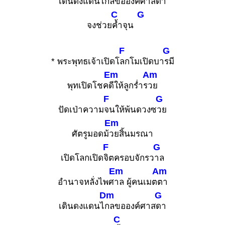
เดินดงแดนไ
กลขอองค์ศาส
ดา
C
G
จงช่วย
ค้ำจุน
F
G
* พระพุทธเจ้าเปิดโ
ลกโมเปิดบา
รมี
Em
Am
พุทเปิดโชค
ดีให้ลูกร่ำร
วย
F
G
ปัดเป่าความ
จนให้พ้นดวงซ
วย
Em
ศัตรูมอดม้
วยสิ้นมรณา
F
G
เปิดโลกเปิด
จิตครอบจักรว
าล
Em
Am
อำนาจหลั่งไพศ
าล ผู้คนเมต
ตา
Dm
G
เดินดงแดนไ
กลขอองค์ศาส
ดา
C