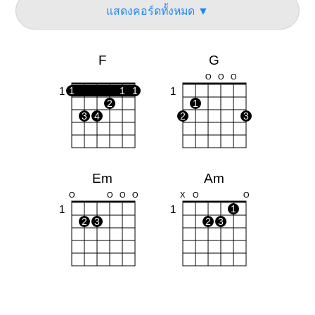
แสดงคอร์ดทั้งหมด ▼
F
G
O
O
O
1
1
1
1
1
2
1
3
4
2
3
Em
Am
O
O
O
O
X
O
O
1
1
1
2
3
2
3
Dm
C
X
X
O
X
O
O