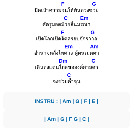
F
G
ปัดเป่าความ
จนให้พ้นดวงซ
วย
C
Em
ศัตรูมอดม้
วยสิ้นมร
ณา
F
G
เปิดโลกเปิด
จิตครอบจักรว
าล
Em
Am
อำนาจหลั่งไพศ
าล ผู้คนเมต
ตา
Dm
G
เดินดงแดนไ
กลขอองค์ศาส
ดา
C
จงช่วย
ค้ำจุน
INSTRU : |
Am
|
G
|
F
|
E
|
|
Am
|
G
|
F
G
|
C
|