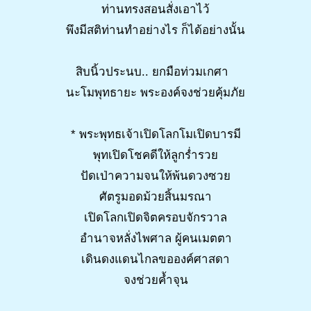
ท่านทรงสอนสั่งเอาไว้
พึงมีสติท่านทำอย่างไร ก็ได้อย่างนั้น
สิบนิ้วประนบ.. ยกมือท่วมเกศา
นะโมพุทธายะ พระองค์จงช่วยคุ้มภัย
* พระพุทธเจ้าเปิดโลกโมเปิดบารมี
พุทเปิดโชคดีให้ลูกร่ำรวย
ปัดเป่าความจนให้พ้นดวงซวย
ศัตรูมอดม้วยสิ้นมรณา
เปิดโลกเปิดจิตครอบจักรวาล
อำนาจหลั่งไพศาล ผู้คนเมตตา
เดินดงแดนไกลขอองค์ศาสดา
จงช่วยค้ำจุน