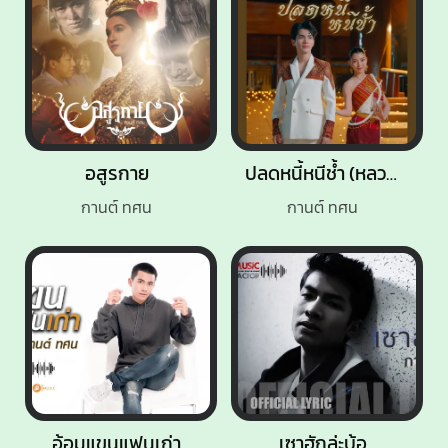
อสูรกาย
ปลดหนี้หนีช้ำ (หลวงปู่ศิลา)
กานต์ ทศน
กานต์ ทศน
อ้อมแขนแฟนเก่า
เซาฮักล่ะบ้อ