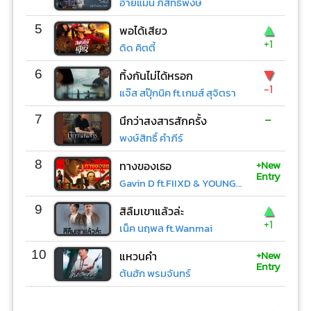
อ้ายแมน ภิสิทธิ์พงษ์
▲
5
พอได้เสียว
+1
ดิด คิตตี้
▼
6
ทิ้งกันไม่ได้หรอก
-1
แจ๊ส สปุ๊กนิค ft.เกมส์ สุจิตรา
-
7
นึกว่าสงสารสักครั้ง
พงษ์สิทธิ์ คำภีร์
+New
8
ทางของเธอ
Entry
Gavin D ft.FIIXD & YOUNGOHM
▲
9
สิลืมเขาแล้วล่ะ
+1
เน็ค นฤพล ft.Wanmai
+New
10
แหวนคำ
Entry
ต้นฮัก พรมจันทร์